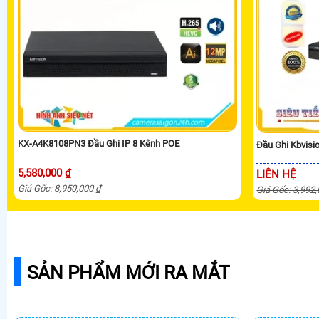
KX-A4K8108PN3 Đầu Ghi IP 8 Kênh POE
Đầu Ghi Kbvis
5,580,000 ₫
LIÊN HỆ
Giá Gốc: 8,950,000 ₫
Giá Gốc: 3,992
SẢN PHẨM MỚI RA MẮT