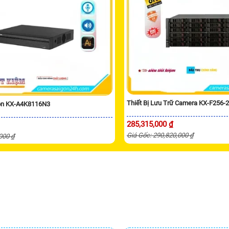
Thiết Bị Lưu Trữ Camera KX-F256-
ion KX-A4K8116N3
285,315,000 ₫
Giá Gốc: 290,820,000 ₫
,000 ₫