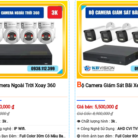
B
mera Ngoài Trời Xoay 360
Ộ Camera Giám Sát Bãi X
0,000 ₫
Giá bán: 5,500,000 ₫
,000 ₫
Giá Gốc: 8,900,000 ₫
 :
3k .
👁 Chất lượng hình :
3k .
🏆 Tích hợp công nghệ :
IP Wifi.
✳️ Công Nghệ Sử Dụng :
AHD CVI TVI
🌛 Khoảng Cách Ban Đêm :
Full Color 30m Có Màu Ban
🔴 Hình ảnh ban đêm :
Full Color 8