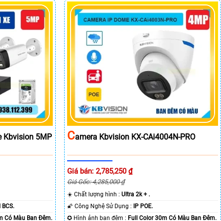
C
e Kbvision 5MP
Amera Kbvision KX-CAi4004N-PRO
Giá bán: 2,785,250 ₫
Giá Gốc: 4,285,000 ₫
☀️ Chất lượng hình :
Ultra 2k + .
 BCS.
🌠 Công Nghệ Sử Dụng :
IP POE.
0m Có Màu Ban Ðêm.
✪ Hình ảnh ban đêm :
Full Color 30m Có Màu Ban Ðêm.