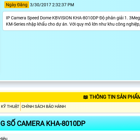
Ngày Đăng
3/30/2017 2:32:37 PM
IP Camera Speed Dome KBVISION KHA-8010DP Độ phân giải 1. 3Megapix
KM-Series nhập khẩu cho dự án. Với quy mô lớn như khu công nghiệp, 
📖 THÔNG TIN SẢN PHẨ
 KỸ THUẬT
CHÍNH SÁCH BẢO HÀNH
G SỐ CAMERA KHA-8010DP
Hiệu