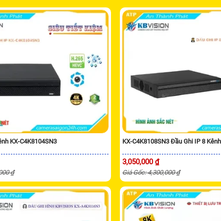
Kênh KX-C4K8104SN3
KX-C4K8108SN3 Đầu Ghi IP 8 Kênh
3,050,000 ₫
,000 ₫
Giá Gốc: 4,300,000 ₫