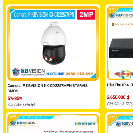
Đầu Thu IP 4 
Camera IP KBVISION KX-CD2257MPN STARVIS
CMOS
2,650,000 ₫
5%-35%
Giá Gốc: 3,730
Giá Gốc: Liên hệ