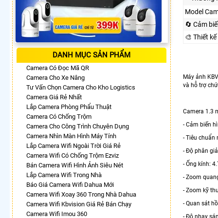
Model Cam
🔄 Cảm biế
🎨 Thiết kế
DANH MỤC SẢN PHẨM
Camera Có Đọc Mã QR
Máy ảnh KBVI
Camera Cho Xe Nâng
và hỗ trợ ch
Tư Vấn Chọn Camera Cho Kho Logistics
Camera Giá Rẻ Nhất
Lắp Camera Phòng Phẩu Thuật
Camera 1.3 
Camera Có Chống Trộm
- Cảm biến h
Camera Cho Công Trình Chuyên Dụng
Camera Nhìn Màn Hình Máy Tính
- Tiêu chuẩn
Lắp Camera Wifi Ngoài Trời Giá Rẻ
- Độ phân giả
Camera Wifi Có Chống Trộm Ezviz
- Ống kính:
Bán Camera Wifi Hình Ảnh Siêu Nét
Lắp Camera Wifi Trong Nhà
- Zoom quang
Báo Giá Camera Wifi Dahua Mới
- Zoom kỹ thu
Camera Wifi Xoay 360 Trong Nhà Dahua
- Quan sát h
Camera Wifi Kbvision Giá Rẻ Bán Chạy
Camera Wifi Imou 360
- Độ nhạy sán