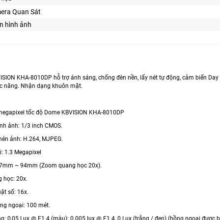
era Quan Sát
n hình ảnh
SION KHA-8010DP hỗ trợ ánh sáng, chống đèn nền, lấy nét tự động, cảm biến Day /
ức năng. Nhận dạng khuôn mặt.
megapixel tốc độ Dome KBVISION KHA-8010DP
ình ảnh: 1/3 inch CMOS.
 nén ảnh: H.264, MJPEG.
i: 1.3 Megapixel
 4.7mm ~ 94mm (Zoom quang học 20x).
 học: 20x.
ật số: 16x.
ồng ngoại: 100 mét.
g: 0,05 Lux @ F1.4 (màu); 0.005 lux @ F1.4, 0 Lux (trắng / đen) (hồng ngoại được b