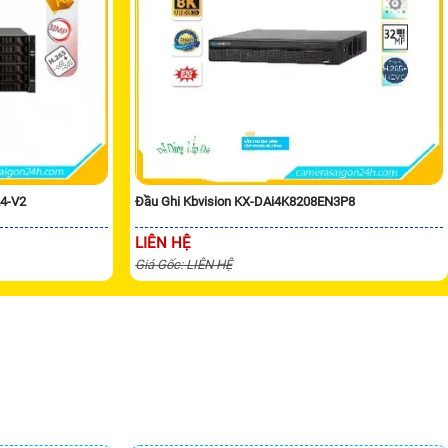
24-V2
Đầu Ghi Kbvision KX-DAi4K8208EN3P8
LIÊN HỆ
Giá Gốc: LIÊN HỆ