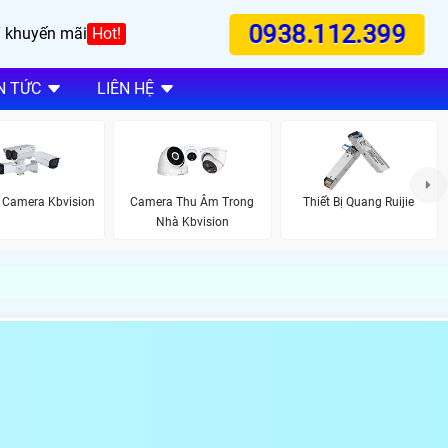
0938.112.399
 khuyến mãi
Hot!
N TỨC
LIÊN HỆ
 Camera Kbvision
Camera Thu Âm Trong
Thiết Bị Quang Ruijie
Nhà Kbvision