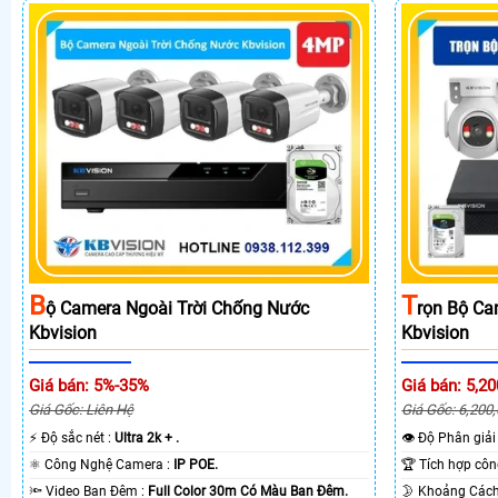
B
T
Ộ Camera Ngoài Trời Chống Nước
Rọn Bộ Ca
Kbvision
Kbvision
Giá bán: 5%-35%
Giá bán: 5,20
Giá Gốc: Liên Hệ
Giá Gốc: 6,200
️⚡ Độ sắc nét :
Ultra 2k + .
👁 Độ Phân giải
⚛️ Công Nghệ Camera :
IP POE.
🔦 Video Ban Đêm :
Full Color 30m Có Màu Ban Ðêm.