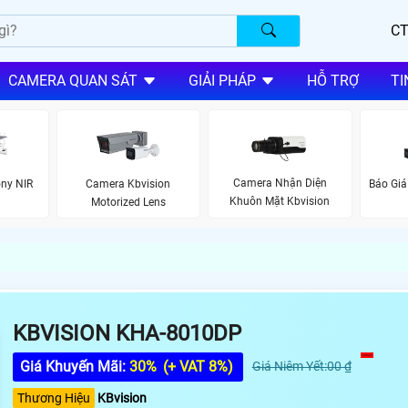
CT
CAMERA QUAN SÁT
GIẢI PHÁP
HỖ TRỢ
TI
Camera Nhận Diện
ny NIR
Camera Kbvision
Báo Giá
Khuôn Mặt Kbvision
Motorized Lens
KBVISION KHA-8010DP
Giá Khuyến Mãi:
30%
(+ VAT 8%)
Giá Niêm Yết:00 ₫
Thương Hiệu
KBvision