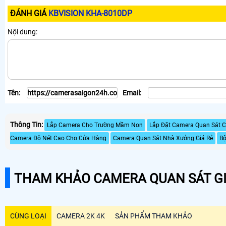
ĐÁNH GIÁ
KBVISION KHA-8010DP
Nội dung:
Tên:
Email:
Thông Tin:
Lắp Camera Cho Trường Mầm Non
Lắp Đặt Camera Quan Sát C
Camera Độ Nét Cao Cho Cửa Hàng
Camera Quan Sát Nhà Xưởng Giá Rẻ
Bộ
THAM KHẢO CAMERA QUAN SÁT GI
CÙNG LOẠI
CAMERA 2K 4K
SẢN PHẨM THAM KHẢO