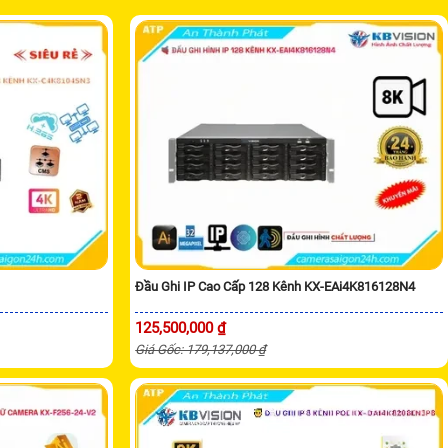
Đầu Ghi IP Cao Cấp 128 Kênh KX-EAi4K816128N4
125,500,000 ₫
Giá Gốc: 179,137,000 ₫