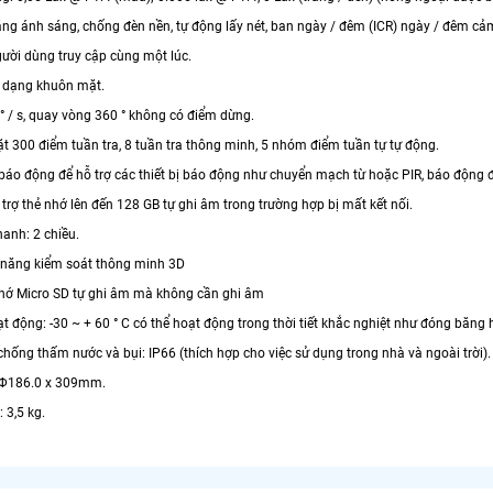
ằng ánh sáng, chống đèn nền, tự động lấy nét, ban ngày / đêm (ICR) ngày / đêm cả
gười dùng truy cập cùng một lúc.
n dạng khuôn mặt.
 ° / s, quay vòng 360 ° không có điểm dừng.
đặt 300 điểm tuần tra, 8 tuần tra thông minh, 5 nhóm điểm tuần tự tự động.
 báo động để hỗ trợ các thiết bị báo động như chuyển mạch từ hoặc PIR, báo động để
 trợ thẻ nhớ lên đến 128 GB tự ghi âm trong trường hợp bị mất kết nối.
hanh: 2 chiều.
c năng kiểm soát thông minh 3D
 nhớ Micro SD tự ghi âm mà không cần ghi âm
ạt động: -30 ~ + 60 ° C có thể hoạt động trong thời tiết khắc nghiệt như đóng băng
chống thấm nước và bụi: IP66 (thích hợp cho việc sử dụng trong nhà và ngoài trời).
: Φ186.0 x 309mm.
 3,5 kg.