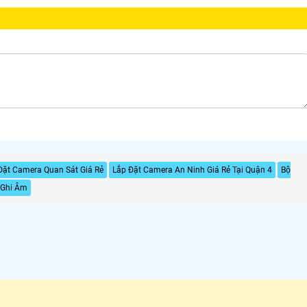
Đặt Camera Quan Sát Giá Rẻ
Lắp Đặt Camera An Ninh Giá Rẻ Tại Quận 4
Bộ
 Ghi Âm