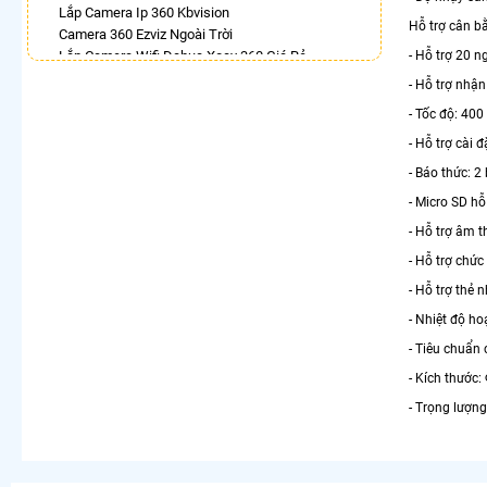
Lắp Camera Ip 360 Kbvision
Hỗ trợ cân b
Camera 360 Ezviz Ngoài Trời
Lắp Camera Wifi Dahua Xoay 360 Giá Rẻ
- Hỗ trợ 20 n
Camera 360 Imou Ngoài Trời
- Hỗ trợ nhậ
Lắp Camera 360 Có Chống Trộm
- Tốc độ: 400
Camera Imou 360 Trong Nhà
Lắp Camera Xoay 360 Có Ánh Sáng Kép
- Hỗ trợ cài 
Camera Ip 360 Hikvision
- Báo thức: 2
LẮP CAMERA THEO NHU CẦU
- Micro SD hỗ
Lắp Camera Văn Phòng Giá Rẻ
- Hỗ trợ âm t
Lắp Camera Nhà Xưởng Giá Rẻ
- Hỗ trợ chứ
Lắp Camera Gia Đình Giá Rẻ
- Hỗ trợ thẻ
Lắp Camera Kho Hàng Giá Rẻ
Lắp Camera Cửa Hàng Giá Rẻ
- Nhiệt độ ho
Lắp Camera Wifi Giá Rẻ Chính Hãng
- Tiêu chuẩn 
Lắp Camera Công Trình Giá Rẻ
- Kích thước
Camera 360 Giá Rẻ
- Trọng lượng: