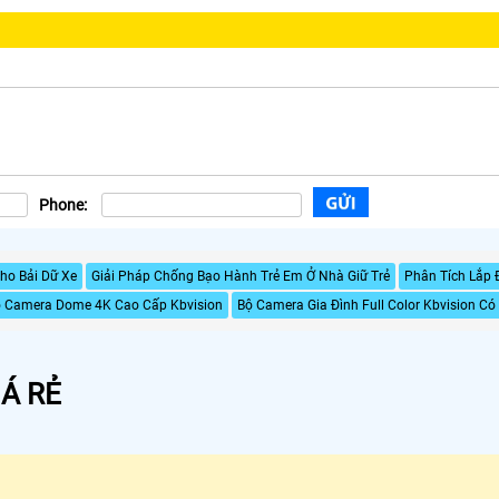
Phone:
ho Bải Dữ Xe
Giải Pháp Chống Bạo Hành Trẻ Em Ở Nhà Giữ Trẻ
Phân Tích Lắp 
 Camera Dome 4K Cao Cấp Kbvision
Bộ Camera Gia Đình Full Color Kbvision Có
Á RẺ