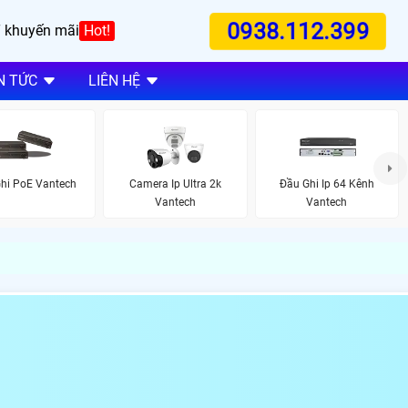
0938.112.399
 khuyến mãi
Hot!
N TỨC
LIÊN HỆ
hi PoE Vantech
Camera Ip Ultra 2k
Đầu Ghi Ip 64 Kênh
Vantech
Vantech