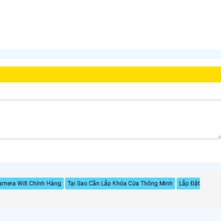
amera Wifi Chính Hàng
Tại Sao Cần Lắp Khóa Cừa Thông Minh
Lắp Đặt