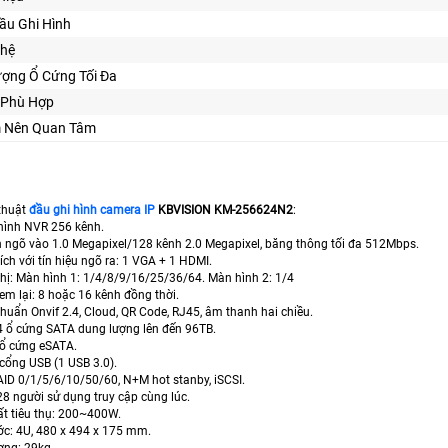
ầu Ghi Hình
ghệ
ượng Ổ Cứng Tối Đa
 Phù Hợp
ểm Nên Quan Tâm
thuật
đầu ghi hình
camera IP
KBVISION KM-256624N2
:
ình NVR 256 kênh.
gõ vào 1.0 Megapixel/128 kênh 2.0 Megapixel, băng thông tối đa 512Mbps.
h với tín hiệu ngõ ra: 1 VGA + 1 HDMI.
ị: Màn hình 1: 1/4/8/9/16/25/36/64. Màn hình 2: 1/4
 lại: 8 hoặc 16 kênh đồng thời.
uẩn Onvif 2.4, Cloud, QR Code, RJ45, âm thanh hai chiều.
ổ cứng SATA dung lượng lên đến 96TB.
ổ cứng eSATA.
ổng USB (1 USB 3.0).
D 0/1/5/6/10/50/60, N+M hot stanby, iSCSI.
 người sử dụng truy cập cùng lúc.
 tiêu thụ: 200~400W.
c: 4U, 480 x 494 x 175 mm.
ng: 29kg.