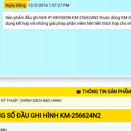
Ngày Đăng
12/3/2016 1:57:27 PM
Sản phẩm đầu ghi hình IP KBVISION KM-256624N2 thuộc dòng KM-S
dụng kết hợp với những giải pháp phần mềm tiên tiến thích hợp cho n
📖 THÔNG TIN SẢN PHẨM
 KỸ THUẬT
CHÍNH SÁCH BẢO HÀNH
G SỐ ĐẦU GHI HÌNH KM-256624N2
Hiệu