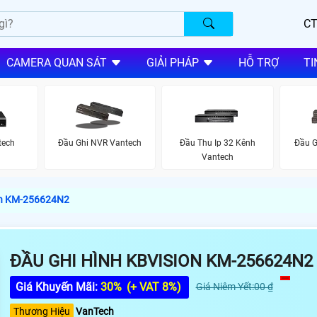
CT
CAMERA QUAN SÁT
GIẢI PHÁP
HỖ TRỢ
TI
tech
Đầu Ghi NVR Vantech
Đầu Thu Ip 32 Kênh
Đầu G
Vantech
on KM-256624N2
ĐẦU GHI HÌNH KBVISION KM-256624N2
Giá Khuyến Mãi:
30%
(+ VAT 8%)
Giá Niêm Yết:00 ₫
Thương Hiệu
VanTech