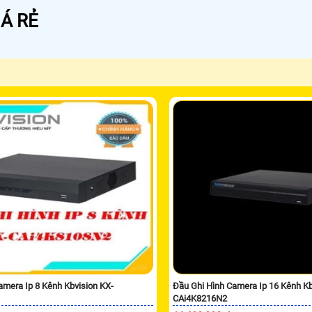
Á RẺ
amera Ip 8 Kênh Kbvision KX-
Đầu Ghi Hình Camera Ip 16 Kênh Kb
CAi4K8216N2