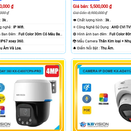
0,000 ₫
Giá bán: 5,500,000 ₫
,000 ₫
Giá Gốc: 8,900,000 ₫
 :
3k .
👁 Chất lượng hình :
3k .
🏆 Tích hợp công nghệ :
IP Wifi.
✳️ Công Nghệ Sử Dụng :
AHD CVI TVI
🌛 Khoảng Cách Ban Đêm :
Full Color 30m Có Màu Ban
🔴 Hình ảnh ban đêm :
Full Color 8
a
IP67 xoay 360.
🐉️ Mẫu Camera
Thân Kim loại + Nhự
u Âm Và Loa.
️🔔 Điểm Nỗi Bật :
Thu Âm.