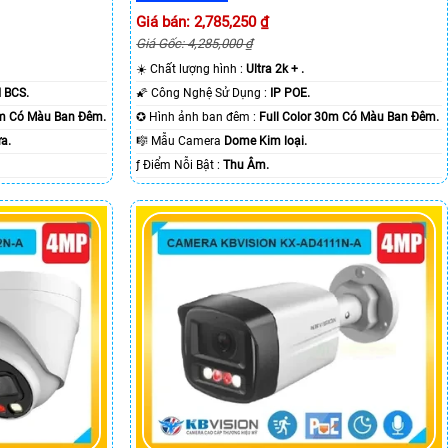
Giá bán: 2,785,250 ₫
Giá Gốc: 4,285,000 ₫
☀️ Chất lượng hình :
Ultra 2k + .
 BCS.
🌠 Công Nghệ Sử Dụng :
IP POE.
0m Có Màu Ban Ðêm.
✪ Hình ảnh ban đêm :
Full Color 30m Có Màu Ban Ðêm.
a.
🎼️ Mẫu Camera
Dome Kim loại.
️ƒ Điểm Nỗi Bật :
Thu Âm.