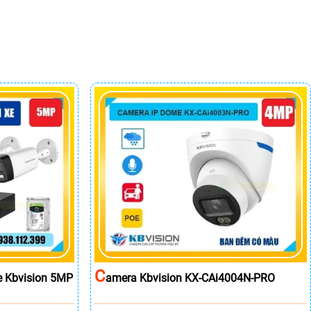
C
e Kbvision 5MP
Amera Kbvision KX-CAi4004N-PRO