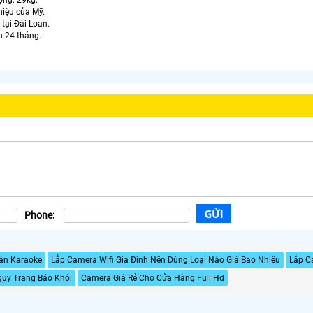
ệu của Mỹ.
ại Đài Loan.
 24 tháng.
Phone:
án Karaoke
Lắp Camera Wifi Gia Đình Nên Dùng Loại Nào Giá Bao Nhiêu
Lắp C
ụy Trang Báo Khói
Camera Giá Rẻ Cho Cửa Hàng Full Hd