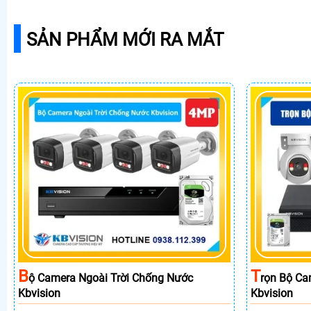
SẢN PHẨM MỚI RA MẮT
B
T
Ộ Camera Ngoài Trời Chống Nước
Rọn Bộ Ca
Kbvision
Kbvision