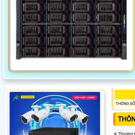
THÔNG SỐ
THÔN
⤧ Thương 