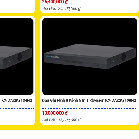
26,400,000 ₫
Giá Gốc: 26,400,000 ₫
on KX-DAi2K8104H2
Đầu Ghi Hình 8 Kênh 5 In 1 Kbvision KX-DAi2K8108H2
13,000,000 ₫
Giá Gốc: 13,000,000 ₫