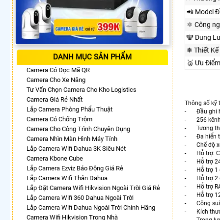
📲 Model Đ
⚛️ Công n
🕎 Dung L
❄ Thiết Kế
DANH MỤC SẢN PHẨM
🥈️ Ưu Đi
Camera Có Đọc Mã QR
Camera Cho Xe Nâng
Tư Vấn Chọn Camera Cho Kho Logistics
Camera Giá Rẻ Nhất
Thông số kỹ 
Lắp Camera Phòng Phẩu Thuật
- Đầu ghi h
Camera Có Chống Trộm
- 256 kênh n
- Tương thíc
Camera Cho Công Trình Chuyên Dụng
- Đa hiển th
Camera Nhìn Màn Hình Máy Tính
- Chế độ xem
Lắp Camera Wifi Dahua 3K Siêu Nét
- Hỗ trợ: Ch
Camera Kbone Cube
- Hỗ trợ 24 
Lắp Camera Ezviz Báo Động Giá Rẻ
- Hỗ trợ 1 
Lắp Camera Wifi Thân Dahua
- Hỗ trợ 2 c
- Hỗ trợ RAI
Lắp Đặt Camera Wifi Hikvision Ngoài Trời Giá Rẻ
- Hỗ trợ 128
Lắp Camera Wifi 360 Dahua Ngoài Trời
- Công suất
Lắp Camera Wifi Dahua Ngoài Trời Chính Hãng
- Kích thướ
Camera Wifi Hikvision Trong Nhà
- Trọng lượ