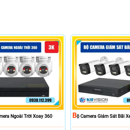
B
mera Ngoài Trời Xoay 360
Ộ Camera Giám Sát Bãi X