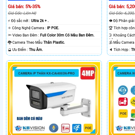
Giá bán: 5%-35%
Giá bán: 5,20
Giá Gốc: Liên Hệ
Giá Gốc: 6,200
️⚡ Độ sắc nét :
Ultra 2k + .
👁 Độ Phân giải
⚛️ Công Nghệ Camera :
IP POE.
🔦 Video Ban Đêm :
Full Color 30m Có Màu Ban Ðêm.
Ðêm.
🐉️ Camera Theo Mẫu
Thân Plastic.
🕉️ Mẫu Camer
️🔮 Ưu Điểm :
Thu Âm.
️🔈 Tích Hợp :
Th