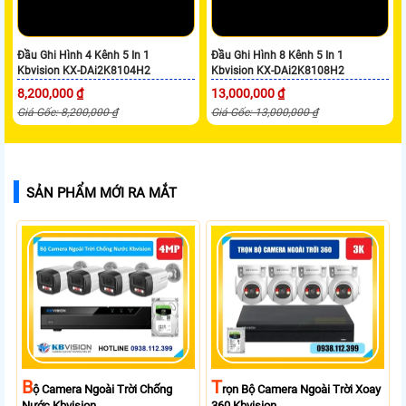
Đầu Ghi Hình 4 Kênh 5 In 1
Đầu Ghi Hình 8 Kênh 5 In 1
Kbvision KX-DAi2K8104H2
Kbvision KX-DAi2K8108H2
8,200,000 ₫
13,000,000 ₫
Giá Gốc: 8,200,000 ₫
Giá Gốc: 13,000,000 ₫
SẢN PHẨM MỚI RA MẮT
B
T
Ộ Camera Ngoài Trời Chống
Rọn Bộ Camera Ngoài Trời Xoay
Nước Kbvision
360 Kbvision