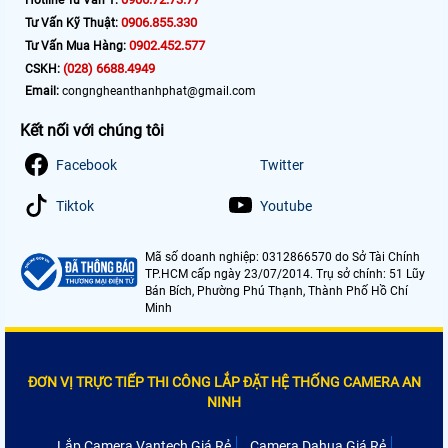
0906.855.330
Tư Vấn Kỹ Thuật:
0902.452.577
Tư Vấn Mua Hàng:
(028) 6688.4949
CSKH:
Email:
congngheanthanhphat@gmail.com
Kết nối với chúng tôi
Facebook
Twitter
Tiktok
Youtube
Mã số doanh nghiệp: 0312866570 do Sở Tài Chính
TP.HCM cấp ngày 23/07/2014. Trụ sở chính: 51 Lũy
Bán Bích, Phường Phú Thạnh, Thành Phố Hồ Chí
Minh
ĐƠN VỊ TRỰC TIẾP THI CÔNG LẮP ĐẶT HỆ THỐNG CAMERA AN
NINH
Lắp Camera Vantech Giá Rẻ
Camera Dahua Giá Rẻ