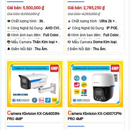
Giá bán: 5,500,000 ₫
Giá bán: 2,785,250 ₫
Giá Gốc: 8,900,000 ₫
Giá Gốc: 4,285,000 ₫
👁 Chất lượng hình :
3k .
☀️ Chất lượng hình :
Ultra 2k + .
✳️ Công Nghệ Sử Dụng :
AHD CVI
🌠 Công Nghệ Sử Dụng :
IP POE.
TVI BCS.
🔴 Hình ảnh ban đêm :
Full Color
✪ Hình ảnh ban đêm :
Full Color
80m Có Màu Ban Ðêm.
30m Có Màu Ban Ðêm.
🐉️ Mẫu Camera
Thân Kim loại +
🎼️ Mẫu Camera
Dome Kim loại.
Nhựa.
️🔔 Điểm Nỗi Bật :
Thu Âm.
️ƒ Điểm Nỗi Bật :
Thu Âm.
C
C
Amera Kbvision KX-CAi4003N-
Amera Kbvision KX-C4007CPN-
PRO 4MP
PRO 4MP