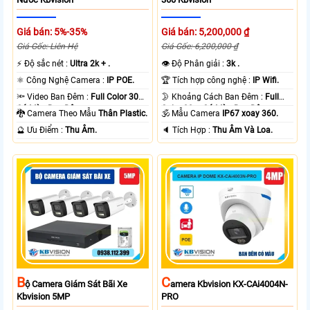
Giá bán: 5%-35%
Giá bán: 5,200,000 ₫
Giá Gốc: Liên Hệ
Giá Gốc: 6,200,000 ₫
️⚡ Độ sắc nét :
Ultra 2k + .
👁 Độ Phân giải :
3k .
⚛️ Công Nghệ Camera :
IP POE.
🏆 Tích hợp công nghệ :
IP Wifi.
🔦 Video Ban Đêm :
Full Color 30m
🌛 Khoảng Cách Ban Đêm :
Full
Có Màu Ban Ðêm.
Color 30m Có Màu Ban Ðêm.
🐉️ Camera Theo Mẫu
Thân Plastic.
🕉️ Mẫu Camera
IP67 xoay 360.
️🔮 Ưu Điểm :
Thu Âm.
️🔈 Tích Hợp :
Thu Âm Và Loa.
B
C
Ộ Camera Giám Sát Bãi Xe
Amera Kbvision KX-CAi4004N-
Kbvision 5MP
PRO