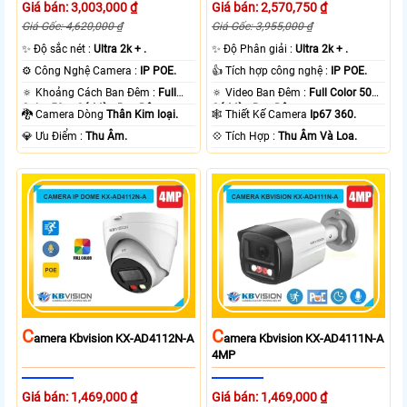
Giá bán: 3,003,000 ₫
Giá bán: 2,570,750 ₫
Giá Gốc: 4,620,000 ₫
Giá Gốc: 3,955,000 ₫
✨ Độ sắc nét :
Ultra 2k + .
✨ Độ Phân giải :
Ultra 2k + .
⚙ Công Nghệ Camera :
IP POE.
👍 Tích hợp công nghệ :
IP POE.
🔅 Khoảng Cách Ban Đêm :
Full
🔅 Video Ban Đêm :
Full Color 50m
Color 50m Có Màu Ban Ðêm.
Có Màu Ban Ðêm.
🐉️ Camera Dòng
Thân Kim loại.
🕸️ Thiết Kế Camera
Ip67 360.
️💎 Ưu Điểm :
Thu Âm.
️💠 Tích Hợp :
Thu Âm Và Loa.
C
C
Amera Kbvision KX-AD4112N-A
Amera Kbvision KX-AD4111N-A
4MP
Giá bán: 1,469,000 ₫
Giá bán: 1,469,000 ₫