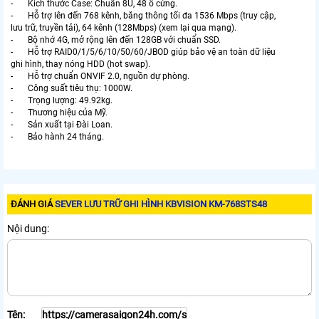
- Kích thước Case: Chuẩn 8U, 48 ổ cứng.
- Hỗ trợ lên đến 768 kênh, băng thông tối đa 1536 Mbps (truy cập,
lưu trữ, truyền tải), 64 kênh (128Mbps) (xem lại qua mạng).
- Bộ nhớ 4G, mở rộng lên đến 128GB với chuẩn SSD.
- Hỗ trợ RAID0/1/5/6/10/50/60/JBOD giúp bảo vệ an toàn dữ liệu
ghi hình, thay nóng HDD (hot swap).
- Hỗ trợ chuẩn ONVIF 2.0, nguồn dự phòng.
- Công suất tiêu thụ: 1000W.
- Trọng lượng: 49.92kg.
- Thương hiệu của Mỹ.
- Sản xuất tại Đài Loan.
- Bảo hành 24 tháng.
ĐÁNH GIÁ
SEVER LƯU TRỮ GHI HÌNH KBVISION KM-768STS48
Nội dung:
Tên: