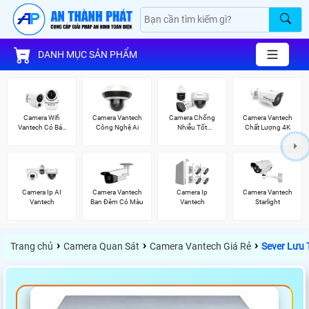
DANH MỤC SẢN PHẨM
Camera Wifi
Camera Vantech
Camera Chống
Camera Vantech
Vantech Có Báo
Công Nghệ Ai
Nhiễu Tốt
Chất Lượng 4K
Động
Vantech
Camera Ip AI
Camera Vantech
Camera Ip
Camera Vantech
Vantech
Ban Đêm Có Màu
Vantech
Starlight
›
›
›
Trang chủ
Camera Quan Sát
Camera Vantech Giá Rẻ
Sever Lưu 