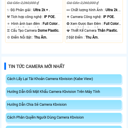
Giá Gốc: 2,260,000 ₫
Giá Gốc: 2,260,000 ₫
✨ Độ Phân giải :
Ultra 2k + .
️👀 Chất lượng hình Ảnh :
Ultra 2k +
.
⚒ Tích hợp công nghệ :
IP POE.
⚜️ Camera Công nghệ :
IP POE.
🔅 Hình ảnh ban đêm :
Full Color
❂ Xem Được Ban Đêm :
Full Color
30m Có Màu Ban Ðêm.
30m Có Màu Ban Ðêm.
♊ Cấu Tạo Camera
Dome Plastic.
💎 Thiết Kế Camera
Thân Plastic.
️💠 Điểm Nỗi Bật :
Thu Âm.
️ƒ Đặt Điểm :
Thu Âm.
TIN TỨC CAMERA MỚI NHẤT
Cách Lấy Lại Tài Khoản Camera Kbvision (Kabe View)
Hướng Dẫn Đổi Mật Khẩu Camera Kbvision Trên Máy Tính
Hướng Dẫn Chia Sẻ Camera Kbvision
Cách Phân Quyền Người Dùng Camera Kbvision