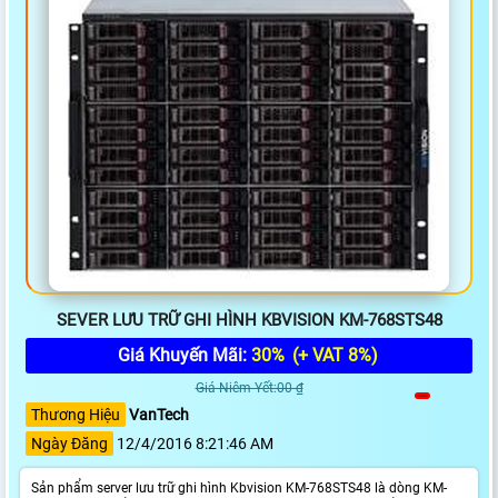
SEVER LƯU TRỮ GHI HÌNH KBVISION KM-768STS48
Giá Khuyến Mãi:
30%
(+ VAT 8%)
Giá Niêm Yết:00 ₫
Thương Hiệu
VanTech
Ngày Đăng
12/4/2016 8:21:46 AM
Sản phẩm server lưu trữ ghi hình Kbvision KM-768STS48 là dòng KM-