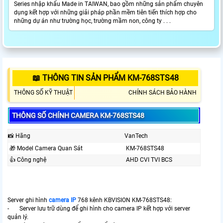
Series nhập khẩu Made in TAIWAN, bao gồm những sản phẩm chuyên
dụng kết hợp với những giải pháp phần mềm tiên tiến thích hợp cho
những dự án như trường học, trường mầm non, công ty . . .
📖 THÔNG TIN SẢN PHẨM KM-768STS48
THÔNG SỐ KỸ THUẬT
CHÍNH SÁCH BẢO HÀNH
THÔNG SỐ CHÍNH CAMERA KM-768STS48
📸 Hãng
VanTech
🎁 Model Camera Quan Sát
KM-768STS48
👍 Công nghệ
AHD CVI TVI BCS
Server ghi hình
camera IP
768 kênh KBVISION KM-768STS48:
- Server lưu trữ dùng để ghi hình cho camera IP kết hợp với server
quản lý.