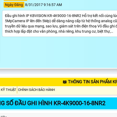
Ngày Đăng
8/31/2017 9:16:57 AM
Đầu ghi hình IP KBVISION KR-4K9000-16-8NR2 Hỗ trợ kết nối cùng lúc 
5MpCamera IP lên đến 5Mp) dễ dàng nâng cấp từ hệ thống analog cũ và 
truyền dữ liệu qua mạng, sao lưu, giám sát trên điện thoạ Vỏ đầu ghi 
thích hợp lắp đặt cho văn phòng, nhà riêng, khu trung cư, biệt thự,…
📖 THÔNG TIN SẢN PHẨM KR
 KỸ THUẬT
CHÍNH SÁCH BẢO HÀNH
G SỐ ĐẦU GHI HÌNH KR-4K9000-16-8NR2