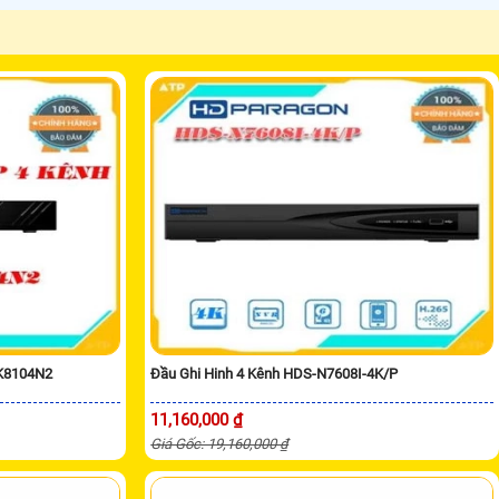
4K8104N2
Đầu Ghi Hinh 4 Kênh HDS-N7608I-4K/P
11,160,000 ₫
Giá Gốc: 19,160,000 ₫