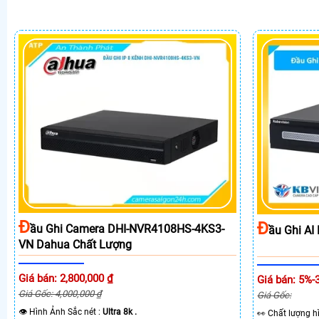
Đ
Đ
Ầu Ghi Camera DHI-NVR4108HS-4KS3-
Ầu Ghi A
VN Dahua Chất Lượng
Giá bán: 2,800,000 ₫
Giá bán: 5%-
Giá Gốc: 4,000,000 ₫
Giá Gốc:
👁 Hình Ảnh Sắc nét :
Ultra 8k .
️👀 Chất lượng 