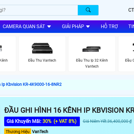
CT
CAMERA QUAN SÁT
GIẢI PHÁP
HỖ TRỢ
TI
 Kênh
Đầu Thu Vantech
Đầu Thu Ip 32 Kênh
Đầu G
Vantech
h Ip Kbvision KR-4K9000-16-8NR2
ĐẦU GHI HÌNH 16 KÊNH IP KBVISION K
Giá Khuyến Mãi:
30%
(+ VAT 8%)
Giá Niêm Yết:36,400,000 ₫
Thương Hiệu
VanTech