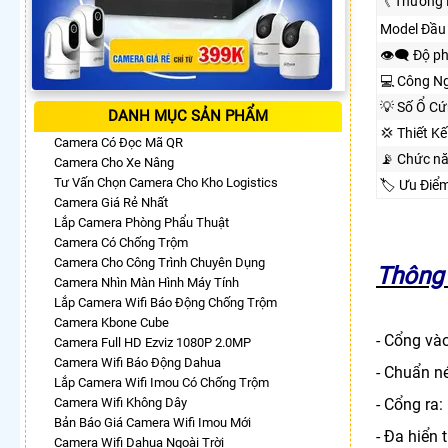
《 Thương 
Model Đầu 
👁️‍🗨 Độ p
💻 Công Ng
💡 Số Ổ Cứ
DANH MỤC SẢN PHẨM
💢 Thiết K
Camera Có Đọc Mã QR
📡 Chức n
Camera Cho Xe Nâng
Tư Vấn Chọn Camera Cho Kho Logistics
🏷 Ưu Điể
Camera Giá Rẻ Nhất
Lắp Camera Phòng Phẩu Thuật
Camera Có Chống Trộm
Camera Cho Công Trình Chuyên Dụng
Thông 
Camera Nhìn Màn Hình Máy Tính
Lắp Camera Wifi Báo Động Chống Trộm
Camera Kbone Cube
- Cổng và
Camera Full HD Ezviz 1080P 2.0MP
Camera Wifi Báo Động Dahua
- Chuẩn n
Lắp Camera Wifi Imou Có Chống Trộm
Camera Wifi Không Dây
- Cổng ra
Bản Báo Giá Camera Wifi Imou Mới
- Đa hiển
Camera Wifi Dahua Ngoài Trời