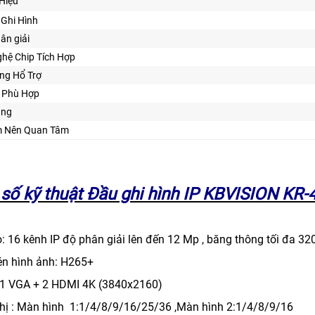
Hiệu
Ghi Hình
hân giải
hệ Chip Tích Hợp
ng Hổ Trợ
ế Phù Hợp
ăng
m Nên Quan Tâm
số kỹ thuật Đầu ghi hình IP KBVISION KR
o: 16 kênh IP độ phân giải lên đến 12 Mp , băng thông tối đa 3
én hình ảnh: H265+
: 1 VGA + 2 HDMI 4K (3840x2160)
 thị : Màn hình 1:1/4/8/9/16/25/36 ,Màn hình 2:1/4/8/9/16