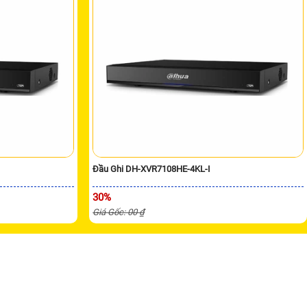
I
Đầu Ghi DH-XVR7108HE-4KL-I
30%
Giá Gốc: 00 ₫