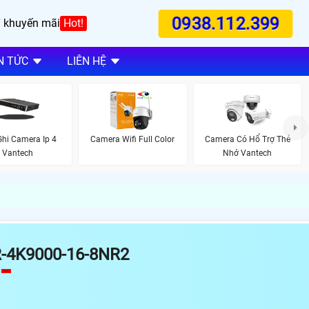
0938.112.399
 khuyến mãi
Hot!
N TỨC
LIÊN HỆ
hi Camera Ip 4
Camera Wifi Full Color
Camera Có Hổ Trợ Thẻ
Vantech
Nhớ Vantech
R-4K9000-16-8NR2