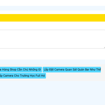
a Hàng Shop Cần Chú Những Gì
Lắp Đặt Camera Quan Sát Quán Bar Như Thế
ắp Camera Cho Trường Học Full Hd