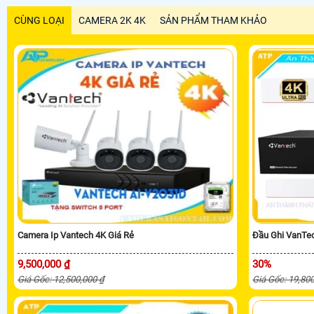
CÙNG LOẠI
CAMERA 2K 4K
SẢN PHẨM THAM KHẢO
Camera Ip Vantech 4K Giá Rẻ
Đầu Ghi VanTe
9,500,000 ₫
30%
Giá Gốc: 12,500,000 ₫
Giá Gốc: 19,80