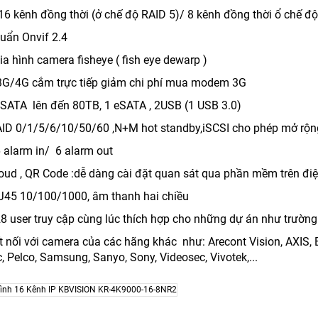
 16 kênh đồng thời (ở chế độ RAID 5)/ 8 kênh đồng thời ổ chế đ
huẩn Onvif 2.4
hia hình camera fisheye ( fish eye dewarp )
3G/4G cắm trực tiếp giảm chi phí mua modem 3G
 8 SATA lên đến 80TB, 1 eSATA , 2USB (1 USB 3.0)
RAID 0/1/5/6/10/50/60 ,N+M hot standby,iSCSI cho phép mở rộng
6 alarm in/ 6 alarm out
Cloud , QR Code :dễ dàng cài đặt quan sát qua phần mềm trên điệ
 RJ45 10/100/1000, âm thanh hai chiều
28 user truy cập cùng lúc thích hợp cho những dự án như trường 
ết nối với camera của các hãng khác như: Arecont Vision, AXIS,
 Pelco, Samsung, Sanyo, Sony, Videosec, Vivotek,...