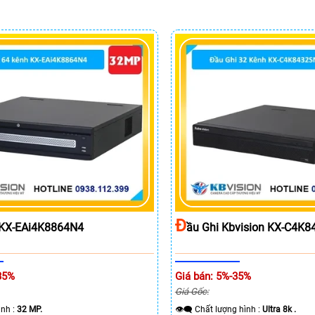
Đ
I KX-EAi4K8864N4
Ầu Ghi Kbvision KX-C4K
35%
Giá bán: 5%-35%
Giá Gốc:
hình :
32 MP.
👁️‍🗨 Chất lượng hình :
Ultra 8k .