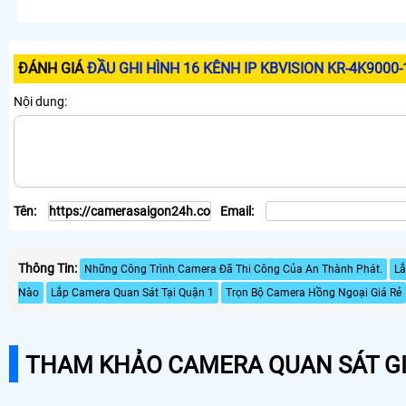
ĐÁNH GIÁ
ĐẦU GHI HÌNH 16 KÊNH IP KBVISION KR-4K9000-
Nội dung:
Tên:
Email:
Thông Tin:
Những Công Trình Camera Đã Thi Công Của An Thành Phát.
Lắ
Nào
Lắp Camera Quan Sát Tại Quận 1
Trọn Bộ Camera Hồng Ngoại Giá Rẻ
THAM KHẢO CAMERA QUAN SÁT GI