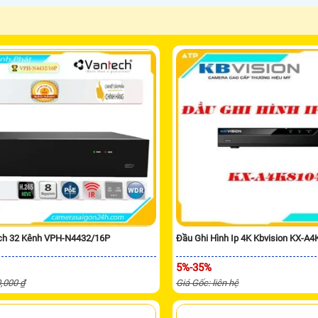
ch 32 Kênh VPH-N4432/16P
Đầu Ghi Hình Ip 4K Kbvision KX-A
5%-35%
0,000 ₫
Giá Gốc: liên hệ