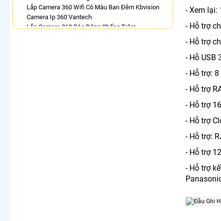
Lắp Camera 360 Wifi Có Màu Ban Đêm Kbvision
- Xem lại:
Camera Ip 360 Vantech
- Hỗ trợ c
Lắp Camera 360 Báo Động Chống Trộm
Camera Visioncop 360
- Hỗ trợ c
Camera Xoay 360 Kbvision Giá Rẻ
Camera Wifi 360 Full Color
- Hỗ USB 
Lắp Camera Wifi Dahua Xoay 360 Giá Rẻ
- Hỗ trợ:
Camera Wifi 360 Full Color Dahua
- Hỗ trợ 
LẮP CAMERA THEO NHU CẦU
- Hỗ trợ 1
Lắp Camera Văn Phòng Giá Rẻ
Lắp Camera Nhà Xưởng Giá Rẻ
- Hỗ trợ 
Lắp Camera Gia Đình Giá Rẻ
- Hỗ trợ:
Lắp Camera Kho Hàng Giá Rẻ
Lắp Camera Cửa Hàng Giá Rẻ
- Hỗ trợ 1
Lắp Camera Wifi Giá Rẻ Chính Hãng
Lắp Camera Công Trình Giá Rẻ
- Hỗ trợ k
Camera 360 Giá Rẻ
Panasonic,