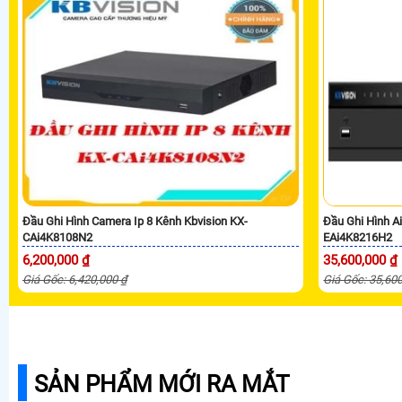
Đầu Ghi Hình Camera Ip 8 Kênh Kbvision KX-
Đầu Ghi Hình A
CAi4K8108N2
EAi4K8216H2
6,200,000 ₫
35,600,000 ₫
Giá Gốc: 6,420,000 ₫
Giá Gốc: 35,60
SẢN PHẨM MỚI RA MẮT