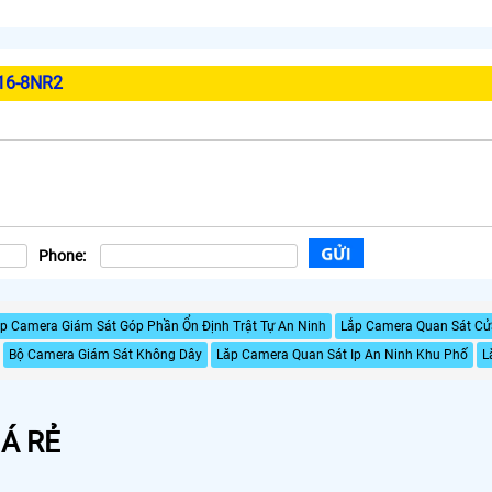
16-8NR2
Phone:
p Camera Giám Sát Góp Phần Ổn Định Trật Tự An Ninh
Lắp Camera Quan Sát Cử
Bộ Camera Giám Sát Không Dây
Lăp Camera Quan Sát Ip An Ninh Khu Phố
L
Á RẺ