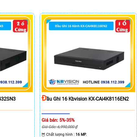
Đ
8432SN3
Ầu Ghi 16 Kbvision KX-CAi4K8116EN2
Giá bán: 5%-35%
Giá Gốc: 6,990,000 ₫
🦉 Chất lượng hình :
16 MP.