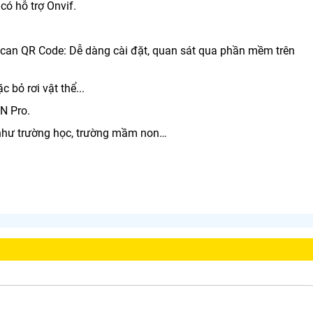
có hỗ trợ Onvif.
 scan QR Code: Dễ dàng cài đặt, quan sát qua phần mềm trên
 bỏ rơi vật thể...
N Pro.
n như trường học, trường mầm non…