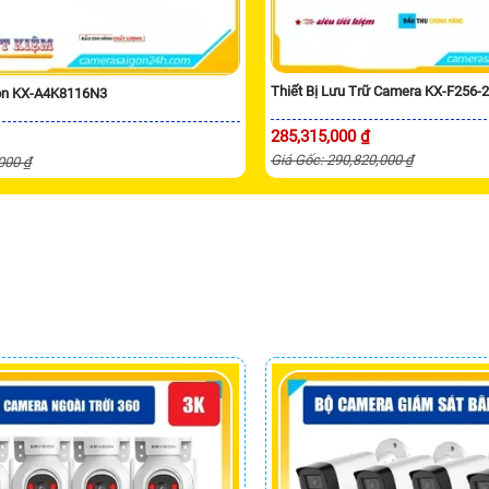
Thiết Bị Lưu Trữ Camera KX-F256-
ion KX-A4K8116N3
285,315,000 ₫
Giá Gốc: 290,820,000 ₫
,000 ₫