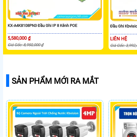
KX-A4K8108PN3 Đầu Ghi IP 8 Kênh POE
Đầu Ghi Kbvis
5,580,000 ₫
LIÊN HỆ
Giá Gốc: 8,950,000 ₫
Giá Gốc: 3,992
SẢN PHẨM MỚI RA MẮT