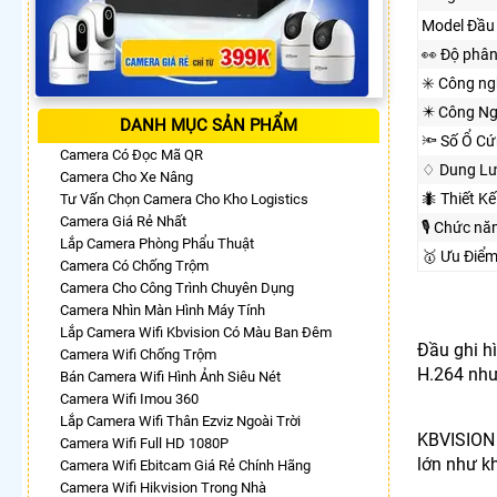
Model Đầu 
️👀 Độ phân
✳️ Công n
✴️ Công Ng
DANH MỤC SẢN PHẨM
🔦 Số Ổ Cứ
Camera Có Đọc Mã QR
♢ Dung Lư
Camera Cho Xe Nâng
🐜 Thiết K
Tư Vấn Chọn Camera Cho Kho Logistics
Camera Giá Rẻ Nhất
🎙 Chức nă
Lắp Camera Phòng Phẩu Thuật
🥇️ Ưu Đi
Camera Có Chống Trộm
Camera Cho Công Trình Chuyên Dụng
Camera Nhìn Màn Hình Máy Tính
Lắp Camera Wifi Kbvision Có Màu Ban Đêm
Đầu ghi h
Camera Wifi Chống Trộm
H.264 như
Bán Camera Wifi Hình Ảnh Siêu Nét
Camera Wifi Imou 360
Lắp Camera Wifi Thân Ezviz Ngoài Trời
KBVISION 
Camera Wifi Full HD 1080P
lớn như k
Camera Wifi Ebitcam Giá Rẻ Chính Hãng
Camera Wifi Hikvision Trong Nhà