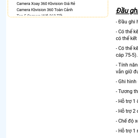
Camera Xoay 360 Kbvision Giá Rẻ
Đầu ghi
Camera Kbvision 360 Toàn Cảnh
Top 5 Camera Wifi 360 Tốt
- Đầu ghi 
Bán Camera Vantech 360
Lắp Camera Ezviz Xoay 360 Trong Nhà
- Có thể 
Camera Dahua Xoay 360 Độ
có thể kết
Camera Kbone Xoay 360
- Có thể 
LẮP CAMERA THEO NHU CẦU
cáp 75-5).
Lắp Camera Văn Phòng Giá Rẻ
- Tính nă
Lắp Camera Nhà Xưởng Giá Rẻ
vẫn giữ đ
Lắp Camera Gia Đình Giá Rẻ
Lắp Camera Kho Hàng Giá Rẻ
- Ghi hình
Lắp Camera Cửa Hàng Giá Rẻ
Lắp Camera Wifi Giá Rẻ Chính Hãng
- Tương th
Lắp Camera Công Trình Giá Rẻ
- Hỗ trợ 
Camera 360 Giá Rẻ
- Hỗ trợ 2
- Chế độ x
- Hỗ trợ 1