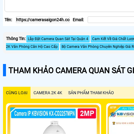
Tên:
Email:
Thông Tin:
Lắp Đặt Camera Quan Sát Tại Quận 4
Cam Kết Về Giá Chất Lượ
2K Văn Phòng Căn Hộ Cao Cấp
Bộ Camera Văn Phòng Chuyên Nghiệp Giá R
THAM KHẢO CAMERA QUAN SÁT GI
CÙNG LOẠI
CAMERA 2K 4K
SẢN PHẨM THAM KHẢO