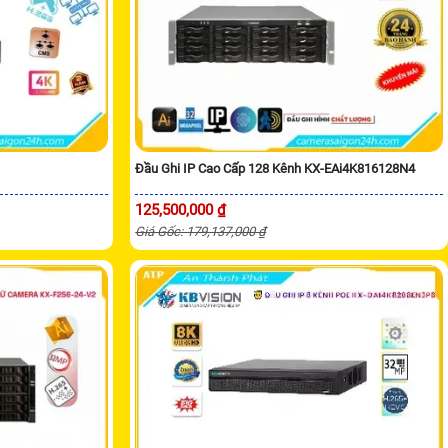
Đầu Ghi IP Cao Cấp 128 Kênh KX-EAi4K816128N4
125,500,000 ₫
Giá Gốc: 179,137,000 ₫