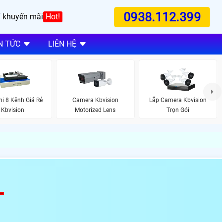
0938.112.399
 khuyến mãi
Hot!
N TỨC
LIÊN HỆ
i 8 Kênh Giá Rẻ
Camera Kbvision
Lắp Camera Kbvision
Kbvision
Motorized Lens
Trọn Gói