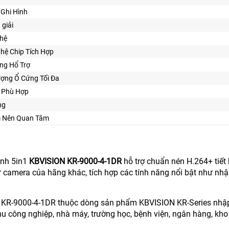
Ghi Hình
 giải
ghệ
hệ Chip Tích Hợp
ng Hổ Trợ
ợng Ổ Cứng Tối Đa
ế Phù Hợp
ng
ểm Nên Quan Tâm
ình 5in1
KBVISION KR-9000-4-1DR
hỗ trợ chuẩn nén H.264+ tiết
 camera của hãng khác, tích hợp các tính năng nổi bật như nhận
KR-9000-4-1DR thuộc dòng sản phẩm KBVISION KR-Series nhập 
hu công nghiệp, nhà máy, trường học, bệnh viện, ngân hàng, kho