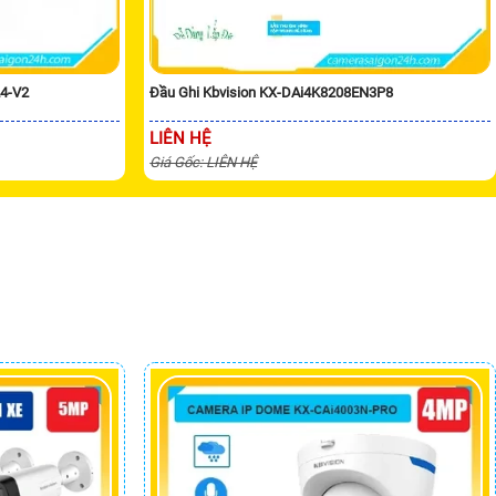
24-V2
Đầu Ghi Kbvision KX-DAi4K8208EN3P8
LIÊN HỆ
Giá Gốc: LIÊN HỆ