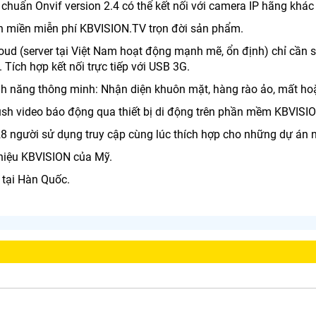
 chuẩn Onvif version 2.4 có thể kết nối với camera IP hãng khác 
tên miền miễn phí KBVISION.TV trọn đời sản phẩm.
Cloud (server tại Việt Nam hoạt động mạnh mẽ, ổn định) chỉ cần
. Tích hợp kết nối trực tiếp với USB 3G.
ính năng thông minh: Nhận diện khuôn mặt, hàng rào ảo, mất hoặc
Push video báo động qua thiết bị di động trên phần mềm KBVISIO
128 người sử dụng truy cập cùng lúc thích hợp cho những dự á
hiệu KBVISION của Mỹ.
 tại Hàn Quốc.