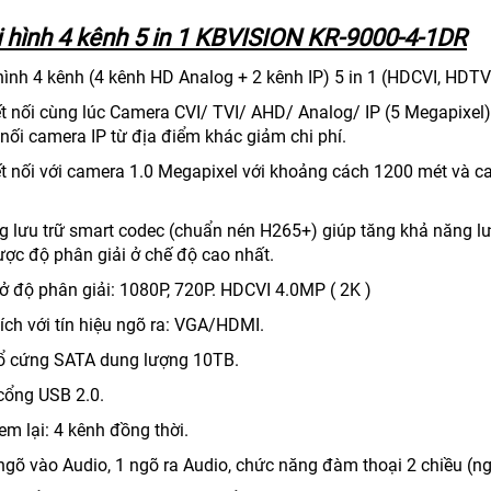
 hình 4 kênh 5 in 1 KBVISION KR-9000-4-1DR
hình 4 kênh (4 kênh HD Analog + 2 kênh IP) 5 in 1 (HDCVI, HDTVI
kết nối cùng lúc Camera CVI/ TVI/ AHD/ Analog/ IP (5 Megapixe
 nối camera IP từ địa điểm khác giảm chi phí.
kết nối với camera 1.0 Megapixel với khoảng cách 1200 mét và 
ng lưu trữ smart codec (chuẩn nén H265+) giúp tăng khả năng l
ược độ phân giải ở chế độ cao nhất.
 ở độ phân giải: 1080P, 720P. HDCVI 4.0MP ( 2K )
ích với tín hiệu ngõ ra: VGA/HDMI.
1 ổ cứng SATA dung lượng 10TB.
 cổng USB 2.0.
em lại: 4 kênh đồng thời.
 ngõ vào Audio, 1 ngõ ra Audio, chức năng đàm thoại 2 chiều (ng