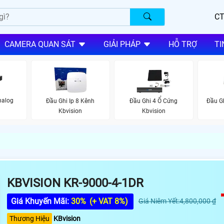
CT
CAMERA QUAN SÁT
GIẢI PHÁP
HỖ TRỢ
TI
nalog
Đầu Ghi Ip 8 Kênh
Đầu Ghi 4 Ổ Cứng
Đầu Gh
Kbvision
Kbvision
KBVISION KR-9000-4-1DR
Giá Khuyến Mãi:
30%
(+ VAT 8%)
Giá Niêm Yết:4,800,000 ₫
Thương Hiệu
KBvision