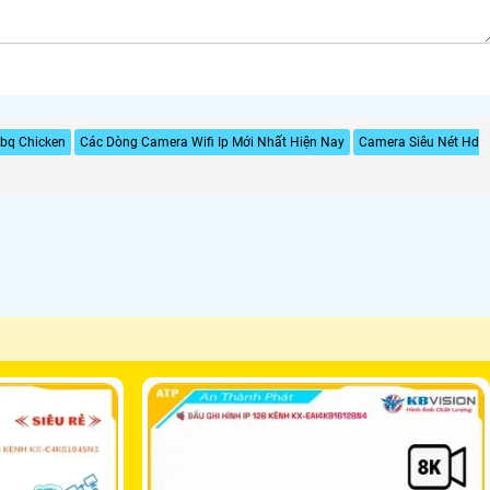
bq Chicken
Các Dòng Camera Wifi Ip Mới Nhất Hiện Nay
Camera Siêu Nét Hd