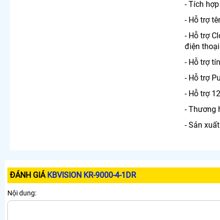
- Tích hợp
- Hỗ trợ 
- Hỗ trợ 
điện thoại
- Hỗ trợ t
- Hỗ trợ 
- Hỗ trợ 
- Thương 
- Sản xuất
ĐÁNH GIÁ
KBVISION KR-9000-4-1DR
Nội dung: