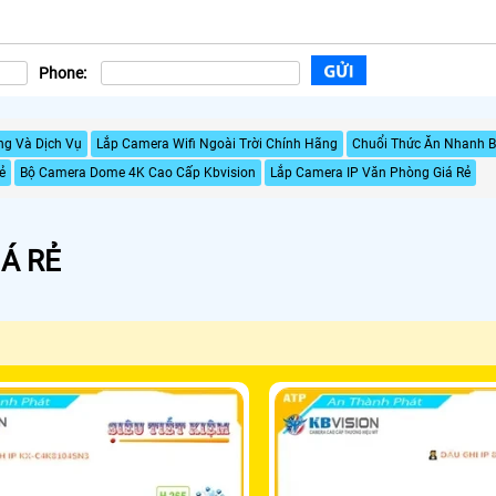
Phone:
ng Và Dịch Vụ
Lắp Camera Wifi Ngoài Trời Chính Hãng
Chuổi Thức Ăn Nhanh B
ẻ
Bộ Camera Dome 4K Cao Cấp Kbvision
Lắp Camera IP Văn Phòng Giá Rẻ
Á RẺ