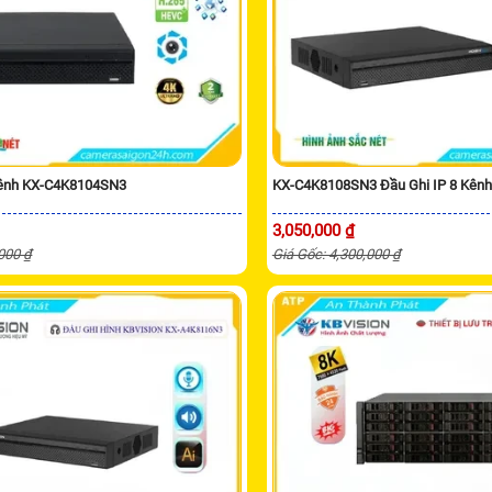
Kênh KX-C4K8104SN3
KX-C4K8108SN3 Đầu Ghi IP 8 Kênh
3,050,000 ₫
,000 ₫
Giá Gốc: 4,300,000 ₫