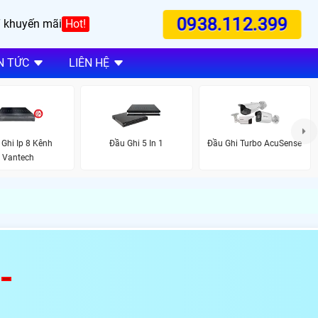
0938.112.399
 khuyến mãi
Hot!
N TỨC
LIÊN HỆ
 Ghi Ip 8 Kênh
Đầu Ghi 5 In 1
Đầu Ghi Turbo AcuSense
Vantech