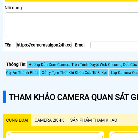
Nội dung:
Tên:
Email:
Thông Tin:
Hướng Dẫn Xem Camera Trên Trình Duyệt Web Chrome, Cốc Cốc
Cty An Thành Phát
Xử Lý Tạm Thời Khi Khóa Cửa Từ Bị Kẹt
Lắp Camera Qua
THAM KHẢO CAMERA QUAN SÁT GI
CÙNG LOẠI
CAMERA 2K 4K
SẢN PHẨM THAM KHẢO