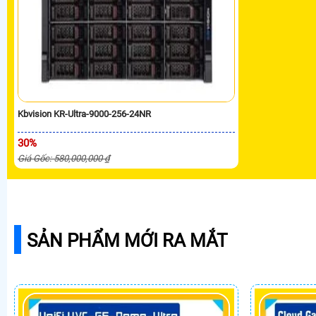
Kbvision KR-Ultra-9000-256-24NR
30%
Giá Gốc: 580,000,000 ₫
SẢN PHẨM MỚI RA MẮT