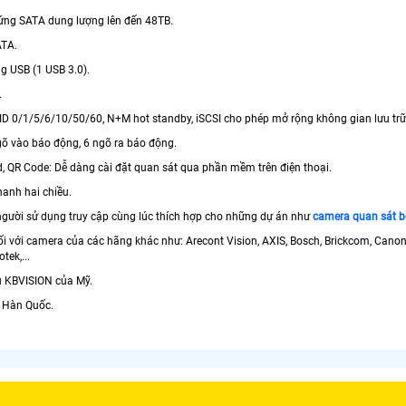
 cứng SATA dung lượng lên đến 48TB.
ATA.
ng USB (1 USB 3.0).
.
AID 0/1/5/6/10/50/60, N+M hot standby, iSCSI cho phép mở rộng không gian lưu trữ
ngõ vào báo động, 6 ngõ ra báo động.
ud, QR Code: Dễ dàng cài đặt quan sát qua phần mềm trên điện thoại.
hanh hai chiều.
 người sử dụng truy cập cùng lúc thích hợp cho những dự án như
camera quan sát b
nối với camera của các hãng khác như: Arecont Vision, AXIS, Bosch, Brickcom, Cano
tek,...
u KBVISION của Mỹ.
i Hàn Quốc.