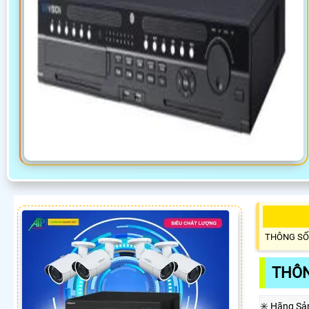
THÔNG SỐ
THÔN
✳️ Hãng Sả