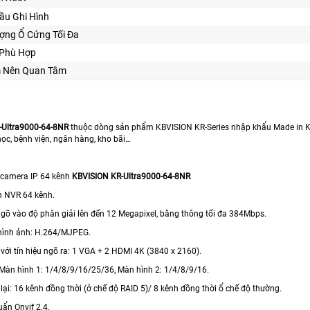
ầu Ghi Hình
ợng Ổ Cứng Tối Đa
 Phù Hợp
m Nên Quan Tâm
-Ultra9000-64-8NR
thuộc dòng sản phẩm KBVISION KR-Series nhập khẩu Made in Ko
học, bệnh viện, ngân hàng, kho bãi…
 camera IP 64 kênh
KBVISION KR-Ultra9000-64-8NR
nh NVR 64 kênh.
 ngõ vào độ phân giải lên đến 12 Megapixel, băng thông tối đa 384Mbps.
hình ảnh: H.264/MJPEG.
 với tín hiệu ngõ ra: 1 VGA + 2 HDMI 4K (3840 x 2160).
: Màn hình 1: 1/4/8/9/16/25/36, Màn hình 2: 1/4/8/9/16.
lại: 16 kênh đồng thời (ở chế độ RAID 5)/ 8 kênh đồng thời ổ chế độ thường.
uẩn Onvif 2.4.