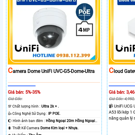
C
C
Amera Dome UniFi UVC-G5-Dome-Ultra
Loud Gate
Giá bán: 5%-35%
Giá bán: 3,46
Giá Gốc:
Giá Gốc: 4,950
📹 UniFi UCG U
💯 Chất lượng hình :
Ultra 2k + .
A53 lõi kép 
👍 Công Nghệ Sử Dụng :
IP POE.
năng quản lý
🌔 Hình ảnh ban đêm :
Hồng Ngoại 20m Hồng Ngoại
Bluetooth. Thi
Smart IR.
🐜 Thiết Kế Camera
Dome Kim loại + Nhựa.
thông lượng I