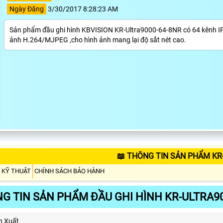
Ngày Đăng
3/30/2017 8:28:23 AM
Sản phẩm đầu ghi hình KBVISION KR-Ultra9000-64-8NR có 64 kênh IP
ảnh H.264/MJPEG ,cho hình ảnh mang lại độ sắt nét cao.
📖 THÔNG TIN SẢN PHẨM KR
 KỸ THUẬT
CHÍNH SÁCH BẢO HÀNH
G TIN SẢN PHẨM ĐẦU GHI HÌNH KR-ULTRA90
n Xuất