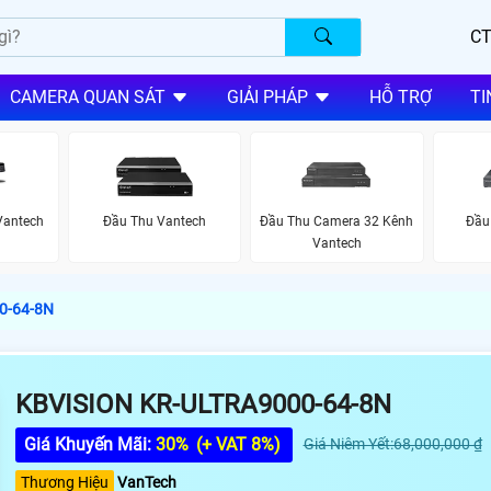
CT
CAMERA QUAN SÁT
GIẢI PHÁP
HỖ TRỢ
TI
Vantech
Đầu Thu Vantech
Đầu Thu Camera 32 Kênh
Đầu
Vantech
00-64-8N
KBVISION KR-ULTRA9000-64-8N
Giá Khuyến Mãi:
30%
(+ VAT 8%)
Giá Niêm Yết:68,000,000 ₫
Thương Hiệu
VanTech