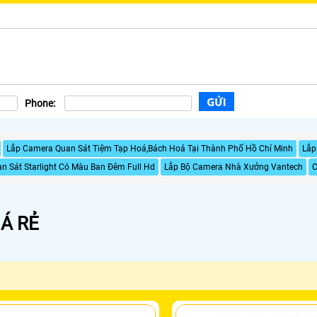
Phone:
Lắp Camera Quan Sát Tiệm Tạp Hoá,Bách Hoá Tại Thành Phố Hồ Chí Minh
Lắp
n Sát Starlight Có Màu Ban Đêm Full Hd
Lắp Bộ Camera Nhà Xưởng Vantech
C
Á RẺ