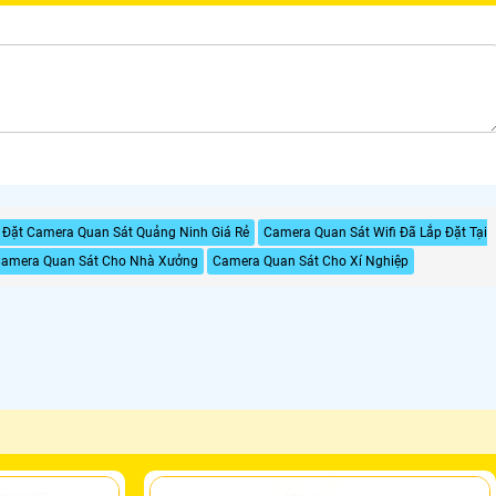
 Đặt Camera Quan Sát Quảng Ninh Giá Rẻ
Camera Quan Sát Wifi Đã Lắp Đặt Tại
amera Quan Sát Cho Nhà Xưởng
Camera Quan Sát Cho Xí Nghiệp