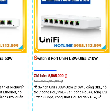
S
tra 60W
Witch 8 Port UniFi USW-Ultra 210W
Giá bán: 5,565,000 ₫
Giá Gốc: 7,950,000 ₫
 thiết bị chuyển
🎥 Switch UniFi USW-Ultra 210W 8 cổng GbE, hỗ
t Ethernet, hỗ
trợ 7 cổng PoE/PoE+ và 1 cổng PoE++, tổng lưu
ối đa 60W, quản
lượng 8Gbps, công suất PoE tối đa 210W, vỏ
ất 16Gbps, phù
polycarbonat, kích thước nhỏ gọn, hoạt động ổn
-60W có kích
định trong môi trường khắc nghiệt. Hỗ trợ gắn