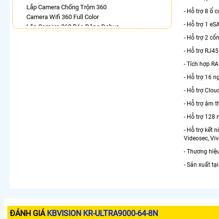
Lắp Camera Chống Trộm 360
- Hỗ trợ 8 ổ
Camera Wifi 360 Full Color
- Hỗ trợ 1 eS
Lăp Camera 360 Báo Động Dahua
Camera 360 Độ Hikvision
- Hỗ trợ 2 cổ
Camera Imou Xoay 360
- Hỗ trợ RJ45
Camera Wifi 360 Full Color Dahua
- Tích hợp R
Camera Wifi Ebitcam Xoay 360 Độ
Camera 360 Imou Báo Động
- Hỗ trợ 16 
- Hỗ trợ Clo
LẮP CAMERA THEO NHU CẦU
- Hỗ trợ âm t
Lắp Camera Văn Phòng Giá Rẻ
Lắp Camera Nhà Xưởng Giá Rẻ
- Hỗ trợ 128
Lắp Camera Gia Đình Giá Rẻ
- Hỗ trợ kết 
Lắp Camera Kho Hàng Giá Rẻ
Videosec, Vivo
Lắp Camera Cửa Hàng Giá Rẻ
- Thương hiệ
Lắp Camera Wifi Giá Rẻ Chính Hãng
Lắp Camera Công Trình Giá Rẻ
- Sản xuất tạ
Camera 360 Giá Rẻ
ĐÁNH GIÁ
KBVISION KR-ULTRA9000-64-8N