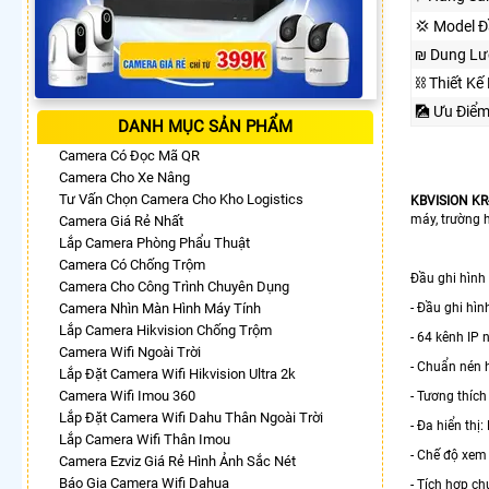
💢 Model Đ
₪ Dung Lư
⛓ Thiết Kế
🎑 Ưu Điể
DANH MỤC SẢN PHẨM
Camera Có Đọc Mã QR
Camera Cho Xe Nâng
Tư Vấn Chọn Camera Cho Kho Logistics
KBVISION KR
máy, trường 
Camera Giá Rẻ Nhất
Lắp Camera Phòng Phẩu Thuật
Camera Có Chống Trộm
Đầu ghi hình
Camera Cho Công Trình Chuyên Dụng
Camera Nhìn Màn Hình Máy Tính
- Đầu ghi hì
Lắp Camera Hikvision Chống Trộm
- 64 kênh IP
Camera Wifi Ngoài Trời
- Chuẩn nén 
Lắp Đặt Camera Wifi Hikvision Ultra 2k
Camera Wifi Imou 360
- Tương thích
Lắp Đặt Camera Wifi Dahu Thân Ngoài Trời
- Đa hiển thị
Lắp Camera Wifi Thân Imou
- Chế độ xem 
Camera Ezviz Giá Rẻ Hình Ảnh Sắc Nét
Báo Gia Camera Wifi Dahua
- Tích hợp ch