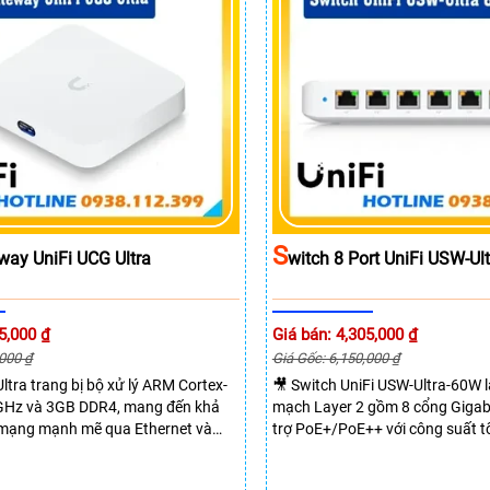
S
way UniFi UCG Ultra
Witch 8 Port UniFi USW-Ul
5,000 ₫
Giá bán: 4,305,000 ₫
,000 ₫
Giá Gốc: 6,150,000 ₫
ltra trang bị bộ xử lý ARM Cortex-
🎥 Switch UniFi USW-Ultra-60W là
1 GHz và 3GB DDR4, mang đến khả
mạch Layer 2 gồm 8 cổng Gigabi
 mạng mạnh mẽ qua Ethernet và
trợ PoE+/PoE++ với công suất t
ết bị đảm bảo an ninh tối ưu với
lý qua UniFi Controller, hiệu su
DS/IPS 1Gbps. Màn hình trạng thái
hợp mạng SMB. UniFi USW-Ultra