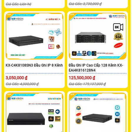
Giá Gốc: 3,730,000 ₫
Giá Gốc: Liên hệ
KX-C4K8108SN3 Đầu Ghi IP 8 Kênh
Đầu Ghi IP Cao Cấp 128 Kênh KX-
EAi4K816128N4
3,050,000 ₫
125,500,000 ₫
Giá Gốc: 4,300,000 ₫
Giá Gốc: 179,137,000 ₫