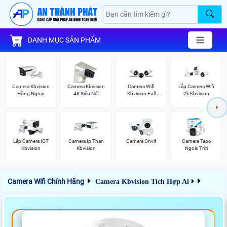
DANH MỤC SẢN PHẨM
Camera Kbvision
Camera Kbvision
Camera Wifi
Lắp Camera Wifi
Hồng Ngoại
4K Siêu Nét
Kbvision Full
2k Kbvision
Color
Lắp Camera IOT
Camera Ip Than
Camera Onvif
Camera Tapo
Kbvision
Kbvision
Ngoài Trời
Camera Wifi Chính Hãng
Camera Kbvision Tích Hợp Ai