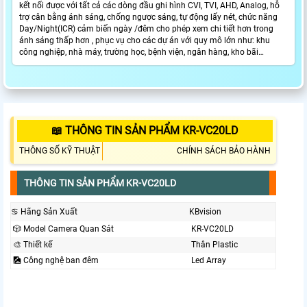
kết nối được với tất cả các dòng đầu ghi hình CVI, TVI, AHD, Analog, hỗ
trợ cân bằng ánh sáng, chống ngược sáng, tự động lấy nét, chức năng
Day/Night(ICR) cảm biến ngày /đêm cho phép xem chi tiết hơn trong
ánh sáng thấp hơn , phục vụ cho các dự án với quy mô lớn như: khu
công nghiệp, nhà máy, trường học, bệnh viện, ngân hàng, kho bãi…
📖 THÔNG TIN SẢN PHẨM KR-VC20LD
THÔNG SỐ KỸ THUẬT
CHÍNH SÁCH BẢO HÀNH
THÔNG TIN SẢN PHẨM KR-VC20LD
♋ Hãng Sản Xuất
KBvision
🎲 Model Camera Quan Sát
KR-VC20LD
🎨 Thiết kế
Thân Plastic
🎑 Công nghệ ban đêm
Led Array