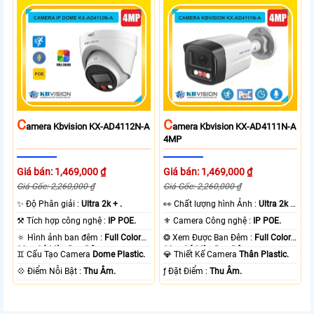
C
C
Amera Kbvision KX-AD4112N-A
Amera Kbvision KX-AD4111N-A
4MP
Giá bán: 1,469,000 ₫
Giá bán: 1,469,000 ₫
Giá Gốc: 2,260,000 ₫
Giá Gốc: 2,260,000 ₫
✨ Độ Phân giải :
Ultra 2k + .
️👀 Chất lượng hình Ảnh :
Ultra 2k +
.
⚒ Tích hợp công nghệ :
IP POE.
⚜️ Camera Công nghệ :
IP POE.
🔅 Hình ảnh ban đêm :
Full Color
❂ Xem Được Ban Đêm :
Full Color
30m Có Màu Ban Ðêm.
30m Có Màu Ban Ðêm.
♊ Cấu Tạo Camera
Dome Plastic.
💎 Thiết Kế Camera
Thân Plastic.
️💠 Điểm Nỗi Bật :
Thu Âm.
️ƒ Đặt Điểm :
Thu Âm.