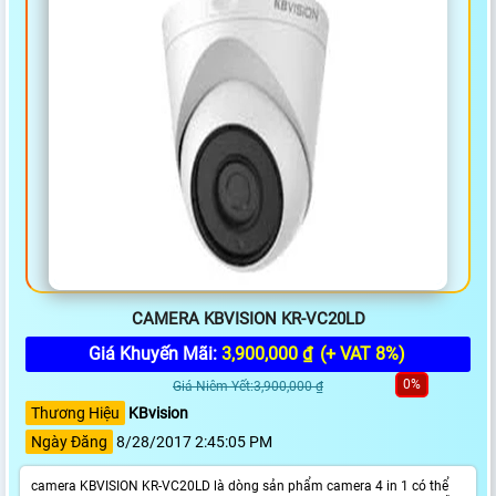
CAMERA KBVISION KR-VC20LD
Giá Khuyến Mãi:
3,900,000 ₫
(+ VAT 8%)
0%
Giá Niêm Yết:3,900,000 ₫
Thương Hiệu
KBvision
Ngày Đăng
8/28/2017 2:45:05 PM
camera KBVISION KR-VC20LD là dòng sản phẩm camera 4 in 1 có thể