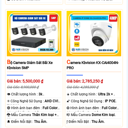
B
C
Ộ Camera Giám Sát Bãi Xe
Amera Kbvision KX-CAi4004N-
Kbvision 5MP
PRO
Giá bán: 5,500,000 ₫
Giá bán: 2,785,250 ₫
Giá Gốc: 8,900,000 ₫
Giá Gốc: 4,285,000 ₫
👁 Chất lượng hình :
3k .
☀️ Chất lượng hình :
Ultra 2k + .
✳️ Công Nghệ Sử Dụng :
AHD CVI
🌠 Công Nghệ Sử Dụng :
IP POE.
TVI BCS.
🔴 Hình ảnh ban đêm :
Full Color
✪ Hình ảnh ban đêm :
Full Color
80m Có Màu Ban Ðêm.
30m Có Màu Ban Ðêm.
🐉️ Mẫu Camera
Thân Kim loại +
🎼️ Mẫu Camera
Dome Kim loại.
Nhựa.
️🔔 Điểm Nỗi Bật :
Thu Âm.
️ƒ Điểm Nỗi Bật :
Thu Âm.