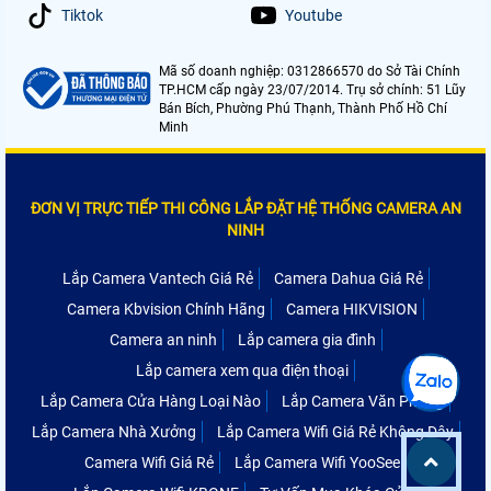
Tiktok
Youtube
Mã số doanh nghiệp: 0312866570 do Sở Tài Chính
TP.HCM cấp ngày 23/07/2014. Trụ sở chính: 51 Lũy
Bán Bích, Phường Phú Thạnh, Thành Phố Hồ Chí
Minh
ĐƠN VỊ TRỰC TIẾP THI CÔNG LẮP ĐẶT HỆ THỐNG CAMERA AN
NINH
Lắp Camera Vantech Giá Rẻ
Camera Dahua Giá Rẻ
Camera Kbvision Chính Hãng
Camera HIKVISION
Camera an ninh
Lắp camera gia đình
Lắp camera xem qua điện thoại
Lắp Camera Cửa Hàng Loại Nào
Lắp Camera Văn Phòng
Lắp Camera Nhà Xưởng
Lắp Camera Wifi Giá Rẻ Không Dây
Camera Wifi Giá Rẻ
Lắp Camera Wifi YooSee