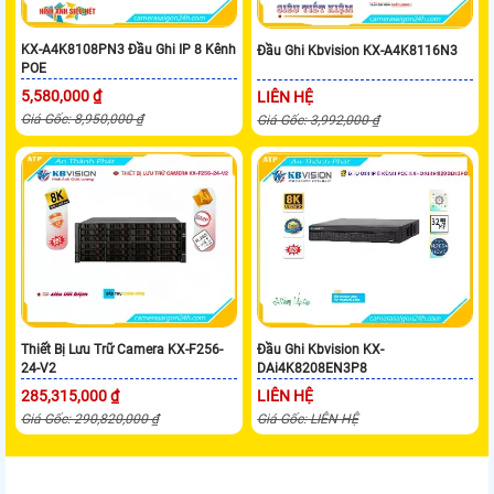
KX-A4K8108PN3 Đầu Ghi IP 8 Kênh
Đầu Ghi Kbvision KX-A4K8116N3
POE
5,580,000 ₫
LIÊN HỆ
Giá Gốc: 8,950,000 ₫
Giá Gốc: 3,992,000 ₫
Thiết Bị Lưu Trữ Camera KX-F256-
Đầu Ghi Kbvision KX-
24-V2
DAi4K8208EN3P8
285,315,000 ₫
LIÊN HỆ
Giá Gốc: 290,820,000 ₫
Giá Gốc: LIÊN HỆ