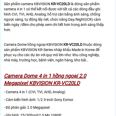
Sản phẩm camera KBVISION
KR-VC20LD
là dòng sản phẩm
camera 4 in 1 có thể kết nối được với tất cả các dòng đầu ghi
hình CVI, TVI, AHD, Analog, hỗ trợ cân bằng ánh sáng, chống
ngược sáng, tự động lấy nét, chức năng Day/Night(ICR) cảm
biến ngày /đêm cho phép xem chi tiết hơn trong ánh sáng thấp
hơn.
Camera Dome hồng ngoại KBVISION
KR-VC20LD
thuộc dòng
sản phẩm KBVISION KR-Series nhập khẩu Made in Korea để
phục vụ cho các dự án với quy mô lớn như: khu công nghiệp,
nhà máy, trường học, bệnh viện, ngân hàng, kho bãi…
Camera Dome 4 in 1 hồng ngoại 2.0
Megapixel KBVISION KR-VC20LD
- Camera 4 in 1 (CVI, TVI, AHD, Analog).
- Cảm biến hình ảnh: 1/2.9 inch Sony Exmor.
- Độ phân giải: 2.0 Megapixel.
- Ghi hình: 25/30fps@2.0 Mp 1080P.