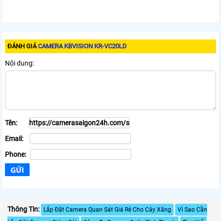
ĐÁNH GIÁ
CAMERA KBVISION KR-VC20LD
Nội dung:
Tên:
Email:
Phone:
Thông Tin:
Lắp Đặt Camera Quan Sát Giá Rẻ Cho Cây Xăng
Vì Sao Cần