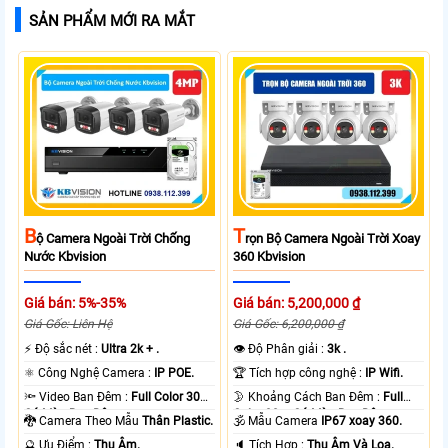
SẢN PHẨM MỚI RA MẮT
B
T
Ộ Camera Ngoài Trời Chống
Rọn Bộ Camera Ngoài Trời Xoay
Nước Kbvision
360 Kbvision
Giá bán: 5%-35%
Giá bán: 5,200,000 ₫
Giá Gốc: Liên Hệ
Giá Gốc: 6,200,000 ₫
️⚡ Độ sắc nét :
Ultra 2k + .
👁 Độ Phân giải :
3k .
⚛️ Công Nghệ Camera :
IP POE.
🏆 Tích hợp công nghệ :
IP Wifi.
🔦 Video Ban Đêm :
Full Color 30m
🌛 Khoảng Cách Ban Đêm :
Full
Có Màu Ban Ðêm.
Color 30m Có Màu Ban Ðêm.
🐉️ Camera Theo Mẫu
Thân Plastic.
🕉️ Mẫu Camera
IP67 xoay 360.
️🔮 Ưu Điểm :
Thu Âm.
️🔈 Tích Hợp :
Thu Âm Và Loa.