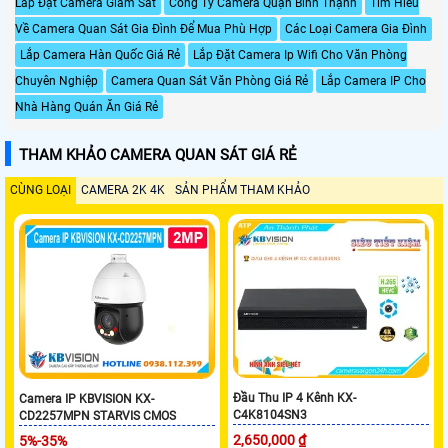
Lắp Đặt Camera Giám Sát
Công Ty Camera Quận Bình Thạnh
Tìm Hiểu
Về Camera Quan Sát Gia Đình Để Mua Phù Hợp
Các Loại Camera Gia Đình
Lắp Camera Hàn Quốc Giá Rẻ
Lắp Đặt Camera Ip Wifi Cho Văn Phòng
Chuyên Nghiệp
Camera Quan Sát Văn Phòng Giá Rẻ
Lắp Camera IP Cho
Nhà Hàng Quán Ăn Giá Rẻ
THAM KHẢO CAMERA QUAN SÁT GIÁ RẺ
CÙNG LOẠI
CAMERA 2K 4K
SẢN PHẨM THAM KHẢO
Đầu Thu IP 4 Kênh KX-
Camera IP KBVISION KX-
C4K8104SN3
CD2257MPN STARVIS CMOS
2,650,000 ₫
5%-35%