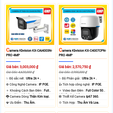
C
C
Amera Kbvision KX-CAi4003N-
Amera Kbvision KX-C4007CPN-
PRO 4MP
PRO 4MP
Giá bán: 3,003,000 ₫
Giá bán: 2,570,750 ₫
Giá Gốc: 4,620,000 ₫
Giá Gốc: 3,955,000 ₫
✨ Độ sắc nét :
Ultra 2k + .
✨ Độ Phân giải :
Ultra 2k + .
⚙ Công Nghệ Camera :
IP POE.
👍 Tích hợp công nghệ :
IP POE.
🔅 Khoảng Cách Ban Đêm :
Full
🔅 Video Ban Đêm :
Full Color 50m
Color 50m Có Màu Ban Ðêm.
Có Màu Ban Ðêm.
🐉️ Camera Dòng
Thân Kim loại.
🕸️ Thiết Kế Camera
Ip67 360.
️💎 Ưu Điểm :
Thu Âm.
️💠 Tích Hợp :
Thu Âm Và Loa.