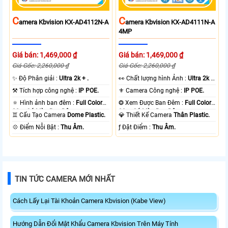
C
C
Amera Kbvision KX-AD4112N-A
Amera Kbvision KX-AD4111N-A
4MP
Giá bán: 1,469,000 ₫
Giá bán: 1,469,000 ₫
Giá Gốc: 2,260,000 ₫
Giá Gốc: 2,260,000 ₫
✨ Độ Phân giải :
Ultra 2k + .
️👀 Chất lượng hình Ảnh :
Ultra 2k +
.
⚒ Tích hợp công nghệ :
IP POE.
⚜️ Camera Công nghệ :
IP POE.
🔅 Hình ảnh ban đêm :
Full Color
❂ Xem Được Ban Đêm :
Full Color
30m Có Màu Ban Ðêm.
30m Có Màu Ban Ðêm.
♊ Cấu Tạo Camera
Dome Plastic.
💎 Thiết Kế Camera
Thân Plastic.
️💠 Điểm Nỗi Bật :
Thu Âm.
️ƒ Đặt Điểm :
Thu Âm.
TIN TỨC CAMERA MỚI NHẤT
Cách Lấy Lại Tài Khoản Camera Kbvision (Kabe View)
Hướng Dẫn Đổi Mật Khẩu Camera Kbvision Trên Máy Tính