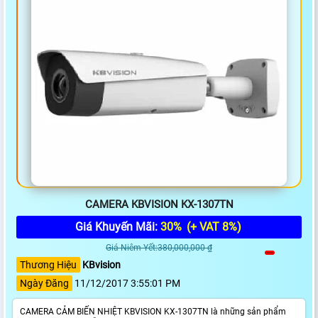
CAMERA KBVISION KX-1307TN
Giá Khuyến Mãi:
30%
(+ VAT 8%)
Giá Niêm Yết:380,000,000 ₫
Thương Hiệu
KBvision
Ngày Đăng
11/12/2017 3:55:01 PM
CAMERA CẢM BIẾN NHIỆT KBVISION KX-1307TN là những sản phẩm