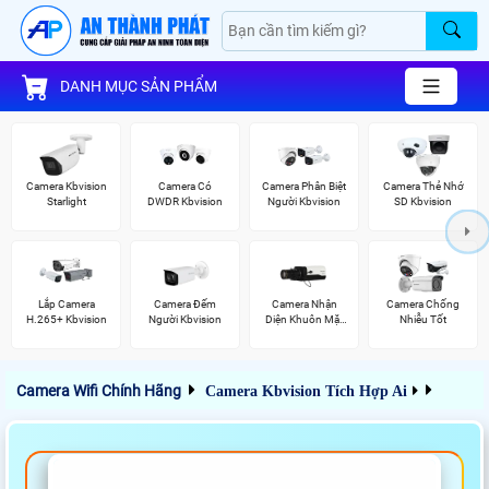
DANH MỤC SẢN PHẨM
Camera Kbvision
Camera Có
Camera Phân Biệt
Camera Thẻ Nhớ
Starlight
DWDR Kbvision
Người Kbvision
SD Kbvision
Lắp Camera
Camera Đếm
Camera Nhận
Camera Chống
H.265+ Kbvision
Người Kbvision
Diện Khuôn Mặt
Nhiễu Tốt
Kbvision
Camera Wifi Chính Hãng
Camera Kbvision Tích Hợp Ai