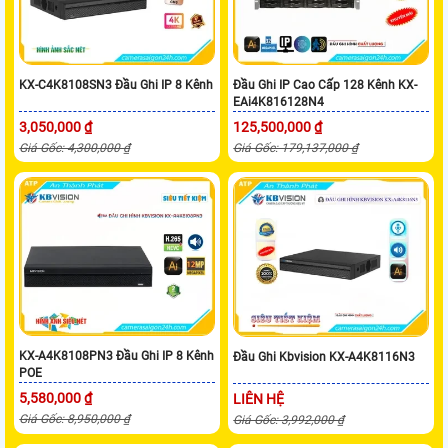
KX-C4K8108SN3 Đầu Ghi IP 8 Kênh
Đầu Ghi IP Cao Cấp 128 Kênh KX-
EAi4K816128N4
3,050,000 ₫
125,500,000 ₫
Giá Gốc: 4,300,000 ₫
Giá Gốc: 179,137,000 ₫
KX-A4K8108PN3 Đầu Ghi IP 8 Kênh
Đầu Ghi Kbvision KX-A4K8116N3
POE
5,580,000 ₫
LIÊN HỆ
Giá Gốc: 8,950,000 ₫
Giá Gốc: 3,992,000 ₫