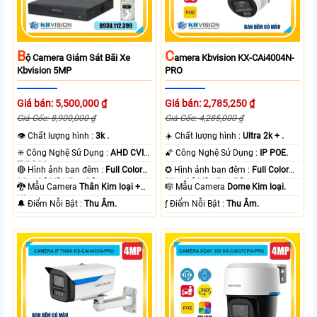
B
C
Ộ Camera Giám Sát Bãi Xe
Amera Kbvision KX-CAi4004N-
Kbvision 5MP
PRO
Giá bán: 5,500,000 ₫
Giá bán: 2,785,250 ₫
Giá Gốc: 8,900,000 ₫
Giá Gốc: 4,285,000 ₫
👁 Chất lượng hình :
3k .
☀️ Chất lượng hình :
Ultra 2k + .
✳️ Công Nghệ Sử Dụng :
AHD CVI
🌠 Công Nghệ Sử Dụng :
IP POE.
TVI BCS.
🔴 Hình ảnh ban đêm :
Full Color
✪ Hình ảnh ban đêm :
Full Color
80m Có Màu Ban Ðêm.
30m Có Màu Ban Ðêm.
🐉️ Mẫu Camera
Thân Kim loại +
🎼️ Mẫu Camera
Dome Kim loại.
Nhựa.
️🔔 Điểm Nỗi Bật :
Thu Âm.
️ƒ Điểm Nỗi Bật :
Thu Âm.