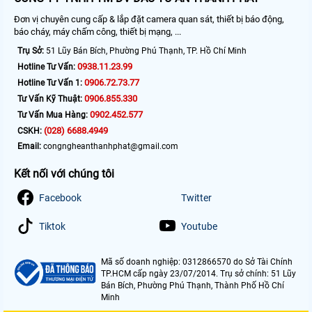
Đơn vị chuyên cung cấp & lắp đặt camera quan sát, thiết bị báo động,
báo cháy, máy chấm công, thiết bị mạng, ...
Trụ Sở:
51 Lũy Bán Bích, Phường Phú Thạnh, TP. Hồ Chí Minh
0938.11.23.99
Hotline Tư Vấn:
0906.72.73.77
Hotline Tư Vấn 1:
0906.855.330
Tư Vấn Kỹ Thuật:
0902.452.577
Tư Vấn Mua Hàng:
(028) 6688.4949
CSKH:
Email:
congngheanthanhphat@gmail.com
Kết nối với chúng tôi
Facebook
Twitter
Tiktok
Youtube
Mã số doanh nghiệp: 0312866570 do Sở Tài Chính
TP.HCM cấp ngày 23/07/2014. Trụ sở chính: 51 Lũy
Bán Bích, Phường Phú Thạnh, Thành Phố Hồ Chí
Minh