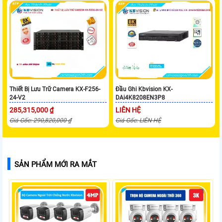
Thiết Bị Lưu Trữ Camera KX-F256-
Đầu Ghi Kbvision KX-
24-V2
DAi4K8208EN3P8
285,315,000 ₫
LIÊN HỆ
Giá Gốc: 290,820,000 ₫
Giá Gốc: LIÊN HỆ
SẢN PHẨM MỚI RA MẮT