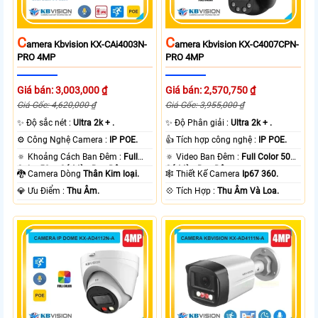
C
C
Amera Kbvision KX-CAi4003N-
Amera Kbvision KX-C4007CPN-
PRO 4MP
PRO 4MP
Giá bán: 3,003,000 ₫
Giá bán: 2,570,750 ₫
Giá Gốc: 4,620,000 ₫
Giá Gốc: 3,955,000 ₫
✨ Độ sắc nét :
Ultra 2k + .
✨ Độ Phân giải :
Ultra 2k + .
⚙ Công Nghệ Camera :
IP POE.
👍 Tích hợp công nghệ :
IP POE.
🔅 Khoảng Cách Ban Đêm :
Full
🔅 Video Ban Đêm :
Full Color 50m
Color 50m Có Màu Ban Ðêm.
Có Màu Ban Ðêm.
🐉️ Camera Dòng
Thân Kim loại.
🕸️ Thiết Kế Camera
Ip67 360.
️💎 Ưu Điểm :
Thu Âm.
️💠 Tích Hợp :
Thu Âm Và Loa.