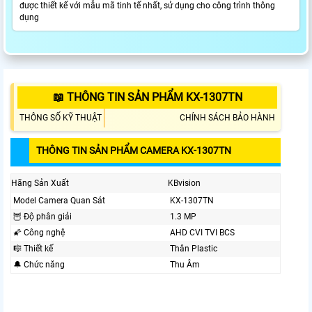
được thiết kế với mẫu mã tinh tế nhất, sử dụng cho công trình thông
dụng
📖 THÔNG TIN SẢN PHẨM KX-1307TN
THÔNG SỐ KỸ THUẬT
CHÍNH SÁCH BẢO HÀNH
THÔNG TIN SẢN PHẨM CAMERA KX-1307TN
Hãng Sản Xuất
KBvision
Model Camera Quan Sát
KX-1307TN
🦉 Độ phân giải
1.3 MP
🌠 Công nghệ
AHD CVI TVI BCS
🎼️ Thiết kế
Thân Plastic
🔔 Chức năng
Thu Âm