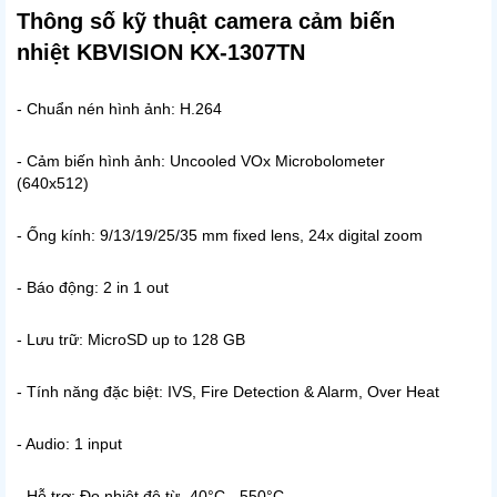
Thông số kỹ thuật camera cảm biến
nhiệt KBVISION KX-1307TN
- Chuẩn nén hình ảnh: H.264
- Cảm biến hình ảnh: Uncooled VOx Microbolometer
(640x512)
- Ống kính: 9/13/19/25/35 mm fixed lens, 24x digital zoom
- Báo động: 2 in 1 out
- Lưu trữ: MicroSD up to 128 GB
- Tính năng đặc biệt: IVS, Fire Detection & Alarm, Over Heat
- Audio: 1 input
- Hỗ trợ: Đo nhiệt độ từ -40°C - 550°C