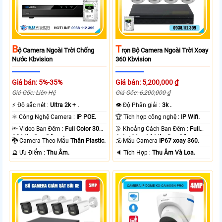
B
T
Ộ Camera Ngoài Trời Chống
Rọn Bộ Camera Ngoài Trời Xoay
Nước Kbvision
360 Kbvision
Giá bán: 5%-35%
Giá bán: 5,200,000 ₫
Giá Gốc: Liên Hệ
Giá Gốc: 6,200,000 ₫
️⚡ Độ sắc nét :
Ultra 2k + .
👁 Độ Phân giải :
3k .
⚛️ Công Nghệ Camera :
IP POE.
🏆 Tích hợp công nghệ :
IP Wifi.
🔦 Video Ban Đêm :
Full Color 30m
🌛 Khoảng Cách Ban Đêm :
Full
Có Màu Ban Ðêm.
Color 30m Có Màu Ban Ðêm.
🐉️ Camera Theo Mẫu
Thân Plastic.
🕉️ Mẫu Camera
IP67 xoay 360.
️🔮 Ưu Điểm :
Thu Âm.
️🔈 Tích Hợp :
Thu Âm Và Loa.