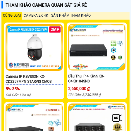
THAM KHẢO CAMERA QUAN SÁT GIÁ RẺ
CÙNG LOẠI
CAMERA 2K 4K
SẢN PHẨM THAM KHẢO
Đầu Thu IP 4 Kênh KX-
Camera IP KBVISION KX-
C4K8104SN3
CD2257MPN STARVIS CMOS
2,650,000 ₫
5%-35%
Giá Gốc: 3,730,000 ₫
Giá Gốc: Liên hệ