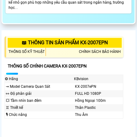
kế nhỏ gọn phù hợp những yêu cầu quan sát trong ngân hàng, trường
học. .
📖 THÔNG TIN SẢN PHẨM KX-2007EPN
THÔNG SỐ KỸ THUẬT
CHÍNH SÁCH BẢO HÀNH
THÔNG SỐ CHÍNH CAMERA KX-2007EPN
❂ Hãng
KBvision
⇝ Model Camera Quan Sát
KX-2007ePN
️👀 Độ phân giải
FULL HD 1080P
💥 Tầm nhìn ban đêm
Hồng Ngoại 100m
♊ Thiết kế
Thân Plastic
🎙 Chức năng
Thu Âm