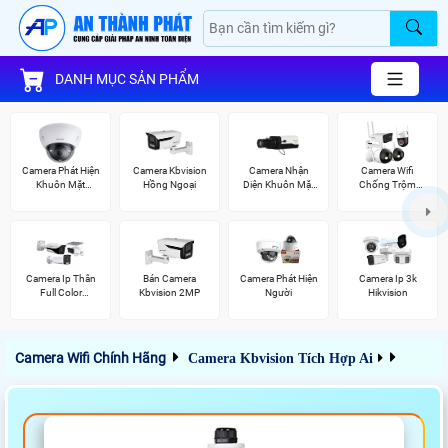
DANH MỤC SẢN PHẨM
Camera Phát Hiện
Camera Kbvision
Camera Nhận
Camera Wifi
Khuôn Mặt
Hồng Ngoại
Diện Khuôn Mặt
Chống Trộm
Kbvision
Kbvision
Kbvision
Camera Ip Thân
Bán Camera
Camera Phát Hiện
Camera Ip 3k
Full Color
Kbvision 2MP
Người
Hikvision
Kbvision
Camera Wifi Chính Hãng
Camera Kbvision Tích Hợp Ai