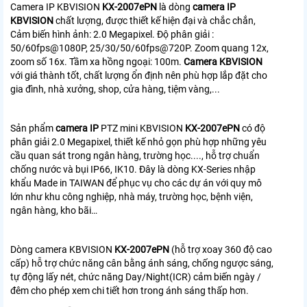
Camera IP KBVISION
KX-2007ePN
là dòng
camera IP
KBVISION
chất lượng, được thiết kế hiện đại và chắc chắn,
Cảm biến hình ảnh: 2.0 Megapixel. Độ phân giải :
50/60fps@1080P, 25/30/50/60fps@720P. Zoom quang 12x,
zoom số 16x. Tầm xa hồng ngoại: 100m.
Camera KBVISION
với giá thành tốt, chất lượng ổn định nên phù hợp lắp đặt cho
gia đình, nhà xưởng, shop, cửa hàng, tiệm vàng,...
Sản phẩm
camera IP
PTZ mini KBVISION
KX-2007ePN
có độ
phân giải 2.0 Megapixel, thiết kế nhỏ gọn phù hợp những yêu
cầu quan sát trong ngân hàng, trường học...., hỗ trợ chuẩn
chống nước và bụi IP66, IK10. Đây là dòng KX-Series nhập
khẩu Made in TAIWAN để phục vụ cho các dự án với quy mô
lớn như khu công nghiệp, nhà máy, trường học, bệnh viện,
ngân hàng, kho bãi…
Dòng camera KBVISION
KX-2007ePN
(hỗ trợ xoay 360 độ cao
cấp) hỗ trợ chức năng cân bằng ánh sáng, chống ngược sáng,
tự động lấy nét, chức năng Day/Night(ICR) cảm biến ngày /
đêm cho phép xem chi tiết hơn trong ánh sáng thấp hơn.