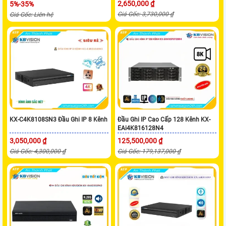
2,650,000 ₫
5%-35%
Giá Gốc: 3,730,000 ₫
Giá Gốc: Liên hệ
KX-C4K8108SN3 Đầu Ghi IP 8 Kênh
Đầu Ghi IP Cao Cấp 128 Kênh KX-
EAi4K816128N4
3,050,000 ₫
125,500,000 ₫
Giá Gốc: 4,300,000 ₫
Giá Gốc: 179,137,000 ₫