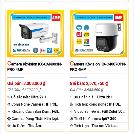
C
C
Amera Kbvision KX-CAi4003N-
Amera Kbvision KX-C4007CPN-
PRO 4MP
PRO 4MP
Giá bán: 3,003,000 ₫
Giá bán: 2,570,750 ₫
Giá Gốc: 4,620,000 ₫
Giá Gốc: 3,955,000 ₫
✨ Độ sắc nét :
Ultra 2k + .
✨ Độ Phân giải :
Ultra 2k + .
⚙ Công Nghệ Camera :
IP POE.
👍 Tích hợp công nghệ :
IP POE.
🔅 Khoảng Cách Ban Đêm :
Full
🔅 Video Ban Đêm :
Full Color 50m
Color 50m Có Màu Ban Ðêm.
Có Màu Ban Ðêm.
🐉️ Camera Dòng
Thân Kim loại.
🕸️ Thiết Kế Camera
Ip67 360.
️💎 Ưu Điểm :
Thu Âm.
️💠 Tích Hợp :
Thu Âm Và Loa.