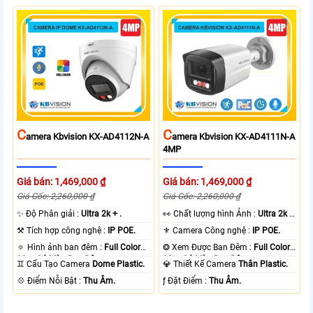
C
C
Amera Kbvision KX-AD4112N-A
Amera Kbvision KX-AD4111N-A
4MP
Giá bán: 1,469,000 ₫
Giá bán: 1,469,000 ₫
Giá Gốc: 2,260,000 ₫
Giá Gốc: 2,260,000 ₫
✨ Độ Phân giải :
Ultra 2k + .
️👀 Chất lượng hình Ảnh :
Ultra 2k +
.
⚒ Tích hợp công nghệ :
IP POE.
⚜️ Camera Công nghệ :
IP POE.
🔅 Hình ảnh ban đêm :
Full Color
❂ Xem Được Ban Đêm :
Full Color
30m Có Màu Ban Ðêm.
30m Có Màu Ban Ðêm.
♊ Cấu Tạo Camera
Dome Plastic.
💎 Thiết Kế Camera
Thân Plastic.
️💠 Điểm Nỗi Bật :
Thu Âm.
️ƒ Đặt Điểm :
Thu Âm.