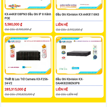
KX-A4K8108PN3 Đầu Ghi IP 8 Kênh
Đầu Ghi Kbvision KX-A4K8116N3
POE
5,580,000 ₫
LIÊN HỆ
Giá Gốc: 8,950,000 ₫
Giá Gốc: 3,992,000 ₫
Thiết Bị Lưu Trữ Camera KX-F256-
Đầu Ghi Kbvision KX-
24-V2
DAi4K8208EN3P8
285,315,000 ₫
LIÊN HỆ
Giá Gốc: 290,820,000 ₫
Giá Gốc: LIÊN HỆ