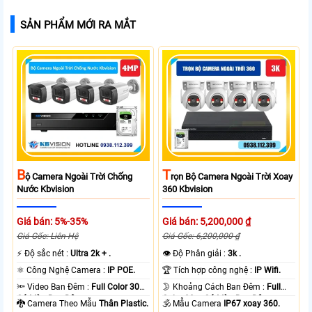
SẢN PHẨM MỚI RA MẮT
B
T
Ộ Camera Ngoài Trời Chống
Rọn Bộ Camera Ngoài Trời Xoay
Nước Kbvision
360 Kbvision
Giá bán: 5%-35%
Giá bán: 5,200,000 ₫
Giá Gốc: Liên Hệ
Giá Gốc: 6,200,000 ₫
️⚡ Độ sắc nét :
Ultra 2k + .
👁 Độ Phân giải :
3k .
⚛️ Công Nghệ Camera :
IP POE.
🏆 Tích hợp công nghệ :
IP Wifi.
🔦 Video Ban Đêm :
Full Color 30m
🌛 Khoảng Cách Ban Đêm :
Full
Có Màu Ban Ðêm.
Color 30m Có Màu Ban Ðêm.
🐉️ Camera Theo Mẫu
Thân Plastic.
🕉️ Mẫu Camera
IP67 xoay 360.