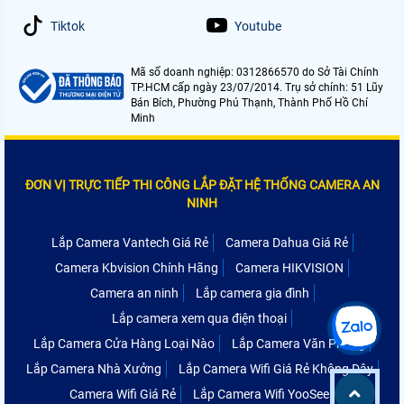
Tiktok
Youtube
Mã số doanh nghiệp: 0312866570 do Sở Tài Chính
TP.HCM cấp ngày 23/07/2014. Trụ sở chính: 51 Lũy
Bán Bích, Phường Phú Thạnh, Thành Phố Hồ Chí
Minh
ĐƠN VỊ TRỰC TIẾP THI CÔNG LẮP ĐẶT HỆ THỐNG CAMERA AN
NINH
Lắp Camera Vantech Giá Rẻ
Camera Dahua Giá Rẻ
Camera Kbvision Chính Hãng
Camera HIKVISION
Camera an ninh
Lắp camera gia đình
Lắp camera xem qua điện thoại
Lắp Camera Cửa Hàng Loại Nào
Lắp Camera Văn Phòng
Lắp Camera Nhà Xưởng
Lắp Camera Wifi Giá Rẻ Không Dây
Camera Wifi Giá Rẻ
Lắp Camera Wifi YooSee