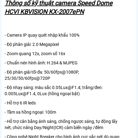
Thông số kỹ thuật camera Speed Dome
HCVI KBVISION KX-2007ePN
- Camera IP quay quét nhập khẩu 100%
- Độ phân giải: 2.0 Megapixel
- Zoom quang 12x, zoom số 16x
- Chuẩn nén hình ảnh: H.264 & MJPEG
- Độ phân giải tối đa: 50/60fps@1080P,
25/30/50/60fps@720P
- Độ nhạy sáng: màu sắc 0.05Lux@F1.4; trắng/đen:
0.005Lux@F1.4, 0Lux (hồng ngoại bật)
- Hỗ trợ 6 IR leds
- Tầm xa hồng ngoại: 100m
- Hỗ trợ cân bằng ánh sáng, chống ngược sáng, tự động lấy
nét, chức năng Day/Night(ICR) cảm biến ngày /đêm
- Công nghệ Night Breaker cho hình ảnh cực sắc nét dù quan