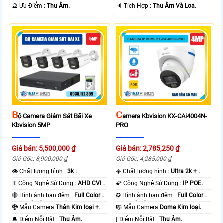
️🔮 Ưu Điểm :
Thu Âm.
️🔈 Tích Hợp :
Thu Âm Và Loa.
B
C
Ộ Camera Giám Sát Bãi Xe
Amera Kbvision KX-CAi4004N-
Kbvision 5MP
PRO
Giá bán: 5,500,000 ₫
Giá bán: 2,785,250 ₫
Giá Gốc: 8,900,000 ₫
Giá Gốc: 4,285,000 ₫
👁 Chất lượng hình :
3k .
☀️ Chất lượng hình :
Ultra 2k + .
✳️ Công Nghệ Sử Dụng :
AHD CVI
🌠 Công Nghệ Sử Dụng :
IP POE.
TVI BCS.
🔴 Hình ảnh ban đêm :
Full Color
✪ Hình ảnh ban đêm :
Full Color
80m Có Màu Ban Ðêm.
30m Có Màu Ban Ðêm.
🐉️ Mẫu Camera
Thân Kim loại +
🎼️ Mẫu Camera
Dome Kim loại.
Nhựa.
️🔔 Điểm Nỗi Bật :
Thu Âm.
️ƒ Điểm Nỗi Bật :
Thu Âm.