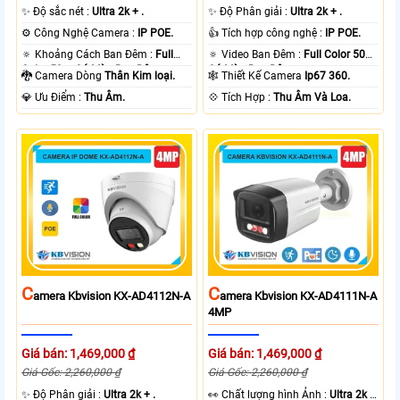
✨ Độ sắc nét :
Ultra 2k + .
✨ Độ Phân giải :
Ultra 2k + .
⚙ Công Nghệ Camera :
IP POE.
👍 Tích hợp công nghệ :
IP POE.
🔅 Khoảng Cách Ban Đêm :
Full
🔅 Video Ban Đêm :
Full Color 50m
Color 50m Có Màu Ban Ðêm.
Có Màu Ban Ðêm.
🐉️ Camera Dòng
Thân Kim loại.
🕸️ Thiết Kế Camera
Ip67 360.
️💎 Ưu Điểm :
Thu Âm.
️💠 Tích Hợp :
Thu Âm Và Loa.
C
C
Amera Kbvision KX-AD4112N-A
Amera Kbvision KX-AD4111N-A
4MP
Giá bán: 1,469,000 ₫
Giá bán: 1,469,000 ₫
Giá Gốc: 2,260,000 ₫
Giá Gốc: 2,260,000 ₫
✨ Độ Phân giải :
Ultra 2k + .
️👀 Chất lượng hình Ảnh :
Ultra 2k +