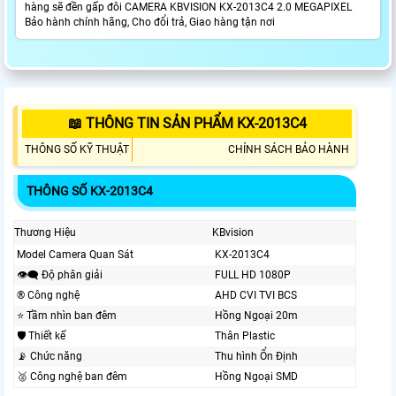
hàng sẽ đền gấp đôi CAMERA KBVISION KX-2013C4 2.0 MEGAPIXEL
Bảo hành chính hãng, Cho đổi trả, Giao hàng tận nơi
📖 THÔNG TIN SẢN PHẨM KX-2013C4
THÔNG SỐ KỸ THUẬT
CHÍNH SÁCH BẢO HÀNH
THÔNG SỐ KX-2013C4
Thương Hiệu
KBvision
Model Camera Quan Sát
KX-2013C4
👁️‍🗨 Độ phân giải
FULL HD 1080P
®️ Công nghệ
AHD CVI TVI BCS
⭐ Tầm nhìn ban đêm
Hồng Ngoại 20m
🛡 Thiết kế
Thân Plastic
📡 Chức năng
Thu hình Ổn Định
🥈️ Công nghệ ban đêm
Hồng Ngoại SMD