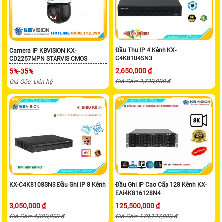
Đầu Thu IP 4 Kênh KX-
Camera IP KBVISION KX-
C4K8104SN3
CD2257MPN STARVIS CMOS
2,650,000 ₫
5%-35%
Giá Gốc: 3,730,000 ₫
Giá Gốc: Liên hệ
KX-C4K8108SN3 Đầu Ghi IP 8 Kênh
Đầu Ghi IP Cao Cấp 128 Kênh KX-
EAi4K816128N4
3,050,000 ₫
125,500,000 ₫
Giá Gốc: 4,300,000 ₫
Giá Gốc: 179,137,000 ₫