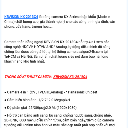
KBVISION KX-2013C4
là dòng camera KX-Series nhập khẩu (Made In
China) chất lượng cao, giá thành hợp lý cho các công trình gia đình, văn
phòng, cửa hàng, trường học…..
Camera thân hồng ngoại KBVISION KX-2013C4 hỗ trợ 4in1 xem các
công nghệ HDCVI/ HDTVI/ AHD/ Analog, tự động điều chỉnh độ sáng
chống lóa, được bán giá tốt tại hệ thống camerasaigon24h.com tại
TpHCM và Hà Nội. Sản phẩm chất lượng siêu nét đảm bảo hài lòng
khách hàng khó tính nhất.
THÔNG SỐ KĨ THUẬT CAMERA
KBVISION KX-2013C4
● Camera 4 in 1 (CVI, TVI,AHD,Analog) - * Panasonic Chipset
● Cảm biến hình ảnh: 1/2.7" 2.0 Megapixel
● Độ phân giải :25/30fps@2.0 Mp(1920x1080)
● Hỗ trợ cân bằng ánh sáng, bù sáng, chống ngược sáng, chống nhiễu
2D- DNR, OSD menu điều chỉnh từ xa, cảm biến ngày/đêm giúp camera
tự động điều chỉnh hình ảnh và màu sắc đẹp nhất phù hợp nhất với mọi