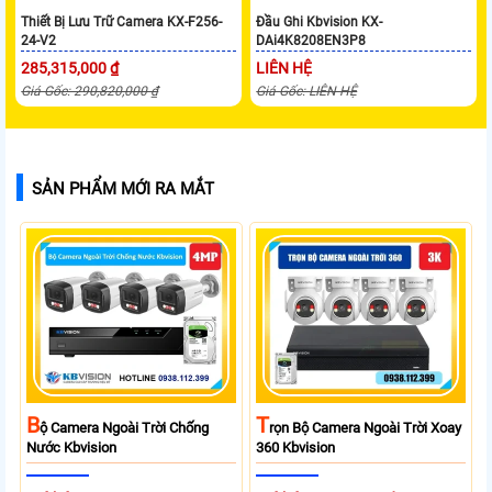
Thiết Bị Lưu Trữ Camera KX-F256-
Đầu Ghi Kbvision KX-
24-V2
DAi4K8208EN3P8
285,315,000 ₫
LIÊN HỆ
Giá Gốc: 290,820,000 ₫
Giá Gốc: LIÊN HỆ
SẢN PHẨM MỚI RA MẮT
B
T
Ộ Camera Ngoài Trời Chống
Rọn Bộ Camera Ngoài Trời Xoay
Nước Kbvision
360 Kbvision