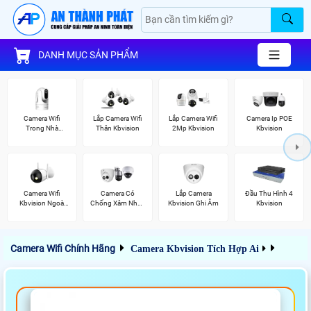
DANH MỤC SẢN PHẨM
Camera Wifi
Lắp Camera Wifi
Lắp Camera Wifi
Camera Ip POE
Trong Nhà
Thân Kbvision
2Mp Kbvision
Kbvision
Kbvision
Camera Wifi
Camera Có
Lắp Camera
Đầu Thu Hình 4
Kbvision Ngoài
Chống Xâm Nhập
Kbvision Ghi Âm
Kbvision
Trời
Kbvision
Camera Wifi Chính Hãng
Camera Kbvision Tích Hợp Ai