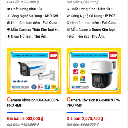
Giá Gốc: 8,900,000 ₫
Giá Gốc: 4,285,000 ₫
👁 Chất lượng hình :
3k .
☀️ Chất lượng hình :
Ultra 2k + .
✳️ Công Nghệ Sử Dụng :
AHD CVI
🌠 Công Nghệ Sử Dụng :
IP POE.
TVI BCS.
🔴 Hình ảnh ban đêm :
Full Color
✪ Hình ảnh ban đêm :
Full Color
80m Có Màu Ban Ðêm.
30m Có Màu Ban Ðêm.
🐉️ Mẫu Camera
Thân Kim loại +
🎼️ Mẫu Camera
Dome Kim loại.
Nhựa.
️🔔 Điểm Nỗi Bật :
Thu Âm.
️ƒ Điểm Nỗi Bật :
Thu Âm.
C
C
Amera Kbvision KX-CAi4003N-
Amera Kbvision KX-C4007CPN-
PRO 4MP
PRO 4MP
Giá bán: 3,003,000 ₫
Giá bán: 2,570,750 ₫
Giá Gốc: 4,620,000 ₫
Giá Gốc: 3,955,000 ₫