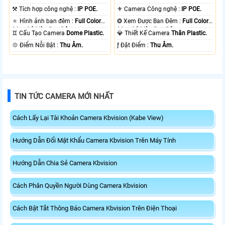
.
⚒ Tích hợp công nghệ :
IP POE.
⚜️ Camera Công nghệ :
IP POE.
🔅 Hình ảnh ban đêm :
Full Color
❂ Xem Được Ban Đêm :
Full Color
30m Có Màu Ban Ðêm.
30m Có Màu Ban Ðêm.
♊ Cấu Tạo Camera
Dome Plastic.
💎 Thiết Kế Camera
Thân Plastic.
️💠 Điểm Nỗi Bật :
Thu Âm.
️ƒ Đặt Điểm :
Thu Âm.
TIN TỨC CAMERA MỚI NHẤT
Cách Lấy Lại Tài Khoản Camera Kbvision (Kabe View)
Hướng Dẫn Đổi Mật Khẩu Camera Kbvision Trên Máy Tính
Hướng Dẫn Chia Sẻ Camera Kbvision
Cách Phân Quyền Người Dùng Camera Kbvision
Cách Bật Tắt Thông Báo Camera Kbvision Trên Điện Thoại