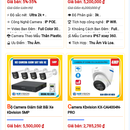
Giá bán: 5%-35%
Giá bán: 5,200,000 ₫
Giá Gốc: Liên Hệ
Giá Gốc: 6,200,000 ₫
️⚡ Độ sắc nét :
Ultra 2k + .
👁 Độ Phân giải :
3k .
⚛️ Công Nghệ Camera :
IP POE.
🏆 Tích hợp công nghệ :
IP Wifi.
🔦 Video Ban Đêm :
Full Color 30m
🌛 Khoảng Cách Ban Đêm :
Full
Có Màu Ban Ðêm.
Color 30m Có Màu Ban Ðêm.
🐉️ Camera Theo Mẫu
Thân Plastic.
🕉️ Mẫu Camera
IP67 xoay 360.
️🔮 Ưu Điểm :
Thu Âm.
️🔈 Tích Hợp :
Thu Âm Và Loa.
B
C
Ộ Camera Giám Sát Bãi Xe
Amera Kbvision KX-CAi4004N-
Kbvision 5MP
PRO
Giá bán: 5,500,000 ₫
Giá bán: 2,785,250 ₫