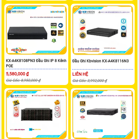
KX-A4K8108PN3 Đầu Ghi IP 8 Kênh
Đầu Ghi Kbvision KX-A4K8116N3
POE
5,580,000 ₫
LIÊN HỆ
Giá Gốc: 8,950,000 ₫
Giá Gốc: 3,992,000 ₫