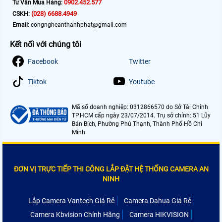
0902.452.577
Tư Vấn Mua Hàng:
(028) 6688.4949
CSKH:
Email:
congngheanthanhphat@gmail.com
Kết nối với chúng tôi
Facebook
Twitter
Tiktok
Youtube
Mã số doanh nghiệp: 0312866570 do Sở Tài Chính
TP.HCM cấp ngày 23/07/2014. Trụ sở chính: 51 Lũy
Bán Bích, Phường Phú Thạnh, Thành Phố Hồ Chí
Minh
ĐƠN VỊ TRỰC TIẾP THI CÔNG LẮP ĐẶT HỆ THỐNG CAMERA AN
NINH
Lắp Camera Vantech Giá Rẻ
Camera Dahua Giá Rẻ
Camera Kbvision Chính Hãng
Camera HIKVISION