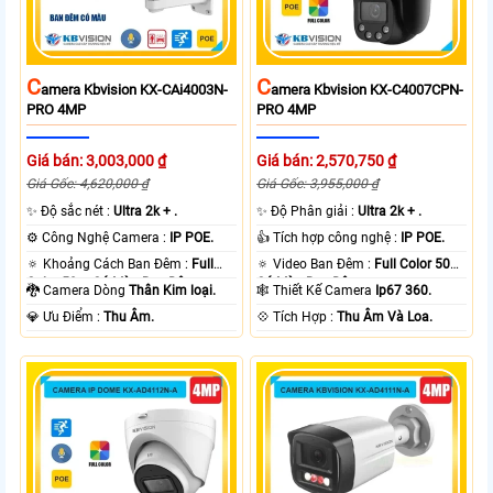
C
C
Amera Kbvision KX-CAi4003N-
Amera Kbvision KX-C4007CPN-
PRO 4MP
PRO 4MP
Giá bán: 3,003,000 ₫
Giá bán: 2,570,750 ₫
Giá Gốc: 4,620,000 ₫
Giá Gốc: 3,955,000 ₫
✨ Độ sắc nét :
Ultra 2k + .
✨ Độ Phân giải :
Ultra 2k + .
⚙ Công Nghệ Camera :
IP POE.
👍 Tích hợp công nghệ :
IP POE.
🔅 Khoảng Cách Ban Đêm :
Full
🔅 Video Ban Đêm :
Full Color 50m
Color 50m Có Màu Ban Ðêm.
Có Màu Ban Ðêm.
🐉️ Camera Dòng
Thân Kim loại.
🕸️ Thiết Kế Camera
Ip67 360.
️💎 Ưu Điểm :
Thu Âm.
️💠 Tích Hợp :
Thu Âm Và Loa.