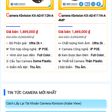
C
C
Amera Kbvision KX-AD4112N-A
Amera Kbvision KX-AD4111N-A
4MP
Giá bán: 1,469,000 ₫
Giá bán: 1,469,000 ₫
Giá Gốc: 2,260,000 ₫
Giá Gốc: 2,260,000 ₫
✨ Độ Phân giải :
Ultra 2k + .
️👀 Chất lượng hình Ảnh :
Ultra 2k +
.
⚒ Tích hợp công nghệ :
IP POE.
⚜️ Camera Công nghệ :
IP POE.
🔅 Hình ảnh ban đêm :
Full Color
❂ Xem Được Ban Đêm :
Full Color
30m Có Màu Ban Ðêm.
30m Có Màu Ban Ðêm.
♊ Cấu Tạo Camera
Dome Plastic.
💎 Thiết Kế Camera
Thân Plastic.
️💠 Điểm Nỗi Bật :
Thu Âm.
️ƒ Đặt Điểm :
Thu Âm.
TIN TỨC CAMERA MỚI NHẤT
Cách Lấy Lại Tài Khoản Camera Kbvision (Kabe View)