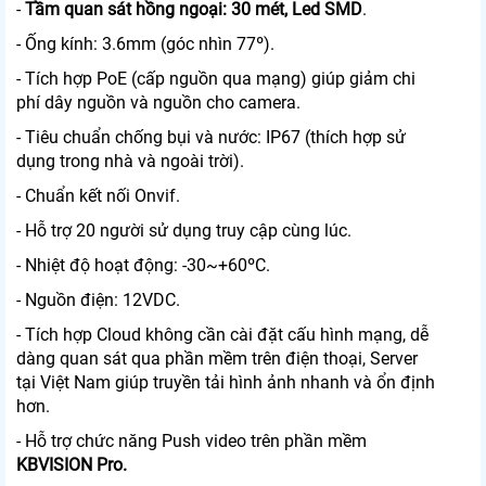
-
Tầm quan sát hồng ngoại: 30 mét, Led SMD
.
- Ống kính: 3.6mm (góc nhìn 77º).
- Tích hợp PoE (cấp nguồn qua mạng) giúp giảm chi
phí dây nguồn và nguồn cho camera.
- Tiêu chuẩn chống bụi và nước: IP67 (thích hợp sử
dụng trong nhà và ngoài trời).
- Chuẩn kết nối Onvif.
- Hỗ trợ 20 người sử dụng truy cập cùng lúc.
- Nhiệt độ hoạt động: -30~+60ºC.
- Nguồn điện: 12VDC.
- Tích hợp Cloud không cần cài đặt cấu hình mạng, dễ
dàng quan sát qua phần mềm trên điện thoại, Server
tại Việt Nam giúp truyền tải hình ảnh nhanh và ổn định
hơn.
- Hỗ trợ chức năng Push video trên phần mềm
KBVISION Pro.