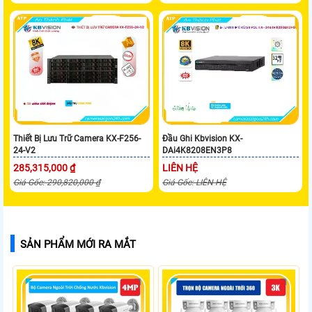
Thiết Bị Lưu Trữ Camera KX-F256-
Đầu Ghi Kbvision KX-
24-V2
DAi4K8208EN3P8
285,315,000 ₫
LIÊN HỆ
Giá Gốc: 290,820,000 ₫
Giá Gốc: LIÊN HỆ
SẢN PHẨM MỚI RA MẮT