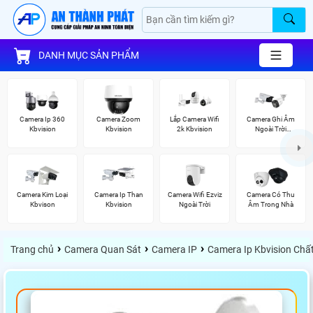
DANH MỤC SẢN PHẨM
Camera Ip 360
Camera Zoom
Lắp Camera Wifi
Camera Ghi Âm
Kbvision
Kbvision
2k Kbvision
Ngoài Trời
Kbvision
Camera Kim Loại
Camera Ip Than
Camera Wifi Ezviz
Camera Có Thu
Kbvison
Kbvision
Ngoài Trời
Âm Trong Nhà
›
›
›
Trang chủ
Camera Quan Sát
Camera IP
Camera Ip Kbvision Chấ