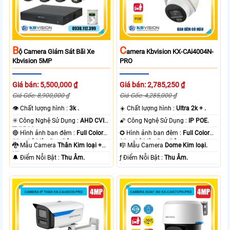
B
C
Ộ Camera Giám Sát Bãi Xe
Amera Kbvision KX-CAi4004N-
Kbvision 5MP
PRO
Giá bán: 5,500,000 ₫
Giá bán: 2,785,250 ₫
Giá Gốc: 8,900,000 ₫
Giá Gốc: 4,285,000 ₫
👁 Chất lượng hình :
3k .
☀️ Chất lượng hình :
Ultra 2k + .
✳️ Công Nghệ Sử Dụng :
AHD CVI
🌠 Công Nghệ Sử Dụng :
IP POE.
TVI BCS.
🔴 Hình ảnh ban đêm :
Full Color
✪ Hình ảnh ban đêm :
Full Color
80m Có Màu Ban Ðêm.
30m Có Màu Ban Ðêm.
🐉️ Mẫu Camera
Thân Kim loại +
🎼️ Mẫu Camera
Dome Kim loại.
Nhựa.
️🔔 Điểm Nỗi Bật :
Thu Âm.
️ƒ Điểm Nỗi Bật :
Thu Âm.