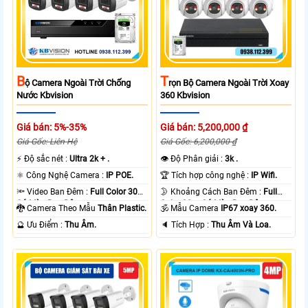
B
T
Ộ Camera Ngoài Trời Chống
Rọn Bộ Camera Ngoài Trời Xoay
Nước Kbvision
360 Kbvision
Giá bán: 5%-35%
Giá bán: 5,200,000 ₫
Giá Gốc: Liên Hệ
Giá Gốc: 6,200,000 ₫
️⚡ Độ sắc nét :
Ultra 2k + .
👁 Độ Phân giải :
3k .
⚛️ Công Nghệ Camera :
IP POE.
🏆 Tích hợp công nghệ :
IP Wifi.
🔦 Video Ban Đêm :
Full Color 30m
🌛 Khoảng Cách Ban Đêm :
Full
Có Màu Ban Ðêm.
Color 30m Có Màu Ban Ðêm.
🐉️ Camera Theo Mẫu
Thân Plastic.
🕉️ Mẫu Camera
IP67 xoay 360.
️🔮 Ưu Điểm :
Thu Âm.
️🔈 Tích Hợp :
Thu Âm Và Loa.