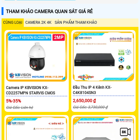
THAM KHẢO CAMERA QUAN SÁT GIÁ RẺ
CÙNG LOẠI
CAMERA 2K 4K
SẢN PHẨM THAM KHẢO
Đầu Thu IP 4 Kênh KX-
Camera IP KBVISION KX-
C4K8104SN3
CD2257MPN STARVIS CMOS
2,650,000 ₫
5%-35%
Giá Gốc: 3,730,000 ₫
Giá Gốc: Liên hệ