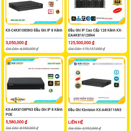
KX-C4K8108SN3 Đầu Ghi IP 8 Kênh
Đầu Ghi IP Cao Cấp 128 Kênh KX-
EAi4K816128N4
3,050,000 ₫
125,500,000 ₫
Giá Gốc: 4,300,000 ₫
Giá Gốc: 179,137,000 ₫
KX-A4K8108PN3 Đầu Ghi IP 8 Kênh
Đầu Ghi Kbvision KX-A4K8116N3
POE
5,580,000 ₫
LIÊN HỆ
Giá Gốc: 8,950,000 ₫
Giá Gốc: 3,992,000 ₫