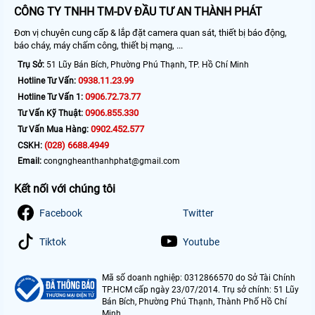
CÔNG TY TNHH TM-DV ĐẦU TƯ AN THÀNH PHÁT
Đơn vị chuyên cung cấp & lắp đặt camera quan sát, thiết bị báo động,
báo cháy, máy chấm công, thiết bị mạng, ...
Trụ Sở:
51 Lũy Bán Bích, Phường Phú Thạnh, TP. Hồ Chí Minh
0938.11.23.99
Hotline Tư Vấn:
0906.72.73.77
Hotline Tư Vấn 1:
0906.855.330
Tư Vấn Kỹ Thuật:
0902.452.577
Tư Vấn Mua Hàng:
(028) 6688.4949
CSKH:
Email:
congngheanthanhphat@gmail.com
Kết nối với chúng tôi
Facebook
Twitter
Tiktok
Youtube
Mã số doanh nghiệp: 0312866570 do Sở Tài Chính
TP.HCM cấp ngày 23/07/2014. Trụ sở chính: 51 Lũy
Bán Bích, Phường Phú Thạnh, Thành Phố Hồ Chí
Minh