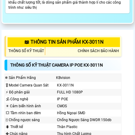
khẩu chất lượng tốt, là dòng sản phẩm giá thành hợp lí cho các công
trình như: siêu thị
📖 THÔNG TIN SẢN PHẨM KX-3011N
THÔNG SỐ KỸ THUẬT
CHÍNH SÁCH BẢO HÀNH
THÔNG SỐ KỸ THUẬT CAMERA IP POE KX-3011N
❄ Sản Phẩm Hãng
KBvision
🎖️ Model Camera Quan Sát
KX-3011N
️⚡ Độ phân giải
FULL HD 1080P
🕉️ Công nghệ
IP POE
✴️ Cảm biến hình ảnh
CMOS
💥 Tầm nhìn ban đêm
Hồng Ngoại SMD
🀄 Chống ngược sáng
Chống Ngược Sáng DWDR 150db
🐜 Thiết kế
Thân Plastic
✤ Chức năng
Thu hình Chất Lượng