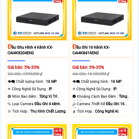
Đ
Đ
Ầu Ghu Hình 4 Kênh KX-
Ầu Ghi 16 Kênh KX-
CAi4K8204EN2
CAi4K8416EN2
Giá bán: 5%-35%
Giá bán: 5%-35%
Giá Gốc: 7,590,000 ₫
Giá Gốc: 15,100,000 ₫
👁️‍🗨 Chất lượng hình :
16 MP.
👁️‍🗨 Chất lượng hình :
16 MP.
⚜️ Công Nghệ Sử Dụng :
IP.
✳️ Công Nghệ Sử Dụng :
IP.
🔴 Nhìn Ban Đêm :
Từng Vị Trí
🌚 Khoảng Cách Ban Đêm :
Từng
Camera .
Vị Trí Camera .
🔩 Loại Camera
Đầu Ghi 4 kênh.
🤹 Camera Thiết Kế
Đầu Ghi 16
kênh.
️💠 Tích Hợp :
Thu hình Chất Lượng.
️📡 Tích Hợp :
Công Nghệ AI.