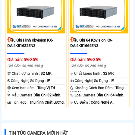
Đ
Đ
Ầu Ghi Hình Kbvision KX-
Ầu Ghi 64 Kbvision KX-
DAi4K81632EN3
DAi4K81664EN3
Giá bán: 5%-35%
Giá bán: 5%-35%
Giá Gốc: 56,900,000 ₫
Giá Gốc: 69,280,000 ₫
💯 Chất lượng hình :
32 MP.
✨ Chất lượng hình :
32 MP.
®️ Công Nghệ Sử Dụng :
IP.
👍 Công Nghệ Sử Dụng :
IP.
🔴 Xem ban đêm :
Từng Vị Trí
🌜 Khoảng Cách Ban Đêm :
Từng
Camera .
Vị Trí Camera .
⚒ Mẫu Camera
Đầu Ghi 32 kênh.
🔩 Loại Camera
Đầu Ghi 64 kênh.
️🛃 Tích Hợp :
Thu hình Chất Lượng.
️✨ Ưu Điểm :
Công Nghệ AI.
TIN TỨC CAMERA MỚI NHẤT