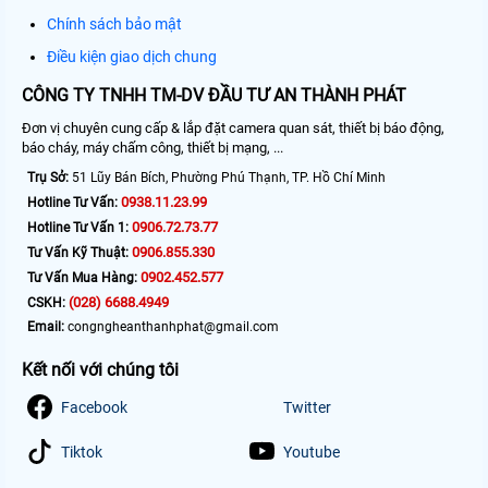
Chính sách bảo mật
Điều kiện giao dịch chung
CÔNG TY TNHH TM-DV ĐẦU TƯ AN THÀNH PHÁT
Đơn vị chuyên cung cấp & lắp đặt camera quan sát, thiết bị báo động,
báo cháy, máy chấm công, thiết bị mạng, ...
Trụ Sở:
51 Lũy Bán Bích, Phường Phú Thạnh, TP. Hồ Chí Minh
0938.11.23.99
Hotline Tư Vấn:
0906.72.73.77
Hotline Tư Vấn 1:
0906.855.330
Tư Vấn Kỹ Thuật:
0902.452.577
Tư Vấn Mua Hàng:
(028) 6688.4949
CSKH:
Email:
congngheanthanhphat@gmail.com
Kết nối với chúng tôi
Facebook
Twitter
Tiktok
Youtube