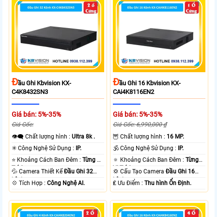
Đ
Đ
Ầu Ghi Kbvision KX-
Ầu Ghi 16 Kbvision KX-
C4K8432SN3
CAi4K8116EN2
Giá bán: 5%-35%
Giá bán: 5%-35%
Giá Gốc:
Giá Gốc: 6,990,000 ₫
👁️‍🗨 Chất lượng hình :
Ultra 8k .
🦉 Chất lượng hình :
16 MP.
✳️ Công Nghệ Sử Dụng :
IP.
🕉️ Công Nghệ Sử Dụng :
IP.
⭐ Khoảng Cách Ban Đêm :
Từng Vị
🔅 Khoảng Cách Ban Đêm :
Từng
Trí Camera .
Vị Trí Camera .
💦 Camera Thiết Kế
Đầu Ghi 32
💢 Cấu Tạo Camera
Đầu Ghi 16
kênh.
kênh.
️💠 Tích Hợp :
Công Nghệ AI.
️₤ Ưu Điểm :
Thu hình Ổn Định.