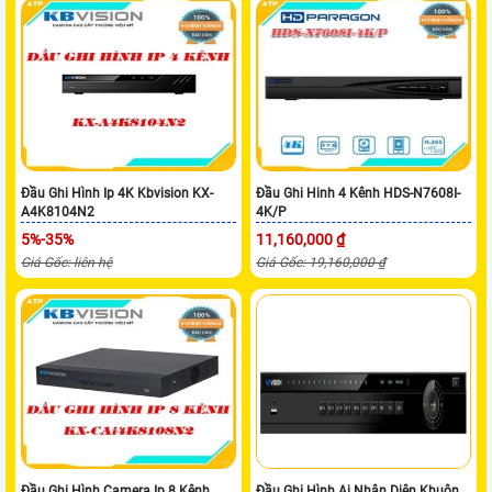
Đầu Ghi Hình Ip 4K Kbvision KX-
Đầu Ghi Hinh 4 Kênh HDS-N7608I-
A4K8104N2
4K/P
5%-35%
11,160,000 ₫
Giá Gốc: liên hệ
Giá Gốc: 19,160,000 ₫
Đầu Ghi Hình Camera Ip 8 Kênh
Đầu Ghi Hình Ai Nhận Diện Khuôn