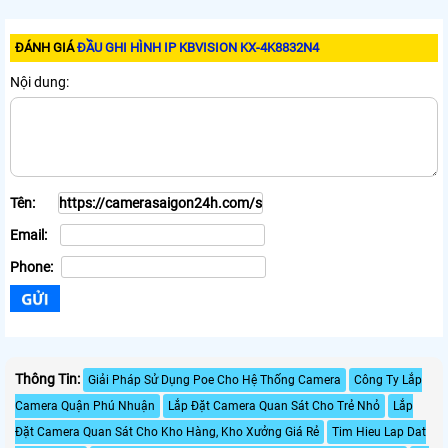
ĐÁNH GIÁ
ĐẦU GHI HÌNH IP KBVISION KX-4K8832N4
Nội dung:
Tên:
Email:
Phone:
Thông Tin:
Giải Pháp Sử Dụng Poe Cho Hệ Thống Camera
Công Ty Lắp
Camera Quận Phú Nhuận
Lắp Đặt Camera Quan Sát Cho Trẻ Nhỏ
Lắp
Đặt Camera Quan Sát Cho Kho Hàng, Kho Xưởng Giá Rẻ
Tim Hieu Lap Dat