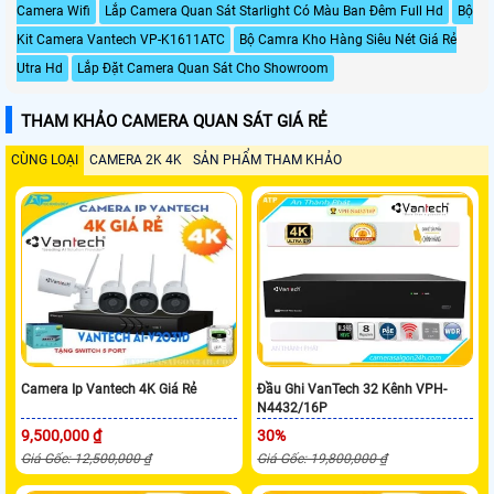
Camera Wifi
Lắp Camera Quan Sát Starlight Có Màu Ban Đêm Full Hd
Bộ
Kit Camera Vantech VP-K1611ATC
Bộ Camra Kho Hàng Siêu Nét Giá Rẻ
Utra Hd
Lắp Đặt Camera Quan Sát Cho Showroom
THAM KHẢO CAMERA QUAN SÁT GIÁ RẺ
CÙNG LOẠI
CAMERA 2K 4K
SẢN PHẨM THAM KHẢO
Camera Ip Vantech 4K Giá Rẻ
Đầu Ghi VanTech 32 Kênh VPH-
N4432/16P
9,500,000 ₫
30%
Giá Gốc: 12,500,000 ₫
Giá Gốc: 19,800,000 ₫