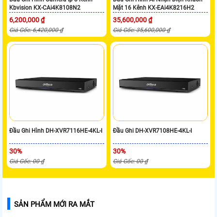
Kbvision KX-CAi4K8108N2
Mặt 16 Kênh KX-EAi4K8216H2
6,200,000 ₫
35,600,000 ₫
Giá Gốc: 6,420,000 ₫
Giá Gốc: 35,600,000 ₫
Đầu Ghi Hình DH-XVR7116HE-4KL-I
Đầu Ghi DH-XVR7108HE-4KL-I
30%
30%
Giá Gốc: 00 ₫
Giá Gốc: 00 ₫
SẢN PHẨM MỚI RA MẮT