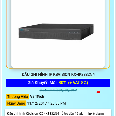
ĐẦU GHI HÌNH IP KBVISION KX-4K8832N4
Giá Khuyến Mãi:
30%
(+ VAT 8%)
Giá Niêm Yết:39,800,000 ₫
Thương Hiệu
VanTech
Ngày Đăng
11/12/2017 4:23:38 PM
Đầu ghi hình Kbvision KX-4K8832N4 hỗ trợ đến 16 alarm in/ 6 alarm