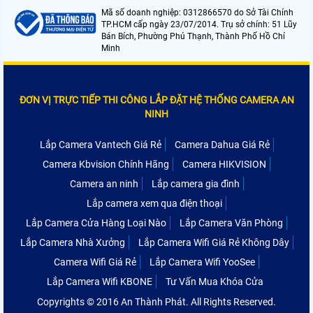
Mã số doanh nghiệp: 0312866570 do Sở Tài Chính
TP.HCM cấp ngày 23/07/2014. Trụ sở chính: 51 Lũy
Bán Bích, Phường Phú Thạnh, Thành Phố Hồ Chí
Minh
ĐƠN VỊ TRỰC TIẾP THI CÔNG LẮP ĐẶT HỆ THỐNG CAMERA AN
NINH
Lắp Camera Vantech Giá Rẻ
Camera Dahua Giá Rẻ
Camera Kbvision Chính Hãng
Camera HIKVISION
Camera an ninh
Lắp camera gia đình
Lắp camera xem qua điện thoại
Lắp Camera Cửa Hàng Loại Nào
Lắp Camera Văn Phòng
Lắp Camera Nhà Xưởng
Lắp Camera Wifi Giá Rẻ Không Dây
Camera Wifi Giá Rẻ
Lắp Camera Wifi YooSee
Lắp Camera Wifi KBONE
Tư Vấn Mua Khóa Cửa
Copyrights © 2016 An Thành Phát. All Rights Reserved.