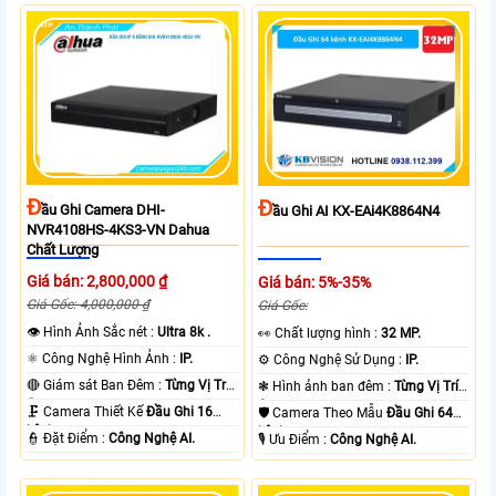
Đ
Đ
Ầu Ghi Camera DHI-
Ầu Ghi AI KX-EAi4K8864N4
NVR4108HS-4KS3-VN Dahua
Chất Lượng
Giá bán: 2,800,000 ₫
Giá bán: 5%-35%
Giá Gốc: 4,000,000 ₫
Giá Gốc:
👁 Hình Ảnh Sắc nét :
Ultra 8k .
️👀 Chất lượng hình :
32 MP.
⚛️ Công Nghệ Hình Ảnh :
IP.
⚙ Công Nghệ Sử Dụng :
IP.
🔴 Giám sát Ban Đêm :
Từng Vị Trí
❃ Hình ảnh ban đêm :
Từng Vị Trí
Camera .
Camera .
🗜️ Camera Thiết Kế
Đầu Ghi 16
🛡 Camera Theo Mẫu
Đầu Ghi 64
kênh.
kênh.
️👮 Đặt Điểm :
Công Nghệ AI.
️🎙 Ưu Điểm :
Công Nghệ AI.