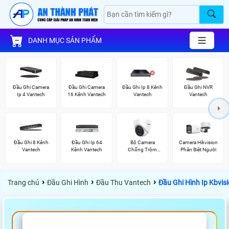
DANH MỤC SẢN PHẨM
Đầu Ghi Camera
Đầu Ghi Camera
Đầu Ghi Ip 8 Kênh
Đầu Ghi NVR
Ip 4 Vantech
16 Kênh Vantech
Vantech
Vantech
Đầu Ghi 8 Kênh
Đầu Ghi Ip 64
Bộ Camera
Camera Hikvision
Vantech
Kênh Vantech
Chống Trộm
Phân Biệt Người
Hikvision
›
›
›
Trang chủ
Đầu Ghi Hình
Đầu Thu Vantech
Đầu Ghi Hình Ip Kbvi