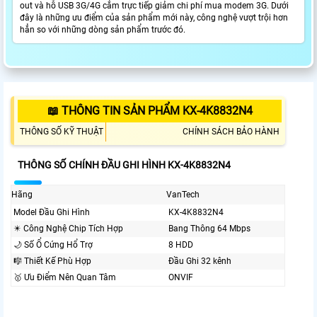
out và hỗ USB 3G/4G cắm trực tiếp giảm chi phí mua modem 3G. Dưới
đây là những ưu điểm của sản phẩm mới này, công nghệ vượt trội hơn
hẳn so với những dòng sản phẩm trước đó.
📖 THÔNG TIN SẢN PHẨM KX-4K8832N4
THÔNG SỐ KỸ THUẬT
CHÍNH SÁCH BẢO HÀNH
THÔNG SỐ CHÍNH ĐẦU GHI HÌNH KX-4K8832N4
Hãng
VanTech
Model Đầu Ghi Hình
KX-4K8832N4
✴️ Công Nghệ Chip Tích Hợp
Bang Thông 64 Mbps
🌙 Số Ổ Cứng Hổ Trợ
8 HDD
🎼️ Thiết Kế Phù Hợp
Đầu Ghi 32 kênh
🥇️ Ưu Điểm Nên Quan Tâm
ONVIF