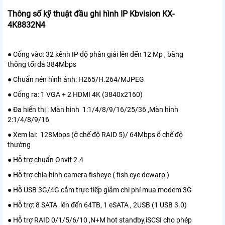
Thông số kỹ thuật đầu ghi hình IP Kbvision KX-
4K8832N4
● Cổng vào: 32 kênh IP độ phân giải lên đến 12 Mp , băng
thông tối đa 384Mbps
● Chuẩn nén hình ảnh: H265/H.264/MJPEG
● Cổng ra: 1 VGA + 2 HDMI 4K (3840x2160)
● Đa hiển thị : Màn hình 1:1/4/8/9/16/25/36 ,Màn hình
2:1/4/8/9/16
● Xem lại: 128Mbps (ở chế độ RAID 5)/ 64Mbps ổ chế độ
thường
● Hỗ trợ chuẩn Onvif 2.4
● Hỗ trợ chia hình camera fisheye ( fish eye dewarp )
● Hỗ USB 3G/4G cắm trực tiếp giảm chi phí mua modem 3G
● Hỗ trợ: 8 SATA lên đến 64TB, 1 eSATA , 2USB (1 USB 3.0)
● Hỗ trợ RAID 0/1/5/6/10 ,N+M hot standby,iSCSI cho phép