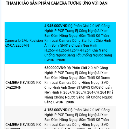
THAM KHẢO SẢN PHẨM CAMERA TƯƠNG ỨNG VỚI BẠN
4.945.000VNÐ
Độ Phân Giải 2.0 MP Công
Nghệ IP POE Trang Bị Công Nghệ AI Xem
Ban Đêm Hồng Ngoại 60m Thiết Kế Thân
Camera Ip 2Mp Kbvision
Kim Loại Camera Dùng Starlight Chip Hình
KX-CAi2205MN
Ảnh Sony SNR1s Chuẩn Nén Hình
H.265+/H.265/H.264+/H.264 Khả Năng
Chống Ngược Sáng Tốt Chống Ngược Sáng
DWDR 120db
6300000VNÐ
Độ Phân Giải 2.0 MP Công
Nghệ IP POE Trang Bị Công Nghệ AI Xem
Ban Đêm Hồng Ngoại 50m Thiết Kế Dome
CAMERA KBVISION KX-
Kim Loại Camera Dùng Hồng Ngoại SMD
DAi2204N
Chip Hình Ảnh Sony STARVIS CMOS Chuẩn
Nén Hình H.265+/H.265/H.264+/H.264 Khả
Năng Chống Ngược Sáng Tốt Chống Ngược
Sáng DWDR 120db
4.153.000VNÐ
Độ Phân Giải 2.0 MP Công
Nghệ IP POE Trang Bị Công Nghệ AI Xem
Ban Đêm Hồng Ngoại 80m Thiết Kế Thân
CAMERA KBVISION KX-
Kim Loại Camera Dùng Hồng Ngoại SMD