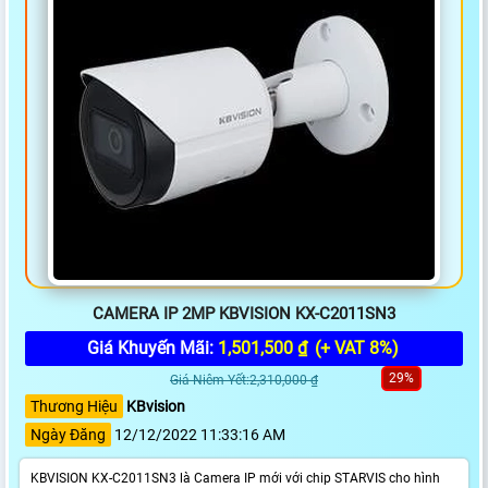
CAMERA IP 2MP KBVISION KX-C2011SN3
Giá Khuyến Mãi:
1,501,500 ₫
(+ VAT 8%)
29%
Giá Niêm Yết:2,310,000 ₫
Thương Hiệu
KBvision
Ngày Đăng
12/12/2022 11:33:16 AM
KBVISION KX-C2011SN3 là Camera IP mới với chip STARVIS cho hình