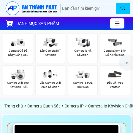
DANH MỤC SẢN PHẨM
Camera Có Độ
Lắp Camera IOT
Camera Ip 4k
Camera Xem Biển
Nhạy Sáng Cao
Kbvision
Kbvision
Số Xe Kbvision
Kbvision
Camera Wifi 360
Lắp Camera Wifi
Camera Ip POE
Đầu Ghi PoE
Kbvision Full
2Mp Kbvision
Hikvision
Vantech
Color
›
›
›
Trang chủ
Camera Quan Sát
Camera IP
Camera Ip Kbvision Chấ