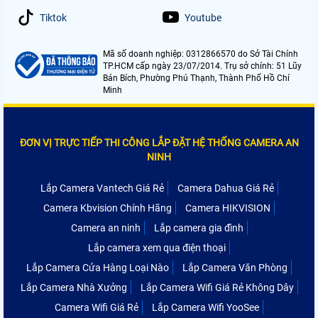
Tiktok
Youtube
Mã số doanh nghiệp: 0312866570 do Sở Tài Chính
TP.HCM cấp ngày 23/07/2014. Trụ sở chính: 51 Lũy
Bán Bích, Phường Phú Thạnh, Thành Phố Hồ Chí
Minh
ĐƠN VỊ TRỰC TIẾP THI CÔNG LẮP ĐẶT HỆ THỐNG CAMERA AN
NINH
Lắp Camera Vantech Giá Rẻ
Camera Dahua Giá Rẻ
Camera Kbvision Chính Hãng
Camera HIKVISION
Camera an ninh
Lắp camera gia đình
Lắp camera xem qua điện thoại
Lắp Camera Cửa Hàng Loại Nào
Lắp Camera Văn Phòng
Lắp Camera Nhà Xưởng
Lắp Camera Wifi Giá Rẻ Không Dây
Camera Wifi Giá Rẻ
Lắp Camera Wifi YooSee