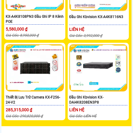
KX-A4K8108PN3 Đầu Ghi IP 8 Kênh
Đầu Ghi Kbvision KX-A4K8116N3
POE
5,580,000 ₫
LIÊN HỆ
Giá Gốc: 8,950,000 ₫
Giá Gốc: 3,992,000 ₫
Thiết Bị Lưu Trữ Camera KX-F256-
Đầu Ghi Kbvision KX-
24-V2
DAi4K8208EN3P8
285,315,000 ₫
LIÊN HỆ
Giá Gốc: 290,820,000 ₫
Giá Gốc: LIÊN HỆ