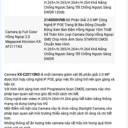
H.265+/H.265/H.264+/H.264 Khả Năng
Chống Ngược Sáng Tốt Chống Ngược Sáng
DWDR 120db
2140000VNÐ
Độ Phân Giải 2.0 MP Công
Nghệ IP POE Trang Bị Báo Động Chuyển
Động Xem Ban Đêm Hồng Ngoại 10m Thiết
Camera Ip Full Color
Kế Thân Kim Loại Camera Dùng Hồng Ngoại
Hồng Ngoại 2.0
SMD Chip Hình Ảnh Sony STARVIS CMOS
Megapixel Kbvision KX-
Chuẩn Nén Hình
AF2111N2
H.265+/H.265/H.264+/H.264 Khả Năng
Chống Ngược Sáng Tốt Chống Ngược Sáng
DWDR
Camera
KX-C2011SN3
là một camera giám sát độ phân giải 2.0 MP
được tích hợp công nghệ IP POE, giúp việc thi công trở nên gọn gàng và
tiện lợi.
Với hình ảnh sáng hơn nhờ Progressive Scan CMOS, camera này cho
phép bạn quan sát mọi góc độ một cách chi tiết.
Công nghệ nén video H.265/H.264+/H.264 giúp tiết kiệm băng thông
mạng và dung lượng lưu trữ.
Một điểm nổi bật của Camera này là chức năng Starlight Camera, cho
phép bạn quan sát môi trường thiếu sáng một cách rõ ràng và chi tiết
hơn.
Những thông số ấn tượng trên camera này rất hữu ích trong quá trình
giám sát an ninh.