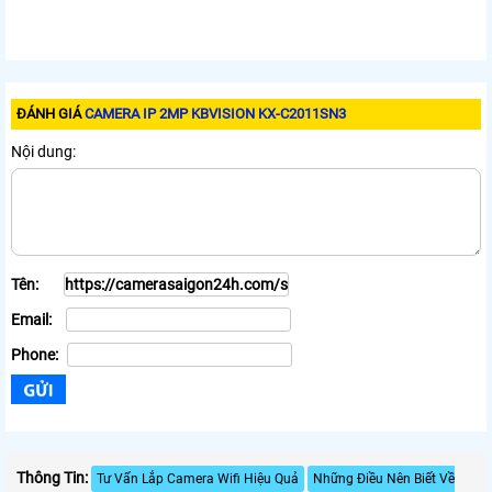
ĐÁNH GIÁ
CAMERA IP 2MP KBVISION KX-C2011SN3
Nội dung:
Tên:
Email:
Phone:
Thông Tin:
Tư Vấn Lắp Camera Wifi Hiệu Quả
Những Điều Nên Biết Về