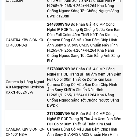
DAi2203N
Chip Hình Ảnh Sony SNR1s Chuẩn Nén Hình
H.265+/H.265/H.264+/H.264 Khả Năng
Chống Ngược Sáng Tốt Chống Ngược Sáng
DWDR 120db
2448000VNÐ
Độ Phân Giải 4.0 MP Công
Nghệ IP POE Trang Bị Chống Nước Xem Ban
Đêm Full Color 40m Thiết Kế Thân Kim Loại
CAMERA KBVISION KX-
Camera Dùng Có Màu Ban Đêm Chip Hình
CF4003N3-B
Ảnh Sony STARVIS CMOS Chuẩn Nén Hình
H.265+/H.265/H.264+/H.264 Khả Năng
Chống Ngược Sáng Tốt Cân Bằng Ánh Sáng
BLC
2178000VNÐ
Độ Phân Giải 4.0 MP Công
Nghệ IP POE Trang Bị Thu Âm Xem Ban Đêm
Full Color 30m Thiết Kế Dome Kim Loại
Camera Ip Hồng Ngoại
Camera Dùng Có Màu Ban Đêm Chip Hình
4.0 Megapixel Kbvision
Ảnh Sony SNR1s Chuẩn Nén Hình
KX-CF4002N3-A
H.265+/H.265/H.264+/H.264 Khả Năng
Chống Ngược Sáng Tốt Chống Ngược Sáng
DWDR
2178000VNÐ
Độ Phân Giải 4.0 MP Công
Nghệ IP POE Trang Bị Thu Âm Xem Ban Đêm
Full Color 30m Thiết Kế Thân Kim Loại
CAMERA KBVISION KX-
Camera Dùng Có Màu Ban Đêm Chip Hình
CF4001N3-A
Ảnh Sony STARVIS CMOS Chuẩn Nén Hình