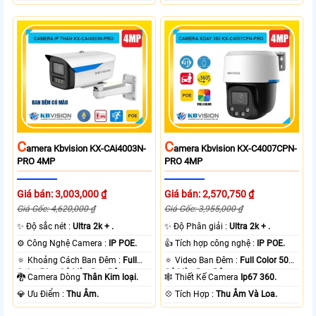
C
C
Amera Kbvision KX-CAi4003N-
Amera Kbvision KX-C4007CPN-
PRO 4MP
PRO 4MP
Giá bán: 3,003,000 ₫
Giá bán: 2,570,750 ₫
Giá Gốc: 4,620,000 ₫
Giá Gốc: 3,955,000 ₫
✨ Độ sắc nét :
Ultra 2k + .
✨ Độ Phân giải :
Ultra 2k + .
⚙ Công Nghệ Camera :
IP POE.
👍 Tích hợp công nghệ :
IP POE.
🔅 Khoảng Cách Ban Đêm :
Full
🔅 Video Ban Đêm :
Full Color 50m
Color 50m Có Màu Ban Ðêm.
Có Màu Ban Ðêm.
🐉️ Camera Dòng
Thân Kim loại.
🕸️ Thiết Kế Camera
Ip67 360.
️💎 Ưu Điểm :
Thu Âm.
️💠 Tích Hợp :
Thu Âm Và Loa.