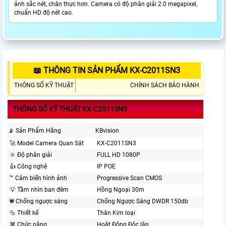
ảnh sắc nét, chân thực hơn. Camera có độ phân giải 2.0 megapixel,
chuẩn HD độ nét cao.
📖 THÔNG TIN SẢN PHẨM KX-C2011SN3
THÔNG SỐ KỸ THUẬT
CHÍNH SÁCH BẢO HÀNH
THÔNG SỐ KỸ THUẬT KX-C2011SN3
📡 Sản Phẩm Hãng
KBvision
️🚀 Model Camera Quan Sát
KX-C2011SN3
🔆 Độ phân giải
FULL HD 1080P
👍 Công nghệ
IP POE
™️ Cảm biến hình ảnh
Progressive Scan CMOS
💡 Tầm nhìn ban đêm
Hồng Ngoại 30m
₩ Chống ngược sáng
Chống Ngược Sáng DWDR 150db
🔩 Thiết kế
Thân Kim loại
⌘ Chức năng
Hoặt Động Độc lập