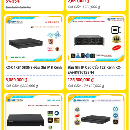
2,650,000 ₫
5%-35%
Giá Gốc: 3,730,000 ₫
Giá Gốc: Liên hệ
KX-C4K8108SN3 Đầu Ghi IP 8 Kênh
Đầu Ghi IP Cao Cấp 128 Kênh KX-
EAi4K816128N4
3,050,000 ₫
125,500,000 ₫
Giá Gốc: 4,300,000 ₫
Giá Gốc: 179,137,000 ₫