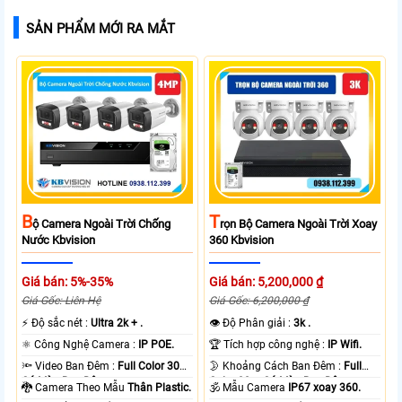
SẢN PHẨM MỚI RA MẮT
B
T
Ộ Camera Ngoài Trời Chống
Rọn Bộ Camera Ngoài Trời Xoay
Nước Kbvision
360 Kbvision
Giá bán: 5%-35%
Giá bán: 5,200,000 ₫
Giá Gốc: Liên Hệ
Giá Gốc: 6,200,000 ₫
️⚡ Độ sắc nét :
Ultra 2k + .
👁 Độ Phân giải :
3k .
⚛️ Công Nghệ Camera :
IP POE.
🏆 Tích hợp công nghệ :
IP Wifi.
🔦 Video Ban Đêm :
Full Color 30m
🌛 Khoảng Cách Ban Đêm :
Full
Có Màu Ban Ðêm.
Color 30m Có Màu Ban Ðêm.
🐉️ Camera Theo Mẫu
Thân Plastic.
🕉️ Mẫu Camera
IP67 xoay 360.