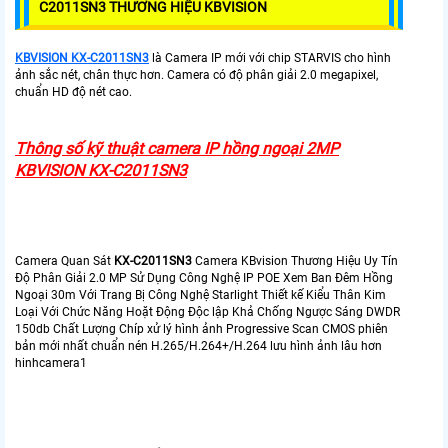
C2011SN3 THƯƠNG HIỆU KBVISION
KBVISION KX-C2011SN3
là Camera IP mới với chip STARVIS cho hình
ảnh sắc nét, chân thực hơn. Camera có độ phân giải 2.0 megapixel,
chuẩn HD độ nét cao.
Thông số kỹ thuật camera IP hồng ngoại 2MP
KBVISION KX-C2011SN3
Camera Quan Sát
KX-C2011SN3
Camera KBvision Thương Hiệu Uy Tín
Độ Phân Giải 2.0 MP Sử Dụng Công Nghệ IP POE Xem Ban Đêm Hồng
Ngoại 30m Với Trang Bị Công Nghệ Starlight Thiết kế Kiểu Thân Kim
Loại Với Chức Năng Hoặt Động Độc lập Khả Chống Ngược Sáng DWDR
150db Chất Lượng Chíp xử lý hình ảnh Progressive Scan CMOS phiên
bản mới nhất chuẩn nén H.265/H.264+/H.264 lưu hình ảnh lâu hơn
hinhcamera1