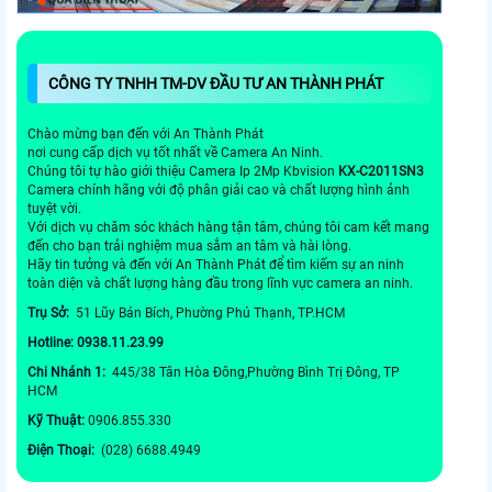
CÔNG TY TNHH TM-DV ĐẦU TƯ AN THÀNH PHÁT
Chào mừng bạn đến với An Thành Phát
nơi cung cấp dịch vụ tốt nhất về Camera An Ninh.
Chúng tôi tự hào giới thiệu Camera Ip 2Mp Kbvision
KX-C2011SN3
Camera chính hãng với độ phân giải cao và chất lượng hình ảnh
tuyệt vời.
Với dịch vụ chăm sóc khách hàng tận tâm, chúng tôi cam kết mang
đến cho bạn trải nghiệm mua sắm an tâm và hài lòng.
Hãy tin tưởng và đến với An Thành Phát để tìm kiếm sự an ninh
toàn diện và chất lượng hàng đầu trong lĩnh vực camera an ninh.
Trụ Sở:
51 Lũy Bán Bích, Phường Phú Thạnh, TP.HCM
Hotline: 0938.11.23.99
Chi Nhánh 1:
445/38 Tân Hòa Đông,Phường Bình Trị Đông, TP
HCM
Kỹ Thuật:
0906.855.330
Điện Thoại:
(028) 6688.4949