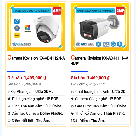
C
C
Amera Kbvision KX-AD4112N-A
Amera Kbvision KX-AD4111N-A
4MP
Giá bán: 1,469,000 ₫
Giá bán: 1,469,000 ₫
Giá Gốc: 2,260,000 ₫
Giá Gốc: 2,260,000 ₫
✨ Độ Phân giải :
Ultra 2k + .
️👀 Chất lượng hình Ảnh :
Ultra 2k +
.
⚒ Tích hợp công nghệ :
IP POE.
⚜️ Camera Công nghệ :
IP POE.
🔅 Hình ảnh ban đêm :
Full Color
❂ Xem Được Ban Đêm :
Full Color
30m Có Màu Ban Ðêm.
30m Có Màu Ban Ðêm.
♊ Cấu Tạo Camera
Dome Plastic.
💎 Thiết Kế Camera
Thân Plastic.
️💠 Điểm Nỗi Bật :
Thu Âm.
️ƒ Đặt Điểm :
Thu Âm.