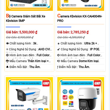
B
C
Ộ Camera Giám Sát Bãi Xe
Amera Kbvision KX-CAi4004N-
Kbvision 5MP
PRO
Giá bán: 5,500,000 ₫
Giá bán: 2,785,250 ₫
Giá Gốc: 8,900,000 ₫
Giá Gốc: 4,285,000 ₫
👁 Chất lượng hình :
3k .
☀️ Chất lượng hình :
Ultra 2k + .
✳️ Công Nghệ Sử Dụng :
AHD CVI
🌠 Công Nghệ Sử Dụng :
IP POE.
TVI BCS.
🔴 Hình ảnh ban đêm :
Full Color
✪ Hình ảnh ban đêm :
Full Color
80m Có Màu Ban Ðêm.
30m Có Màu Ban Ðêm.
🐉️ Mẫu Camera
Thân Kim loại +
🎼️ Mẫu Camera
Dome Kim loại.
Nhựa.
️🔔 Điểm Nỗi Bật :
Thu Âm.
️ƒ Điểm Nỗi Bật :
Thu Âm.