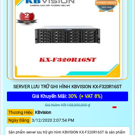
SERVER LƯU TRỮ GHI HÌNH KBVISION KX-F320R16ST
Giá Khuyến Mãi:
30%
(+ VAT 8%)
Giá Niêm Yết:158,000,000 ₫
Thương Hiệu
KBvision
Ngày Đăng
3/12/2020 2:07:54 PM
Sản phẩm server lưu trữ ghi hình KBVISION KX-F320R16ST là sản phẩm