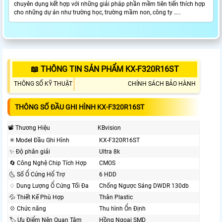
chuyên dụng kết hợp với những giải pháp phần mềm tiên tiến thích hợp
cho những dự án như trường học, trường mầm non, công ty …..
📖 THÔNG TIN SẢN PHẨM KX-F320R16ST
THÔNG SỐ KỸ THUẬT
CHÍNH SÁCH BẢO HÀNH
THÔNG SỐ ĐẦU GHI HÌNH KX-F320R16ST
📽 Thương Hiệu
KBvision
✳️ Model Đầu Ghi Hình
KX-F320R16ST
✨ Độ phân giải
Ultra 8k
🔄 Công Nghệ Chip Tích Hợp
CMOS
🌜 Số Ổ Cứng Hổ Trợ
6 HDD
♢ Dung Lượng Ổ Cứng Tối Đa
Chống Ngược Sáng DWDR 130db
💦 Thiết Kế Phù Hợp
Thân Plastic
💠 Chức năng
Thu hình Ổn Định
🏷 Ưu Điểm Nên Quan Tâm
Hồng Ngoại SMD