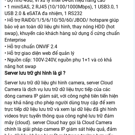
• Bộ nhớ 4GB, Vi xử lý Intel 64-bit hiệu năng cao
• 1 miniSAS, 2 RJ45 (10/100/1000Mbps), 1 USB3.0, 1
USB 2.0 & eSATA đa nhiệm, 1 RS232
• Hỗ trợ RAID0/1/5/6/10/50/60/JBOD/ hotspare giúp
bảo vệ an toàn dữ liệu ghi hình, thay nóng HDD (hot
swap), khuyến cáo khách hàng sử dụng ổ cứng chuẩn
Enterprise
• Hỗ trợ chuẩn ONVIF 2.4
• Hỗ trợ giao diện web để quản lý
• Nguồn cấp: 100V-240V, nguồn phụ 1+1 và có khả
năng hot swap
Server lưu trữ ghi hình là gì ?
Server lưu trữ dữ liệu ghi hình camera, server Cloud
Camera là dịch vụ lưu trữ dữ liệu trực tiếp của các
dòng camera IP giám sát, với công nghệ tiên tiến hiện
nay khả năng cho phép người dùng truy cập để xem
trực tiếp dữ liệu lưu trữ và xem lại dữ liệu đã ghi hình
videos trực tuyến thông qua công nghệ lưu trữ đám
mây (cloud). server Cloud hay gọi là Cloud Camera
chính là giải pháp camera IP giám sát hiệu quả, đảm