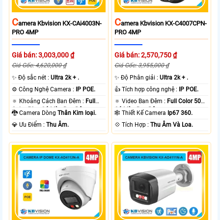
C
C
Amera Kbvision KX-CAi4003N-
Amera Kbvision KX-C4007CPN-
PRO 4MP
PRO 4MP
Giá bán: 3,003,000 ₫
Giá bán: 2,570,750 ₫
Giá Gốc: 4,620,000 ₫
Giá Gốc: 3,955,000 ₫
✨ Độ sắc nét :
Ultra 2k + .
✨ Độ Phân giải :
Ultra 2k + .
⚙ Công Nghệ Camera :
IP POE.
👍 Tích hợp công nghệ :
IP POE.
🔅 Khoảng Cách Ban Đêm :
Full
🔅 Video Ban Đêm :
Full Color 50m
Color 50m Có Màu Ban Ðêm.
Có Màu Ban Ðêm.
🐉️ Camera Dòng
Thân Kim loại.
🕸️ Thiết Kế Camera
Ip67 360.
️💎 Ưu Điểm :
Thu Âm.
️💠 Tích Hợp :
Thu Âm Và Loa.