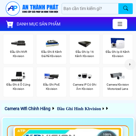
DANH MỤC SẢN PHẨM
Đầu Ghi NVR
Đầu Ghi 8 Kênh
Đầu Ghi Ip 16
Đầu Ghi Ip 8 Kênh
Kbvision
Giá Rẻ Kbvision
Kênh Kbvision
Kbvision
Đầu Ghi 4 Ổ Cứng
Đầu Ghi PoE
Camera IP Có Ghi
Camera Kbvision
Kbvision
Kbvision
Âm Kbvision
Motorized Lens
Camera Wifi Chính Hãng
Đầu Ghi Hình Kbvision