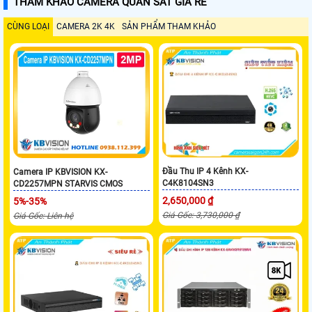
THAM KHẢO CAMERA QUAN SÁT GIÁ RẺ
CÙNG LOẠI
CAMERA 2K 4K
SẢN PHẨM THAM KHẢO
Đầu Thu IP 4 Kênh KX-
Camera IP KBVISION KX-
C4K8104SN3
CD2257MPN STARVIS CMOS
2,650,000 ₫
5%-35%
Giá Gốc: 3,730,000 ₫
Giá Gốc: Liên hệ