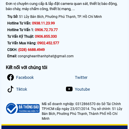
Đơn vị chuyên cung cấp & lắp đặt camera quan sát, thiết bị báo động,
báo cháy, máy chấm công, thiết bị mạng, ...
Trụ Sở:
51 Lũy Bán Bích, Phường Phú Thạnh, TP. Hồ Chí Minh
0938.11.23.99
Hotline Tư Vấn:
0906.72.73.77
Hotline Tư Vấn 1:
0906.855.330
Tư Vấn Kỹ Thuật:
0902.452.577
Tư Vấn Mua Hàng:
(028) 6688.4949
CSKH:
Email:
congngheanthanhphat@gmail.com
Kết nối với chúng tôi
Facebook
Twitter
Tiktok
Youtube
Mã số doanh nghiệp: 0312866570 do Sở Tài Chính
TP.HCM cấp ngày 23/07/2014. Trụ sở chính: 51 Lũy
Bán Bích, Phường Phú Thạnh, Thành Phố Hồ Chí
Minh