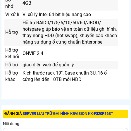
4GB
nhớ
Vi xử lí
Vi xử lý Intel 64-bit hiệu năng cao
Hỗ trợ RAID0/1/5/6/10/50/60/JBOD/
hotspare giúp bảo vệ an toàn dữ liệu ghi hình,
Hỗ trợ
thay nóng HDD (hot swap), khuyến cáo khách
hàng sử dụng ổ cứng chuẩn Enterprise
Hõ trợ
ONVIF 2.4
kết nối
Hỗ trợ
giao diện web để quản lý
Hỗ trợ
Kích thước rack 19", Case chuẩn 3U, 16 ổ
khác
cứng lên đến 10TB mỗi HDD
ĐÁNH GIÁ
SERVER LƯU TRỮ GHI HÌNH KBVISION KX-F320R16ST
Nội dung: