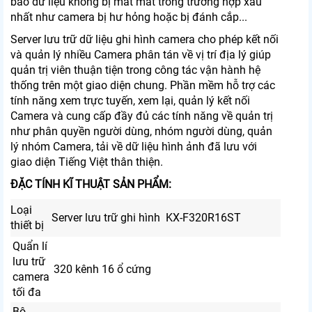
bảo dữ liệu không bị mất mát trong trường hợp xấu
nhất như camera bị hư hỏng hoặc bị đánh cắp...
Server lưu trữ dữ liệu ghi hình camera cho phép kết nối
và quản lý nhiều Camera phân tán về vị trí địa lý giúp
quản trị viên thuận tiện trong công tác vận hành hệ
thống trên một giao diện chung. Phần mềm hỗ trợ các
tính năng xem trực tuyến, xem lại, quản lý kết nối
Camera và cung cấp đầy đủ các tính năng về quản trị
như phân quyền người dùng, nhóm người dùng, quản
lý nhóm Camera, tải về dữ liệu hình ảnh đã lưu với
giao diện Tiếng Việt thân thiện.
ĐẶC TÍNH KĨ THUẬT SẢN PHẨM:
Loại
Server lưu trữ ghi hình KX-F320R16ST
thiết bị
Quẩn lí
lưu trữ
320 kênh 16 ổ cứng
camera
tối đa
Bộ