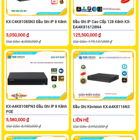
KX-C4K8108SN3 Đầu Ghi IP 8 Kênh
Đầu Ghi IP Cao Cấp 128 Kênh KX-
EAi4K816128N4
3,050,000 ₫
125,500,000 ₫
Giá Gốc: 4,300,000 ₫
Giá Gốc: 179,137,000 ₫
KX-A4K8108PN3 Đầu Ghi IP 8 Kênh
Đầu Ghi Kbvision KX-A4K8116N3
POE
5,580,000 ₫
LIÊN HỆ
Giá Gốc: 8,950,000 ₫
Giá Gốc: 3,992,000 ₫