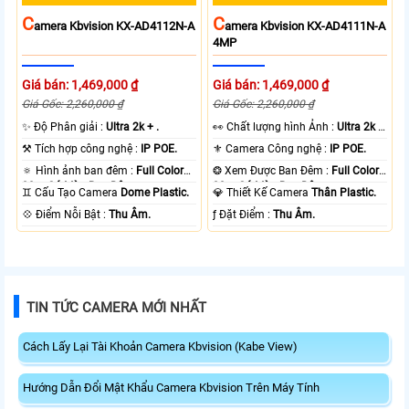
C
C
Amera Kbvision KX-AD4112N-A
Amera Kbvision KX-AD4111N-A
4MP
Giá bán: 1,469,000 ₫
Giá bán: 1,469,000 ₫
Giá Gốc: 2,260,000 ₫
Giá Gốc: 2,260,000 ₫
✨ Độ Phân giải :
Ultra 2k + .
️👀 Chất lượng hình Ảnh :
Ultra 2k +
.
⚒ Tích hợp công nghệ :
IP POE.
⚜️ Camera Công nghệ :
IP POE.
🔅 Hình ảnh ban đêm :
Full Color
❂ Xem Được Ban Đêm :
Full Color
30m Có Màu Ban Ðêm.
30m Có Màu Ban Ðêm.
♊ Cấu Tạo Camera
Dome Plastic.
💎 Thiết Kế Camera
Thân Plastic.
️💠 Điểm Nỗi Bật :
Thu Âm.
️ƒ Đặt Điểm :
Thu Âm.
TIN TỨC CAMERA MỚI NHẤT
Cách Lấy Lại Tài Khoản Camera Kbvision (Kabe View)
Hướng Dẫn Đổi Mật Khẩu Camera Kbvision Trên Máy Tính