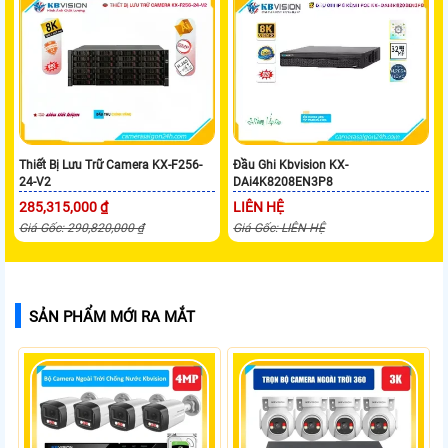
Thiết Bị Lưu Trữ Camera KX-F256-
Đầu Ghi Kbvision KX-
24-V2
DAi4K8208EN3P8
285,315,000 ₫
LIÊN HỆ
Giá Gốc: 290,820,000 ₫
Giá Gốc: LIÊN HỆ
SẢN PHẨM MỚI RA MẮT