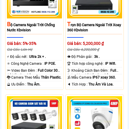
B
T
Ộ Camera Ngoài Trời Chống
Rọn Bộ Camera Ngoài Trời Xoay
Nước Kbvision
360 Kbvision
Giá bán: 5%-35%
Giá bán: 5,200,000 ₫
Giá Gốc: Liên Hệ
Giá Gốc: 6,200,000 ₫
️⚡ Độ sắc nét :
Ultra 2k + .
👁 Độ Phân giải :
3k .
⚛️ Công Nghệ Camera :
IP POE.
🏆 Tích hợp công nghệ :
IP Wifi.
🔦 Video Ban Đêm :
Full Color 30m
🌛 Khoảng Cách Ban Đêm :
Full
Có Màu Ban Ðêm.
Color 30m Có Màu Ban Ðêm.
🐉️ Camera Theo Mẫu
Thân Plastic.
🕉️ Mẫu Camera
IP67 xoay 360.
️🔮 Ưu Điểm :
Thu Âm.
️🔈 Tích Hợp :
Thu Âm Và Loa.