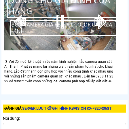
DÙNG CHO GIA ĐÌNH CỬA
HÀNG
BỘ 4 CAMERA GIÁ RẺ FULL COLOR CHO GIA
ĐÌNH
🔰 Với đội ngũ kỹ thuật nhiều năm kinh nghiệm lắp camera quan sát
An Thành Phát sẽ mang lại những giá trị sản phẩm tốt nhất cho khách
hàng, Lắp đặt nhanh gọn phù hợp với nhiều công trình khác nhau ứng
với những sản phẩm camera quan st1 khác nhau . Liên hệ 0938 11 23
99 để được tư vấn chọn những loại camera phù hợp để lắp đặt đặt 📳
ĐÁNH GIÁ
SERVER LƯU TRỮ GHI HÌNH KBVISION KX-F320R36ST
Nội dung: