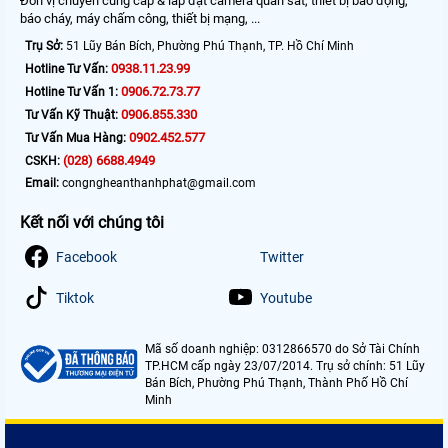
Đơn vị chuyên cung cấp & lắp đặt camera quan sát, thiết bị báo động,
báo cháy, máy chấm công, thiết bị mạng, ...
Trụ Sở:
51 Lũy Bán Bích, Phường Phú Thạnh, TP. Hồ Chí Minh
0938.11.23.99
Hotline Tư Vấn:
0906.72.73.77
Hotline Tư Vấn 1:
0906.855.330
Tư Vấn Kỹ Thuật:
0902.452.577
Tư Vấn Mua Hàng:
(028) 6688.4949
CSKH:
Email:
congngheanthanhphat@gmail.com
Kết nối với chúng tôi
Facebook
Twitter
Tiktok
Youtube
Mã số doanh nghiệp: 0312866570 do Sở Tài Chính
TP.HCM cấp ngày 23/07/2014. Trụ sở chính: 51 Lũy
Bán Bích, Phường Phú Thạnh, Thành Phố Hồ Chí
Minh