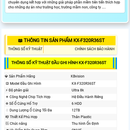
chuyên dụng kết hợp với những giải pháp phần mềm tiên tiến thích hợp
cho những dự án như trường học, trường mầm non, công ty …..
📖 THÔNG TIN SẢN PHẨM KX-F320R36ST
THÔNG SỐ KỸ THUẬT
CHÍNH SÁCH BẢO HÀNH
THÔNG SỐ KỸ THUẬT ĐẦU GHI HÌNH KX-F320R36ST
💎 Sản Phẩm Hãng
KBvision
🔳 Model Đầu Ghi Hình
KX-F320R36ST
️⚡ Độ phân giải
Ultra 8k
✴️ Công Nghệ Chip Tích Hợp
Hệ Điều Hành Riêng
❈ Số Ổ Cứng Hổ Trợ
6 HDD
♢ Dung Lượng Ổ Cứng Tối Đa
12TB
🎼️ Thiết Kế Phù Hợp
Thân Plastic
🆑 Chức năng
Thu hình Ổn Định