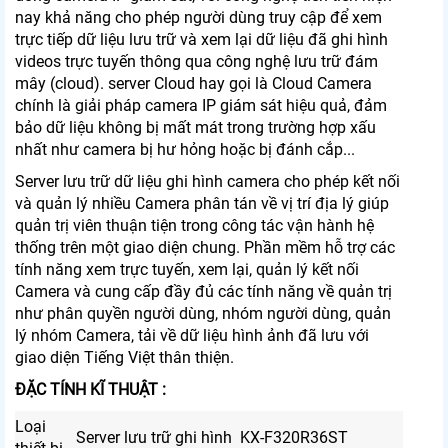
nay khả năng cho phép người dùng truy cập để xem
trực tiếp dữ liệu lưu trữ và xem lại dữ liệu đã ghi hình
videos trực tuyến thông qua công nghệ lưu trữ đám
mây (cloud). server Cloud hay gọi là Cloud Camera
chính là giải pháp camera IP giám sát hiệu quả, đảm
bảo dữ liệu không bị mất mát trong trường hợp xấu
nhất như camera bị hư hỏng hoặc bị đánh cắp...
Server lưu trữ dữ liệu ghi hình camera cho phép kết nối
và quản lý nhiều Camera phân tán về vị trí địa lý giúp
quản trị viên thuận tiện trong công tác vận hành hệ
thống trên một giao diện chung. Phần mềm hỗ trợ các
tính năng xem trực tuyến, xem lại, quản lý kết nối
Camera và cung cấp đầy đủ các tính năng về quản trị
như phân quyền người dùng, nhóm người dùng, quản
lý nhóm Camera, tải về dữ liệu hình ảnh đã lưu với
giao diện Tiếng Việt thân thiện.
ĐẶC TÍNH KĨ THUẬT :
Loại
Server lưu trữ ghi hình KX-F320R36ST