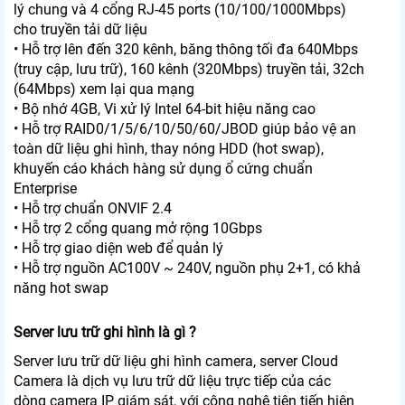
lý chung và 4 cổng RJ-45 ports (10/100/1000Mbps)
cho truyền tải dữ liệu
• Hỗ trợ lên đến 320 kênh, băng thông tối đa 640Mbps
(truy cập, lưu trữ), 160 kênh (320Mbps) truyền tải, 32ch
(64Mbps) xem lại qua mạng
• Bộ nhớ 4GB, Vi xử lý Intel 64-bit hiệu năng cao
• Hỗ trợ RAID0/1/5/6/10/50/60/JBOD giúp bảo vệ an
toàn dữ liệu ghi hình, thay nóng HDD (hot swap),
khuyến cáo khách hàng sử dụng ổ cứng chuẩn
Enterprise
• Hỗ trợ chuẩn ONVIF 2.4
• Hỗ trợ 2 cổng quang mở rộng 10Gbps
• Hỗ trợ giao diện web để quản lý
• Hỗ trợ nguồn AC100V ~ 240V, nguồn phụ 2+1, có khả
năng hot swap
Server lưu trữ ghi hình là gì ?
Server lưu trữ dữ liệu ghi hình camera, server Cloud
Camera là dịch vụ lưu trữ dữ liệu trực tiếp của các
dòng camera IP giám sát, với công nghệ tiên tiến hiện