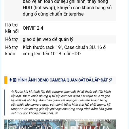
bảo vệ an toàn dữ liệu ghi hình, thay nóng
HDD (hot swap), khuyến cáo khách hàng sử
dụng ổ cứng chuẩn Enterprise
Hõ trợ
ONVIF 2.4
kết nối
Hỗ trợ
giao diện web để quản lý
Hỗ trợ
Kích thước rack 19", Case chuẩn 3U, 16 ổ
khác
cứng lên đến 10TB mỗi HDD
👩🏻 HÌNH ẢNH DEMO CAMERA QUAN SÁT ĐÃ LẮP ĐẶT.️🎈
📂Trước khi kĩ thuật lắp đặt camera quan sát thì kĩ thuật sẽ tiến hành
lắp đặt. tham khảo những vị trí lắp camera quan sát thực tế vị trí góc
lắp đặt rất phù hợp đảm bảo giám sát mọi góc nhìn khi khách hàng
cần thiết, lắp camera quan sát chính hãng hình ảnh HD chất lượng. kỹ
thuật tư vấn những góc lắp phù hợp cho từng công trình đảm bảo giám
sát mọi góc không điểm chết. 🔆
CAMERA FULL CLOR GIÁ RẺ