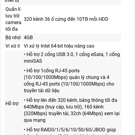
thiết bị
Quẩn lí
lưu trữ
320 kênh 36 ổ cứng đến 10TB mỗi HDD
camera
tối đa
Bộ nhớ
4GB
Vi xử lí
Vi xử lý Intel 64-bit hiệu năng cao
• Hỗ trợ 2 cổng USB 3.0, 1 cổng eSata, 1 cổng
miniSAS
• Hỗ trợ 1cổng RJ-45 ports
(10/100/1000Mbps) quản lý chung và 4
cổng RJ-45 ports (10/100/1000Mbps) cho
truyền tải dữ liệu
• Hỗ trợ lên đến 320 kênh, băng thông tối đa
Hỗ trợ
640Mbps (truy cập, lưu trữ), 160 kênh
(320Mbps) truyền tải, 32ch (64Mbps) xem lại
qua mạng
• Hỗ trợ RAID0/1/5/6/10/50/60/JBOD giúp