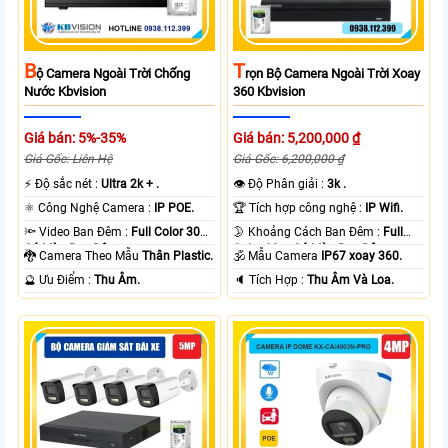
B
T
Ộ Camera Ngoài Trời Chống
Rọn Bộ Camera Ngoài Trời Xoay
Nước Kbvision
360 Kbvision
Giá bán: 5%-35%
Giá bán: 5,200,000 ₫
Giá Gốc: Liên Hệ
Giá Gốc: 6,200,000 ₫
️⚡ Độ sắc nét :
Ultra 2k + .
👁 Độ Phân giải :
3k .
⚛️ Công Nghệ Camera :
IP POE.
🏆 Tích hợp công nghệ :
IP Wifi.
🔦 Video Ban Đêm :
Full Color 30m
🌛 Khoảng Cách Ban Đêm :
Full
Có Màu Ban Ðêm.
Color 30m Có Màu Ban Ðêm.
🐉️ Camera Theo Mẫu
Thân Plastic.
🕉️ Mẫu Camera
IP67 xoay 360.
️🔮 Ưu Điểm :
Thu Âm.
️🔈 Tích Hợp :
Thu Âm Và Loa.