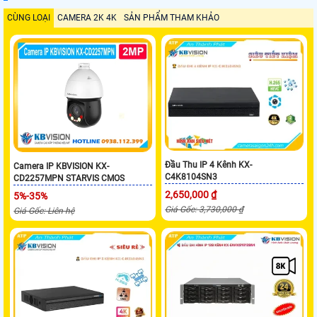
CÙNG LOẠI
CAMERA 2K 4K
SẢN PHẨM THAM KHẢO
Đầu Thu IP 4 Kênh KX-
Camera IP KBVISION KX-
C4K8104SN3
CD2257MPN STARVIS CMOS
2,650,000 ₫
5%-35%
Giá Gốc: 3,730,000 ₫
Giá Gốc: Liên hệ