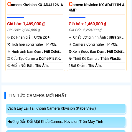
C
C
Amera Kbvision KX-AD4112N-A
Amera Kbvision KX-AD4111N-A
4MP
Giá bán: 1,469,000 ₫
Giá bán: 1,469,000 ₫
Giá Gốc: 2,260,000 ₫
Giá Gốc: 2,260,000 ₫
✨ Độ Phân giải :
Ultra 2k + .
️👀 Chất lượng hình Ảnh :
Ultra 2k +
.
⚒ Tích hợp công nghệ :
IP POE.
⚜️ Camera Công nghệ :
IP POE.
🔅 Hình ảnh ban đêm :
Full Color
❂ Xem Được Ban Đêm :
Full Color
30m Có Màu Ban Ðêm.
30m Có Màu Ban Ðêm.
♊ Cấu Tạo Camera
Dome Plastic.
💎 Thiết Kế Camera
Thân Plastic.
️💠 Điểm Nỗi Bật :
Thu Âm.
️ƒ Đặt Điểm :
Thu Âm.
TIN TỨC CAMERA MỚI NHẤT
Cách Lấy Lại Tài Khoản Camera Kbvision (Kabe View)
Hướng Dẫn Đổi Mật Khẩu Camera Kbvision Trên Máy Tính