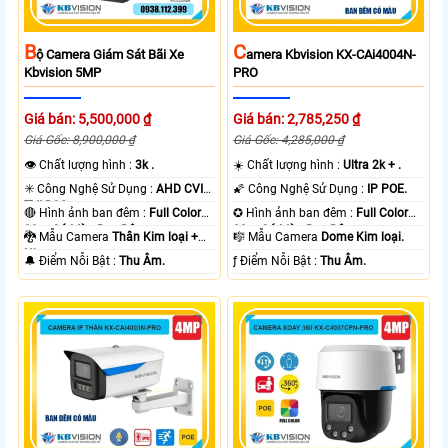
B
C
Ộ Camera Giám Sát Bãi Xe
Amera Kbvision KX-CAi4004N-
Kbvision 5MP
PRO
Giá bán: 5,500,000 ₫
Giá bán: 2,785,250 ₫
Giá Gốc: 8,900,000 ₫
Giá Gốc: 4,285,000 ₫
👁 Chất lượng hình :
3k .
☀️ Chất lượng hình :
Ultra 2k + .
✳️ Công Nghệ Sử Dụng :
AHD CVI
🌠 Công Nghệ Sử Dụng :
IP POE.
TVI BCS.
🔴 Hình ảnh ban đêm :
Full Color
✪ Hình ảnh ban đêm :
Full Color
80m Có Màu Ban Ðêm.
30m Có Màu Ban Ðêm.
🐉️ Mẫu Camera
Thân Kim loại +
🎼️ Mẫu Camera
Dome Kim loại.
Nhựa.
️🔔 Điểm Nỗi Bật :
Thu Âm.
️ƒ Điểm Nỗi Bật :
Thu Âm.