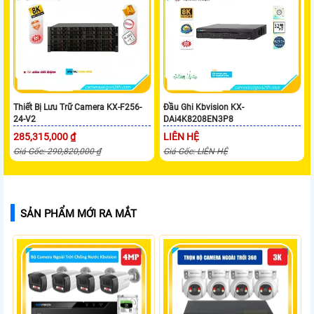
Thiết Bị Lưu Trữ Camera KX-F256-
Đầu Ghi Kbvision KX-
24-V2
DAi4K8208EN3P8
285,315,000 ₫
LIÊN HỆ
Giá Gốc: 290,820,000 ₫
Giá Gốc: LIÊN HỆ
SẢN PHẨM MỚI RA MẮT