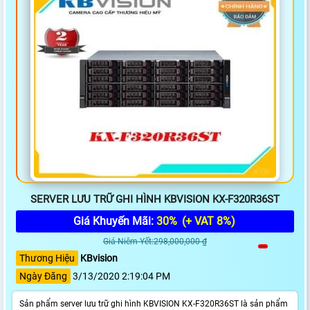
SERVER LƯU TRỮ GHI HÌNH KBVISION KX-F320R36ST
Giá Khuyến Mãi:
30%
(+ VAT 8%)
Giá Niêm Yết:298,000,000 ₫
Thương Hiệu
KBvision
Ngày Đăng
3/13/2020 2:19:04 PM
Sản phẩm server lưu trữ ghi hình KBVISION KX-F320R36ST là sản phẩm