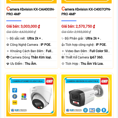
C
C
Amera Kbvision KX-CAi4003N-
Amera Kbvision KX-C4007CPN-
PRO 4MP
PRO 4MP
Giá bán: 3,003,000 ₫
Giá bán: 2,570,750 ₫
Giá Gốc: 4,620,000 ₫
Giá Gốc: 3,955,000 ₫
✨ Độ sắc nét :
Ultra 2k + .
✨ Độ Phân giải :
Ultra 2k + .
⚙ Công Nghệ Camera :
IP POE.
👍 Tích hợp công nghệ :
IP POE.
🔅 Khoảng Cách Ban Đêm :
Full
🔅 Video Ban Đêm :
Full Color 50m
Color 50m Có Màu Ban Ðêm.
Có Màu Ban Ðêm.
🐉️ Camera Dòng
Thân Kim loại.
🕸️ Thiết Kế Camera
Ip67 360.
️💎 Ưu Điểm :
Thu Âm.
️💠 Tích Hợp :
Thu Âm Và Loa.