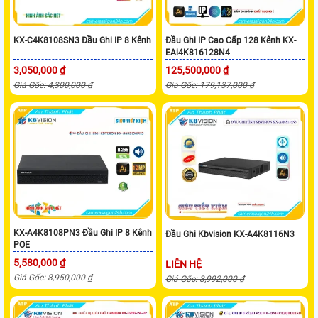
KX-C4K8108SN3 Đầu Ghi IP 8 Kênh
Đầu Ghi IP Cao Cấp 128 Kênh KX-
EAi4K816128N4
3,050,000 ₫
125,500,000 ₫
Giá Gốc: 4,300,000 ₫
Giá Gốc: 179,137,000 ₫
KX-A4K8108PN3 Đầu Ghi IP 8 Kênh
Đầu Ghi Kbvision KX-A4K8116N3
POE
5,580,000 ₫
LIÊN HỆ
Giá Gốc: 8,950,000 ₫
Giá Gốc: 3,992,000 ₫