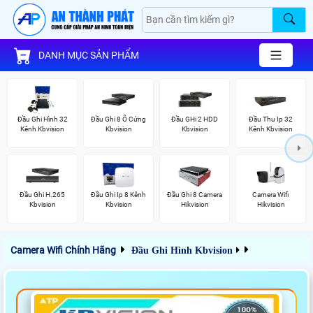
DANH MỤC SẢN PHẨM
Đầu Ghi Hình 32
Đầu Ghi 8 Ổ Cứng
Đầu GHi 2 HDD
Đầu Thu Ip 32
Kênh Kbvision
Kbvision
Kbvision
Kênh Kbvision
Đầu Ghi H.265
Đầu Ghi Ip 8 Kênh
Đầu Ghi 8 Camera
Camera Wifi
Kbvision
Kbvision
Hikvision
Hikvision
Camera Wifi Chính Hãng
Đầu Ghi Hình Kbvision