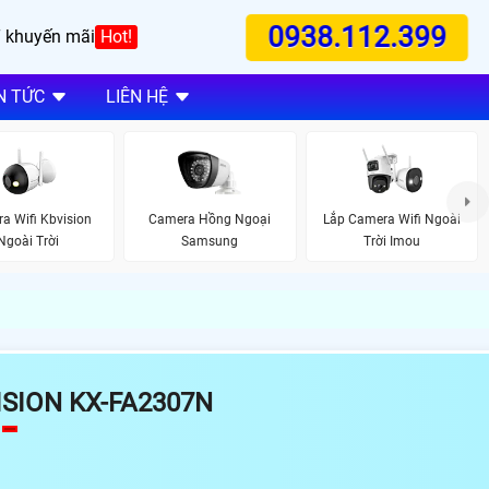
0938.112.399
 khuyến mãi
Hot!
N TỨC
LIÊN HỆ
a Wifi Kbvision
Camera Hồng Ngoại
Lắp Camera Wifi Ngoài
Ngoài Trời
Samsung
Trời Imou
SION KX-FA2307N