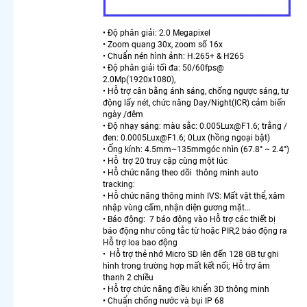
Camera
Wifi
• Độ phân giải: 2.0 Megapixel
Kbvision
• Zoom quang 30x, zoom số 16x
Giá Rẻ
• Chuẩn nén hình ảnh: H.265+ & H265
Bán
• Độ phân giải tối đa: 50/60fps@
Chạy
2.0Mp(1920x1080),
• Hỗ trợ cân bằng ánh sáng, chống ngược sáng, tự
Camera
động lấy nét, chức năng Day/Night(ICR) cảm biến
Wifi
ngày /đêm
Dahua
• Độ nhạy sáng: màu sắc: 0.005Lux@F1.6; trắng /
Có Màu
đen: 0.0005Lux@F1.6; 0Lux (hồng ngoại bật)
Ban Đêm
• Ống kính: 4.5mm~135mmgóc nhìn (67.8° ~ 2.4°)
Camera
• Hỗ trợ 20 truy cập cùng một lúc
• Hỗ chức năng theo dõi thông minh auto
Wifi 360
tracking:
Có Màu
• Hỗ chức năng thông minh IVS: Mất vật thể, xâm
Ban Đêm
nhập vùng cấm, nhận diện gương mặt...
Dahua
• Báo động: 7 báo động vào Hỗ trợ các thiết bị
Lắp
báo động như công tắc từ hoặc PIR,2 báo động ra
Camera
Hỗ trợ loa bao động
• Hỗ trợ thẻ nhớ Micro SD lên đến 128 GB tự ghi
Xoay 360
hình trong trường hợp mất kết nối; Hỗ trợ âm
Lắp
thanh 2 chiều
Camera
• Hỗ trợ chức năng điều khiển 3D thông minh
360 Báo
• Chuẩn chống nước và bụi IP 68