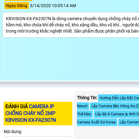
Ngày Đăng
3/14/2020 10:05:14 AM
KBVISION KX-FA2307N là dòng camera chuyên dụng chống cháy nổ đượ
hầm mỏ, kho chứa khí dễ cháy nổ, kho xăng dầu, kho vũ khí… người dù
trong môi trường khắc nghiệt nhất. Sản phẩm được phân phối và bán
Thông Tin:
Hướng Dẫn Lắp Đặt Ca
ĐÁNH GIÁ
CAMERA IP
Resort
Lắp Camera Bên Hông Xe (C
CHỐNG CHÁY NỔ 2MP
Thế Nào
Lắp Bộ 8 Camera Ip Wifi
KBVISION KX-FA2307N
Camera Xuất Xứ Korea
Lắp Camera
Nội dung: