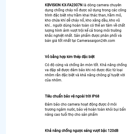
Trộm
KBVISION KX-FA2307N
là dòng camera chuyên
Camera
dụng chống cháy nổ được sử dụng trong các công
Cho
trình đặc biệt như hầm khai thác than, hầm mỏ,
kho chứa khí dễ cháy nổ, kho xăng dầu, kho vũ
Công
khí… người dùng hoàn toàn có thể an tâm về chất
Trình
lượng hình ảnh vượt trội kể cả trong môi trường
Chuyên
khắc nghiệt nhất. Sản phẩm được phân phối và
Dụng
bán giá tốt nhất tại Camerasaigon24h.com
Camera
Nhìn
Màn
Vỏ bằng hợp kim thép đặc biệt
Hình
Có độ cứng và chống ăn mòn tốt. Khả năng chống
Máy Tính
va đập sẽ được đảm bảo khi nó được đúc từ loại
Lắp
nhôm rắn đặc biệt và khả năng chông gỉ tuyệt vời
của nhôm.
Camera
Chống
Trộm
Tiêu chuẩn bảo vệ ngoài trời IP68
Ezviz
Đảm bảo cho camera hoạt động được ở môi
Lắp
trương ngâm nước, bảo vệ hoàn toàn khỏi bụi bẩn
Camea
nâng cao tuổi thọ cho sản phẩm
Wifi
Hikvision
2K
Khả năng chống ngược sáng vượt bậc 120dB