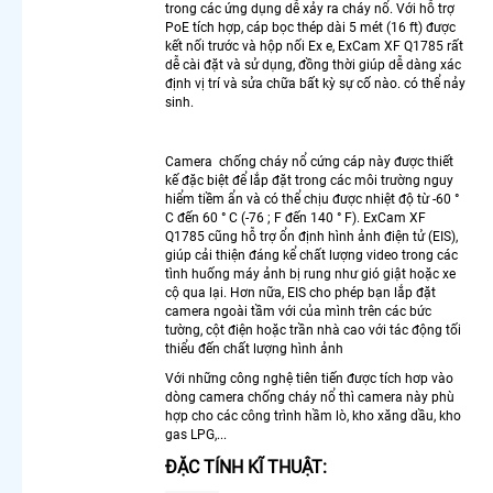
trong các ứng dụng dễ xảy ra cháy nổ. Với hỗ trợ
PoE tích hợp, cáp bọc thép dài 5 mét (16 ft) được
LẮP
kết nối trước và hộp nối Ex e, ExCam XF Q1785 rất
CAMERA
dễ cài đặt và sử dụng, đồng thời giúp dễ dàng xác
THEO
định vị trí và sửa chữa bất kỳ sự cố nào. có thể nảy
sinh.
NHU CẦU
Lắp
Camera
Camera chống cháy nổ cứng cáp này được thiết
Văn
kế đặc biệt để lắp đặt trong các môi trường nguy
hiểm tiềm ẩn và có thể chịu được nhiệt độ từ -60 °
Phòng
C đến 60 ° C (-76 ; F đến 140 ° F). ExCam XF
Giá Rẻ
Q1785 cũng hỗ trợ ổn định hình ảnh điện tử (EIS),
Lắp
giúp cải thiện đáng kể chất lượng video trong các
Camera
tình huống máy ảnh bị rung như gió giật hoặc xe
Nhà
cộ qua lại. Hơn nữa, EIS cho phép bạn lắp đặt
Xưởng
camera ngoài tầm với của mình trên các bức
tường, cột điện hoặc trần nhà cao với tác động tối
Giá Rẻ
thiểu đến chất lượng hình ảnh
Lắp
Camera
Với những công nghệ tiên tiến được tích hơp vào
dòng camera chống cháy nổ thì camera này phù
Gia Đình
hợp cho các công trình hầm lò, kho xăng dầu, kho
Giá Rẻ
gas LPG,...
Lắp
Camera
ĐẶC TÍNH KĨ THUẬT:
Kho