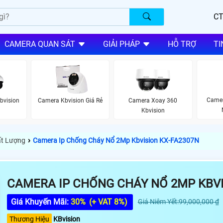
CT
CAMERA QUAN SÁT
GIẢI PHÁP
HỖ TRỢ
TI
Camer
bvision
Camera Kbvision Giá Rẻ
Camera Xoay 360
Kbvision
›
ất Lượng
Camera Ip Chống Cháy Nổ 2Mp Kbvision KX-FA2307N
CAMERA IP CHỐNG CHÁY NỔ 2MP KBVI
Giá Khuyến Mãi:
30%
(+ VAT 8%)
Giá Niêm Yết:99,000,000 ₫
Thương Hiệu
KBvision