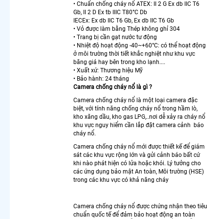
Động
• Chuẩn chống cháy nổ ATEX: II 2 G Ex db IIC T6
Gb, II 2 D Ex tb IIIC T80°C Db
Kbvision
IECEx: Ex db IIC T6 Gb, Ex db IIC T6 Gb
Camera
• Vỏ được làm bằng Thép không ghỉ 304
Ezviz 360
• Trang bị cần gạt nước tư động
Lắp
• Nhiệt độ hoạt động -40~+60°C: có thể hoạt động
Camera
ở môi trường thời tiết khắc nghiệt như khu vực
Wifi
băng giá hay bên trong kho lạnh....
• Xuất xứ: Thương hiệu Mỹ
Ngoài
• Bảo hành: 24 tháng
Trời
Camera chống cháy nổ là gì ?
Xoay 360
Camera chống cháy nổ là một loại camera đặc
Chính
biệt, với tính năng chống cháy nổ trong hầm lò,
Hãng
kho xăng dầu, kho gas LPG,..nơi dễ xảy ra cháy nổ
Dahua
khu vực nguy hiểm cần lắp đặt camera cảnh báo
Camera
cháy nổ.
Ebitcam
Camera chống cháy nổ mới được thiết kế để giám
360
sát các khu vực rộng lớn và gửi cảnh báo bất cứ
Lắp
khi nào phát hiện có lửa hoặc khói. Lý tưởng cho
Camera
các ứng dụng bảo mật An toàn, Môi trường (HSE)
Ip Dahua
trong các khu vực có khả năng cháy
360
Camera
Camera chống cháy nổ được chứng nhận theo tiêu
Xoay 360
chuẩn quốc tế để đảm bảo hoạt động an toàn
Hikvision