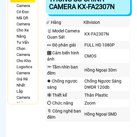
CAMERA KX-FA2307N
Camera
Có Đọc
Mã QR
☄️ Hãng
KBvision
Camera
Cho Xe
🥇 Model Camera
KX-FA2307N
Nâng
Quan Sát
Tư Vấn
️👀 Độ phân giải
FULL HD 1080P
Chọn
🎛 Cảm biến hình
Camera
CMOS
ảnh
Cho Kho
Logistics
🔦 Tầm nhìn ban
Hồng Ngoại 30m
Camera
đêm
Giá Rẻ
✱ Chống ngược
Chống Ngược Sáng
Nhất
sáng
DWDR 120db
Lắp
🕸️ Thiết kế
Thân Plastic
Camera
💮 Chức năng
Zoom
Phòng
Phẩu
🔖 Công nghệ ban
Hồng Ngoại SMD
Thuật
đêm
Camera
Có
Chống