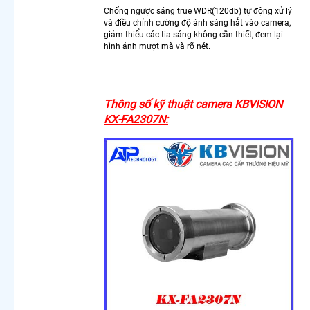
Lắp
Chống ngược sáng true WDR(120db) tự động xử lý
Camera
và điều chỉnh cường độ ánh sáng hắt vào camera,
Wifi
giảm thiểu các tia sáng không cần thiết, đem lại
Dahua
hình ảnh mượt mà và rõ nét.
Ngoài
Trời
Chính
Hãng
Thông số kỹ thuật camera KBVISION
Camera
KX-FA2307N:
Wifi
Ngoài
Trời
Lắp Đặt
Camera
Wifi
Thân
Ngoài
Trời
Kbvision
Lắp
Camera
Wifi
Vantech