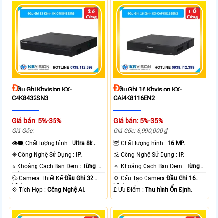
Đ
Đ
Ầu Ghi Kbvision KX-
Ầu Ghi 16 Kbvision KX-
C4K8432SN3
CAi4K8116EN2
Giá bán: 5%-35%
Giá bán: 5%-35%
Giá Gốc:
Giá Gốc: 6,990,000 ₫
👁️‍🗨 Chất lượng hình :
Ultra 8k .
🦉 Chất lượng hình :
16 MP.
✳️ Công Nghệ Sử Dụng :
IP.
🕉️ Công Nghệ Sử Dụng :
IP.
⭐ Khoảng Cách Ban Đêm :
Từng Vị
🔅 Khoảng Cách Ban Đêm :
Từng
Trí Camera .
Vị Trí Camera .
💦 Camera Thiết Kế
Đầu Ghi 32
💢 Cấu Tạo Camera
Đầu Ghi 16
kênh.
kênh.
️💠 Tích Hợp :
Công Nghệ AI.
️₤ Ưu Điểm :
Thu hình Ổn Định.