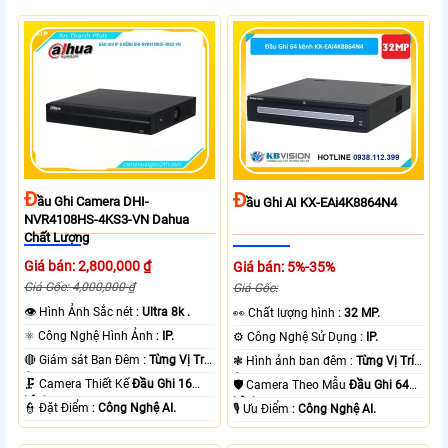
Đ
Đ
Ầu Ghi Camera DHI-
Ầu Ghi AI KX-EAi4K8864N4
NVR4108HS-4KS3-VN Dahua
Chất Lượng
Giá bán: 2,800,000 ₫
Giá bán: 5%-35%
Giá Gốc: 4,000,000 ₫
Giá Gốc:
👁 Hình Ảnh Sắc nét :
Ultra 8k .
️👀 Chất lượng hình :
32 MP.
⚛️ Công Nghệ Hình Ảnh :
IP.
⚙ Công Nghệ Sử Dụng :
IP.
🔴 Giám sát Ban Đêm :
Từng Vị Trí
❃ Hình ảnh ban đêm :
Từng Vị Trí
Camera .
Camera .
🗜️ Camera Thiết Kế
Đầu Ghi 16
🛡 Camera Theo Mẫu
Đầu Ghi 64
kênh.
kênh.
️👮 Đặt Điểm :
Công Nghệ AI.
️🎙 Ưu Điểm :
Công Nghệ AI.