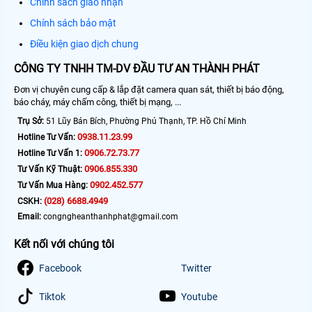
Chính sách giao nhận
Chính sách bảo mật
Điều kiện giao dịch chung
CÔNG TY TNHH TM-DV ĐẦU TƯ AN THÀNH PHÁT
Đơn vị chuyên cung cấp & lắp đặt camera quan sát, thiết bị báo động,
báo cháy, máy chấm công, thiết bị mạng, ...
Trụ Sở:
51 Lũy Bán Bích, Phường Phú Thạnh, TP. Hồ Chí Minh
0938.11.23.99
Hotline Tư Vấn:
0906.72.73.77
Hotline Tư Vấn 1:
0906.855.330
Tư Vấn Kỹ Thuật:
0902.452.577
Tư Vấn Mua Hàng:
(028) 6688.4949
CSKH:
Email:
congngheanthanhphat@gmail.com
Kết nối với chúng tôi
Facebook
Twitter
Tiktok
Youtube