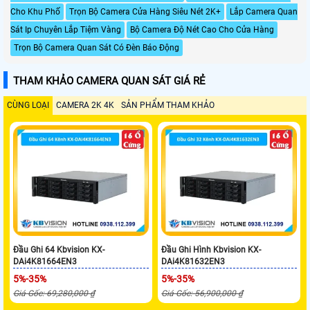
Cho Khu Phố
Trọn Bộ Camera Cửa Hàng Siêu Nét 2K+
Lắp Camera Quan
Sát Ip Chuyên Lắp Tiệm Vàng
Bộ Camera Độ Nét Cao Cho Cửa Hàng
Trọn Bộ Camera Quan Sát Có Đèn Báo Động
THAM KHẢO CAMERA QUAN SÁT GIÁ RẺ
CÙNG LOẠI
CAMERA 2K 4K
SẢN PHẨM THAM KHẢO
Đầu Ghi 64 Kbvision KX-
Đầu Ghi Hình Kbvision KX-
DAi4K81664EN3
DAi4K81632EN3
5%-35%
5%-35%
Giá Gốc: 69,280,000 ₫
Giá Gốc: 56,900,000 ₫