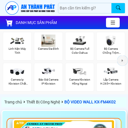
DANH MỤC SẢN PHẨM
Linh Kiện Máy
Camera Gia Đình
Bộ Camera Full
Bộ Camera
Tính
Color Dahua
Chống Trộm
Hikvision
Camera Ip
Báo Giá Camera
Camera Kbvision
Lắp Camera
Kbvision Chất
IP Kbvision
Hồng Ngoại
H.265+ Kbvision
Lượng
›
›
Trang chủ
Thiết Bị Công Nghệ
BỘ VIDEO WALL KX-FM4K02