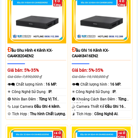
Đ
Đ
Ầu Ghu Hình 4 Kênh KX-
Ầu Ghi 16 Kênh KX-
CAi4K8204EN2
CAi4K8416EN2
Giá bán: 5%-35%
Giá bán: 5%-35%
Giá Gốc: 7,590,000 ₫
Giá Gốc: 15,100,000 ₫
👁️‍🗨 Chất lượng hình :
16 MP.
👁️‍🗨 Chất lượng hình :
16 MP.
⚜️ Công Nghệ Sử Dụng :
IP.
✳️ Công Nghệ Sử Dụng :
IP.
🔴 Nhìn Ban Đêm :
Từng Vị Trí
🌚 Khoảng Cách Ban Đêm :
Từng
Camera .
Vị Trí Camera .
🔩 Loại Camera
Đầu Ghi 4 kênh.
🤹 Camera Thiết Kế
Đầu Ghi 16
kênh.
️💠 Tích Hợp :
Thu hình Chất Lượng.
️📡 Tích Hợp :
Công Nghệ AI.