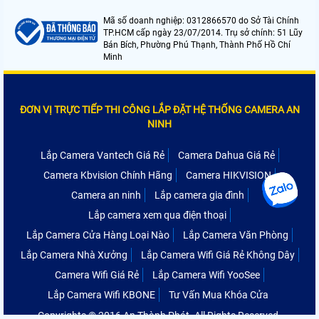
Mã số doanh nghiệp: 0312866570 do Sở Tài Chính
TP.HCM cấp ngày 23/07/2014. Trụ sở chính: 51 Lũy
Bán Bích, Phường Phú Thạnh, Thành Phố Hồ Chí
Minh
ĐƠN VỊ TRỰC TIẾP THI CÔNG LẮP ĐẶT HỆ THỐNG CAMERA AN
NINH
Lắp Camera Vantech Giá Rẻ
Camera Dahua Giá Rẻ
Camera Kbvision Chính Hãng
Camera HIKVISION
Camera an ninh
Lắp camera gia đình
Lắp camera xem qua điện thoại
Lắp Camera Cửa Hàng Loại Nào
Lắp Camera Văn Phòng
Lắp Camera Nhà Xưởng
Lắp Camera Wifi Giá Rẻ Không Dây
Camera Wifi Giá Rẻ
Lắp Camera Wifi YooSee
Lắp Camera Wifi KBONE
Tư Vấn Mua Khóa Cửa
Copyrights © 2016 An Thành Phát. All Rights Reserved.