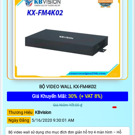
BỘ VIDEO WALL KX-FM4K02
Giá Khuyến Mãi:
30%
(+ VAT 8%)
Giá Niêm Yết:00 ₫
Thương Hiệu
KBvision
Ngày Đăng
5/16/2020 9:30:01 AM
Bộ video wall sử dụng cho mục đích đơn giản hỗ trợ 4 màn hình – Hỗ