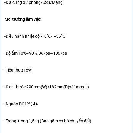
-Đĩa cứng dự phòng/USB/Mạng
Môi trường làm việc
-Điều hành
nhiệt độ -10℃~+55℃
-Độ ẩm 10%~90%, 86kpa~106kpa
-Tiêu thụ ≤15W
-Kích thước 290mm(W)x182mm(D)x41mm(H)
-Nguồn DC12V, 4A
-Trọng lượng 1,5kg (Bao gồm cả bộ chuyển đổi)