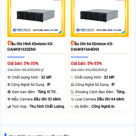
Đ
Đ
Ầu Ghi Hình Kbvision KX-
Ầu Ghi 64 Kbvision KX-
DAi4K81632EN3
DAi4K81664EN3
Giá bán: 5%-35%
Giá bán: 5%-35%
Giá Gốc: 56,900,000 ₫
Giá Gốc: 69,280,000 ₫
💯 Chất lượng hình :
32 MP.
✨ Chất lượng hình :
32 MP.
®️ Công Nghệ Sử Dụng :
IP.
👍 Công Nghệ Sử Dụng :
IP.
🔴 Xem ban đêm :
Từng Vị Trí
🌜 Khoảng Cách Ban Đêm :
Từng
Camera .
Vị Trí Camera .
⚒ Mẫu Camera
Đầu Ghi 32 kênh.
🔩 Loại Camera
Đầu Ghi 64 kênh.
️🛃 Tích Hợp :
Thu hình Chất Lượng.
️✨ Ưu Điểm :
Công Nghệ AI.