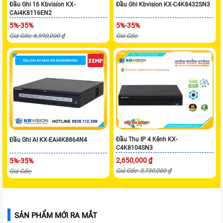
Đầu Ghi 16 Kbvision KX-
Đầu Ghi Kbvision KX-C4K8432SN3
CAi4K8116EN2
5%-35%
5%-35%
Giá Gốc: 6,990,000 ₫
Giá Gốc:
Đầu Thu IP 4 Kênh KX-
Đầu Ghi AI KX-EAi4K8864N4
C4K8104SN3
2,650,000 ₫
5%-35%
Giá Gốc: 3,730,000 ₫
Giá Gốc:
SẢN PHẨM MỚI RA MẮT