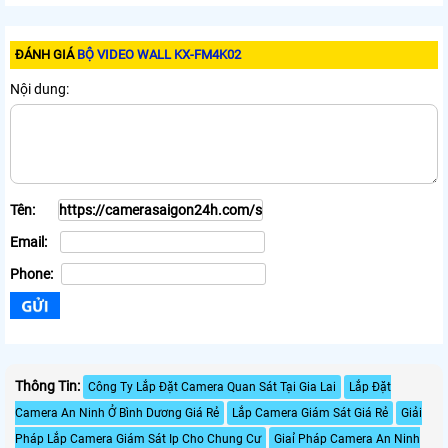
ĐÁNH GIÁ
BỘ VIDEO WALL KX-FM4K02
Nội dung:
Tên:
Email:
Phone:
Thông Tin:
Công Ty Lắp Đặt Camera Quan Sát Tại Gia Lai
Lắp Đặt
Camera An Ninh Ở Bình Dương Giá Rẻ
Lắp Camera Giám Sát Giá Rẻ
Giải
Pháp Lắp Camera Giám Sát Ip Cho Chung Cư
Giaỉ Pháp Camera An Ninh