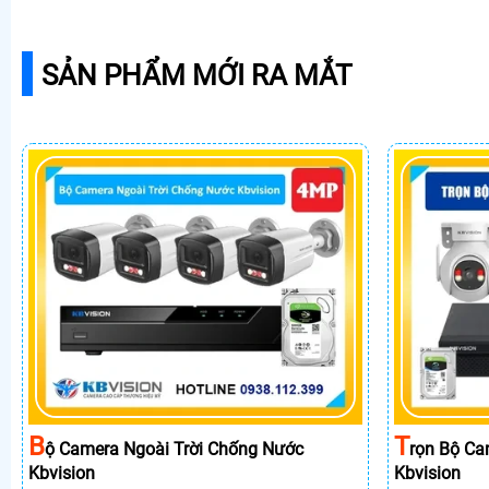
SẢN PHẨM MỚI RA MẮT
B
T
Ộ Camera Ngoài Trời Chống Nước
Rọn Bộ Ca
Kbvision
Kbvision