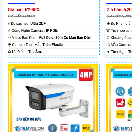
Giá bán: 5%-35%
Giá bán: 5,20
Giá Gốc: Liên Hệ
Giá Gốc: 6,200
️⚡ Độ sắc nét :
Ultra 2k + .
👁 Độ Phân giải
⚛️ Công Nghệ Camera :
IP POE.
🔦 Video Ban Đêm :
Full Color 30m Có Màu Ban Ðêm.
Ðêm.
🐉️ Camera Theo Mẫu
Thân Plastic.
🕉️ Mẫu Camer
️🔮 Ưu Điểm :
Thu Âm.
️🔈 Tích Hợp :
Th