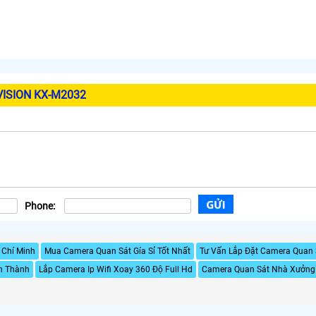
VISION KX-M2032
Phone:
 Chí Minh
Mua Camera Quan Sát Gía Sỉ Tốt Nhất
Tư Vấn Lắp Đặt Camera Quan 
h Thành
Lắp Camera Ip Wifi Xoay 360 Độ Full Hd
Camera Quan Sát Nhà Xưởng 