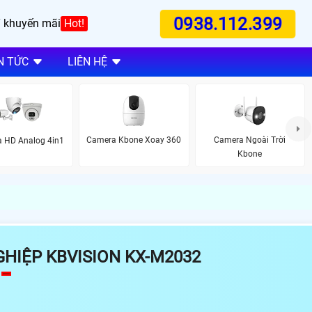
0938.112.399
 khuyến mãi
Hot!
N TỨC
LIÊN HỆ
Camera Kbone Xoay 360
Camera Ngoài Trời
 HD Analog 4in1
Kbone
HIỆP KBVISION KX-M2032