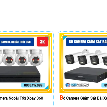
B
mera Ngoài Trời Xoay 360
Ộ Camera Giám Sát Bãi X