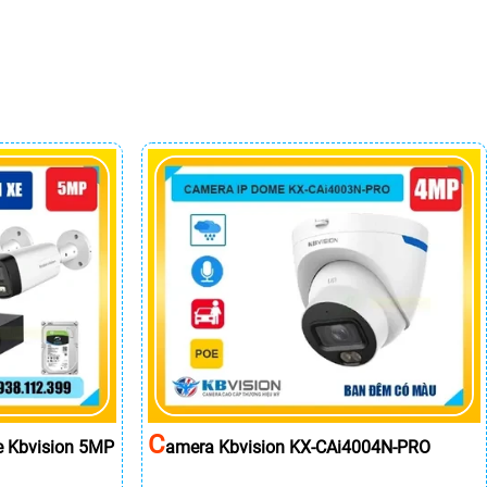
C
e Kbvision 5MP
Amera Kbvision KX-CAi4004N-PRO