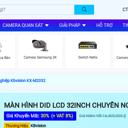
CT
CAMERA QUAN SÁT
GIẢI PHÁP
HỖ TRỢ
TI
Camera Samsung 2K
Switch Netis
ua Báo
Camera
Nghiệp Kbvision KX-M2032
MÀN HÌNH DID LCD 32INCH CHUYÊN NG
Giá Khuyến Mãi:
30%
(+ VAT 8%)
Giá Niêm Yết:16,400,000 ₫
Thương Hiệu
KBvision