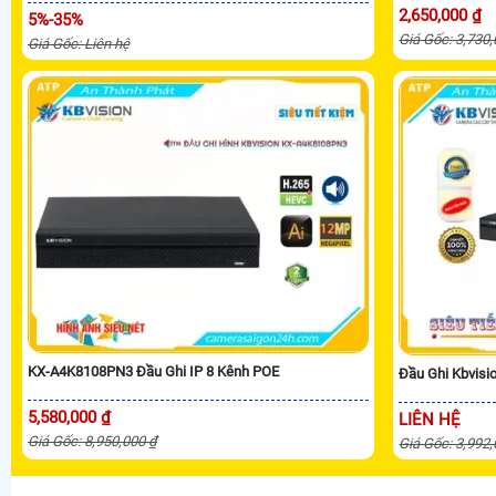
2,650,000 ₫
5%-35%
Giá Gốc: 3,730
Giá Gốc: Liên hệ
KX-A4K8108PN3 Đầu Ghi IP 8 Kênh POE
Đầu Ghi Kbvis
5,580,000 ₫
LIÊN HỆ
Giá Gốc: 8,950,000 ₫
Giá Gốc: 3,992