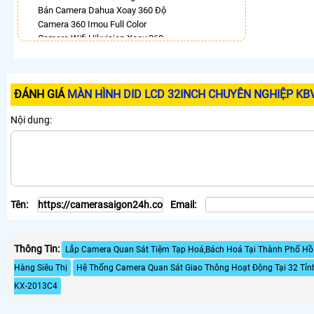
Bán Camera Dahua Xoay 360 Độ
Camera 360 Imou Full Color
Camera Wifi Hikvision Xoay 360
Camera Ip 360 Hikvision
Lắp Camera Xoay 360 Toàn Cảnh
Camera 360 Độ Hikvision
ĐÁNH GIÁ
MÀN HÌNH DID LCD 32INCH CHUYÊN NGHIỆP KB
Lắp Camera Wifi Ngoài Trời Xoay 360
Camera 360 Imou Báo Động
Nội dung:
LẮP CAMERA THEO NHU CẦU
Lắp Camera Văn Phòng Giá Rẻ
Lắp Camera Nhà Xưởng Giá Rẻ
Lắp Camera Gia Đình Giá Rẻ
Lắp Camera Kho Hàng Giá Rẻ
Tên:
Email:
Lắp Camera Cửa Hàng Giá Rẻ
Lắp Camera Wifi Giá Rẻ Chính Hãng
Lắp Camera Công Trình Giá Rẻ
Thông Tin:
Camera 360 Giá Rẻ
Lắp Camera Quan Sát Tiệm Tạp Hoá,Bách Hoá Tại Thành Phố Hồ
Hàng Siêu Thị
Hệ Thống Camera Quan Sát Giao Thông Hoạt Động Tại 32 Tỉn
KX-2013C4