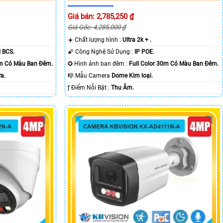
Giá bán: 2,785,250 ₫
Giá Gốc: 4,285,000 ₫
☀️ Chất lượng hình :
Ultra 2k + .
 BCS.
🌠 Công Nghệ Sử Dụng :
IP POE.
0m Có Màu Ban Ðêm.
✪ Hình ảnh ban đêm :
Full Color 30m Có Màu Ban Ðêm.
a.
🎼️ Mẫu Camera
Dome Kim loại.
️ƒ Điểm Nỗi Bật :
Thu Âm.