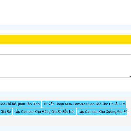
Sát Giá Rẻ Quận Tân Bình
Tư Vấn Chọn Mua Camera Quan Sát Cho Chuỗi Cửa
Giá Rẻ
Lắp Camera Kho Hàng Giá Rẻ Sắc Nét
Lắp Camera Kho Xưởng Gía Rẻ