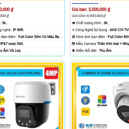
0,000 ₫
Giá bán: 5,500,000 ₫
,000 ₫
Giá Gốc: 8,900,000 ₫
 :
3k .
👁 Chất lượng hình :
3k .
🏆 Tích hợp công nghệ :
IP Wifi.
✳️ Công Nghệ Sử Dụng :
AHD CVI TVI
🌛 Khoảng Cách Ban Đêm :
Full Color 30m Có Màu Ban
🔴 Hình ảnh ban đêm :
Full Color 8
a
IP67 xoay 360.
🐉️ Mẫu Camera
Thân Kim loại + Nhự
u Âm Và Loa.
️🔔 Điểm Nỗi Bật :
Thu Âm.