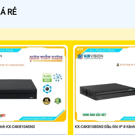
Á RẺ
Kênh KX-C4K8104SN3
KX-C4K8108SN3 Đầu Ghi IP 8 Kênh