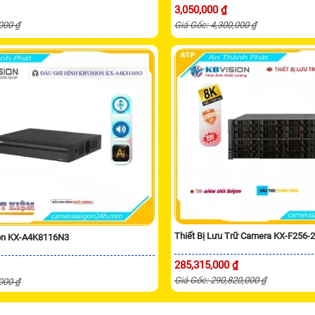
3,050,000 ₫
,000 ₫
Giá Gốc: 4,300,000 ₫
Thiết Bị Lưu Trữ Camera KX-F256-
ion KX-A4K8116N3
285,315,000 ₫
Giá Gốc: 290,820,000 ₫
,000 ₫