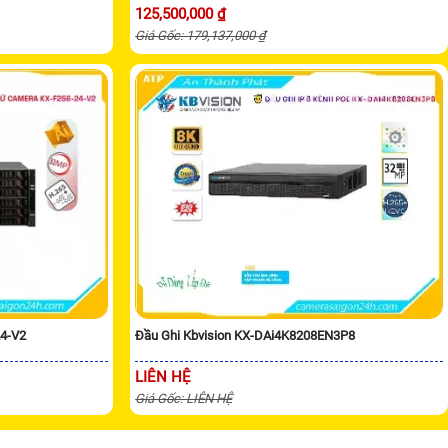
125,500,000 ₫
Giá Gốc: 179,137,000 ₫
24-V2
Đầu Ghi Kbvision KX-DAi4K8208EN3P8
LIÊN HỆ
Giá Gốc: LIÊN HỆ