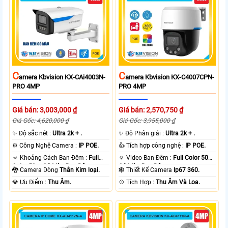
C
C
Amera Kbvision KX-CAi4003N-
Amera Kbvision KX-C4007CPN-
PRO 4MP
PRO 4MP
Giá bán: 3,003,000 ₫
Giá bán: 2,570,750 ₫
Giá Gốc: 4,620,000 ₫
Giá Gốc: 3,955,000 ₫
✨ Độ sắc nét :
Ultra 2k + .
✨ Độ Phân giải :
Ultra 2k + .
⚙ Công Nghệ Camera :
IP POE.
👍 Tích hợp công nghệ :
IP POE.
🔅 Khoảng Cách Ban Đêm :
Full
🔅 Video Ban Đêm :
Full Color 50m
Color 50m Có Màu Ban Ðêm.
Có Màu Ban Ðêm.
🐉️ Camera Dòng
Thân Kim loại.
🕸️ Thiết Kế Camera
Ip67 360.
️💎 Ưu Điểm :
Thu Âm.
️💠 Tích Hợp :
Thu Âm Và Loa.