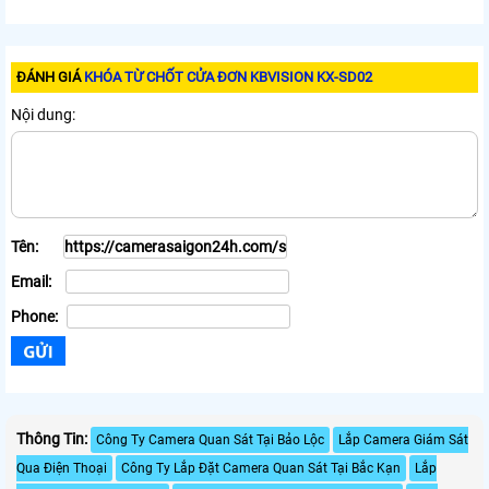
ĐÁNH GIÁ
KHÓA TỪ CHỐT CỬA ĐƠN KBVISION KX-SD02
Nội dung:
Tên:
Email:
Phone:
Thông Tin:
Công Ty Camera Quan Sát Tại Bảo Lộc
Lắp Camera Giám Sát
Qua Điện Thoại
Công Ty Lắp Đặt Camera Quan Sát Tại Bắc Kạn
Lắp