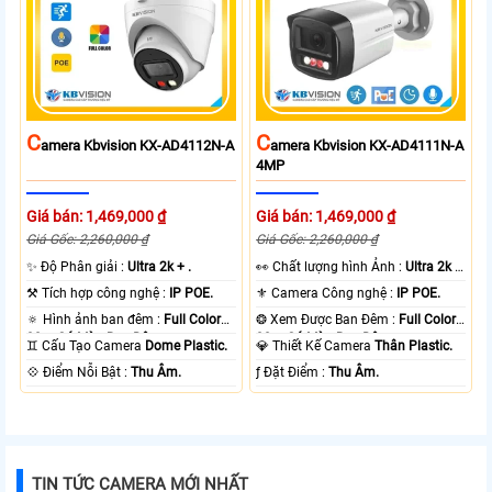
C
C
Amera Kbvision KX-AD4112N-A
Amera Kbvision KX-AD4111N-A
4MP
Giá bán: 1,469,000 ₫
Giá bán: 1,469,000 ₫
Giá Gốc: 2,260,000 ₫
Giá Gốc: 2,260,000 ₫
✨ Độ Phân giải :
Ultra 2k + .
️👀 Chất lượng hình Ảnh :
Ultra 2k +
.
⚒ Tích hợp công nghệ :
IP POE.
⚜️ Camera Công nghệ :
IP POE.
🔅 Hình ảnh ban đêm :
Full Color
❂ Xem Được Ban Đêm :
Full Color
30m Có Màu Ban Ðêm.
30m Có Màu Ban Ðêm.
♊ Cấu Tạo Camera
Dome Plastic.
💎 Thiết Kế Camera
Thân Plastic.
️💠 Điểm Nỗi Bật :
Thu Âm.
️ƒ Đặt Điểm :
Thu Âm.
TIN TỨC CAMERA MỚI NHẤT