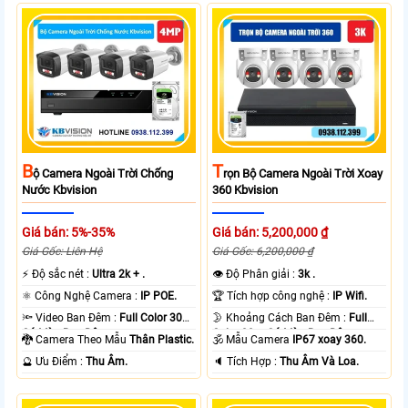
B
T
Ộ Camera Ngoài Trời Chống
Rọn Bộ Camera Ngoài Trời Xoay
Nước Kbvision
360 Kbvision
Giá bán: 5%-35%
Giá bán: 5,200,000 ₫
Giá Gốc: Liên Hệ
Giá Gốc: 6,200,000 ₫
️⚡ Độ sắc nét :
Ultra 2k + .
👁 Độ Phân giải :
3k .
⚛️ Công Nghệ Camera :
IP POE.
🏆 Tích hợp công nghệ :
IP Wifi.
🔦 Video Ban Đêm :
Full Color 30m
🌛 Khoảng Cách Ban Đêm :
Full
Có Màu Ban Ðêm.
Color 30m Có Màu Ban Ðêm.
🐉️ Camera Theo Mẫu
Thân Plastic.
🕉️ Mẫu Camera
IP67 xoay 360.
️🔮 Ưu Điểm :
Thu Âm.
️🔈 Tích Hợp :
Thu Âm Và Loa.