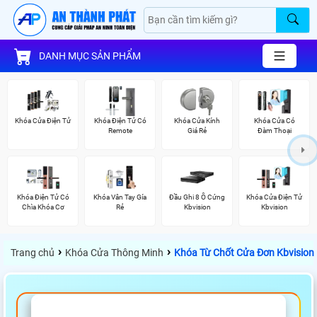
DANH MỤC SẢN PHẨM
Khóa Cửa Điện Tử
Khóa Điện Tử Có
Khóa Cửa Kính
Khóa Cửa Có
Remote
Giá Rẻ
Đàm Thoại
Khóa Điện Tử Có
Khóa Vân Tay Gía
Đầu Ghi 8 Ổ Cứng
Khóa Cửa Điện Tử
Chìa Khóa Cơ
Rẻ
Kbvision
Kbvision
›
›
Trang chủ
Khóa Cửa Thông Minh
Khóa Từ Chốt Cửa Đơn Kbvision