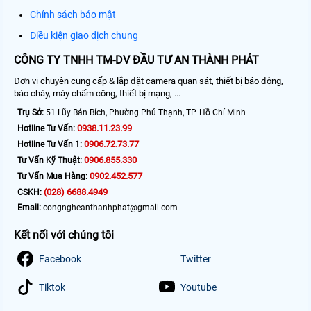
Chính sách bảo mật
Điều kiện giao dịch chung
CÔNG TY TNHH TM-DV ĐẦU TƯ AN THÀNH PHÁT
Đơn vị chuyên cung cấp & lắp đặt camera quan sát, thiết bị báo động,
báo cháy, máy chấm công, thiết bị mạng, ...
Trụ Sở:
51 Lũy Bán Bích, Phường Phú Thạnh, TP. Hồ Chí Minh
0938.11.23.99
Hotline Tư Vấn:
0906.72.73.77
Hotline Tư Vấn 1:
0906.855.330
Tư Vấn Kỹ Thuật:
0902.452.577
Tư Vấn Mua Hàng:
(028) 6688.4949
CSKH:
Email:
congngheanthanhphat@gmail.com
Kết nối với chúng tôi
Facebook
Twitter
Tiktok
Youtube