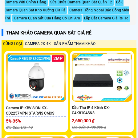
Camera Wifi Chính Hàng
Sửa Chửa Camera Quan Sát Quận 12
Bộ 8
Camera Quan Sát Kho Xưởng Gía Rẻ
Camera Hồng Ngoại Báo Động Siêu
Thị
Camera Quan Sát Cửa Hàng Có Ghi Âm
Lắp Đặt Camera Giá Rẻ Hd
THAM KHẢO CAMERA QUAN SÁT GIÁ RẺ
CÙNG LOẠI
CAMERA 2K 4K
SẢN PHẨM THAM KHẢO
Đầu Thu IP 4 Kênh KX-
Camera IP KBVISION KX-
C4K8104SN3
CD2257MPN STARVIS CMOS
2,650,000 ₫
5%-35%
Giá Gốc: 3,730,000 ₫
Giá Gốc: Liên hệ