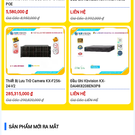
POE
5,580,000 ₫
LIÊN HỆ
Giá Gốc: 8,950,000 ₫
Giá Gốc: 3,992,000 ₫
Thiết Bị Lưu Trữ Camera KX-F256-
Đầu Ghi Kbvision KX-
24-V2
DAi4K8208EN3P8
285,315,000 ₫
LIÊN HỆ
Giá Gốc: 290,820,000 ₫
Giá Gốc: LIÊN HỆ
SẢN PHẨM MỚI RA MẮT