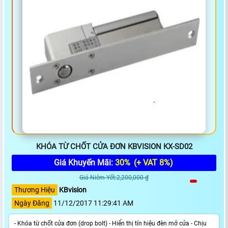
KHÓA TỪ CHỐT CỬA ĐƠN KBVISION KX-SD02
Giá Khuyến Mãi:
30%
(+ VAT 8%)
Giá Niêm Yết:2,200,000 ₫
Thương Hiệu
KBvision
Ngày Đăng
11/12/2017 11:29:41 AM
- Khóa từ chốt cửa đơn (drop bolt) - Hiển thị tín hiệu đèn mở cửa - Chịu