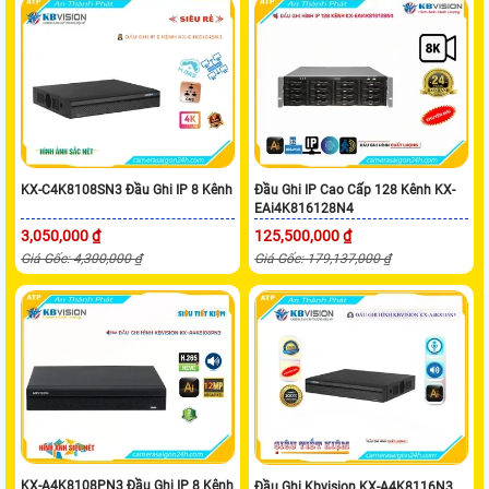
KX-C4K8108SN3 Đầu Ghi IP 8 Kênh
Đầu Ghi IP Cao Cấp 128 Kênh KX-
EAi4K816128N4
3,050,000 ₫
125,500,000 ₫
Giá Gốc: 4,300,000 ₫
Giá Gốc: 179,137,000 ₫
KX-A4K8108PN3 Đầu Ghi IP 8 Kênh
Đầu Ghi Kbvision KX-A4K8116N3