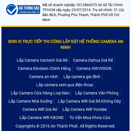
Mã số doanh nghiệp: 0312866570 do Sở Tài Chính
TP.HCM cấp ngày 23/07/2014. Trụ sở chính: 51 Lũy
Bán Bích, Phường Phú Thạnh, Thành Phố Hồ Chí
Minh
ĐƠN VỊ TRỰC TIẾP THI CÔNG LẮP ĐẶT HỆ THỐNG CAMERA AN
NINH
Lắp Camera Vantech Giá Rẻ
Camera Dahua Giá Rẻ
Camera Kbvision Chính Hãng
Camera HIKVISION
Camera an ninh
Lắp camera gia đình
Lắp camera xem qua điện thoại
Lắp Camera Cửa Hàng Loại Nào
Lắp Camera Văn Phòng
Lắp Camera Nhà Xưởng
Lắp Camera Wifi Giá Rẻ Không Dây
Camera Wifi Giá Rẻ
Lắp Camera Wifi YooSee
Lắp Camera Wifi KBONE
Tư Vấn Mua Khóa Cửa
Copyrights © 2016 An Thành Phát. All Rights Reserved.