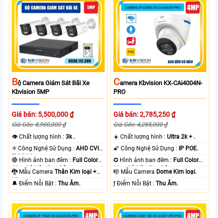
B
C
Ộ Camera Giám Sát Bãi Xe
Amera Kbvision KX-CAi4004N-
Kbvision 5MP
PRO
Giá bán: 5,500,000 ₫
Giá bán: 2,785,250 ₫
Giá Gốc: 8,900,000 ₫
Giá Gốc: 4,285,000 ₫
👁 Chất lượng hình :
3k .
☀️ Chất lượng hình :
Ultra 2k + .
✳️ Công Nghệ Sử Dụng :
AHD CVI
🌠 Công Nghệ Sử Dụng :
IP POE.
TVI BCS.
🔴 Hình ảnh ban đêm :
Full Color
✪ Hình ảnh ban đêm :
Full Color
80m Có Màu Ban Ðêm.
30m Có Màu Ban Ðêm.
🐉️ Mẫu Camera
Thân Kim loại +
🎼️ Mẫu Camera
Dome Kim loại.
Nhựa.
️🔔 Điểm Nỗi Bật :
Thu Âm.
️ƒ Điểm Nỗi Bật :
Thu Âm.