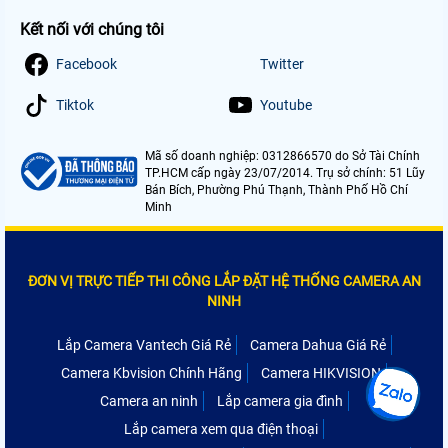
Kết nối với chúng tôi
Facebook
Twitter
Tiktok
Youtube
Mã số doanh nghiệp: 0312866570 do Sở Tài Chính
TP.HCM cấp ngày 23/07/2014. Trụ sở chính: 51 Lũy
Bán Bích, Phường Phú Thạnh, Thành Phố Hồ Chí
Minh
ĐƠN VỊ TRỰC TIẾP THI CÔNG LẮP ĐẶT HỆ THỐNG CAMERA AN
NINH
Lắp Camera Vantech Giá Rẻ
Camera Dahua Giá Rẻ
Camera Kbvision Chính Hãng
Camera HIKVISION
Camera an ninh
Lắp camera gia đình
Lắp camera xem qua điện thoại