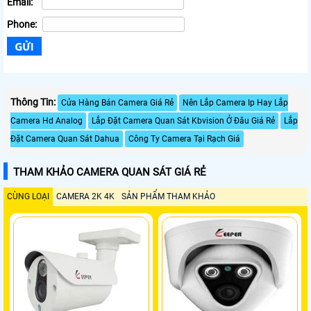
Email:
Phone:
Thông Tin:
Cửa Hàng Bán Camera Giá Rẻ
Nên Lắp Camera Ip Hay Lắp
Camera Hd Analog
Lắp Đặt Camera Quan Sát Kbvision Ở Đâu Giá Rẻ
Lắp
Đặt Camera Quan Sát Dahua
Công Ty Camera Tại Rạch Giá
THAM KHẢO CAMERA QUAN SÁT GIÁ RẺ
CÙNG LOẠI
CAMERA 2K 4K
SẢN PHẨM THAM KHẢO