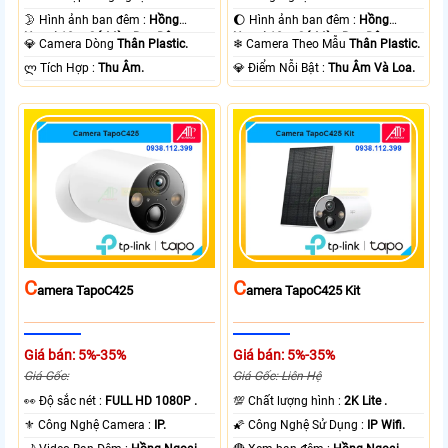
🌛 Hình ảnh ban đêm :
Hồng
🌔 Hình ảnh ban đêm :
Hồng
Ngoại 10m Có Màu Ban Ðêm.
Ngoại 10m Có Màu Ban Ðêm.
💎 Camera Dòng
Thân Plastic.
❄ Camera Theo Mẫu
Thân Plastic.
️ლ Tích Hợp :
Thu Âm.
️💎 Điểm Nỗi Bật :
Thu Âm Và Loa.
C
C
Amera TapoC425
Amera TapoC425 Kit
Giá bán: 5%-35%
Giá bán: 5%-35%
Giá Gốc:
Giá Gốc: Liên Hệ
️👀 Độ sắc nét :
FULL HD 1080P .
💯 Chất lượng hình :
2K Lite .
⚜️ Công Nghệ Camera :
IP.
🌠 Công Nghệ Sử Dụng :
IP Wifi.