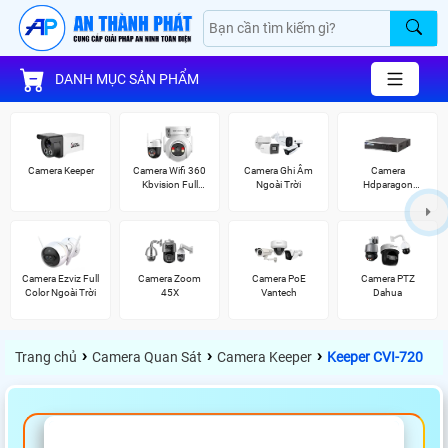
DANH MỤC SẢN PHẨM
Camera Keeper
Camera Wifi 360
Camera Ghi Âm
Camera
Kbvision Full
Ngoài Trời
Hdparagon
Color
Starlight
Camera Ezviz Full
Camera Zoom
Camera PoE
Camera PTZ
Color Ngoài Trời
45X
Vantech
Dahua
›
›
›
Trang chủ
Camera Quan Sát
Camera Keeper
Keeper CVI-720