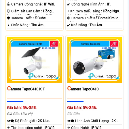
.
1080P .
👍 Camera Công nghệ :
IP Wifi.
🌠 Công Nghệ Hình Ảnh :
IP.
💥 Giám sát Ban Đêm :
Hồng
⭐ Khi xem thiếu sáng :
Hồng Ngoại
Ngoại 10m Hồng Ngoại SMD.
10m Hồng Ngoại SMD.
🛡 Camera Thiết Kế
Cube.
🕸️ Camera Thiết Kế
Dome Kim loại
+ Nhựa.
️☣️ Chức Năng :
Thu Âm.
️✔️ Khả Năng :
Thu Âm.
C
C
Amera TapoC410 KIT
Amera TapoC410
Giá bán: 5%-35%
Giá bán: 5%-35%
Giá Gốc: Liên Hệ
Giá Gốc:
👁️‍🗨 Độ Phân giải :
2K Lite .
👁️‍🗨 Hình Ành Chất Lượng :
2K
Lite .
⚜️ Tích hợp công nghệ :
IP Wifi.
⚜️ Công Nghệ :
IP Wifi.