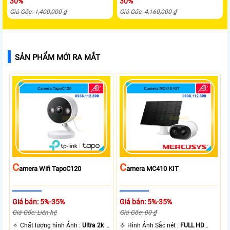
30%
30%
Giá Gốc: 1,400,000 ₫
Giá Gốc: 4,160,000 ₫
SẢN PHẨM MỚI RA MẮT
C
C
Amera Wifi TapoC120
Amera MC410 KIT
Giá bán: 5%-35%
Giá bán: 5%-35%
Giá Gốc: Liên hệ
Giá Gốc: 00 ₫
🔅 Chất lượng hình Ảnh :
Ultra 2k +
🔆 Hình Ảnh Sắc nét :
FULL HD