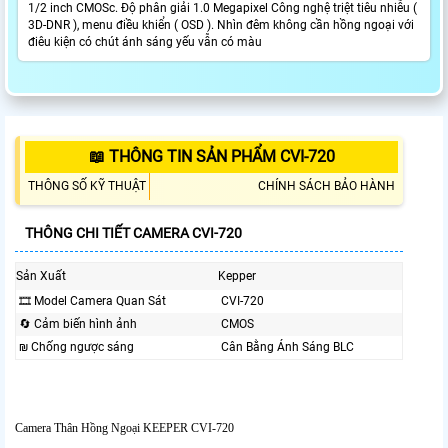
1/2 inch CMOSc. Độ phân giải 1.0 Megapixel Công nghệ triệt tiêu nhiễu (
3D-DNR ), menu điều khiển ( OSD ). Nhìn đêm không cần hồng ngoại với
điêu kiện có chút ánh sáng yếu vẫn có màu
📖 THÔNG TIN SẢN PHẨM CVI-720
THÔNG SỐ KỸ THUẬT
CHÍNH SÁCH BẢO HÀNH
THÔNG CHI TIẾT CAMERA CVI-720
Sản Xuất
Kepper
🎞 Model Camera Quan Sát
CVI-720
🔄 Cảm biến hình ảnh
CMOS
₪ Chống ngược sáng
Cân Bằng Ánh Sáng BLC
Camera Thân Hồng Ngoại KEEPER CVI-720