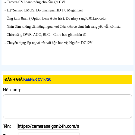
- Camera CVI dành riêng cho đầu ghi CVI
- 1/2’'Sensor CMOS, Độ phân giải HD 1.0 MegaPixel
- Ống kính 8mm ( Option Lens Auto Iris), Độ nhạy sáng 0.01Lux color
- Nhìn đêm không cần hồng ngoại với điều kiện có chút ánh sáng yếu vẫn có màu
- Chức năng DWR, AGC, BLC... Chưa bao gồm chân đế
- Chuyên dụng lắp ngoài trời với hộp bảo vệ, Nguồn: DC12V
ĐÁNH GIÁ
KEEPER CVI-720
Nội dung:
Tên: