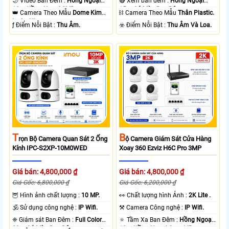
🌙 Video Ban Đêm :
Hồng Ngoại
🔴 Xem ban đêm :
Hồng Ngoại
10m Hồng Ngoại SMD.
15m Có Màu Ban Ðêm.
👑 Camera Theo Mẫu
Dome Kim
⛓ Camera Theo Mẫu
Thân Plastic.
loại + Nhựa.
️ƒ Điểm Nỗi Bật :
Thu Âm.
️☣️ Điểm Nỗi Bật :
Thu Âm Và Loa.
T
B
Rọn Bộ Camera Quan Sát 2 Ống
Ộ Camera Giám Sát Cửa Hàng
Kính IPC-S2XP-10M0WED
Xoay 360 Ezviz H6C Pro 3MP
Giá bán: 4,800,000 ₫
Giá bán: 4,800,000 ₫
Giá Gốc: 6,800,000 ₫
Giá Gốc: 6,200,000 ₫
🦉 Hình ảnh chất lượng :
10 MP.
️👀 Chất lượng hình Ảnh :
2K Lite .
🕉️ Sử dụng công nghệ :
IP Wifi.
⚒ Camera Công nghệ :
IP Wifi.
❈ Giám sát Ban Đêm :
Full Color
🔅 Tầm Xa Ban Đêm :
Hồng Ngoại
20m Có Màu Ban Ðêm.
10m Hồng Ngoại Smart IR.