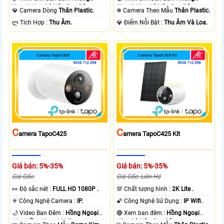
Ngoại 10m Có Màu Ban Ðêm.
Ngoại 10m Có Màu Ban Ðêm.
💎 Camera Dòng
Thân Plastic.
❄ Camera Theo Mẫu
Thân Plastic.
️ლ Tích Hợp :
Thu Âm.
️💎 Điểm Nỗi Bật :
Thu Âm Và Loa.
C
C
Amera TapoC425
Amera TapoC425 Kit
Giá bán: 5%-35%
Giá bán: 5%-35%
Giá Gốc:
Giá Gốc: Liên Hệ
️👀 Độ sắc nét :
FULL HD 1080P .
💯 Chất lượng hình :
2K Lite .
⚜️ Công Nghệ Camera :
IP.
🌠 Công Nghệ Sử Dụng :
IP Wifi.
🌙 Video Ban Đêm :
Hồng Ngoại
🔴 Xem ban đêm :
Hồng Ngoại
10m Hồng Ngoại SMD.
15m Có Màu Ban Ðêm.