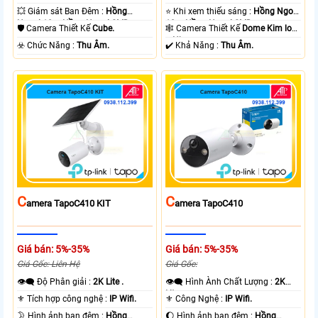
💥 Giám sát Ban Đêm :
Hồng
⭐ Khi xem thiếu sáng :
Hồng Ngoại
Ngoại 10m Hồng Ngoại SMD.
10m Hồng Ngoại SMD.
🛡 Camera Thiết Kế
Cube.
🕸️ Camera Thiết Kế
Dome Kim loại
+ Nhựa.
️☣️ Chức Năng :
Thu Âm.
️✔️ Khả Năng :
Thu Âm.
C
C
Amera TapoC410 KIT
Amera TapoC410
Giá bán: 5%-35%
Giá bán: 5%-35%
Giá Gốc: Liên Hệ
Giá Gốc:
👁️‍🗨 Độ Phân giải :
2K Lite .
👁️‍🗨 Hình Ành Chất Lượng :
2K
Lite .
⚜️ Tích hợp công nghệ :
IP Wifi.
⚜️ Công Nghệ :
IP Wifi.
🌛 Hình ảnh ban đêm :
Hồng
🌔 Hình ảnh ban đêm :
Hồng