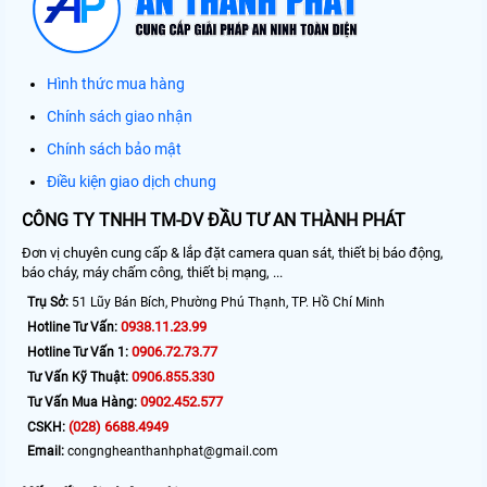
Hình thức mua hàng
Chính sách giao nhận
Chính sách bảo mật
Điều kiện giao dịch chung
CÔNG TY TNHH TM-DV ĐẦU TƯ AN THÀNH PHÁT
Đơn vị chuyên cung cấp & lắp đặt camera quan sát, thiết bị báo động,
báo cháy, máy chấm công, thiết bị mạng, ...
Trụ Sở:
51 Lũy Bán Bích, Phường Phú Thạnh, TP. Hồ Chí Minh
0938.11.23.99
Hotline Tư Vấn:
0906.72.73.77
Hotline Tư Vấn 1:
0906.855.330
Tư Vấn Kỹ Thuật:
0902.452.577
Tư Vấn Mua Hàng:
(028) 6688.4949
CSKH:
Email:
congngheanthanhphat@gmail.com