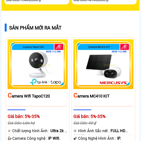
SẢN PHẨM MỚI RA MẮT
C
C
Amera Wifi TapoC120
Amera MC410 KIT
Giá bán: 5%-35%
Giá bán: 5%-35%
Giá Gốc: Liên hệ
Giá Gốc: 00 ₫
🔅 Chất lượng hình Ảnh :
Ultra 2k +
🔆 Hình Ảnh Sắc nét :
FULL HD
.
1080P .
👍 Camera Công nghệ :
IP Wifi.
🌠 Công Nghệ Hình Ảnh :
IP.