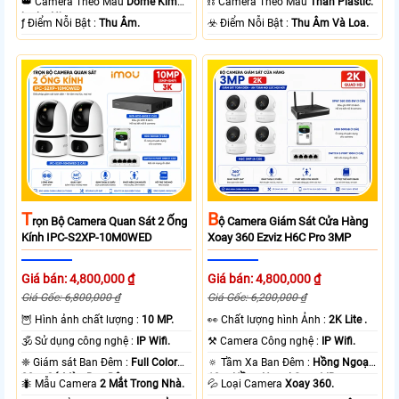
👑 Camera Theo Mẫu
Dome Kim
⛓ Camera Theo Mẫu
Thân Plastic.
loại + Nhựa.
️ƒ Điểm Nỗi Bật :
Thu Âm.
️☣️ Điểm Nỗi Bật :
Thu Âm Và Loa.
T
B
Rọn Bộ Camera Quan Sát 2 Ống
Ộ Camera Giám Sát Cửa Hàng
Kính IPC-S2XP-10M0WED
Xoay 360 Ezviz H6C Pro 3MP
Giá bán: 4,800,000 ₫
Giá bán: 4,800,000 ₫
Giá Gốc: 6,800,000 ₫
Giá Gốc: 6,200,000 ₫
🦉 Hình ảnh chất lượng :
10 MP.
️👀 Chất lượng hình Ảnh :
2K Lite .
🕉️ Sử dụng công nghệ :
IP Wifi.
⚒ Camera Công nghệ :
IP Wifi.
❈ Giám sát Ban Đêm :
Full Color
🔅 Tầm Xa Ban Đêm :
Hồng Ngoại
20m Có Màu Ban Ðêm.
10m Hồng Ngoại Smart IR.
🐜 Mẫu Camera
2 Mắt Trong Nhà.
💦 Loại Camera
Xoay 360.