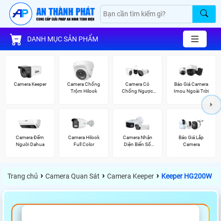
DANH MỤC SẢN PHẨM
Camera Keeper
Camera Chống
Camera Có
Báo Giá Camera
Trộm Hilook
Chống Ngược
Imou Ngoài Trời
Sáng Vantech
Camera Đếm
Camera Hilook
Camera Nhận
Báo Giá Lắp
Người Dahua
Full Color
Diện Biển Số
Camera
Dahua
›
›
›
Trang chủ
Camera Quan Sát
Camera Keeper
Keeper HG200W