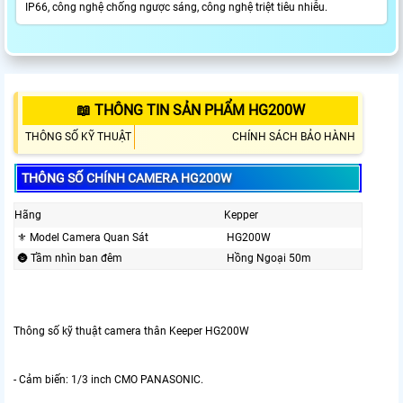
IP66, công nghệ chống ngược sáng, công nghệ triệt tiêu nhiễu.
📖 THÔNG TIN SẢN PHẨM HG200W
THÔNG SỐ KỸ THUẬT
CHÍNH SÁCH BẢO HÀNH
THÔNG SỐ CHÍNH CAMERA HG200W
Hãng
Kepper
⚜️ Model Camera Quan Sát
HG200W
🌚 Tầm nhìn ban đêm
Hồng Ngoại 50m
Thông số kỹ thuật camera thân Keeper HG200W
- Cảm biến: 1/3 inch CMO PANASONIC.