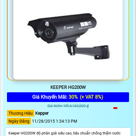
KEEPER HG200W
Giá Khuyến Mãi:
30%
(+ VAT 8%)
Giá Niêm Yết:4,160,000 ₫
Thương Hiệu
Kepper
Ngày Đăng
11/28/2015 1:34:13 PM
Keeper HG200W độ phân giải siêu cao, tiêu chuẩn chống thấm nước