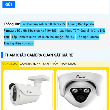
Thông Tin:
Lắp Camera Wifi Tân Bình Giá Rẻ
Hướng Dẫn Update
Firmware Đầu Ghi Kbvision Kx-7104Td5
Lắp Khóa Từ Thông Minh Cho Biệt
Thự
Lắp Camera Quan Sát Buôn Ma Thuộc Đắk Lắk
Lắp Đặt Camera
Thương Hiệu Kbvision
THAM KHẢO CAMERA QUAN SÁT GIÁ RẺ
CÙNG LOẠI
CAMERA 2K 4K
SẢN PHẨM THAM KHẢO