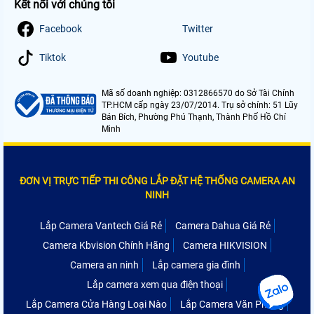
Kết nối với chúng tôi
Facebook
Twitter
Tiktok
Youtube
Mã số doanh nghiệp: 0312866570 do Sở Tài Chính
TP.HCM cấp ngày 23/07/2014. Trụ sở chính: 51 Lũy
Bán Bích, Phường Phú Thạnh, Thành Phố Hồ Chí
Minh
ĐƠN VỊ TRỰC TIẾP THI CÔNG LẮP ĐẶT HỆ THỐNG CAMERA AN
NINH
Lắp Camera Vantech Giá Rẻ
Camera Dahua Giá Rẻ
Camera Kbvision Chính Hãng
Camera HIKVISION
Camera an ninh
Lắp camera gia đình
Lắp camera xem qua điện thoại
Lắp Camera Cửa Hàng Loại Nào
Lắp Camera Văn Phòng