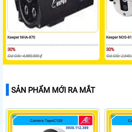
Keeper NHA-870
Keeper NOS-81
30%
30%
Giá Gốc: 4,880,000 ₫
Giá Gốc: 2,640
SẢN PHẨM MỚI RA MẮT