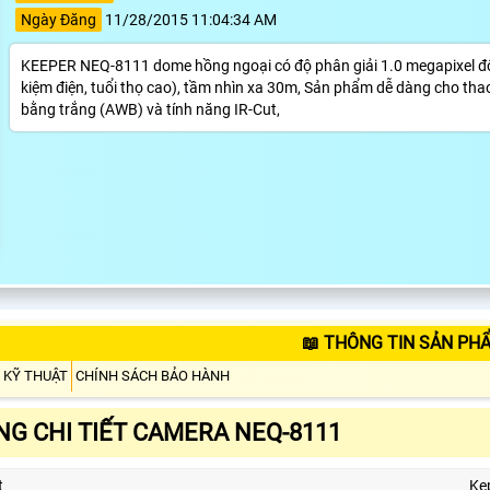
Ngày Đăng
11/28/2015 11:04:34 AM
KEEPER NEQ-8111 dome hồng ngoại có độ phân giải 1.0 megapixel độ n
kiệm điện, tuổi thọ cao), tầm nhìn xa 30m, Sản phẩm dễ dàng cho thao
bằng trắng (AWB) và tính năng IR-Cut,
📖 THÔNG TIN SẢN PH
 KỸ THUẬT
CHÍNH SÁCH BẢO HÀNH
G CHI TIẾT CAMERA NEQ-8111
t
Ke