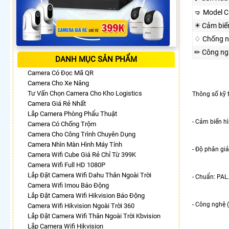
🤜 Model 
✴️ Cảm biế
♢ Chống n
✏ Công ng
DANH MỤC SẢN PHẨM
Camera Có Đọc Mã QR
Camera Cho Xe Nâng
Tư Vấn Chọn Camera Cho Kho Logistics
Thông số kỹ 
Camera Giá Rẻ Nhất
Lắp Camera Phòng Phẩu Thuật
- Cảm biến h
Camera Có Chống Trộm
Camera Cho Công Trình Chuyên Dụng
Camera Nhìn Màn Hình Máy Tính
- Độ phân giả
Camera Wifi Cube Giá Rẻ Chỉ Từ 399K
Camera Wifi Full HD 1080P
Lắp Đặt Camera Wifi Dahu Thân Ngoài Trời
- Chuẩn: PAL.
Camera Wifi Imou Báo Động
Lắp Đặt Camera Wifi Hikvision Báo Động
- Công nghệ (
Camera Wifi Hikvision Ngoài Trời 360
Lắp Đặt Camera Wifi Thân Ngoài Trời Kbvision
Lắp Camera Wifi Hikvision