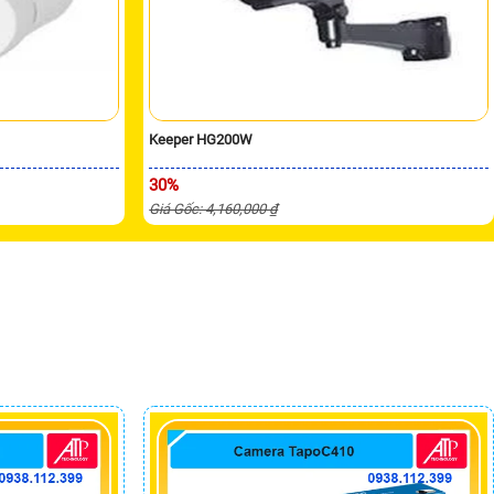
Keeper HG200W
30%
Giá Gốc: 4,160,000 ₫