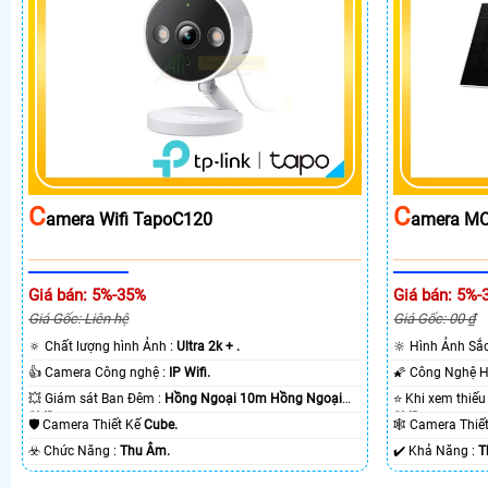
C
C
Amera Wifi TapoC120
Amera MC
Giá bán: 5%-35%
Giá bán: 5%-
Giá Gốc: Liên hệ
Giá Gốc: 00 ₫
🔅 Chất lượng hình Ảnh :
Ultra 2k + .
🔆 Hình Ảnh Sắ
👍 Camera Công nghệ :
IP Wifi.
💥 Giám sát Ban Đêm :
Hồng Ngoại 10m Hồng Ngoại
SMD.
SMD.
🛡 Camera Thiết Kế
Cube.
🕸️ Camera Thi
️☣️ Chức Năng :
Thu Âm.
️✔️ Khả Năng :
T