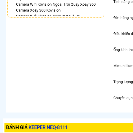
- Tính năng b
Camera Wifi Kbvision Ngoài Trời Quay Xoay 360
Camera Xoay 360 Kbvision
Camera Wifi Kbvision Xoay 360 Giá Rẻ
- Đèn hồng ng
Camera Wifi 360 Full Color Dahua
Lắp Camera Imou Xoay 360 Trong Nhà
Camera 360 Độ Hikvision
- Điều khiển 
Lắp Camera Ip 360
Camera Wifi Xoay 360 Trong Nhà Dahua
- Ống kính th
LẮP CAMERA THEO NHU CẦU
Lắp Camera Văn Phòng Giá Rẻ
- Mimun illum
Lắp Camera Nhà Xưởng Giá Rẻ
Lắp Camera Gia Đình Giá Rẻ
Lắp Camera Kho Hàng Giá Rẻ
- Trọng lượng
Lắp Camera Cửa Hàng Giá Rẻ
Lắp Camera Wifi Giá Rẻ Chính Hãng
- Chuyên dụn
Lắp Camera Công Trình Giá Rẻ
Camera 360 Giá Rẻ
ĐÁNH GIÁ
KEEPER NEQ-8111