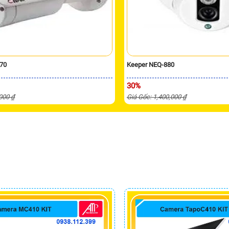
70
Keeper NEQ-880
30%
,000 ₫
Giá Gốc: 1,400,000 ₫