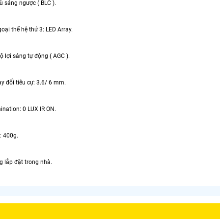
ù sáng ngược ( BLC ).
oại thế hệ thứ 3: LED Array.
độ lợi sáng tự động ( AGC ).
ay đổi tiêu cự: 3.6/ 6 mm.
ination: 0 LUX IR ON.
: 400g.
g lắp đặt trong nhà.