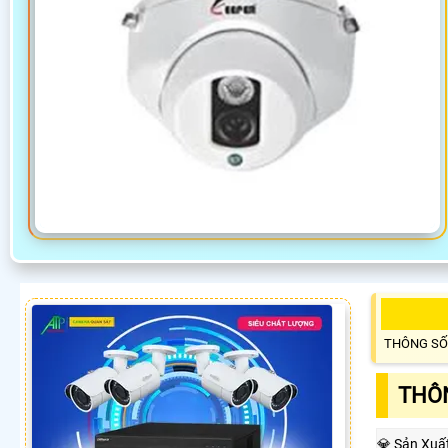
THÔNG SỐ
THÔN
💎 Sản Xuấ