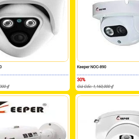
0
Keeper NOC-890
30%
,000 ₫
Giá Gốc: 1,160,000 ₫