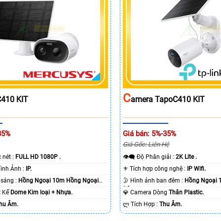
C
410 KIT
Amera TapoC410 KIT
35%
Giá bán: 5%-35%
Giá Gốc: Liên Hệ
c nét :
FULL HD 1080P .
👁️‍🗨 Độ Phân giải :
2K Lite .
🌠 Công Nghệ Hình Ảnh :
IP.
⚜️ Tích hợp công nghệ :
IP Wifi.
⭐ Khi xem thiếu sáng :
Hồng Ngoại 10m Hồng Ngoại
🌛 Hình ảnh ban đêm :
Hồng Ngoại 
Ðêm.
ết Kế
Dome Kim loại + Nhựa.
💎 Camera Dòng
Thân Plastic.
hu Âm.
️ლ Tích Hợp :
Thu Âm.