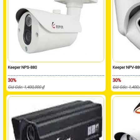
Keeper NPS-880
Keeper NPV-88
30%
30%
Giá Gốc: 1,400,000 ₫
Giá Gốc: 1,400