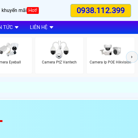
0938.112.399
 khuyến mãi
Hot!
N TỨC
LIÊN HỆ
mera Eyeball
Camera PtZ Vantech
Camera Ip POE Hikvision