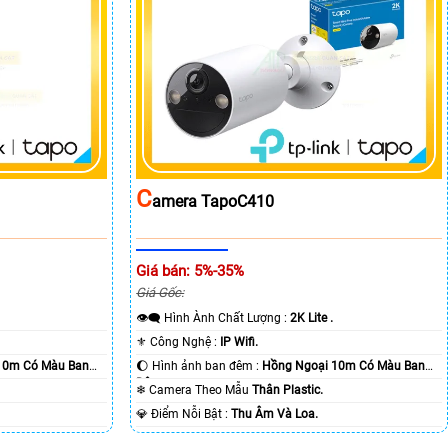
C
Amera TapoC410
Giá bán: 5%-35%
Giá Gốc:
👁️‍🗨 Hình Ành Chất Lượng :
2K Lite .
⚜️ Công Nghệ :
IP Wifi.
10m Có Màu Ban
🌔 Hình ảnh ban đêm :
Hồng Ngoại 10m Có Màu Ban
Ðêm.
❄ Camera Theo Mẫu
Thân Plastic.
️💎 Điểm Nỗi Bật :
Thu Âm Và Loa.