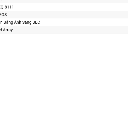
Q-8111
MOS
n Bằng Ánh Sáng BLC
d Array