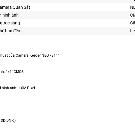
Camera Quan Sát
NE
n hình ảnh
C
gược sáng
Câ
hệ ban đêm
Le
thuật của Camera Keeper NEQ - 8111
ình: 1/4" CMOS.
i hình ảnh: 1.0M Pixel.
 3D-DNR ).