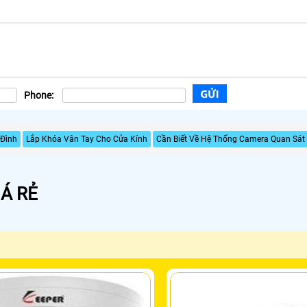
Phone:
 Đình
Lắp Khóa Vân Tay Cho Cửa Kính
Cần Biết Về Hệ Thống Camera Quan Sát
Á RẺ