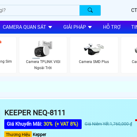
CT
CAMERA QUAN SÁT
GIẢI PHÁP
HỖ TRỢ
TI
ùng Sim
Camera TPLINK VIGI
Camera SMD Plus
Ca
Ngoài Trời
KEEPER NEQ-8111
Giá Khuyến Mãi:
30%
(+ VAT 8%)
Giá Niêm Yết:1,760,000 ₫
Thương Hiệu
Kepper