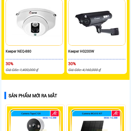
Keeper NEQ-880
Keeper HG200W
30%
30%
Giá Gốc: 1,400,000 ₫
Giá Gốc: 4,160,000 ₫
SẢN PHẨM MỚI RA MẮT