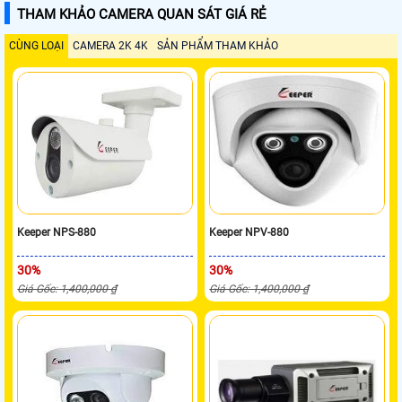
THAM KHẢO CAMERA QUAN SÁT GIÁ RẺ
CÙNG LOẠI
CAMERA 2K 4K
SẢN PHẨM THAM KHẢO
Keeper NPS-880
Keeper NPV-880
30%
30%
Giá Gốc: 1,400,000 ₫
Giá Gốc: 1,400,000 ₫