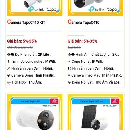
C
C
Amera TapoC410 KIT
Amera TapoC410
Giá bán: 5%-35%
Giá bán: 5%-35%
Giá Gốc: Liên Hệ
Giá Gốc:
👁️‍🗨 Độ Phân giải :
2K Lite .
👁️‍🗨 Hình Ành Chất Lượng :
2K
Lite .
⚜️ Tích hợp công nghệ :
IP Wifi.
⚜️ Công Nghệ :
IP Wifi.
🌛 Hình ảnh ban đêm :
Hồng
🌔 Hình ảnh ban đêm :
Hồng
Ngoại 10m Có Màu Ban Ðêm.
Ngoại 10m Có Màu Ban Ðêm.
💎 Camera Dòng
Thân Plastic.
❄ Camera Theo Mẫu
Thân Plastic.
️ლ Tích Hợp :
Thu Âm.
️💎 Điểm Nỗi Bật :
Thu Âm Và Loa.