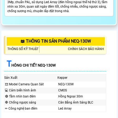
3Mp, chuẩn PAL, sử dụng Led Array (đèn hồng ngoại thế hệ thứ 3), tầm
nhìn xa 30m, quan sát ngày đêm tốt, chống nhiễu, chống ngược sáng,
chống sương mù, chuyên lắp đặt trong nhà.
📖 THÔNG TIN SẢN PHẨM NEQ-130W
THÔNG SỐ KỸ THUẬT
CHÍNH SÁCH BẢO HÀNH
T
HÔNG CHI TIẾT NEQ-130W
Sản Xuất
Kepper
🎞 Model Camera Quan Sát
NEQ-130W
💻 Cảm biến hình ảnh
CMOS
🔴 Tầm nhìn ban đêm
Hồng Ngoại 30m
🛑 Chống ngược sáng
Cân Bằng Ánh Sáng BLC
✏ Công nghệ ban đêm
Led Array