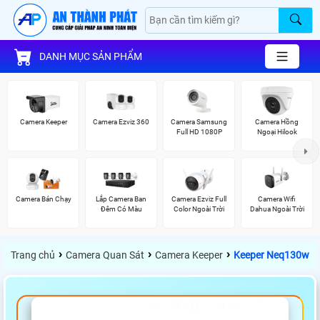
DANH MỤC SẢN PHẨM
Camera Keeper
Camera Ezviz 360
Camera Samsung
Camera Hồng
Full HD 1080P
Ngoại Hilook
Camera Bán Chạy
Lắp Camera Ban
Camera Ezviz Full
Camera Wifi
Đêm Có Màu
Color Ngoài Trời
Dahua Ngoài Trời
›
›
›
Trang chủ
Camera Quan Sát
Camera Keeper
Keeper Neq130w