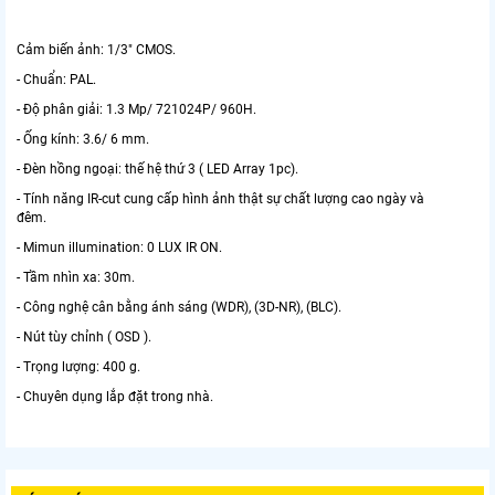
Cảm biến ảnh: 1/3" CMOS.
- Chuẩn: PAL.
- Độ phân giải: 1.3 Mp/ 721024P/ 960H.
- Ống kính: 3.6/ 6 mm.
- Đèn hồng ngoại: thế hệ thứ 3 ( LED Array 1pc).
- Tính năng IR-cut cung cấp hình ảnh thật sự chất lượng cao ngày và
đêm.
- Mimun illumination: 0 LUX IR ON.
- Tầm nhìn xa: 30m.
- Công nghệ cân bằng ánh sáng (WDR), (3D-NR), (BLC).
- Nút tùy chỉnh ( OSD ).
- Trọng lượng: 400 g.
- Chuyên dụng lắp đặt trong nhà.