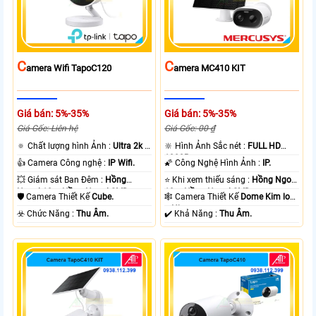
C
C
Amera Wifi TapoC120
Amera MC410 KIT
Giá bán: 5%-35%
Giá bán: 5%-35%
Giá Gốc: Liên hệ
Giá Gốc: 00 ₫
🔅 Chất lượng hình Ảnh :
Ultra 2k +
🔆 Hình Ảnh Sắc nét :
FULL HD
.
1080P .
👍 Camera Công nghệ :
IP Wifi.
🌠 Công Nghệ Hình Ảnh :
IP.
💥 Giám sát Ban Đêm :
Hồng
⭐ Khi xem thiếu sáng :
Hồng Ngoại
Ngoại 10m Hồng Ngoại SMD.
10m Hồng Ngoại SMD.
🛡 Camera Thiết Kế
Cube.
🕸️ Camera Thiết Kế
Dome Kim loại
+ Nhựa.
️☣️ Chức Năng :
Thu Âm.
️✔️ Khả Năng :
Thu Âm.