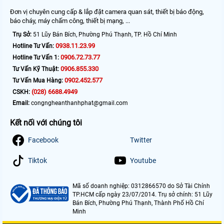
Đơn vị chuyên cung cấp & lắp đặt camera quan sát, thiết bị báo động,
báo cháy, máy chấm công, thiết bị mạng, ...
Trụ Sở:
51 Lũy Bán Bích, Phường Phú Thạnh, TP. Hồ Chí Minh
0938.11.23.99
Hotline Tư Vấn:
0906.72.73.77
Hotline Tư Vấn 1:
0906.855.330
Tư Vấn Kỹ Thuật:
0902.452.577
Tư Vấn Mua Hàng:
(028) 6688.4949
CSKH:
Email:
congngheanthanhphat@gmail.com
Kết nối với chúng tôi
Facebook
Twitter
Tiktok
Youtube
Mã số doanh nghiệp: 0312866570 do Sở Tài Chính
TP.HCM cấp ngày 23/07/2014. Trụ sở chính: 51 Lũy
Bán Bích, Phường Phú Thạnh, Thành Phố Hồ Chí
Minh