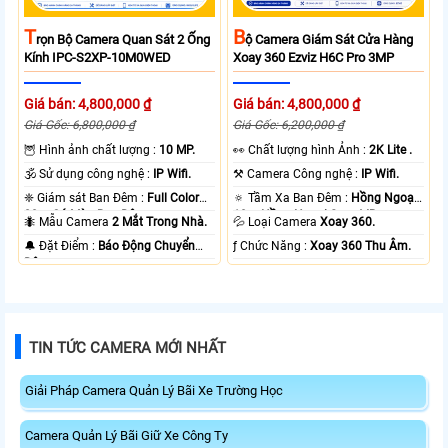
T
B
Rọn Bộ Camera Quan Sát 2 Ống
Ộ Camera Giám Sát Cửa Hàng
Kính IPC-S2XP-10M0WED
Xoay 360 Ezviz H6C Pro 3MP
Giá bán: 4,800,000 ₫
Giá bán: 4,800,000 ₫
Giá Gốc: 6,800,000 ₫
Giá Gốc: 6,200,000 ₫
🦉 Hình ảnh chất lượng :
10 MP.
️👀 Chất lượng hình Ảnh :
2K Lite .
🕉️ Sử dụng công nghệ :
IP Wifi.
⚒ Camera Công nghệ :
IP Wifi.
❈ Giám sát Ban Đêm :
Full Color
🔅 Tầm Xa Ban Đêm :
Hồng Ngoại
20m Có Màu Ban Ðêm.
10m Hồng Ngoại Smart IR.
🐜 Mẫu Camera
2 Mắt Trong Nhà.
💦 Loại Camera
Xoay 360.
️🔔 Đặt Điểm :
Báo Động Chuyển
️ƒ Chức Năng :
Xoay 360 Thu Âm.
Động.
TIN TỨC CAMERA MỚI NHẤT
Giải Pháp Camera Quản Lý Bãi Xe Trường Học
Camera Quản Lý Bãi Giữ Xe Công Ty