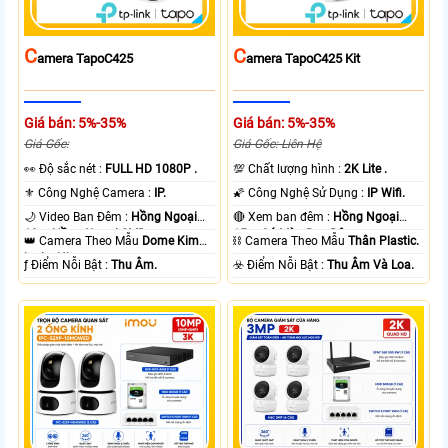
C
C
Amera TapoC425
Amera TapoC425 Kit
Giá bán: 5%-35%
Giá bán: 5%-35%
Giá Gốc:
Giá Gốc: Liên Hệ
️👀 Độ sắc nét :
FULL HD 1080P .
💯 Chất lượng hình :
2K Lite .
⚜️ Công Nghệ Camera :
IP.
🌠 Công Nghệ Sử Dụng :
IP Wifi.
🌙 Video Ban Đêm :
Hồng Ngoại
🔴 Xem ban đêm :
Hồng Ngoại
10m Hồng Ngoại SMD.
15m Có Màu Ban Ðêm.
👑 Camera Theo Mẫu
Dome Kim
⛓ Camera Theo Mẫu
Thân Plastic.
loại + Nhựa.
️ƒ Điểm Nỗi Bật :
Thu Âm.
️☣️ Điểm Nỗi Bật :
Thu Âm Và Loa.