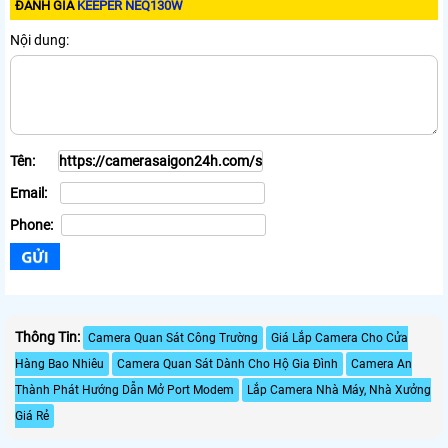
ĐÁNH GIÁ
KEEPER NEQ130W
Nội dung:
Tên:
Email:
Phone:
Thông Tin:
Camera Quan Sát Công Trường
Giá Lắp Camera Cho Cửa
Hàng Bao Nhiêu
Camera Quan Sát Dành Cho Hộ Gia Đình
Camera An
Thành Phát Hướng Dẫn Mở Port Modem
Lắp Camera Nhà Máy, Nhà Xưởng
Giá Rẻ