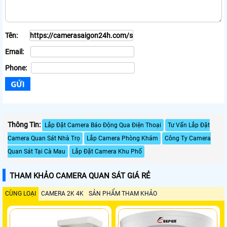
Tên:
Email:
Phone:
Thông Tin:
Lắp Đặt Camera Báo Động Qua Điện Thoại
Tư Vấn Lắp Đặt
Camera Quan Sát Nhà Trọ
Lắp Camera Phòng Khám
Công Ty Camera
Quan Sát Tại Cà Mau
Lắp Đặt Camera Khu Phố
THAM KHẢO CAMERA QUAN SÁT GIÁ RẺ
CÙNG LOẠI
CAMERA 2K 4K
SẢN PHẨM THAM KHẢO