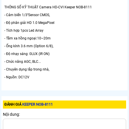
THÔNG SỐ KỸ THUẬT Camera HD-CVI Keeper NOB-8111
- Cảm biến 1/3’’Sensor CMOS,
- Độ phân giải HD 1.0 MegaPixel
- Tích hợp 1pcs Led Array
- Tầm xa hồng ngoại:10~20m
- Ống kính 3.6 mm (Option 6/8),
- Độ nhạy sáng: 0LUX (IR ON)
- Chức năng AGC, BLC...
- Chuyên dụng lắp trong nhà,
- Nguồn: DC12V
ĐÁNH GIÁ
KEEPER NOB-8111
Nội dung: