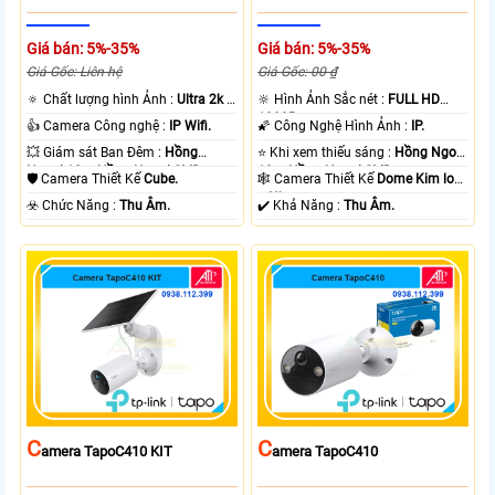
Giá bán: 5%-35%
Giá bán: 5%-35%
Giá Gốc: Liên hệ
Giá Gốc: 00 ₫
🔅 Chất lượng hình Ảnh :
Ultra 2k +
🔆 Hình Ảnh Sắc nét :
FULL HD
.
1080P .
👍 Camera Công nghệ :
IP Wifi.
🌠 Công Nghệ Hình Ảnh :
IP.
💥 Giám sát Ban Đêm :
Hồng
⭐ Khi xem thiếu sáng :
Hồng Ngoại
Ngoại 10m Hồng Ngoại SMD.
10m Hồng Ngoại SMD.
🛡 Camera Thiết Kế
Cube.
🕸️ Camera Thiết Kế
Dome Kim loại
+ Nhựa.
️☣️ Chức Năng :
Thu Âm.
️✔️ Khả Năng :
Thu Âm.
C
C
Amera TapoC410 KIT
Amera TapoC410