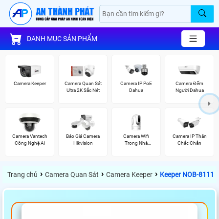
DANH MỤC SẢN PHẨM
Camera Keeper
Camera Quan Sát
Camera IP PoE
Camera Đếm
Ultra 2K Sắc Nét
Dahua
Người Dahua
Camera Vantech
Báo Giá Camera
Camera Wifi
Camera IP Thân
Công Nghệ Ai
Hikvision
Trong Nhà
Chắc Chắn
Kbvision
›
›
›
Trang chủ
Camera Quan Sát
Camera Keeper
Keeper NOB-8111