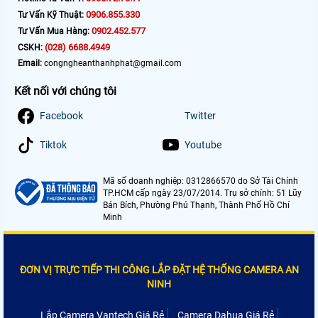
0906.855.330
Tư Vấn Kỹ Thuật:
0902.452.577
Tư Vấn Mua Hàng:
(028) 6688.4949
CSKH:
Email:
congngheanthanhphat@gmail.com
Kết nối với chúng tôi
Facebook
Twitter
Tiktok
Youtube
Mã số doanh nghiệp: 0312866570 do Sở Tài Chính
TP.HCM cấp ngày 23/07/2014. Trụ sở chính: 51 Lũy
Bán Bích, Phường Phú Thạnh, Thành Phố Hồ Chí
Minh
ĐƠN VỊ TRỰC TIẾP THI CÔNG LẮP ĐẶT HỆ THỐNG CAMERA AN
NINH
Lắp Camera Vantech Giá Rẻ
Camera Dahua Giá Rẻ