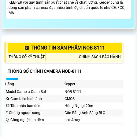
KEEPER với quy trình sản xuất chặt chẽ về chất lượng, Keeper cũng là
dòng sản phẩm camera đạt nhiều trình độ chuẩn quốc tế như CE, FCC,
MA
📖 THÔNG TIN SẢN PHẨM NOB-8111
THÔNG SỐ KỸ THUẬT
CHÍNH SÁCH BẢO HÀNH
THÔNG SỐ CHÍNH CAMERA NOB-8111
Hãng
Kepper
Model Camera Quan Sát
NOB-8111
🔄 Cảm biến hình ảnh
CMOS
💥 Tầm nhìn ban đêm
Hồng Ngoại 20m
🀄 Chống ngược sáng
Cân Bằng Ánh Sáng BLC
🥇️ Công nghệ ban đêm
Led Array