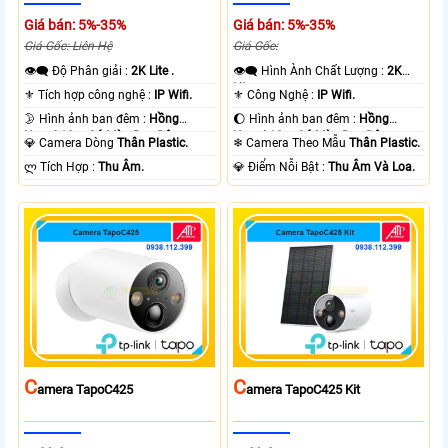
Giá bán: 5%-35%
Giá bán: 5%-35%
Giá Gốc: Liên Hệ
Giá Gốc:
👁️‍🗨 Độ Phân giải :
2K Lite .
👁️‍🗨 Hình Ành Chất Lượng :
2K
Lite .
⚜️ Tích hợp công nghệ :
IP Wifi.
⚜️ Công Nghệ :
IP Wifi.
🌛 Hình ảnh ban đêm :
Hồng
🌔 Hình ảnh ban đêm :
Hồng
Ngoại 10m Có Màu Ban Ðêm.
Ngoại 10m Có Màu Ban Ðêm.
💎 Camera Dòng
Thân Plastic.
❄ Camera Theo Mẫu
Thân Plastic.
️ლ Tích Hợp :
Thu Âm.
️💎 Điểm Nỗi Bật :
Thu Âm Và Loa.
C
C
Amera TapoC425
Amera TapoC425 Kit