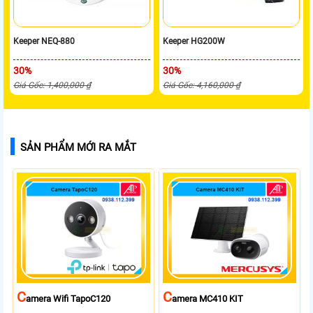
Keeper NEQ-880
Keeper HG200W
30%
30%
Giá Gốc: 1,400,000 ₫
Giá Gốc: 4,160,000 ₫
SẢN PHẨM MỚI RA MẮT
C
C
Amera Wifi TapoC120
Amera MC410 KIT