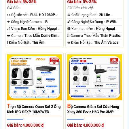
Giá bán: 5%-35%
Giá bán: 5%-35%
Giá Gốc:
Giá Gốc: Liên Hệ
️👀 Độ sắc nét :
FULL HD 1080P .
💯 Chất lượng hình :
2K Lite .
⚜️ Công Nghệ Camera :
IP.
🌠 Công Nghệ Sử Dụng :
IP Wifi.
🌙 Video Ban Đêm :
Hồng Ngoại
🔴 Xem ban đêm :
Hồng Ngoại
10m Hồng Ngoại SMD.
15m Có Màu Ban Ðêm.
👑 Camera Theo Mẫu
Dome Kim
⛓ Camera Theo Mẫu
Thân Plastic.
loại + Nhựa.
️ƒ Điểm Nỗi Bật :
Thu Âm.
️☣️ Điểm Nỗi Bật :
Thu Âm Và Loa.
T
B
Rọn Bộ Camera Quan Sát 2 Ống
Ộ Camera Giám Sát Cửa Hàng
Kính IPC-S2XP-10M0WED
Xoay 360 Ezviz H6C Pro 3MP
Giá bán: 4,800,000 ₫
Giá bán: 4,800,000 ₫