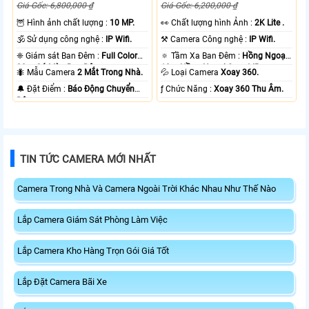
Giá Gốc: 6,800,000 ₫
Giá Gốc: 6,200,000 ₫
🦉 Hình ảnh chất lượng :
10 MP.
️👀 Chất lượng hình Ảnh :
2K Lite .
🕉️ Sử dụng công nghệ :
IP Wifi.
⚒ Camera Công nghệ :
IP Wifi.
❈ Giám sát Ban Đêm :
Full Color
🔅 Tầm Xa Ban Đêm :
Hồng Ngoại
20m Có Màu Ban Ðêm.
10m Hồng Ngoại Smart IR.
🐜 Mẫu Camera
2 Mắt Trong Nhà.
💦 Loại Camera
Xoay 360.
️🔔 Đặt Điểm :
Báo Động Chuyển
️ƒ Chức Năng :
Xoay 360 Thu Âm.
Động.
TIN TỨC CAMERA MỚI NHẤT
Camera Trong Nhà Và Camera Ngoài Trời Khác Nhau Như Thế Nào
Lắp Camera Giám Sát Phòng Làm Việc
Lắp Camera Kho Hàng Trọn Gói Giá Tốt
Lắp Đặt Camera Bãi Xe