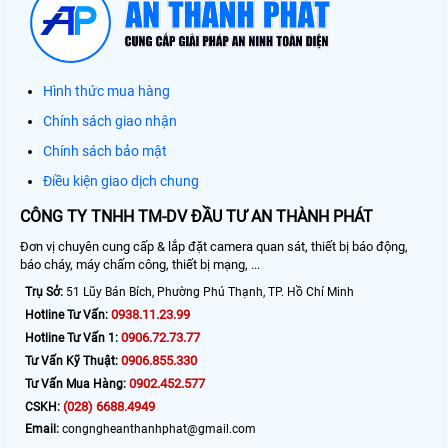
Hình thức mua hàng
Chính sách giao nhận
Chính sách bảo mật
Điều kiện giao dịch chung
CÔNG TY TNHH TM-DV ĐẦU TƯ AN THÀNH PHÁT
Đơn vị chuyên cung cấp & lắp đặt camera quan sát, thiết bị báo động,
báo cháy, máy chấm công, thiết bị mạng, ...
Trụ Sở:
51 Lũy Bán Bích, Phường Phú Thạnh, TP. Hồ Chí Minh
0938.11.23.99
Hotline Tư Vấn:
0906.72.73.77
Hotline Tư Vấn 1:
0906.855.330
Tư Vấn Kỹ Thuật:
0902.452.577
Tư Vấn Mua Hàng:
(028) 6688.4949
CSKH:
Email:
congngheanthanhphat@gmail.com