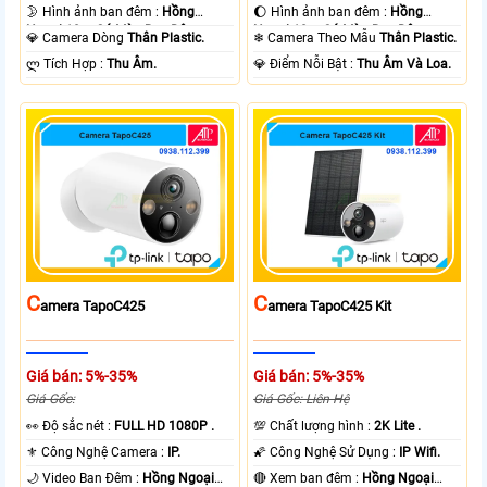
🌛 Hình ảnh ban đêm :
Hồng
🌔 Hình ảnh ban đêm :
Hồng
Ngoại 10m Có Màu Ban Ðêm.
Ngoại 10m Có Màu Ban Ðêm.
💎 Camera Dòng
Thân Plastic.
❄ Camera Theo Mẫu
Thân Plastic.
️ლ Tích Hợp :
Thu Âm.
️💎 Điểm Nỗi Bật :
Thu Âm Và Loa.
C
C
Amera TapoC425
Amera TapoC425 Kit
Giá bán: 5%-35%
Giá bán: 5%-35%
Giá Gốc:
Giá Gốc: Liên Hệ
️👀 Độ sắc nét :
FULL HD 1080P .
💯 Chất lượng hình :
2K Lite .
⚜️ Công Nghệ Camera :
IP.
🌠 Công Nghệ Sử Dụng :
IP Wifi.
🌙 Video Ban Đêm :
Hồng Ngoại
🔴 Xem ban đêm :
Hồng Ngoại