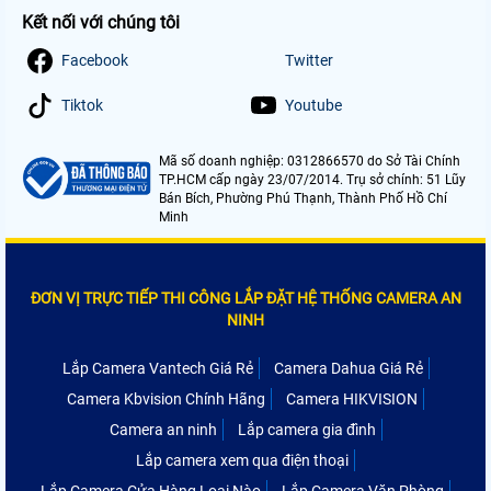
Kết nối với chúng tôi
Facebook
Twitter
Tiktok
Youtube
Mã số doanh nghiệp: 0312866570 do Sở Tài Chính
TP.HCM cấp ngày 23/07/2014. Trụ sở chính: 51 Lũy
Bán Bích, Phường Phú Thạnh, Thành Phố Hồ Chí
Minh
ĐƠN VỊ TRỰC TIẾP THI CÔNG LẮP ĐẶT HỆ THỐNG CAMERA AN
NINH
Lắp Camera Vantech Giá Rẻ
Camera Dahua Giá Rẻ
Camera Kbvision Chính Hãng
Camera HIKVISION
Camera an ninh
Lắp camera gia đình
Lắp camera xem qua điện thoại