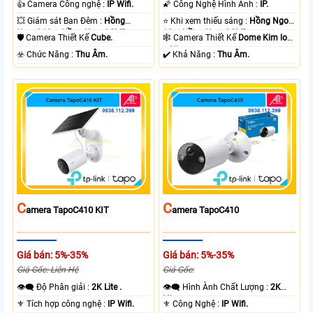
👍 Camera Công nghệ :
IP Wifi.
🌠 Công Nghệ Hình Ảnh :
IP.
💥 Giám sát Ban Đêm :
Hồng
⭐ Khi xem thiếu sáng :
Hồng Ngoại
Ngoại 10m Hồng Ngoại SMD.
10m Hồng Ngoại SMD.
🛡 Camera Thiết Kế
Cube.
🕸️ Camera Thiết Kế
Dome Kim loại
+ Nhựa.
️☣️ Chức Năng :
Thu Âm.
️✔️ Khả Năng :
Thu Âm.
C
C
Amera TapoC410 KIT
Amera TapoC410
Giá bán: 5%-35%
Giá bán: 5%-35%
Giá Gốc: Liên Hệ
Giá Gốc:
👁️‍🗨 Độ Phân giải :
2K Lite .
👁️‍🗨 Hình Ành Chất Lượng :
2K
Lite .
⚜️ Tích hợp công nghệ :
IP Wifi.
⚜️ Công Nghệ :
IP Wifi.