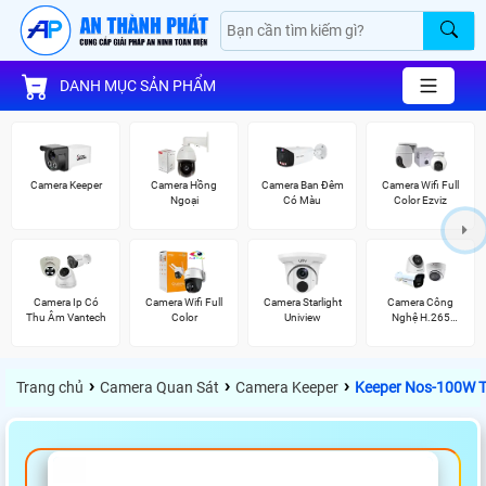
DANH MỤC SẢN PHẨM
Camera Keeper
Camera Hồng
Camera Ban Đêm
Camera Wifi Full
Ngoại
Có Màu
Color Ezviz
Camera Ip Có
Camera Wifi Full
Camera Starlight
Camera Công
Thu Âm Vantech
Color
Uniview
Nghệ H.265
Hikvision
›
›
›
Trang chủ
Camera Quan Sát
Camera Keeper
Keeper Nos-100W T