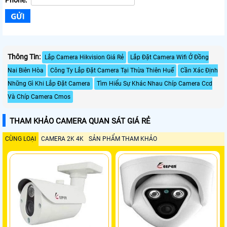
Phone:
Thông Tin:
Lắp Camera Hikvision Giá Rẻ
Lắp Đặt Camera Wifi Ở Đồng
Nai Biên Hòa
Công Ty Lắp Đặt Camera Tại Thừa Thiên Huế
Cần Xác Định
Những Gì Khi Lắp Đặt Camera
Tìm Hiểu Sự Khác Nhau Chíp Camera Ccd
Và Chíp Camera Cmos
THAM KHẢO CAMERA QUAN SÁT GIÁ RẺ
CÙNG LOẠI
CAMERA 2K 4K
SẢN PHẨM THAM KHẢO