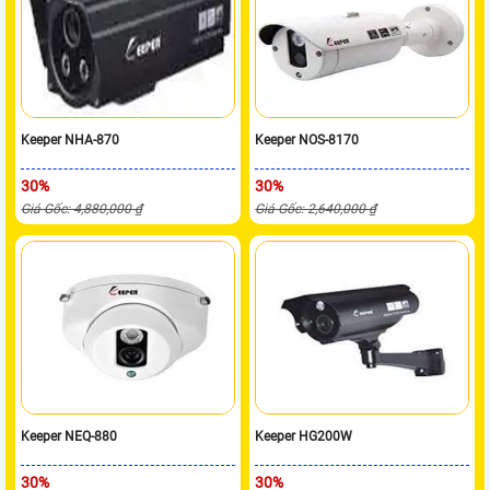
Keeper NHA-870
Keeper NOS-8170
30%
30%
Giá Gốc: 4,880,000 ₫
Giá Gốc: 2,640,000 ₫
Keeper NEQ-880
Keeper HG200W
30%
30%