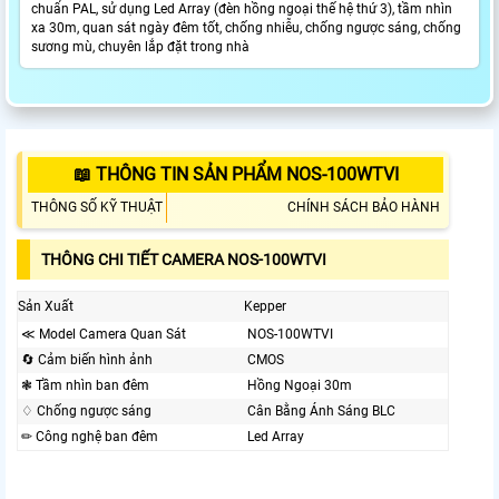
chuẩn PAL, sử dụng Led Array (đèn hồng ngoại thế hệ thứ 3), tầm nhìn
xa 30m, quan sát ngày đêm tốt, chống nhiễu, chống ngược sáng, chống
sương mù, chuyên lắp đặt trong nhà
📖 THÔNG TIN SẢN PHẨM NOS-100WTVI
THÔNG SỐ KỸ THUẬT
CHÍNH SÁCH BẢO HÀNH
THÔNG CHI TIẾT CAMERA NOS-100WTVI
Sản Xuất
Kepper
≪ Model Camera Quan Sát
NOS-100WTVI
🔄 Cảm biến hình ảnh
CMOS
❃ Tầm nhìn ban đêm
Hồng Ngoại 30m
♢ Chống ngược sáng
Cân Bằng Ánh Sáng BLC
✏ Công nghệ ban đêm
Led Array