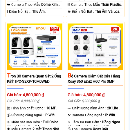
10m Hồng Ngoại SMD.
15m Có Màu Ban Ðêm.
👑 Camera Theo Mẫu
Dome Kim
⛓ Camera Theo Mẫu
Thân Plastic.
loại + Nhựa.
️ƒ Điểm Nỗi Bật :
Thu Âm.
️☣️ Điểm Nỗi Bật :
Thu Âm Và Loa.
T
B
Rọn Bộ Camera Quan Sát 2 Ống
Ộ Camera Giám Sát Cửa Hàng
Kính IPC-S2XP-10M0WED
Xoay 360 Ezviz H6C Pro 3MP
Giá bán: 4,800,000 ₫
Giá bán: 4,800,000 ₫
Giá Gốc: 6,800,000 ₫
Giá Gốc: 6,200,000 ₫
🦉 Hình ảnh chất lượng :
10 MP.
️👀 Chất lượng hình Ảnh :
2K Lite .
🕉️ Sử dụng công nghệ :
IP Wifi.
⚒ Camera Công nghệ :
IP Wifi.
❈ Giám sát Ban Đêm :
Full Color
🔅 Tầm Xa Ban Đêm :
Hồng Ngoại
20m Có Màu Ban Ðêm.
10m Hồng Ngoại Smart IR.
🐜 Mẫu Camera
2 Mắt Trong Nhà.
💦 Loại Camera
Xoay 360.