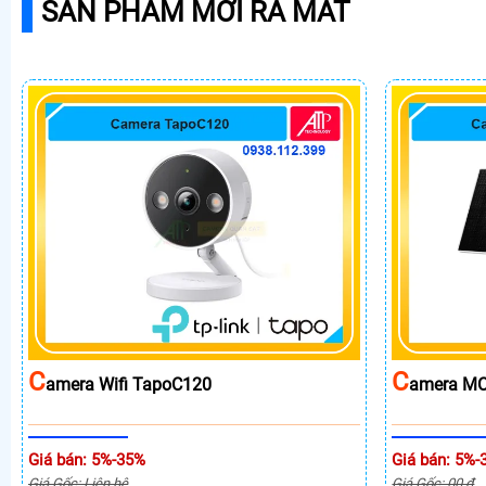
SẢN PHẨM MỚI RA MẮT
C
C
Amera Wifi TapoC120
Amera MC
Giá bán: 5%-35%
Giá bán: 5%-
Giá Gốc: Liên hệ
Giá Gốc: 00 ₫