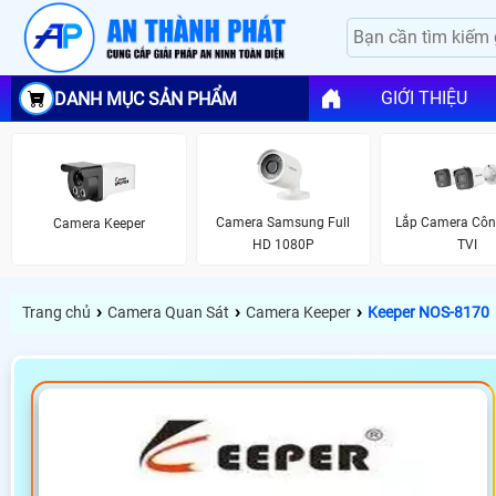
GIỚI THIỆU
DANH MỤC SẢN PHẨM
Camera Samsung Full
Lắp Camera Cô
Camera Keeper
HD 1080P
TVI
›
›
›
Trang chủ
Camera Quan Sát
Camera Keeper
Keeper NOS-8170