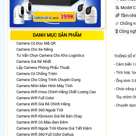
📝 Model 
🌈 Tầm nh
☄️ Chống 
🎖️ Công n
DANH MỤC SẢN PHẨM
Camera Có Đọc Mã QR
Camera Cho Xe Nâng
Tư Vấn Chọn Camera Cho Kho Logistics
THÔNG SỐ K
Camera Giá Rẻ Nhất
- Cảm biến 1
Lắp Camera Phòng Phẩu Thuật
- Tích hợp 1
Camera Có Chống Trộm
Camera Cho Công Trình Chuyên Dụng
- Ống kính 3
Camera Nhìn Màn Hình Máy Tính
- Chức năng 
Camera Wifi Imou Chính Hãng Chất Lượng Cao
Tùy chỉnh OS
Camera Wifi Full Color
Camera Wifi Giá Rẻ Chính Hãng
- Chuyên dụn
Camera Wifi 360 Ngoài Trời
Camera Wifi Kbvision Giá Rẻ Bán Chạy
Camera Wifi Có Màu Ban Đêm
Camera Wifi Ngoài Trời Kbone Giá Tiết Kiệm
Camera Wifi 360 Full Color Dahua