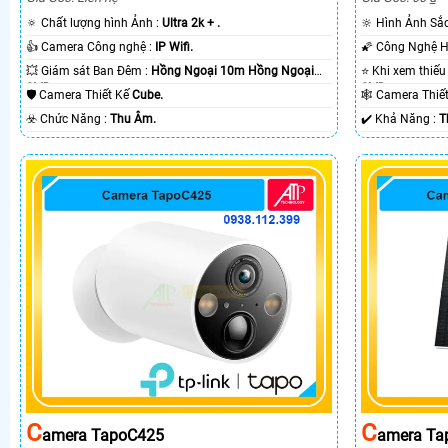
🔅 Chất lượng hình Ảnh :
Ultra 2k + .
🔆 Hình Ảnh Sắ
👍 Camera Công nghệ :
IP Wifi.
💥 Giám sát Ban Đêm :
Hồng Ngoại 10m Hồng Ngoại
SMD.
SMD.
🛡 Camera Thiết Kế
Cube.
🕸️ Camera Thi
️☣️ Chức Năng :
Thu Âm.
️✔️ Khả Năng :
T
C
C
Amera TapoC425
Amera Ta