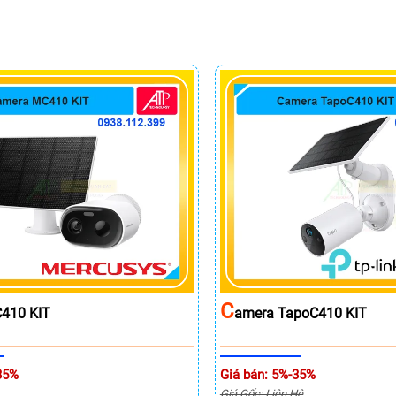
C
410 KIT
Amera TapoC410 KIT
35%
Giá bán: 5%-35%
Giá Gốc: Liên Hệ