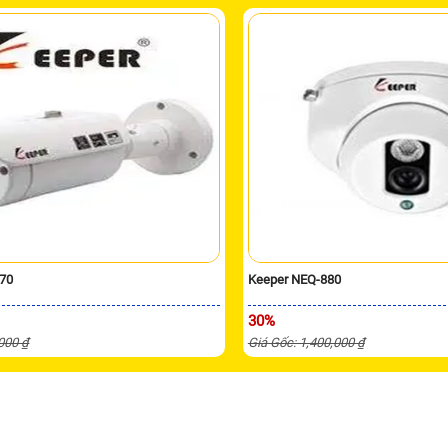
70
Keeper NEQ-880
30%
,000 ₫
Giá Gốc: 1,400,000 ₫