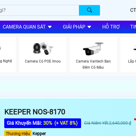
CT
CAMERA QUAN SÁT
GIẢI PHÁP
HỖ TRỢ
TI
ng Nghệ
Camera Có POE Imou
Camera Vantech Ban
Lắp 
Đêm Có Màu
KEEPER NOS-8170
Giá Khuyến Mãi:
30%
(+ VAT 8%)
Giá Niêm Yết:2,640,000 ₫
Thương Hiệu
Kepper