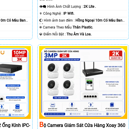
👁️‍🗨 Hình Ành Chất Lượng :
2K Lite .
⚜️ Công Nghệ :
IP Wifi.
10m Có Màu Ban
🌔 Hình ảnh ban đêm :
Hồng Ngoại 10m Có Màu Ban
Ðêm.
❄ Camera Theo Mẫu
Thân Plastic.
️💎 Điểm Nỗi Bật :
Thu Âm Và Loa.
B
 Ống Kính IPC-
Ộ Camera Giám Sát Cửa Hàng Xoay 360