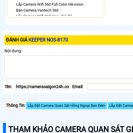
Lắp Camera Wifi 360 Full Color Hikvision
Bán Camera Vantech 360
Lắp Camera Wifi 360 Imou Giá Rẻ
Camera 360 Imou Báo Động
Lắp Camera 360 Trong Nhà Hikvision
Camera Ezviz 360
ĐÁNH GIÁ
KEEPER NOS-8170
Camera 360 Có Màu Ban Đêm Ezviz
Camera 360 Báo Động Ezviz
Nội dung:
LẮP CAMERA THEO NHU CẦU
Lắp Camera Văn Phòng Giá Rẻ
Lắp Camera Nhà Xưởng Giá Rẻ
Lắp Camera Gia Đình Giá Rẻ
Lắp Camera Kho Hàng Giá Rẻ
Tên:
Email:
Lắp Camera Cửa Hàng Giá Rẻ
Lắp Camera Wifi Giá Rẻ Chính Hãng
Lắp Camera Công Trình Giá Rẻ
Thông Tin:
Camera 360 Giá Rẻ
Lắp Đặt Camera Quan Sát Hồng Ngoại Ban Đêm
Lắp Đặt Camer
THAM KHẢO CAMERA QUAN SÁT GI