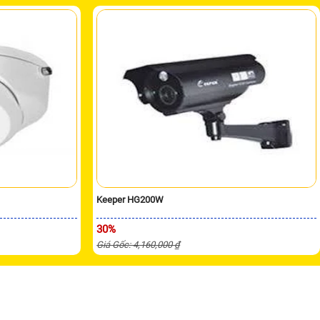
Keeper HG200W
30%
Giá Gốc: 4,160,000 ₫