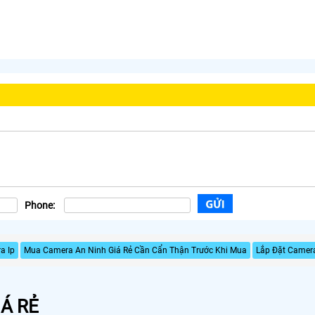
Phone:
a Ip
Mua Camera An Ninh Giá Rẻ Cần Cẩn Thận Trước Khi Mua
Lắp Đặt Camer
Á RẺ