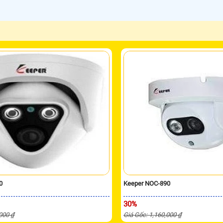
0
Keeper NOC-890
30%
,000 ₫
Giá Gốc: 1,160,000 ₫