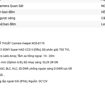
Camera Quan Sát
NO
ìn ban đêm
Hồ
ngược sáng
Câ
ghệ ban đêm
Le
Ỹ THUẬT Camera Keeper NOS-8170
/3 SONY Super HAD CCD II (Effio), Độ phân giải 700 TVL
pcs Leds Array, Tầm xa hồng ngoại :10 - 20m
.6 mm (Option 6/8), Độ nhạy sáng: 0LUX (IR ON
AGC, BLC, HLC, 3D-DNR ,chống ngược sáng D-DWR cực tốt
D...
g lắp ngoài trời (IP66), Nguồn: DC12V