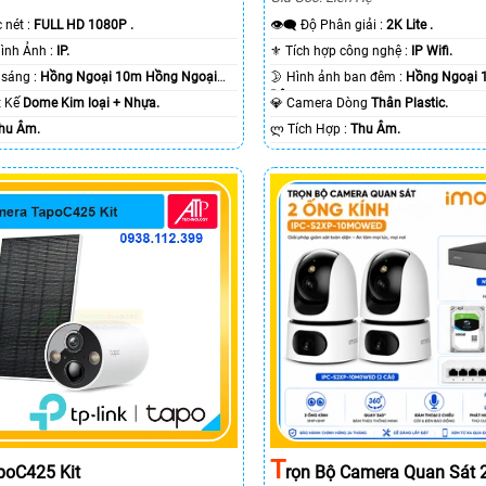
c nét :
FULL HD 1080P .
👁️‍🗨 Độ Phân giải :
2K Lite .
🌠 Công Nghệ Hình Ảnh :
IP.
⚜️ Tích hợp công nghệ :
IP Wifi.
⭐ Khi xem thiếu sáng :
Hồng Ngoại 10m Hồng Ngoại
🌛 Hình ảnh ban đêm :
Hồng Ngoại 
Ðêm.
ết Kế
Dome Kim loại + Nhựa.
💎 Camera Dòng
Thân Plastic.
hu Âm.
️ლ Tích Hợp :
Thu Âm.
T
Rọn Bộ Camera Quan Sát 2
poC425 Kit