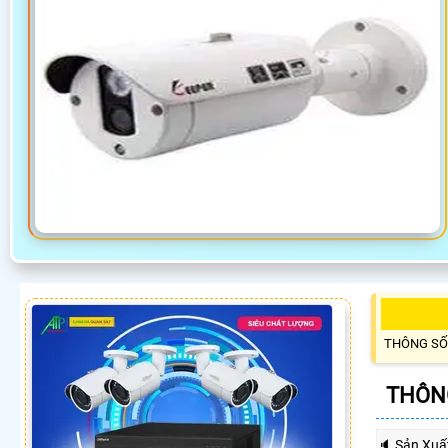
THÔNG SỐ
THÔNG
🔈 Sản Xuấ