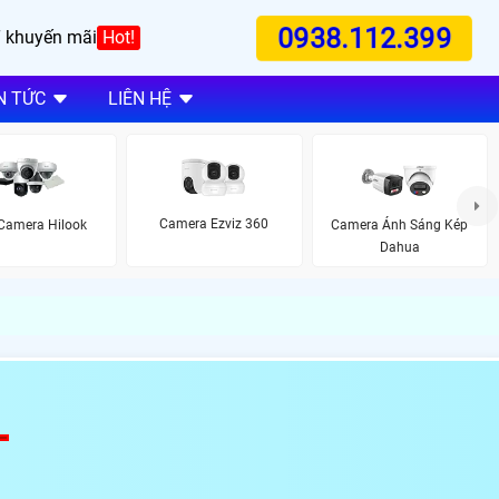
0938.112.399
 khuyến mãi
Hot!
N TỨC
LIÊN HỆ
Camera Ezviz 360
Camera Hilook
Camera Ánh Sáng Kép
Dahua