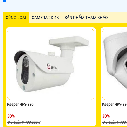
CÙNG LOẠI
CAMERA 2K 4K
SẢN PHẨM THAM KHẢO
Keeper NPS-880
Keeper NPV-88
30%
30%
Giá Gốc: 1,400,000 ₫
Giá Gốc: 1,400