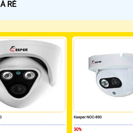
Á RẺ
0
Keeper NOC-890
30%