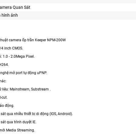
Camera Quan Sát
n hình ảnh
 thuật camera ốp trần Keeper NPM-200W
1/4 inch CMOS.
i: 1.0 - 2.0Mega Pixel.
H264.
g nghệ mở port tự động uPNP.
hác:
ữ liệu: Mainstream, Substream .
-cut.
báo động.
 sát qua nhiều thiết bị di động (IOS, Android).
 sát qua trình duyệt IE.
mới Media Streaming.