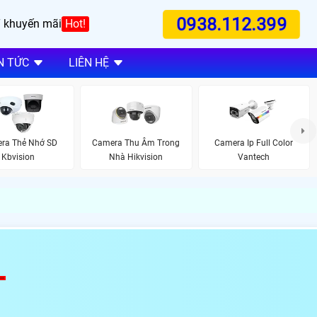
0938.112.399
 khuyến mãi
Hot!
N TỨC
LIÊN HỆ
ra Thẻ Nhớ SD
Camera Thu Âm Trong
Camera Ip Full Color
Kbvision
Nhà Hikvision
Vantech