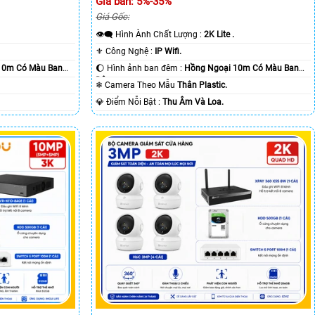
Giá bán: 5%-35%
Giá Gốc:
👁️‍🗨 Hình Ành Chất Lượng :
2K Lite .
⚜️ Công Nghệ :
IP Wifi.
10m Có Màu Ban
🌔 Hình ảnh ban đêm :
Hồng Ngoại 10m Có Màu Ban
Ðêm.
❄ Camera Theo Mẫu
Thân Plastic.
️💎 Điểm Nỗi Bật :
Thu Âm Và Loa.