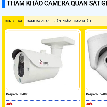
THAM KHẢO CAMERA QUAN SÁT GI
CÙNG LOẠI
CAMERA 2K 4K
SẢN PHẨM THAM KHẢO
Keeper NPS-880
Keeper NPV-88
30%
30%