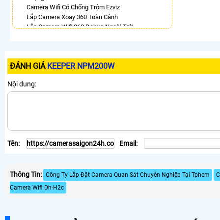
Camera Wifi Có Chống Trộm Ezviz
Lắp Camera Xoay 360 Toàn Cảnh
Lắp Camera Wifi 360 Dahua Ngoài Trời
Camera Wifi 360 Full Color Dahua
Lắp Camera Xoay 360 Có Ánh Sáng Kép
Camera 360 Trong Nhà Hikvision
ĐÁNH GIÁ
KEEPER NPM200W
Lắp Camera Wifi 360 Imou Giá Rẻ
Camera IP 360 Dahua
Nội dung:
LẮP CAMERA THEO NHU CẦU
Lắp Camera Văn Phòng Giá Rẻ
Lắp Camera Nhà Xưởng Giá Rẻ
Lắp Camera Gia Đình Giá Rẻ
Lắp Camera Kho Hàng Giá Rẻ
Tên:
Email:
Lắp Camera Cửa Hàng Giá Rẻ
Lắp Camera Wifi Giá Rẻ Chính Hãng
Lắp Camera Công Trình Giá Rẻ
Thông Tin:
Camera 360 Giá Rẻ
Công Ty Lắp Đặt Camera Quan Sát Chuyên Nghiệp Tại Tphcm
C
Camera Wifi Dh-H2c