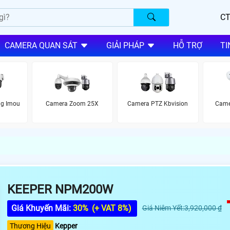
CT
CAMERA QUAN SÁT
GIẢI PHÁP
HỖ TRỢ
TI
ng Imou
Camera Zoom 25X
Camera PTZ Kbvision
Came
KEEPER NPM200W
Giá Khuyến Mãi:
30%
(+ VAT 8%)
Giá Niêm Yết:3,920,000 ₫
Thương Hiệu
Kepper