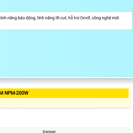
h năng báo dộng, tính năng IR-cut, hỗ trợ Onvif, công nghệ mới
ẨM NPM-200W
Kepper