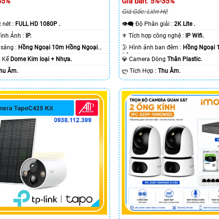
35%
Giá bán: 5%-35%
Giá Gốc: Liên Hệ
c nét :
FULL HD 1080P .
👁️‍🗨 Độ Phân giải :
2K Lite .
🌠 Công Nghệ Hình Ảnh :
IP.
⚜️ Tích hợp công nghệ :
IP Wifi.
⭐ Khi xem thiếu sáng :
Hồng Ngoại 10m Hồng Ngoại
🌛 Hình ảnh ban đêm :
Hồng Ngoại 
Ðêm.
ết Kế
Dome Kim loại + Nhựa.
💎 Camera Dòng
Thân Plastic.
hu Âm.
️ლ Tích Hợp :
Thu Âm.