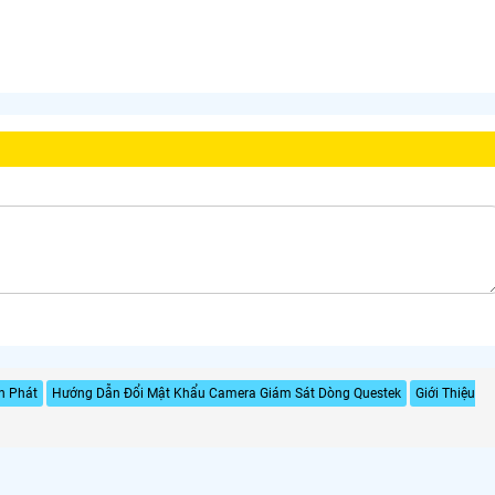
h Phát
Hướng Dẫn Đổi Mật Khẩu Camera Giám Sát Dòng Questek
Giới Thiệu