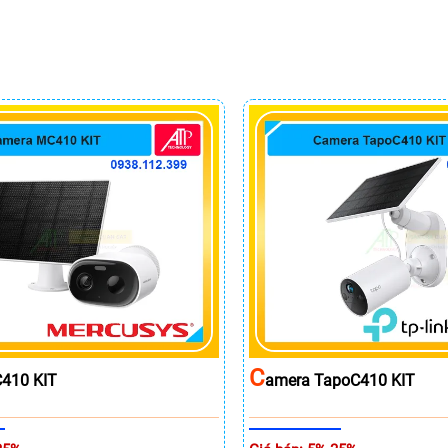
C
410 KIT
Amera TapoC410 KIT