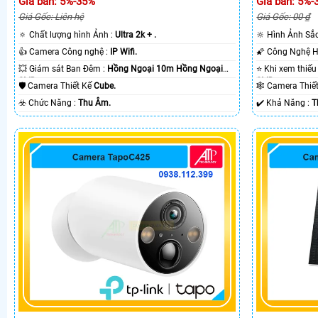
Giá bán: 5%-35%
Giá bán: 5%-
Giá Gốc: Liên hệ
Giá Gốc: 00 ₫
🔅 Chất lượng hình Ảnh :
Ultra 2k + .
🔆 Hình Ảnh Sắ
👍 Camera Công nghệ :
IP Wifi.
💥 Giám sát Ban Đêm :
Hồng Ngoại 10m Hồng Ngoại
SMD.
SMD.
🛡 Camera Thiết Kế
Cube.
🕸️ Camera Thi
️☣️ Chức Năng :
Thu Âm.
️✔️ Khả Năng :
T