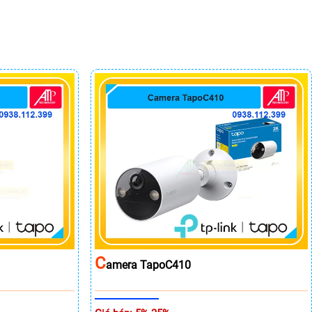
C
Amera TapoC410