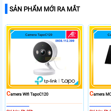
SẢN PHẨM MỚI RA MẮT
C
C
Amera Wifi TapoC120
Amera MC