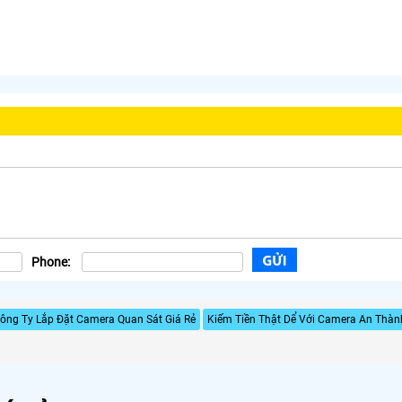
Phone:
ông Ty Lắp Đặt Camera Quan Sát Giá Rẻ
Kiếm Tiền Thật Dể Với Camera An Thàn