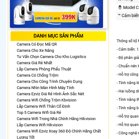
🤴 Model 
™️ Cảm biế
DANH MỤC SẢN PHẨM
Thông số kỹ
Camera Có Đọc Mã QR
- Cảm biến: 
Camera Cho Xe Nâng
Tư Vấn Chọn Camera Cho Kho Logistics
- Độ phân giả
Camera Giá Rẻ Nhất
- Chuẩn nén 
Lắp Camera Phòng Phẩu Thuật
- Hỗ trợ côn
Camera Có Chống Trộm
Camera Cho Công Trình Chuyên Dụng
- Tính năng k
Camera Nhìn Màn Hình Máy Tính
- Hai luồng d
Camera Ezviz Giá Rẻ Hình Ảnh Sắc Nét
- Tính năng IR
Camera Wifi Chống Trộm Kbvision
Lắp Camera Wifi Thân Cố Định
- Tính năng 
Top 5 Camera Wifi Giá Rẻ
- Hỗ trợ quan
Camera Wifi Trong Nhà Chính Hãng Hikvision
Lắp Camera Wifi Hikvision
- Hỗ trợ quan
Camera Wifi Ezviz Xoay 360 Độ Chính Hãng Chất
- Công nghệ 
Lượng Tốt