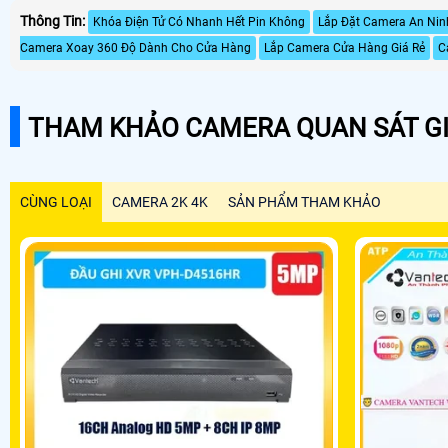
Thông Tin:
Khóa Điện Tử Có Nhanh Hết Pin Không
Lắp Đặt Camera An Nin
Camera Xoay 360 Độ Dành Cho Cửa Hàng
Lắp Camera Cửa Hàng Giá Rẻ
C
THAM KHẢO CAMERA QUAN SÁT GI
CÙNG LOẠI
CAMERA 2K 4K
SẢN PHẨM THAM KHẢO