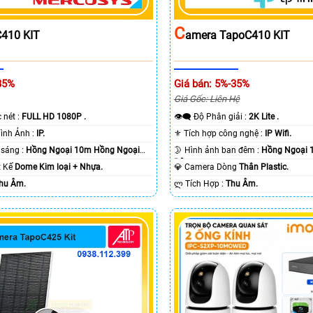
C
410 KIT
Amera TapoC410 KIT
35%
Giá bán: 5%-35%
Giá Gốc: Liên Hệ
c nét :
FULL HD 1080P .
👁️‍🗨 Độ Phân giải :
2K Lite .
🌠 Công Nghệ Hình Ảnh :
IP.
⚜️ Tích hợp công nghệ :
IP Wifi.
⭐ Khi xem thiếu sáng :
Hồng Ngoại 10m Hồng Ngoại
🌛 Hình ảnh ban đêm :
Hồng Ngoại 
Ðêm.
ết Kế
Dome Kim loại + Nhựa.
💎 Camera Dòng
Thân Plastic.
hu Âm.
️ლ Tích Hợp :
Thu Âm.