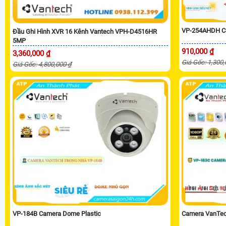
VP-254AHDH C
Đầu Ghi Hình XVR 16 Kênh Vantech VPH-D4516HR
5MP
910,000 ₫
3,360,000 ₫
Giá Gốc: 1,300
Giá Gốc: 4,800,000 ₫
VP-184B Camera Dome Plastic
Camera VanTec