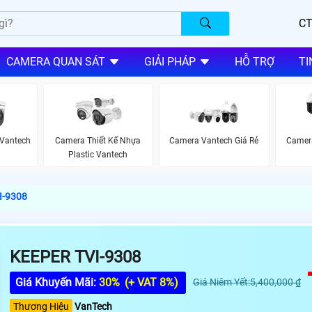
CT
CAMERA QUAN SÁT
GIẢI PHÁP
HỖ TRỢ
TI
Vantech
Camera Thiết Kế Nhựa
Camera Vantech Giá Rẻ
Camera
Plastic Vantech
I-9308
KEEPER TVI-9308
Giá Khuyến Mãi:
30%
(+ VAT 8%)
Giá Niêm Yết:5,400,000 ₫
Thương Hiệu
VanTech