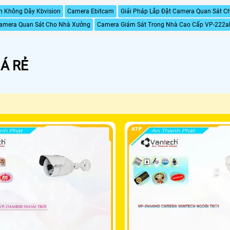
h Không Dây Kbvision
Camera Ebitcam
Giải Pháp Lắp Đặt Camera Quan Sát Ch
amera Quan Sát Cho Nhà Xưởng
Camera Giám Sát Trong Nhà Cao Cấp VP-222
Á RẺ