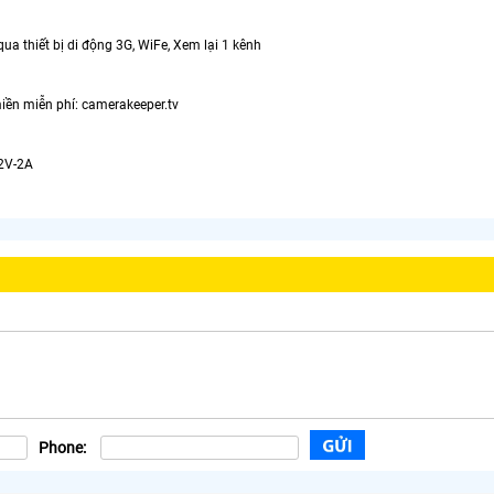
qua thiết bị di động 3G, WiFe, Xem lại 1 kênh
miền miễn phí: camerakeeper.tv
2V-2A
Phone: