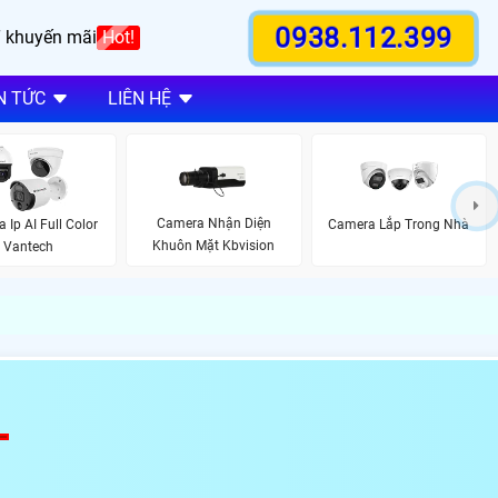
0938.112.399
 khuyến mãi
Hot!
N TỨC
LIÊN HỆ
Camera Nhận Diện
 Ip AI Full Color
Camera Lắp Trong Nhà
Khuôn Mặt Kbvision
Vantech