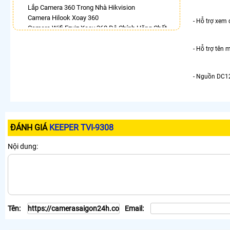
Lắp Camera 360 Trong Nhà Hikvision
Camera Hilook Xoay 360
- Hỗ trợ xem 
Camera Wifi Ezviz Xoay 360 Độ Chính Hãng Chất
Lượng Tốt
Camera Kbvision Xoay 360 Toàn Cảnh
- Hỗ trợ tên 
Camera Ebitcam 360
Bán Camera Dahua Xoay 360 Độ
- Nguồn DC1
Camera Imou 360
LẮP CAMERA THEO NHU CẦU
Lắp Camera Văn Phòng Giá Rẻ
Lắp Camera Nhà Xưởng Giá Rẻ
ĐÁNH GIÁ
KEEPER TVI-9308
Lắp Camera Gia Đình Giá Rẻ
Lắp Camera Kho Hàng Giá Rẻ
Nội dung:
Lắp Camera Cửa Hàng Giá Rẻ
Lắp Camera Wifi Giá Rẻ Chính Hãng
Lắp Camera Công Trình Giá Rẻ
Camera 360 Giá Rẻ
Tên:
Email: