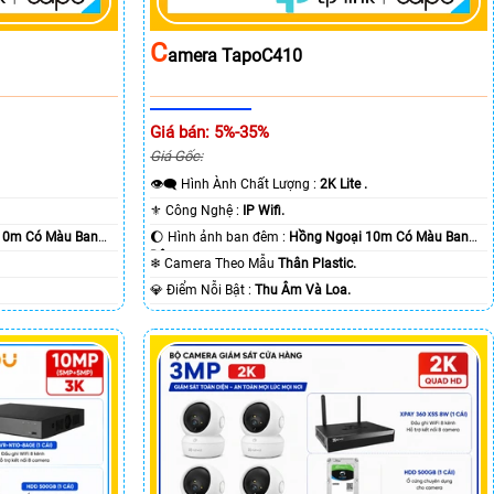
C
Amera TapoC410
Giá bán: 5%-35%
Giá Gốc:
👁️‍🗨 Hình Ành Chất Lượng :
2K Lite .
⚜️ Công Nghệ :
IP Wifi.
10m Có Màu Ban
🌔 Hình ảnh ban đêm :
Hồng Ngoại 10m Có Màu Ban
Ðêm.
❄ Camera Theo Mẫu
Thân Plastic.
️💎 Điểm Nỗi Bật :
Thu Âm Và Loa.