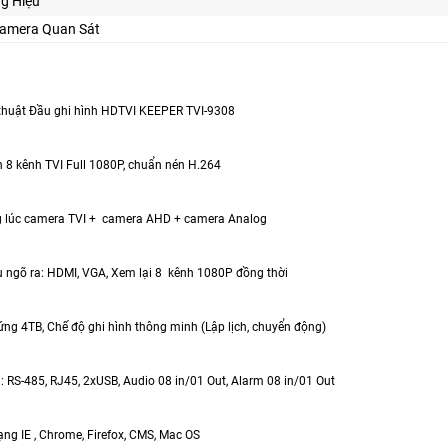
g Hiệu
Camera Quan Sát
thuật Đầu ghi hình HDTVI KEEPER TVI-9308
h 8 kênh TVI Full 1080P, chuẩn nén H.264
ng lúc camera TVI + camera AHD + camera Analog
ệu ngõ ra: HDMI, VGA, Xem lại 8 kênh 1080P đồng thời
cứng 4TB, Chế độ ghi hình thông minh (Lập lịch, chuyển động)
 : RS-485, RJ45, 2xUSB, Audio 08 in/01 Out, Alarm 08 in/01 Out
ng IE , Chrome, Firefox, CMS, Mac OS