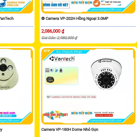
VanTech
❂ Camera VP-202H Hồng Ngoại 3.0MP
2,086,000 ₫
Giá Gốc: 2,980,000 ₫
ny
Camera VP-180H Dome Nhỏ Gọn