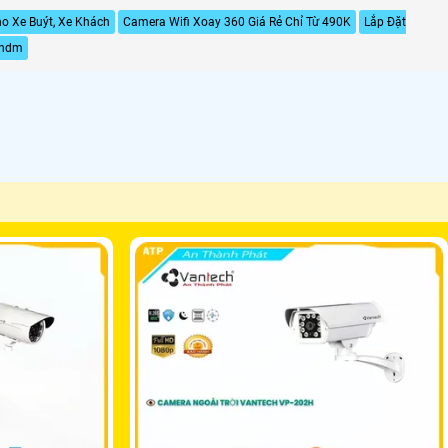
o Xe Buýt, Xe Khách
Camera Wifi Xoay 360 Giá Rẻ Chỉ Từ 490K
Lắp Đặt
ahdm