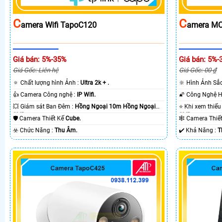
C
C
Amera Wifi TapoC120
Amera MC
Giá bán: 5%-35%
Giá bán: 5%-
Giá Gốc: Liên hệ
Giá Gốc: 00 ₫
🔅 Chất lượng hình Ảnh :
Ultra 2k + .
🔆 Hình Ảnh Sắ
👍 Camera Công nghệ :
IP Wifi.
💥 Giám sát Ban Đêm :
Hồng Ngoại 10m Hồng Ngoại
SMD.
SMD.
🛡 Camera Thiết Kế
Cube.
🕸️ Camera Thi
️☣️ Chức Năng :
Thu Âm.
️✔️ Khả Năng :
T