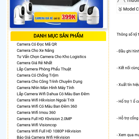
》《 Thươn
🥉 Model 
Thông số kỹ 
DANH MỤC SẢN PHẨM
Camera Có Đọc Mã QR
Camera Cho Xe Nâng
- Đầu ghi hìn
Tư Vấn Chọn Camera Cho Kho Logistics
Camera Giá Rẻ Nhất
- Kết nối cù
Lắp Camera Phòng Phẩu Thuật
Camera Có Chống Trộm
Camera Cho Công Trình Chuyên Dụng
- Xuất tín hi
Camera Nhìn Màn Hình Máy Tính
Lắp Camera Wifi Dahua Có Màu Ban Đêm
Camera Wifi Hikvision Ngoài Trời
- Hổ trợ 1 ổ 
Camera Wifi Có Màu Ban Đêm 360
Camera Wifi Imou 360
- Hỗ trợ cổng
Camera Full HD Kbvision 2.0MP
Camera Wifi Visioncop
Camera Wifi Full HD 1080P Hikvision
- Xem qua mạ
Báo Giá Camera Wifi Hikvision