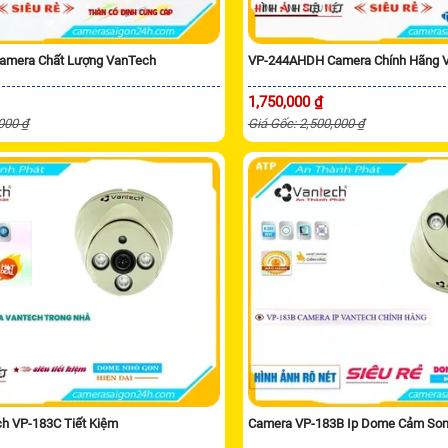
amera Chất Lượng VanTech
VP-244AHDH Camera Chính Hãng 
1,750,000 ₫
,000 ₫
Giá Gốc: 2,500,000 ₫
h VP-183C Tiết Kiệm
Camera VP-183B Ip Dome Cảm So