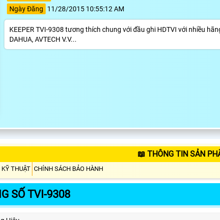
Ngày Đăng
11/28/2015 10:55:12 AM
KEEPER TVI-9308 tương thích chung với đầu ghi HDTVI với nhiều h
DAHUA, AVTECH V.V...
📖 THÔNG TIN SẢN PH
 KỸ THUẬT
CHÍNH SÁCH BẢO HÀNH
G SỐ TVI-9308