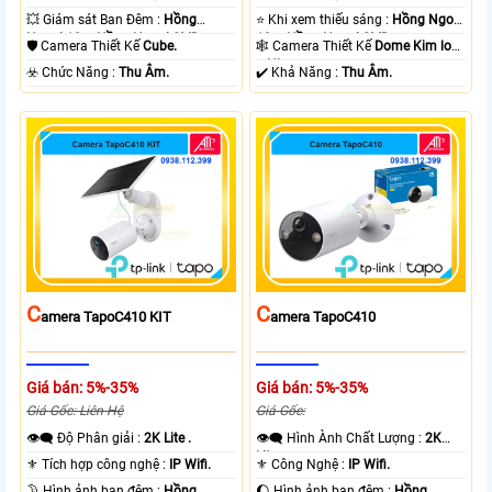
💥 Giám sát Ban Đêm :
Hồng
⭐ Khi xem thiếu sáng :
Hồng Ngoại
Ngoại 10m Hồng Ngoại SMD.
10m Hồng Ngoại SMD.
🛡 Camera Thiết Kế
Cube.
🕸️ Camera Thiết Kế
Dome Kim loại
+ Nhựa.
️☣️ Chức Năng :
Thu Âm.
️✔️ Khả Năng :
Thu Âm.
C
C
Amera TapoC410 KIT
Amera TapoC410
Giá bán: 5%-35%
Giá bán: 5%-35%
Giá Gốc: Liên Hệ
Giá Gốc:
👁️‍🗨 Độ Phân giải :
2K Lite .
👁️‍🗨 Hình Ành Chất Lượng :
2K
Lite .
⚜️ Tích hợp công nghệ :
IP Wifi.
⚜️ Công Nghệ :
IP Wifi.
🌛 Hình ảnh ban đêm :
Hồng
🌔 Hình ảnh ban đêm :
Hồng