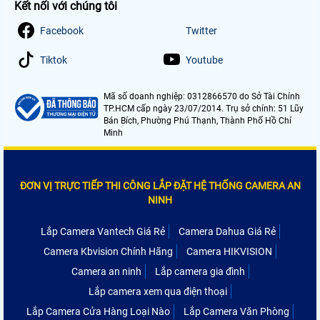
Kết nối với chúng tôi
Facebook
Twitter
Tiktok
Youtube
Mã số doanh nghiệp: 0312866570 do Sở Tài Chính
TP.HCM cấp ngày 23/07/2014. Trụ sở chính: 51 Lũy
Bán Bích, Phường Phú Thạnh, Thành Phố Hồ Chí
Minh
ĐƠN VỊ TRỰC TIẾP THI CÔNG LẮP ĐẶT HỆ THỐNG CAMERA AN
NINH
Lắp Camera Vantech Giá Rẻ
Camera Dahua Giá Rẻ
Camera Kbvision Chính Hãng
Camera HIKVISION
Camera an ninh
Lắp camera gia đình
Lắp camera xem qua điện thoại
Lắp Camera Cửa Hàng Loại Nào
Lắp Camera Văn Phòng