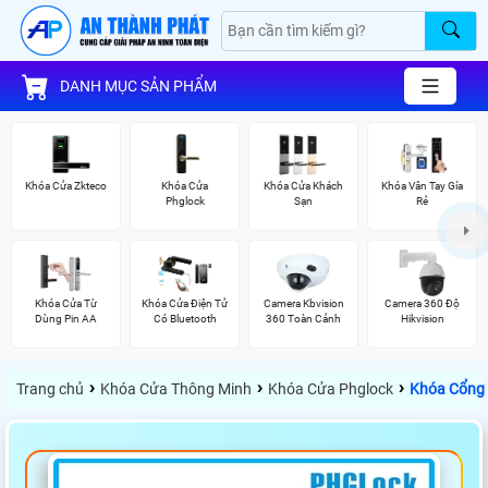
DANH MỤC SẢN PHẨM
Khóa Cửa Zkteco
Khóa Cửa
Khóa Cửa Khách
Khóa Vân Tay Gía
Phglock
Sạn
Rẻ
Khóa Cửa Từ
Khóa Cửa Điện Tử
Camera Kbvision
Camera 360 Độ
Dùng Pin AA
Có Bluetooth
360 Toàn Cảnh
Hikvision
›
›
›
Trang chủ
Khóa Cửa Thông Minh
Khóa Cửa Phglock
Khóa Cổng 