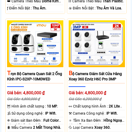
👑 Camera Theo Mẫu
Dome Kim
⛓ Camera Theo Mẫu
Thân Plastic.
loại + Nhựa.
️ƒ Điểm Nỗi Bật :
Thu Âm.
️☣️ Điểm Nỗi Bật :
Thu Âm Và Loa.
T
B
Rọn Bộ Camera Quan Sát 2 Ống
Ộ Camera Giám Sát Cửa Hàng
Kính IPC-S2XP-10M0WED
Xoay 360 Ezviz H6C Pro 3MP
Giá bán: 4,800,000 ₫
Giá bán: 4,800,000 ₫
Giá Gốc: 6,800,000 ₫
Giá Gốc: 6,200,000 ₫
🦉 Hình ảnh chất lượng :
10 MP.
️👀 Chất lượng hình Ảnh :
2K Lite .
🕉️ Sử dụng công nghệ :
IP Wifi.
⚒ Camera Công nghệ :
IP Wifi.
❈ Giám sát Ban Đêm :
Full Color
🔅 Tầm Xa Ban Đêm :
Hồng Ngoại
20m Có Màu Ban Ðêm.
10m Hồng Ngoại Smart IR.
🐜 Mẫu Camera
2 Mắt Trong Nhà.
💦 Loại Camera
Xoay 360.