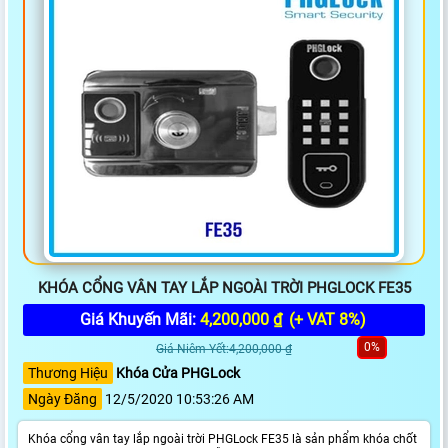
KHÓA CỔNG VÂN TAY LẮP NGOÀI TRỜI PHGLOCK FE35
Giá Khuyến Mãi:
4,200,000 ₫
(+ VAT 8%)
0%
Giá Niêm Yết:4,200,000 ₫
Thương Hiệu
Khóa Cửa PHGLock
Ngày Đăng
12/5/2020 10:53:26 AM
Khóa cổng vân tay lắp ngoài trời PHGLock FE35 là sản phẩm khóa chốt