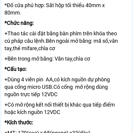
*Đố cửa phú hợp: Sắt hộp tối thiểu 40mm x
80mm.
*Chức năng:
+Thao tác cài đặt bằng bàn phím trên khóa theo
cú pháp câu lệnh.Bên ngoài mở bằng: mã số,vân
tay,thẻ mifare,chìa cơ
+Bên trong mở bằng: Vân tay,chìa cơ
*Cấu tạo:
+Dùng 4 viên pin AA,có kích nguồn dự phòng
qua cổng micro USB.Có cổng mở rộng dùng
nguồn trực tiếp 12VDC
+Có mở rộng kết nối thiết bị khác qua tiếp điểm
hoặc kích nguồn 12VDC
*Kích thước:
+MT: 170(cao) x 65(ngang) x33(dày)