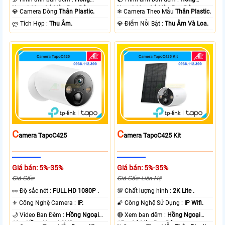
Ngoại 10m Có Màu Ban Ðêm.
Ngoại 10m Có Màu Ban Ðêm.
💎 Camera Dòng
Thân Plastic.
❄ Camera Theo Mẫu
Thân Plastic.
️ლ Tích Hợp :
Thu Âm.
️💎 Điểm Nỗi Bật :
Thu Âm Và Loa.
C
C
Amera TapoC425
Amera TapoC425 Kit
Giá bán: 5%-35%
Giá bán: 5%-35%
Giá Gốc:
Giá Gốc: Liên Hệ
️👀 Độ sắc nét :
FULL HD 1080P .
💯 Chất lượng hình :
2K Lite .
⚜️ Công Nghệ Camera :
IP.
🌠 Công Nghệ Sử Dụng :
IP Wifi.
🌙 Video Ban Đêm :
Hồng Ngoại
🔴 Xem ban đêm :
Hồng Ngoại
10m Hồng Ngoại SMD.
15m Có Màu Ban Ðêm.