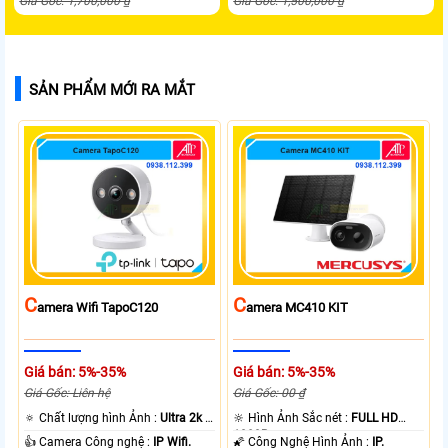
Giá Gốc: 1,700,000 ₫
Giá Gốc: 1,500,000 ₫
SẢN PHẨM MỚI RA MẮT
C
C
Amera Wifi TapoC120
Amera MC410 KIT
Giá bán: 5%-35%
Giá bán: 5%-35%
Giá Gốc: Liên hệ
Giá Gốc: 00 ₫
🔅 Chất lượng hình Ảnh :
Ultra 2k +
🔆 Hình Ảnh Sắc nét :
FULL HD
.
1080P .
👍 Camera Công nghệ :
IP Wifi.
🌠 Công Nghệ Hình Ảnh :
IP.