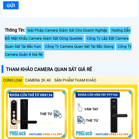
Thông Tin:
Giải Pháp Camera Giám Sát Cho Doanh Nghiệp
Hướng Dẫn
Đổi Mật Khẩu Camera Giám Sát Dòng Questek
Công Ty Lắp Đặt Camera
Quan Sát Tại Bắc Kạn
Công Ty Camera Quan Sát Tại Bắc Giang
Công Ty
Camera Quận 8 Giá Rẻ
THAM KHẢO CAMERA QUAN SÁT GIÁ RẺ
CÙNG LOẠI
CAMERA 2K 4K
SẢN PHẨM THAM KHẢO