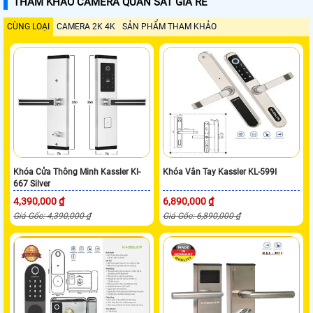
THAM KHẢO CAMERA QUAN SÁT GIÁ RẺ
CÙNG LOẠI
CAMERA 2K 4K
SẢN PHẨM THAM KHẢO
Khóa Cửa Thông Minh Kassler Kl-
Khóa Vân Tay Kassler KL-599I
667 Silver
4,390,000 ₫
6,890,000 ₫
Giá Gốc: 4,390,000 ₫
Giá Gốc: 6,890,000 ₫