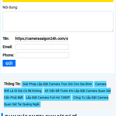
Nội dung:
Tên:
Email:
Phone:
Thông Tin:
Giải Pháp Lắp Đặt Camera Trọn Gói Cho Gia Đình
Camera
Wifi Là Gì Giá Có Rẻ Không
45 Vấn Đề Trước Khi Lắp Đặt Camera Quan Sát
Cấn Phải Biết
Lắp Đặt Camera Full Hd 1080P
Công Ty Lắp Đặt Camera
Quan Sát Tại Quảng Ngãi