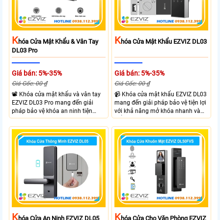
K
K
Hóa Cửa Mật Khẩu & Vân Tay
Hóa Cửa Mật Khẩu EZVIZ DL03
DL03 Pro
Giá bán: 5%-35%
Giá bán: 5%-35%
Giá Gốc: 00 ₫
Giá Gốc: 00 ₫
📽 Khóa cửa mật khẩu và vân tay
📹 Khóa cửa mật khẩu EZVIZ DL03
EZVIZ DL03 Pro mang đến giải
mang đến giải pháp bảo vệ tiện lợi
pháp bảo vệ khóa an ninh tiện
với khả năng mở khóa nhanh và
dụng và linh hoạt với nhiều hình
kiểm soát linh hoạt. Khóa cửa cửa
thưc mở khóa cùng với thiết kế gọn
EZVIZ kết nối trực tiếp với điện
gàng và chắc chắn. EZVIZ DL03
thoại qua APP EZVIZ hỗ trợ theo
Pro hỗ trợ mở khóa nhanh dễ sử
dõi và điều khiển khóa cửa từ xa
dụng phù hợp cho gia đình và văn
phù hợp cho nhà ở căn hộ hoặc
phòng giúp kiểm soát ra vào linh
văn phòng hiện đại.
hoạt.
K
K
Hóa Cửa An Ninh EZVIZ DL05
Hóa Cửa Cho Văn Phòng EZVIZ