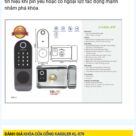
tín hiệu khi pin yếu hoặc có ngoại lực tác động mạnh
nhằm phá khóa.
ĐÁNH GIÁ
KHÓA CỬA CỔNG KASSLER KL-579