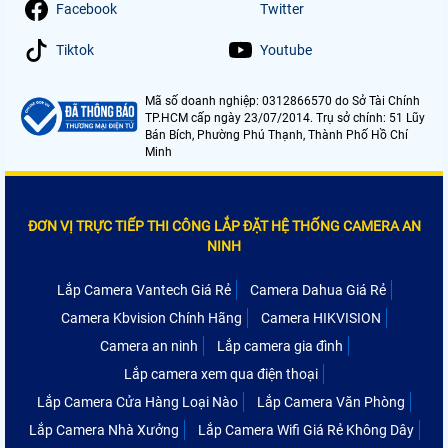
Facebook
Twitter
Tiktok
Youtube
Mã số doanh nghiệp: 0312866570 do Sở Tài Chính
TP.HCM cấp ngày 23/07/2014. Trụ sở chính: 51 Lũy
Bán Bích, Phường Phú Thạnh, Thành Phố Hồ Chí
Minh
ĐƠN VỊ TRỰC TIẾP THI CÔNG LẮP ĐẶT HỆ THỐNG CAMERA AN
NINH
Lắp Camera Vantech Giá Rẻ
Camera Dahua Giá Rẻ
Camera Kbvision Chính Hãng
Camera HIKVISION
Camera an ninh
Lắp camera gia đình
Lắp camera xem qua điện thoại
Lắp Camera Cửa Hàng Loại Nào
Lắp Camera Văn Phòng
Lắp Camera Nhà Xưởng
Lắp Camera Wifi Giá Rẻ Không Dây