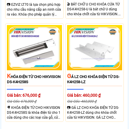
🎬 BÁT CHỮ U CHO KHÓA CỬA TỪ
📷 EZVIZ LT70 là lựa chọn phù hợp
DS-K4H258-U là bát chữ U dùng
cho nhu cầu nâng cấp an ninh cửa
cho khóa chốt cửa từ HIKVISION.
ra vào. Khóa cho phép quản lý
Sản phẩm được thiết kế chắc chắn,
người dùng dễ dàng theo dõi trạng
dùng cho khóa Hikvision SH-
thái hoạt động và hỗ trợ cảnh báo
K5H258S/D. BÁT CHỮ U CHO
thông minh qua điện thoại. Khóa
KHÓA CỬA TỪ DS-K4H258-U phù
cửa mang lại sự tiện lợi nhờ sự linh
hợp cửa ra vào, mở ra hướng về
hoạt trong cách sử dụng như vân
bên trong ở góc 90 độ.
tay, mật khẩu và thẻ từ đảm bảo
kiểm soát ra vào hiệu quả.
K
G
HÓA ĐIỆN TỪ CHO HIKVISION
Á LZ CHO KHÓA ĐIỆN TỪ DS-
DS-K4H258S
K4H258-LZ
Giá bán: 676,000 ₫
Giá bán: 460,000 ₫
Giá Gốc: 676,000 ₫
Giá Gốc: 460,000 ₫
🎥 KHÓA ĐIỆN TỪ CHO HIKVISION
📷 GÁ LZ CHO KHÓA ĐIỆN TỪ DS-
DS-K4H258S là khóa điện từ cho 1
K4H258-LZ dùng cho khóa chốt
cửa dùng cho các loại cửa gỗ, cửa
cửa từ HIKVISION. GÁ LZ CHO
kính, cửa kim loại, cửa chống cháy
KHÓA ĐIỆN TỪ DS-K4H258-LZ
với chất liệu nhôm cao cấp có độ
được thiết kế chắc chắn, dùng cho