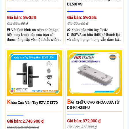
DL50FVS
Giá bán: 5%-35%
Giá bán: 5%-35%
Giá Gốc: 00 ₫
Giá Gốc: 00 ₫
📷 Với tình hình an ninh phức tạp
📸 Khóa cửa vân tay Ezviz
hiện nay khóa cửa của bạn cần
DL50FVS sở hữu thiết kế thanh lịch
được năng cấp về mặt chắc chắn
và sáng trọng nhưng vẫn đảm bảo
và công nghệ giúp đảm bảo an
sự chắc chắn với cùng nhiều
ninh và kiểm soát ra vào hiệu quả
phương thức mở cửa tiện lợi như
hơn. Với Khóa Cửa An Ninh EZVIZ
vân tay, mật khẩu, thẻ từ và điều
DL05 bạn sẽ sở hữu khóa cửa với 6
khiển từ xa qua app. Ezviz
hình thức mở khóa và nhiều chức
DL50FVS hỗ trợ quản lý người
năng an ninh như Cảnh báo phá
dùng cảnh báo an ninh và kiểm tra
hoại và kiểm soát ra vào từ xa
trạng thái khóa giúp kiểm soát ra
ngay trên điện thoại
vào từ xa qua app EZVIZ
B
K
ÁT CHỮ U CHO KHÓA CỬA TỪ
Hóa Cửa Vân Tay EZVIZ LT70
DS-K4H258-U
Giá bán: 372,000 ₫
Giá bán: 2,748,900 ₫
Giá Gốc: 372,000 ₫
Giá Gốc: 3,927,000 ₫