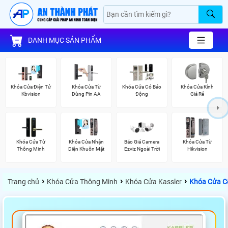
DANH MỤC SẢN PHẨM
Khóa Cửa Điện Tử
Khóa Cửa Từ
Khóa Cửa Có Báo
Khóa Cửa Kính
Kbvision
Dùng Pin AA
Động
Giá Rẻ
Khóa Cửa Từ
Khóa Cửa Nhận
Báo Giá Camera
Khóa Cửa Từ
Thông Minh
Diện Khuôn Mặt
Ezviz Ngoài Trời
Hikvision
›
›
›
Trang chủ
Khóa Cửa Thông Minh
Khóa Cửa Kassler
Khóa Cửa C