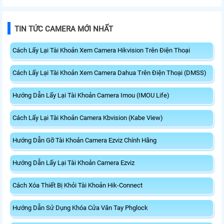
bền cao. Nhờ thiết kế nam châm,
khóa Hikvision DS-K4H258S/D.
KHÓA ĐIỆN TỪ CHO HIKVISION
BÁT LZ CHO KHÓA ĐIỆN TỪ DS-
DS-K4H258S có lực hút mạnh nên
K4H258-LZ phù hợp cửa ra vào,
TIN TỨC CAMERA MỚI NHẤT
không hề tác động đến cửa và
mở ra hướng về bên trong ở góc 90
không làm hư hại. Đảm bảo tính
độ
thẩm mĩ và công dụng sau khi lắp
Cách Lấy Lại Tài Khoản Xem Camera Hikvision Trên Điện Thoại
đặt.
Cách Lấy Lại Tài Khoản Xem Camera Dahua Trên Điện Thoại (DMSS)
Hướng Dẫn Lấy Lại Tài Khoản Camera Imou (IMOU Life)
Cách Lấy Lại Tài Khoản Camera Kbvision (Kabe View)
Hướng Dẫn Gỡ Tài Khoản Camera Ezviz Chính Hãng
Hướng Dẫn Lấy Lại Tài Khoản Camera Ezviz
Cách Xóa Thiết Bị Khỏi Tài Khoản Hik-Connect
Hướng Dẫn Sử Dụng Khóa Cửa Vân Tay Phglock