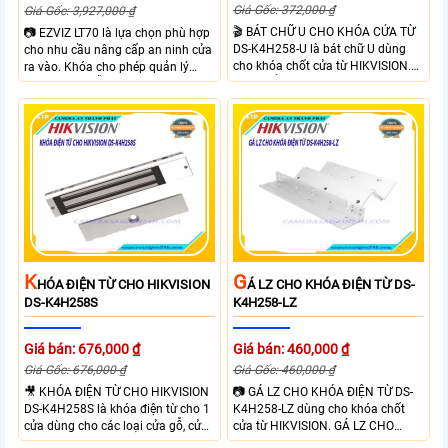
Giá Gốc: 372,000 ₫
Giá Gốc: 3,927,000 ₫
🎬 BÁT CHỮ U CHO KHÓA CỬA TỪ
📷 EZVIZ LT70 là lựa chọn phù hợp
DS-K4H258-U là bát chữ U dùng
cho nhu cầu nâng cấp an ninh cửa
cho khóa chốt cửa từ HIKVISION.
ra vào. Khóa cho phép quản lý
Sản phẩm được thiết kế chắc chắn,
người dùng dễ dàng theo dõi trạng
dùng cho khóa Hikvision SH-
thái hoạt động và hỗ trợ cảnh báo
K5H258S/D. BÁT CHỮ U CHO
thông minh qua điện thoại. Khóa
KHÓA CỬA TỪ DS-K4H258-U phù
cửa mang lại sự tiện lợi nhờ sự linh
hợp cửa ra vào, mở ra hướng về
hoạt trong cách sử dụng như vân
bên trong ở góc 90 độ.
tay, mật khẩu và thẻ từ đảm bảo
kiểm soát ra vào hiệu quả.
K
G
HÓA ĐIỆN TỪ CHO HIKVISION
Á LZ CHO KHÓA ĐIỆN TỪ DS-
DS-K4H258S
K4H258-LZ
Giá bán: 676,000 ₫
Giá bán: 460,000 ₫
Giá Gốc: 676,000 ₫
Giá Gốc: 460,000 ₫
🎥 KHÓA ĐIỆN TỪ CHO HIKVISION
📷 GÁ LZ CHO KHÓA ĐIỆN TỪ DS-
DS-K4H258S là khóa điện từ cho 1
K4H258-LZ dùng cho khóa chốt
cửa dùng cho các loại cửa gỗ, cửa
cửa từ HIKVISION. GÁ LZ CHO
kính, cửa kim loại, cửa chống cháy
KHÓA ĐIỆN TỪ DS-K4H258-LZ