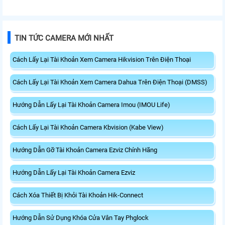
với chất liệu nhôm cao cấp có độ
được thiết kế chắc chắn, dùng cho
bền cao. Nhờ thiết kế nam châm,
khóa Hikvision DS-K4H258S/D.
KHÓA ĐIỆN TỪ CHO HIKVISION
BÁT LZ CHO KHÓA ĐIỆN TỪ DS-
DS-K4H258S có lực hút mạnh nên
K4H258-LZ phù hợp cửa ra vào,
TIN TỨC CAMERA MỚI NHẤT
không hề tác động đến cửa và
mở ra hướng về bên trong ở góc 90
không làm hư hại. Đảm bảo tính
độ
thẩm mĩ và công dụng sau khi lắp
Cách Lấy Lại Tài Khoản Xem Camera Hikvision Trên Điện Thoại
đặt.
Cách Lấy Lại Tài Khoản Xem Camera Dahua Trên Điện Thoại (DMSS)
Hướng Dẫn Lấy Lại Tài Khoản Camera Imou (IMOU Life)
Cách Lấy Lại Tài Khoản Camera Kbvision (Kabe View)
Hướng Dẫn Gỡ Tài Khoản Camera Ezviz Chính Hãng
Hướng Dẫn Lấy Lại Tài Khoản Camera Ezviz
Cách Xóa Thiết Bị Khỏi Tài Khoản Hik-Connect
Hướng Dẫn Sử Dụng Khóa Cửa Vân Tay Phglock