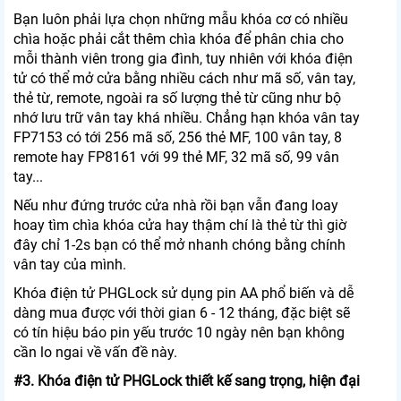
Bạn luôn phải lựa chọn những mẫu khóa cơ có nhiều
chìa hoặc phải cắt thêm chìa khóa để phân chia cho
mỗi thành viên trong gia đình, tuy nhiên với khóa điện
tử có thể mở cửa bằng nhiều cách như mã số, vân tay,
thẻ từ, remote, ngoài ra số lượng thẻ từ cũng như bộ
nhớ lưu trữ vân tay khá nhiều. Chẳng hạn khóa vân tay
FP7153 có tới 256 mã số, 256 thẻ MF, 100 vân tay, 8
remote hay FP8161 với 99 thẻ MF, 32 mã số, 99 vân
tay...
Nếu như đứng trước cửa nhà rồi bạn vẫn đang loay
hoay tìm chìa khóa cửa hay thậm chí là thẻ từ thì giờ
đây chỉ 1-2s bạn có thể mở nhanh chóng bằng chính
vân tay của mình.
Khóa điện tử PHGLock sử dụng pin AA phổ biến và dễ
dàng mua được với thời gian 6 - 12 tháng, đặc biệt sẽ
có tín hiệu báo pin yếu trước 10 ngày nên bạn không
cần lo ngai về vấn đề này.
#3. Khóa điện tử PHGLock thiết kế sang trọng, hiện đại