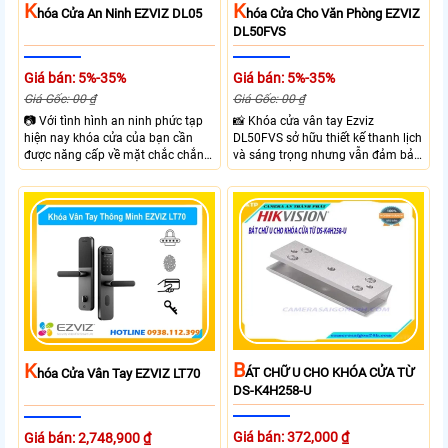
K
K
Hóa Cửa An Ninh EZVIZ DL05
Hóa Cửa Cho Văn Phòng EZVIZ
DL50FVS
Giá bán: 5%-35%
Giá bán: 5%-35%
Giá Gốc: 00 ₫
Giá Gốc: 00 ₫
📷 Với tình hình an ninh phức tạp
📸 Khóa cửa vân tay Ezviz
hiện nay khóa cửa của bạn cần
DL50FVS sở hữu thiết kế thanh lịch
được năng cấp về mặt chắc chắn
và sáng trọng nhưng vẫn đảm bảo
và công nghệ giúp đảm bảo an
sự chắc chắn với cùng nhiều
ninh và kiểm soát ra vào hiệu quả
phương thức mở cửa tiện lợi như
hơn. Với Khóa Cửa An Ninh EZVIZ
vân tay, mật khẩu, thẻ từ và điều
DL05 bạn sẽ sở hữu khóa cửa với 6
khiển từ xa qua app. Ezviz
hình thức mở khóa và nhiều chức
DL50FVS hỗ trợ quản lý người
năng an ninh như Cảnh báo phá
dùng cảnh báo an ninh và kiểm tra
hoại và kiểm soát ra vào từ xa
trạng thái khóa giúp kiểm soát ra
ngay trên điện thoại
vào từ xa qua app EZVIZ
B
K
ÁT CHỮ U CHO KHÓA CỬA TỪ
Hóa Cửa Vân Tay EZVIZ LT70
DS-K4H258-U
Giá bán: 372,000 ₫
Giá bán: 2,748,900 ₫