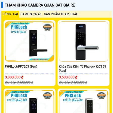
THAM KHẢO CAMERA QUAN SÁT GIÁ RẺ
CÙNG LOẠI
CAMERA 2K 4K
SẢN PHẨM THAM KHẢO
PHGLock-FP7203 (Đen)
Khóa Cửa Điện Tử Phglock Kr7155
[App]
3,800,000 ₫
3,500,000 ₫
Giá Gốc: 3,800,000 ₫
Giá Gốc: 3,500,000 ₫