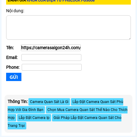
ĐÁNH GIÁ
KHÓA CỬA ĐIỆN TỪ PHGLOCK FG3008
Nội dung:
Tên:
Email:
Phone:
Thông Tin:
Camera Quan Sát Là Gì
Lắp Đặt Camera Quan Sát Phù
Hợp Với Gia Đình Bạn
Chọn Mua Camera Quan Sát Thế Nào Cho Thích
Hợp
Lắp Đặt Camera Ip
Giải Pháp Lắp Đặt Camera Quan Sát Cho
Trang Trại