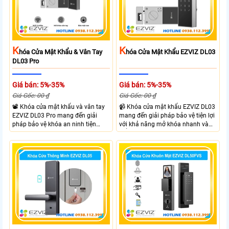
K
K
Hóa Cửa Mật Khẩu & Vân Tay
Hóa Cửa Mật Khẩu EZVIZ DL03
DL03 Pro
Giá bán: 5%-35%
Giá bán: 5%-35%
Giá Gốc: 00 ₫
Giá Gốc: 00 ₫
📽 Khóa cửa mật khẩu và vân tay
📹 Khóa cửa mật khẩu EZVIZ DL03
EZVIZ DL03 Pro mang đến giải
mang đến giải pháp bảo vệ tiện lợi
pháp bảo vệ khóa an ninh tiện
với khả năng mở khóa nhanh và
dụng và linh hoạt với nhiều hình
kiểm soát linh hoạt. Khóa cửa cửa
thưc mở khóa cùng với thiết kế gọn
EZVIZ kết nối trực tiếp với điện
gàng và chắc chắn. EZVIZ DL03
thoại qua APP EZVIZ hỗ trợ theo
Pro hỗ trợ mở khóa nhanh dễ sử
dõi và điều khiển khóa cửa từ xa
dụng phù hợp cho gia đình và văn
phù hợp cho nhà ở căn hộ hoặc
phòng giúp kiểm soát ra vào linh
văn phòng hiện đại.
hoạt.