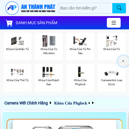
DANH MỤC SẢN PHẨM
Khóa Cửa Điện Tử
Khóa Cửa Từ
Khóa Cửa Từ Pin
Khóa Cửa Từ
Hikvision
Sạc
Khóa Cửa Thẻ Từ
Khóa Cửa Khách
Khóa Cửa
Camera Kim Loại
Sạn
Phglock
Ezviz
Camera Wifi Chính Hãng
Khóa Cửa Phglock