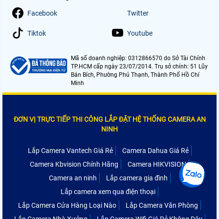
Facebook
Twitter
Tiktok
Youtube
Mã số doanh nghiệp: 0312866570 do Sở Tài Chính
TP.HCM cấp ngày 23/07/2014. Trụ sở chính: 51 Lũy
Bán Bích, Phường Phú Thạnh, Thành Phố Hồ Chí
Minh
ĐƠN VỊ TRỰC TIẾP THI CÔNG LẮP ĐẶT HỆ THỐNG CAMERA AN
NINH
Lắp Camera Vantech Giá Rẻ
Camera Dahua Giá Rẻ
Camera Kbvision Chính Hãng
Camera HIKVISION
Camera an ninh
Lắp camera gia đình
Lắp camera xem qua điện thoại
Lắp Camera Cửa Hàng Loại Nào
Lắp Camera Văn Phòng
Lắp Camera Nhà Xưởng
Lắp Camera Wifi Giá Rẻ Không Dây