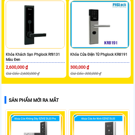
Khóa Khách Sạn Phglock Rf8131
Khóa Cửa Điện Tử Phglock KR8191
Màu Đen
2,600,000 ₫
300,000 ₫
Giá Gốc: 2,600,000 ₫
Giá Gốc: 300,000 ₫
SẢN PHẨM MỚI RA MẮT