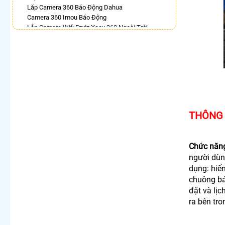
Lăp Camera 360 Báo Động Dahua
Camera 360 Imou Báo Động
Lắp Camera Wifi Ezviz Xoay 360 Ngoài Trời
Camera Ip 360 Kbvision
Lắp Camera Ezviz Xoay 360 Trong Nhà
Camera Wifi 360 Full Color Hik
Camera Xoay 360 Kbvision Giá Rẻ
Camera Kbone Xoay 360
LẮP CAMERA THEO NHU CẦU
Lắp Camera Văn Phòng Giá Rẻ
THÔNG 
Lắp Camera Nhà Xưởng Giá Rẻ
Lắp Camera Gia Đình Giá Rẻ
Lắp Camera Kho Hàng Giá Rẻ
Chức năn
Lắp Camera Cửa Hàng Giá Rẻ
người dùn
Lắp Camera Wifi Giá Rẻ Chính Hãng
dụng: hiển
Lắp Camera Công Trình Giá Rẻ
Camera 360 Giá Rẻ
chuông bá
đặt và lị
ra bên tro