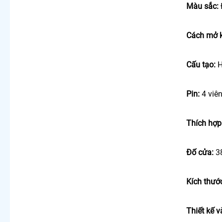
Màu sắc:
Cách mở 
Cấu tạo:
H
Pin:
4 viê
Thích hợp
Đố cửa:
3
Kích thướ
Thiết kế 