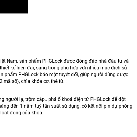
g Việt Nam, sản phẩm PHGLock được đông đảo nhà đầu tư và
thiết kế hiện đại, sang trọng phù hợp với nhiều mục đích sử
Sản phẩm PHGLock bảo mật tuyệt đối, giúp người dùng được
2 mã số), chìa khóa cơ, thẻ từ…
g người lạ, trộm cắp.. phá ổ khoá điện tử PHGLock để đột
háng đến 1 năm tuỳ tần suất sử dụng, có kết nối pin dự phòng
hoạt động của khoá.