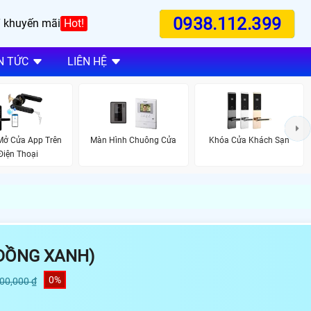
0938.112.399
 khuyến mãi
Hot!
N TỨC
LIÊN HỆ
Mở Cửa App Trên
Màn Hình Chuông Cửa
Khóa Cửa Khách Sạn
Điện Thoại
ĐỒNG XANH)
0%
000,000 ₫