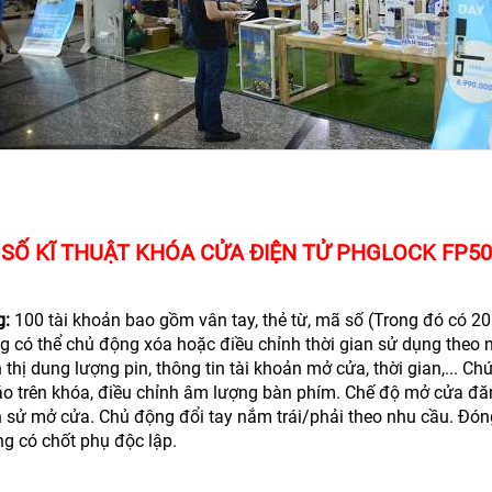
SỐ KĨ THUẬT KHÓA CỬA ĐIỆN TỬ PHGLOCK FP5
g:
100 tài khoản bao gồm vân tay, thẻ từ, mã số (Trong đó có 20
g có thể chủ động xóa hoặc điều chỉnh thời gian sử dụng theo nh
 thị dung lượng pin, thông tin tài khoản mở cửa, thời gian,...
o trên khóa, điều chỉnh âm lượng bàn phím. Chế độ mở cửa đăn
ch sử mở cửa. Chủ động đổi tay nắm trái/phải theo nhu cầu. Đón
ng có chốt phụ độc lập.