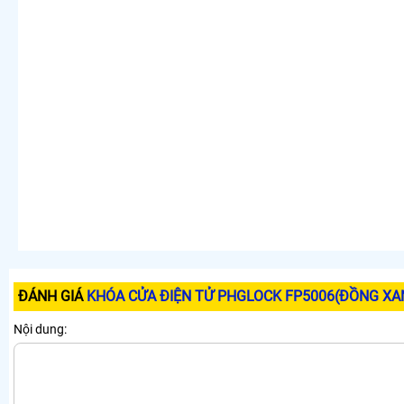
ĐÁNH GIÁ
KHÓA CỬA ĐIỆN TỬ PHGLOCK FP5006(ĐỒNG XA
Nội dung: