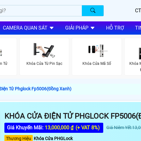
CT
CAMERA QUAN SÁT
GIẢI PHÁP
HỖ TRỢ
TI
n Tử
Khóa Cửa Từ Pin Sạc
Khóa Cửa Mã Số
Khóa 
Điện Tử Phglock Fp5006(Đồng Xanh)
KHÓA CỬA ĐIỆN TỬ PHGLOCK FP5006(
Giá Khuyến Mãi:
13,000,000 ₫
(+ VAT 8%)
Giá Niêm Yết:13,
Thương Hiệu
Khóa Cửa PHGLock