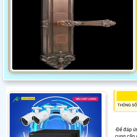
THÔNG SỐ
-Để đáp ứ
cung cấp 