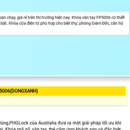
 chạy, giá rẻ trên thị trường hiện nay. Khóa vân tay FP5006 có thiết
ổi bật. Khóa cửa điện tử phù hợp cho biệt thự, phòng Giám Đốc, căn hộ
P5006(DONGXANH)
ùng,PHGLock của Australia đưa ra một giải pháp tối ưu khi
i: Khóa mã số, vân tay, thẻ cảm ứng khách sạn và đặc biệt