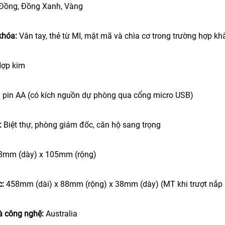
Đồng, Đồng Xanh, Vàng
khóa:
Vân tay, thẻ từ MI, mật mã và chìa cơ trong trường hợp kh
ợp kim
n pin AA (có kích nguồn dự phòng qua cổng micro USB)
:
Biệt thự, phòng giám đốc, căn hộ sang trọng
8mm (dày) x 105mm (rộng)
c:
458mm (dài) x 88mm (rộng) x 38mm (dày) (MT khi trượt nắ
và công nghệ:
Australia