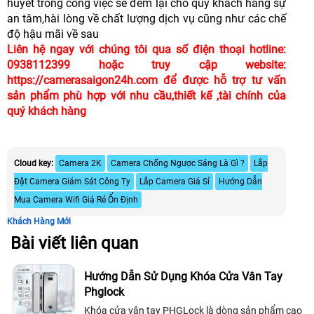
huyết trong công việc sẽ đem lại cho quý khách hàng sự
an tâm,hài lòng về chất lượng dịch vụ cũng như các chế
độ hậu mãi về sau
Liên hệ ngay với chúng tôi qua số điện thoại hotline:
0938112399 hoặc truy cập website:
https://camerasaigon24h.com để được hỗ trợ tư vấn
sản phẩm phù hợp với nhu cầu,thiết kế ,tài chính của
quý khách hàng
Cloud key:
Camera 2K
Camera Chống Ngược Sáng Là Gì ?
Lắp
Đặt Camera Giám Sát Công Ty
Lắp Camera Giá Sỉ
Hướng Dẫn
Mua Camera Wifi Giá Rẻ Ổn Định
Khách Hàng Mới
Bài viết liên quan
Hướng Dẫn Sử Dụng Khóa Cửa Vân Tay
Phglock
Khóa cửa vân tay PHGLock là dòng sản phẩm cao