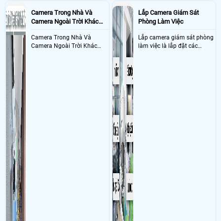
Camera Trong Nhà Và
Lắp Camera Giám Sát
Camera Ngoài Trời Khác
Phòng Làm Việc
Nhau Như Thế Nào
Camera Trong Nhà Và
Lắp camera giám sát phòng
Camera Ngoài Trời Khác
làm việc là lắp đặt các
Nhau ở tính năng chống
camera ghi hình ảnh sắc nét
nước và chống bụi của
và âm thanh trong phòng
camera
làm việc với mục đích giám
sát quá trình làm việc của
nhân viên, bảo vệ tài sản,
theo dõi an ninh trong thời
gian thực qua điện thoại
hoặc máy tính từ xa