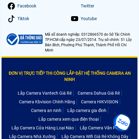
Facebook
Twitter
Tiktok
Youtube
Mã số doanh nghiệp: 0312866570 do Sở Tài Chính
TP.HCM cấp ngày 23/07/2014. Trụ sở chính: 51 Lũy
Bán Bích, Phường Phú Thạnh, Thành Phố Hồ Chí
Minh
ĐƠN VỊ TRỰC TIẾP THI CÔNG LẮP ĐẶT HỆ THỐNG CAMERA AN
NINH
Lắp Camera Vantech Giá Rẻ
Camera Dahua Giá Rẻ
Camera Kbvision Chính Hãng
Camera HIKVISION
Camera an ninh
Lắp camera gia đình
Lắp camera xem qua điện thoại
Lắp Camera Cửa Hàng Loại Nào
Lắp Camera Văn Phòng
Lắp Camera Nhà Xưởng
Lắp Camera Wifi Giá Rẻ Không Dây