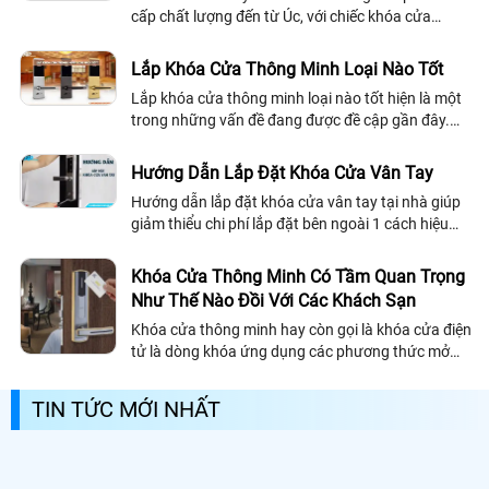
cấp chất lượng đến từ Úc, với chiếc khóa cửa
thông minh độ bảo mật cao giúp bảo vệ gia đình
bạn một cách dễ dàng. Sau đây là hướng dẫn sử
Lắp Khóa Cửa Thông Minh Loại Nào Tốt
dụng khóa cửa vân tay PHGLock bạn có thể tham
Lắp khóa cửa thông minh loại nào tốt hiện là một
khảo nhé!
trong những vấn đề đang được đề cập gần đây.
Với mức độ ảnh hưởng của khóa cửa thông minh
ngày càng lớn thu hút không ít khách hàng quan
Hướng Dẫn Lắp Đặt Khóa Cửa Vân Tay
tâm.
Hướng dẫn lắp đặt khóa cửa vân tay tại nhà giúp
giảm thiểu chi phí lắp đặt bên ngoài 1 cách hiệu
quả. Lắp khoa cửa vân tay đem lại nhiều lợi ích cho
người dùng hiện nay.
Khóa Cửa Thông Minh Có Tầm Quan Trọng
Như Thế Nào Đồi Với Các Khách Sạn
Khóa cửa thông minh hay còn gọi là khóa cửa điện
tử là dòng khóa ứng dụng các phương thức mở
khóa thông minh như: khóa cửa vân tay,khóa cửa
mã số,khóa cửa thẻ từ,khóa cửa nhận...
TIN TỨC MỚI NHẤT