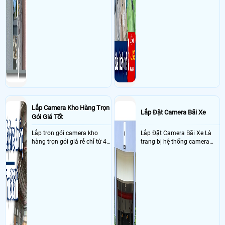
Lắp Camera Kho Hàng Trọn
Lắp Đặt Camera Bãi Xe
Gói Giá Tốt
Lắp trọn gói camera kho
Lắp Đặt Camera Bãi Xe Là
hàng trọn gói giá rẻ chỉ từ 4
trang bị hệ thống camera
triệu đồng sở hữu ngày trọn
nhận diện biển số tại khu
bộ gồm 4 camera, 1 đầu ghi
vực cổng của các bãi giữ xe
hình, ổ cứng, switch mang
kết hợp với phần mềm quản
đến giải pháp giám sát kho
lý để ghi nhận lượt xe ra vào
hàng 24/7 ổn định với độ
chụp hình thông tin xe và
sắc nét cao
biển số lưu trực tiếp về máy
tinh trạm để nhân viên tiện
đối soát, tính tiền xe xe ra
khỏi bãi