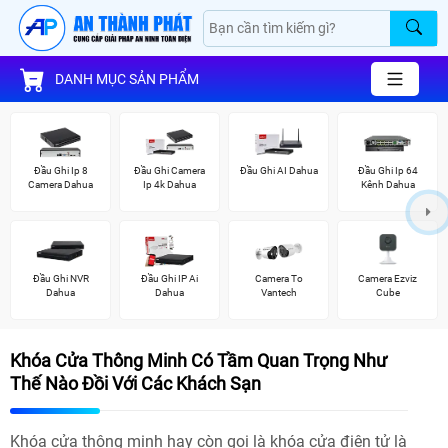
DANH MỤC SẢN PHẨM
Đầu Ghi Ip 8
Đầu Ghi Camera
Đầu Ghi AI Dahua
Đầu Ghi Ip 64
Camera Dahua
Ip 4k Dahua
Kênh Dahua
Đầu Ghi NVR
Đầu Ghi IP Ai
Camera To
Camera Ezviz
Dahua
Dahua
Vantech
Cube
Khóa Cửa Thông Minh Có Tầm Quan Trọng Như
Thế Nào Đồi Với Các Khách Sạn
Khóa cửa thông minh hay còn gọi là khóa cửa điện tử là