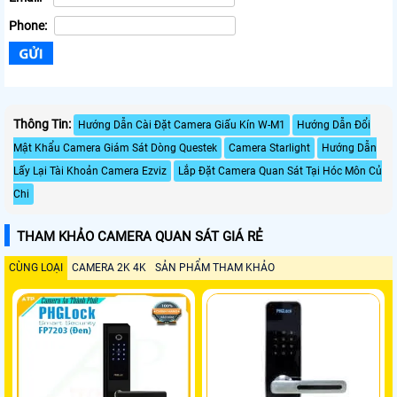
Phone:
Thông Tin:
Hướng Dẫn Cài Đặt Camera Giấu Kín W-M1
Hướng Dẫn Đổi
Mật Khẩu Camera Giám Sát Dòng Questek
Camera Starlight
Hướng Dẫn
Lấy Lại Tài Khoản Camera Ezviz
Lắp Đặt Camera Quan Sát Tại Hóc Môn Củ
Chi
THAM KHẢO CAMERA QUAN SÁT GIÁ RẺ
CÙNG LOẠI
CAMERA 2K 4K
SẢN PHẨM THAM KHẢO