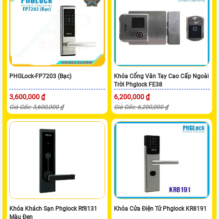
PHGLock-FP7203 (Bạc)
Khóa Cổng Vân Tay Cao Cấp Ngoài
Trời Phglock FE38
3,600,000 ₫
6,200,000 ₫
Giá Gốc: 3,600,000 ₫
Giá Gốc: 6,200,000 ₫
Khóa Khách Sạn Phglock Rf8131
Khóa Cửa Điện Tử Phglock KR8191
Màu Đen