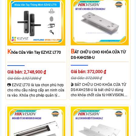
hơn. Với Khóa Cửa An Ninh EZVIZ
vân tay, mật khẩu, thẻ từ và điều
DL05 bạn sẽ sở hữu khóa cửa với 6
khiển từ xa qua app. Ezviz
hình thức mở khóa và nhiều chức
DL50FVS hỗ trợ quản lý người
năng an ninh như Cảnh báo phá
dùng cảnh báo an ninh và kiểm tra
hoại và kiểm soát ra vào từ xa
trạng thái khóa giúp kiểm soát ra
ngay trên điện thoại
vào từ xa qua app EZVIZ
B
K
ÁT CHỮ U CHO KHÓA CỬA TỪ
Hóa Cửa Vân Tay EZVIZ LT70
DS-K4H258-U
Giá bán: 372,000 ₫
Giá bán: 2,748,900 ₫
Giá Gốc: 372,000 ₫
Giá Gốc: 3,927,000 ₫
🎬 BÁT CHỮ U CHO KHÓA CỬA TỪ
📷 EZVIZ LT70 là lựa chọn phù hợp
DS-K4H258-U là bát chữ U dùng
cho nhu cầu nâng cấp an ninh cửa
cho khóa chốt cửa từ HIKVISION.
ra vào. Khóa cho phép quản lý
Sản phẩm được thiết kế chắc chắn,
người dùng dễ dàng theo dõi trạng
dùng cho khóa Hikvision SH-
thái hoạt động và hỗ trợ cảnh báo
K5H258S/D. BÁT CHỮ U CHO
thông minh qua điện thoại. Khóa
KHÓA CỬA TỪ DS-K4H258-U phù
cửa mang lại sự tiện lợi nhờ sự linh
hợp cửa ra vào, mở ra hướng về
hoạt trong cách sử dụng như vân
bên trong ở góc 90 độ.
tay, mật khẩu và thẻ từ đảm bảo
kiểm soát ra vào hiệu quả.