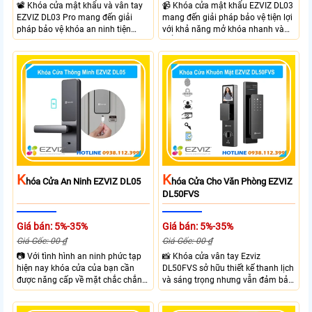
📽 Khóa cửa mật khẩu và vân tay
📹 Khóa cửa mật khẩu EZVIZ DL03
EZVIZ DL03 Pro mang đến giải
mang đến giải pháp bảo vệ tiện lợi
pháp bảo vệ khóa an ninh tiện
với khả năng mở khóa nhanh và
dụng và linh hoạt với nhiều hình
kiểm soát linh hoạt. Khóa cửa cửa
thưc mở khóa cùng với thiết kế gọn
EZVIZ kết nối trực tiếp với điện
gàng và chắc chắn. EZVIZ DL03
thoại qua APP EZVIZ hỗ trợ theo
Pro hỗ trợ mở khóa nhanh dễ sử
dõi và điều khiển khóa cửa từ xa
dụng phù hợp cho gia đình và văn
phù hợp cho nhà ở căn hộ hoặc
phòng giúp kiểm soát ra vào linh
văn phòng hiện đại.
hoạt.
K
K
Hóa Cửa An Ninh EZVIZ DL05
Hóa Cửa Cho Văn Phòng EZVIZ
DL50FVS
Giá bán: 5%-35%
Giá bán: 5%-35%
Giá Gốc: 00 ₫
Giá Gốc: 00 ₫
📷 Với tình hình an ninh phức tạp
📸 Khóa cửa vân tay Ezviz
hiện nay khóa cửa của bạn cần
DL50FVS sở hữu thiết kế thanh lịch
được năng cấp về mặt chắc chắn
và sáng trọng nhưng vẫn đảm bảo
và công nghệ giúp đảm bảo an
sự chắc chắn với cùng nhiều
ninh và kiểm soát ra vào hiệu quả
phương thức mở cửa tiện lợi như