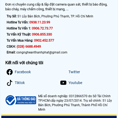
Đơn vị chuyên cung cấp & lắp đặt camera quan sát, thiết bị báo động,
báo cháy, máy chấm công, thiết bị mạng, ...
Trụ Sở:
51 Lũy Bán Bích, Phường Phú Thạnh, TP. Hồ Chí Minh
0938.11.23.99
Hotline Tư Vấn:
0906.72.73.77
Hotline Tư Vấn 1:
0906.855.330
Tư Vấn Kỹ Thuật:
0902.452.577
Tư Vấn Mua Hàng:
(028) 6688.4949
CSKH:
Email:
congngheanthanhphat@gmail.com
Kết nối với chúng tôi
Facebook
Twitter
Tiktok
Youtube
Mã số doanh nghiệp: 0312866570 do Sở Tài Chính
TP.HCM cấp ngày 23/07/2014. Trụ sở chính: 51 Lũy
Bán Bích, Phường Phú Thạnh, Thành Phố Hồ Chí
Minh