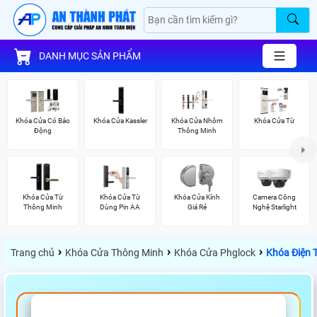
DANH MỤC SẢN PHẨM
Khóa Cửa Có Báo
Khóa Cửa Kassler
Khóa Cửa Nhôm
Khóa Cửa Từ
Động
Thông Minh
Khóa Cửa Từ
Khóa Cửa Từ
Khóa Cửa Kính
Camera Công
Thông Minh
Dùng Pin AA
Giá Rẻ
Nghệ Starlight
›
›
›
Trang chủ
Khóa Cửa Thông Minh
Khóa Cửa Phglock
Khóa Điện 