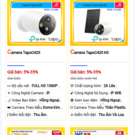
C
C
Amera TapoC425
Amera TapoC425 Kit
Giá bán: 5%-35%
Giá bán: 5%-35%
Giá Gốc:
Giá Gốc: Liên Hệ
️👀 Độ sắc nét :
FULL HD 1080P .
💯 Chất lượng hình :
2K Lite .
⚜️ Công Nghệ Camera :
IP.
🌠 Công Nghệ Sử Dụng :
IP Wifi.
🌙 Video Ban Đêm :
Hồng Ngoại
🔴 Xem ban đêm :
Hồng Ngoại
10m Hồng Ngoại SMD.
15m Có Màu Ban Ðêm.
👑 Camera Theo Mẫu
Dome Kim
⛓ Camera Theo Mẫu
Thân Plastic.
loại + Nhựa.
️ƒ Điểm Nỗi Bật :
Thu Âm.
️☣️ Điểm Nỗi Bật :
Thu Âm Và Loa.