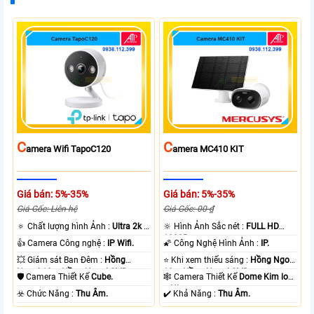
C
C
Amera Wifi TapoC120
Amera MC410 KIT
Giá bán: 5%-35%
Giá bán: 5%-35%
Giá Gốc: Liên hệ
Giá Gốc: 00 ₫
🔅 Chất lượng hình Ảnh :
Ultra 2k +
🔆 Hình Ảnh Sắc nét :
FULL HD
.
1080P .
👍 Camera Công nghệ :
IP Wifi.
🌠 Công Nghệ Hình Ảnh :
IP.
💥 Giám sát Ban Đêm :
Hồng
⭐ Khi xem thiếu sáng :
Hồng Ngoại
Ngoại 10m Hồng Ngoại SMD.
10m Hồng Ngoại SMD.
🛡 Camera Thiết Kế
Cube.
🕸️ Camera Thiết Kế
Dome Kim loại
+ Nhựa.
️☣️ Chức Năng :
Thu Âm.
️✔️ Khả Năng :
Thu Âm.