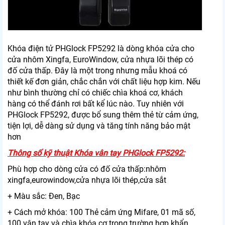
Khóa điện tử PHGlock FP5292 là dòng khóa cửa cho
cửa nhôm Xingfa, EuroWindow, cửa nhựa lõi thép có
đố cửa thấp. Đây là một trong nhưng mẫu khoá có
thiết kế đơn giản, chắc chắn với chất liệu hợp kim. Nếu
như bình thường chỉ có chiếc chìa khoá cơ, khách
hàng có thể đánh rơi bất kể lúc nào. Tuy nhiên với
PHGlock FP5292, được bổ sung thêm thẻ từ cảm ứng,
tiện lợi, dễ dàng sử dụng và tăng tính năng bảo mật
hơn
Thông số kỹ thuật Khóa vân tay PHGlock FP5292:
Phù hợp cho dòng cửa có đố cửa thấp:nhôm
xingfa,eurowindow,cửa nhựa lõi thép,cửa sắt
+ Màu sắc: Đen, Bạc
+
Cách mở khóa: 100 Thẻ cảm ứng Mifare, 01 mã số,
100 vân tay và chìa khóa cơ trong trường hợp khẩn