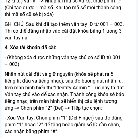
12 kí tự) và “#” --> Nhập lại mã số và kết thúc phím “#”
(Chỉ tạo được 1 mã số. Khi tạo mã số mới thành công
thì mã số cũ sẽ bị xóa)
GHI CHÚ: Sau khi đã tạo thêm vân tay ID từ 001 – 003.
Thì có thể đăng nhập vào cài đặt khóa bằng 1 trong 3
vân tay nà
4. Xóa tài khoản đã cài:
- (Không xóa được những vân tay chủ có số ID từ 001
– 003)
Nhấn nút cài đặt và giữ nguyên (khóa sẽ phát ra 5
tiếng tít đầu và tiếng nhạc), sau đó buông nút nhấn ra,
trên màn hình hiển thị “Identify Admin ”. Lúc này ta đặt
Vân tay chủ vào để xác nhận. Thành công khóa sẽ báo
tiếng nhạc, trên màn hình sẽ hiển thị câu lệnh tương
ứng --> Chọn phím “2” (Del) --> Tiếp tục chọn:
- Xóa Vân tay: Chọn phím “1” (Del Finger) sau đó dùng
phím “1” hoặc “2” để tăng hoặc giảm số ID cần chọn,
xác nhận bằng phím “#”