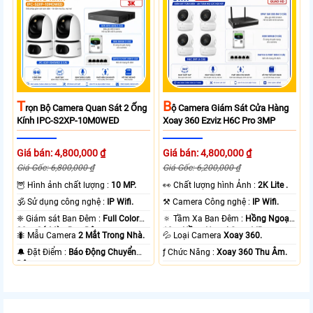
T
B
Rọn Bộ Camera Quan Sát 2 Ống
Ộ Camera Giám Sát Cửa Hàng
Kính IPC-S2XP-10M0WED
Xoay 360 Ezviz H6C Pro 3MP
Giá bán: 4,800,000 ₫
Giá bán: 4,800,000 ₫
Giá Gốc: 6,800,000 ₫
Giá Gốc: 6,200,000 ₫
🦉 Hình ảnh chất lượng :
10 MP.
️👀 Chất lượng hình Ảnh :
2K Lite .
🕉️ Sử dụng công nghệ :
IP Wifi.
⚒ Camera Công nghệ :
IP Wifi.
❈ Giám sát Ban Đêm :
Full Color
🔅 Tầm Xa Ban Đêm :
Hồng Ngoại
20m Có Màu Ban Ðêm.
10m Hồng Ngoại Smart IR.
🐜 Mẫu Camera
2 Mắt Trong Nhà.
💦 Loại Camera
Xoay 360.
️🔔 Đặt Điểm :
Báo Động Chuyển
️ƒ Chức Năng :
Xoay 360 Thu Âm.
Động.