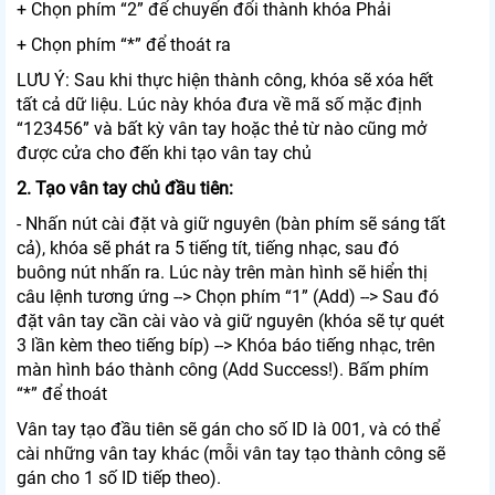
+ Chọn phím “2” để chuyển đổi thành khóa Phải
+ Chọn phím “*” để thoát ra
LƯU Ý: Sau khi thực hiện thành công, khóa sẽ xóa hết
tất cả dữ liệu. Lúc này khóa đưa về mã số mặc định
“123456” và bất kỳ vân tay hoặc thẻ từ nào cũng mở
được cửa cho đến khi tạo vân tay chủ
2. Tạo vân tay chủ đầu tiên:
- Nhấn nút cài đặt và giữ nguyên (bàn phím sẽ sáng tất
cả), khóa sẽ phát ra 5 tiếng tít, tiếng nhạc, sau đó
buông nút nhấn ra. Lúc này trên màn hình sẽ hiển thị
câu lệnh tương ứng --> Chọn phím “1” (Add) --> Sau đó
đặt vân tay cần cài vào và giữ nguyên (khóa sẽ tự quét
3 lần kèm theo tiếng bíp) --> Khóa báo tiếng nhạc, trên
màn hình báo thành công (Add Success!). Bấm phím
“*” để thoát
Vân tay tạo đầu tiên sẽ gán cho số ID là 001, và có thể
cài những vân tay khác (mỗi vân tay tạo thành công sẽ
gán cho 1 số ID tiếp theo).