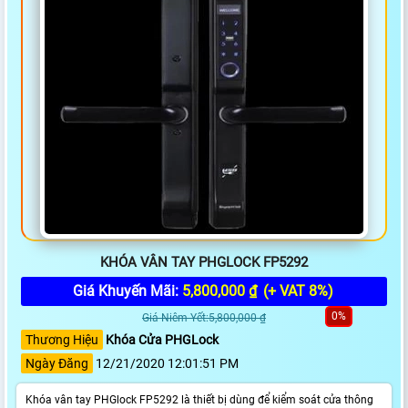
KHÓA VÂN TAY PHGLOCK FP5292
Giá Khuyến Mãi:
5,800,000 ₫
(+ VAT 8%)
0%
Giá Niêm Yết:5,800,000 ₫
Thương Hiệu
Khóa Cửa PHGLock
Ngày Đăng
12/21/2020 12:01:51 PM
Khóa vân tay PHGlock FP5292 là thiết bị dùng để kiểm soát cửa thông