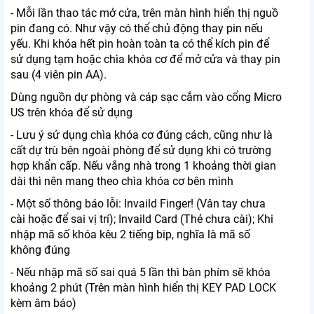
- Mỗi lần thao tác mở cửa, trên màn hình hiển thị nguồ
pin đang có. Như vậy có thể chủ động thay pin nếu
yếu. Khi khóa hết pin hoàn toàn ta có thể kích pin để
sử dụng tạm hoặc chìa khóa cơ để mở cửa và thay pin
sau (4 viên pin AA).
Dùng nguồn dự phòng và cáp sạc cắm vào cổng Micro
US trên khóa để sử dụng
- Lưu ý sử dụng chìa khóa cơ đúng cách, cũng như là
cất dự trù bên ngoài phòng để sử dụng khi có trường
hợp khẩn cấp. Nếu vắng nhà trong 1 khoảng thời gian
dài thì nên mang theo chìa khóa cơ bên mình
- Một số thông báo lỗi: Invaild Finger! (Vân tay chưa
cài hoặc để sai vị trí); Invaild Card (Thẻ chưa cài); Khi
nhập mã số khóa kêu 2 tiếng bip, nghĩa là mã số
không đúng
- Nếu nhập mã số sai quá 5 lần thì bàn phím sẽ khóa
khoảng 2 phút (Trên màn hình hiển thị KEY PAD LOCK
kèm âm báo)