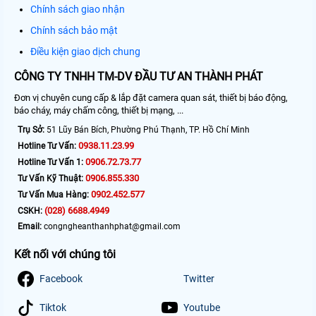
Chính sách giao nhận
Chính sách bảo mật
Điều kiện giao dịch chung
CÔNG TY TNHH TM-DV ĐẦU TƯ AN THÀNH PHÁT
Đơn vị chuyên cung cấp & lắp đặt camera quan sát, thiết bị báo động,
báo cháy, máy chấm công, thiết bị mạng, ...
Trụ Sở:
51 Lũy Bán Bích, Phường Phú Thạnh, TP. Hồ Chí Minh
0938.11.23.99
Hotline Tư Vấn:
0906.72.73.77
Hotline Tư Vấn 1:
0906.855.330
Tư Vấn Kỹ Thuật:
0902.452.577
Tư Vấn Mua Hàng:
(028) 6688.4949
CSKH:
Email:
congngheanthanhphat@gmail.com
Kết nối với chúng tôi
Facebook
Twitter
Tiktok
Youtube