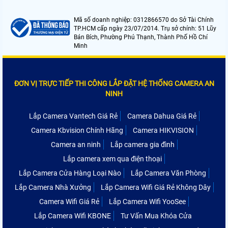
Mã số doanh nghiệp: 0312866570 do Sở Tài Chính
TP.HCM cấp ngày 23/07/2014. Trụ sở chính: 51 Lũy
Bán Bích, Phường Phú Thạnh, Thành Phố Hồ Chí
Minh
ĐƠN VỊ TRỰC TIẾP THI CÔNG LẮP ĐẶT HỆ THỐNG CAMERA AN
NINH
Lắp Camera Vantech Giá Rẻ
Camera Dahua Giá Rẻ
Camera Kbvision Chính Hãng
Camera HIKVISION
Camera an ninh
Lắp camera gia đình
Lắp camera xem qua điện thoại
Lắp Camera Cửa Hàng Loại Nào
Lắp Camera Văn Phòng
Lắp Camera Nhà Xưởng
Lắp Camera Wifi Giá Rẻ Không Dây
Camera Wifi Giá Rẻ
Lắp Camera Wifi YooSee
Lắp Camera Wifi KBONE
Tư Vấn Mua Khóa Cửa