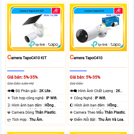
C
C
Amera TapoC410 KIT
Amera TapoC410
Giá bán: 5%-35%
Giá bán: 5%-35%
Giá Gốc: Liên Hệ
Giá Gốc:
👁️‍🗨 Độ Phân giải :
2K Lite .
👁️‍🗨 Hình Ành Chất Lượng :
2K
Lite .
⚜️ Tích hợp công nghệ :
IP Wifi.
⚜️ Công Nghệ :
IP Wifi.
🌛 Hình ảnh ban đêm :
Hồng
🌔 Hình ảnh ban đêm :
Hồng
Ngoại 10m Có Màu Ban Ðêm.
Ngoại 10m Có Màu Ban Ðêm.
💎 Camera Dòng
Thân Plastic.
❄ Camera Theo Mẫu
Thân Plastic.
️ლ Tích Hợp :
Thu Âm.
️💎 Điểm Nỗi Bật :
Thu Âm Và Loa.