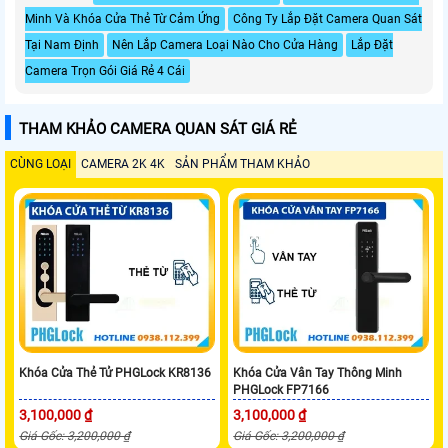
Minh Và Khóa Cửa Thẻ Từ Cảm Ứng
Công Ty Lắp Đặt Camera Quan Sát
Tại Nam Định
Nên Lắp Camera Loại Nào Cho Cửa Hàng
Lắp Đặt
Camera Trọn Gói Giá Rẻ 4 Cái
THAM KHẢO CAMERA QUAN SÁT GIÁ RẺ
CÙNG LOẠI
CAMERA 2K 4K
SẢN PHẨM THAM KHẢO
Khóa Cửa Thẻ Tử PHGLock KR8136
Khóa Cửa Vân Tay Thông Minh
PHGLock FP7166
3,100,000 ₫
3,100,000 ₫
Giá Gốc: 3,200,000 ₫
Giá Gốc: 3,200,000 ₫