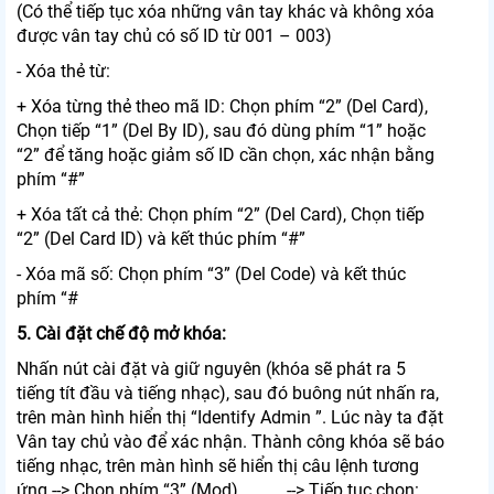
(Có thể tiếp tục xóa những vân tay khác và không xóa
được vân tay chủ có số ID từ 001 – 003)
- Xóa thẻ từ:
+ Xóa từng thẻ theo mã ID: Chọn phím “2” (Del Card),
Chọn tiếp “1” (Del By ID), sau đó dùng phím “1” hoặc
“2” để tăng hoặc giảm số ID cần chọn, xác nhận bằng
phím “#”
+ Xóa tất cả thẻ: Chọn phím “2” (Del Card), Chọn tiếp
“2” (Del Card ID) và kết thúc phím “#”
- Xóa mã số: Chọn phím “3” (Del Code) và kết thúc
phím “#
5. Cài đặt chế độ mở khóa:
Nhấn nút cài đặt và giữ nguyên (khóa sẽ phát ra 5
tiếng tít đầu và tiếng nhạc), sau đó buông nút nhấn ra,
trên màn hình hiển thị “Identify Admin ”. Lúc này ta đặt
Vân tay chủ vào để xác nhận. Thành công khóa sẽ báo
tiếng nhạc, trên màn hình sẽ hiển thị câu lệnh tương
ứng --> Chọn phím “3” (Mod) --> Tiếp tục chọn: