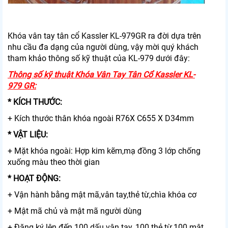
Khóa vân tay tân cổ Kassler KL-979GR ra đời dựa trên
nhu cầu đa dạng của người dùng, vậy mời quý khách
tham khảo thông số kỹ thuật của KL-979 dưới đây:
Thông số kỹ thuật Khóa Vân Tay Tân Cổ Kassler KL-
979 GR:
* KÍCH THƯỚC:
+ Kích thước thân khóa ngoài R76X C655 X D34mm
* VẬT LIỆU:
+ Mặt khóa ngoài: Hợp kim kẽm,mạ đồng 3 lớp chống
xuống màu theo thời gian
* HOẠT ĐỘNG:
+ Vận hành bằng mật mã,vân tay,thẻ từ,chìa khóa cơ
+ Mật mã chủ và mật mã người dùng
+ Đăng ký lên đến 100 dấu vân tay, 100 thẻ từ,100 mật