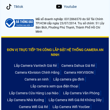
Tiktok
Youtube
Mã số doanh nghiệp: 0312866570 do Sở Tài Chính
TP.HCM cấp ngày 23/07/2014. Trụ sở chính: 51 Lũy
Bán Bích, Phường Phú Thạnh, Thành Phố Hồ Chí
Minh
ĐƠN VỊ TRỰC TIẾP THI CÔNG LẮP ĐẶT HỆ THỐNG CAMERA AN
NINH
Lắp Camera Vantech Giá Rẻ
Camera Dahua Giá Rẻ
Camera Kbvision Chính Hãng
Camera HIKVISION
Camera an ninh
Lắp camera gia đình
Lắp camera xem qua điện thoại
Lắp Camera Cửa Hàng Loại Nào
Lắp Camera Văn Phòng
Lắp Camera Nhà Xưởng
Lắp Camera Wifi Giá Rẻ Không Dây
Camera Wifi Giá Rẻ
Lắp Camera Wifi YooSee