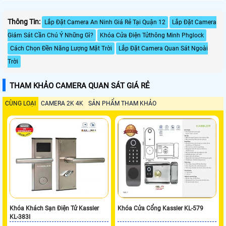
Thông Tin:
Lắp Đặt Camera An Ninh Giá Rẻ Tại Quận 12
Lắp Đặt Camera
Giám Sát Cần Chú Ý Những Gì?
Khóa Cửa Điện Tửthông Minh Phglock
Cách Chọn Đền Năng Lượng Mặt Trời
Lắp Đặt Camera Quan Sát Ngoài
Trời
THAM KHẢO CAMERA QUAN SÁT GIÁ RẺ
CÙNG LOẠI
CAMERA 2K 4K
SẢN PHẨM THAM KHẢO
Khóa Khách Sạn Điện Tử Kassler
Khóa Cửa Cổng Kassler KL-579
KL-383I