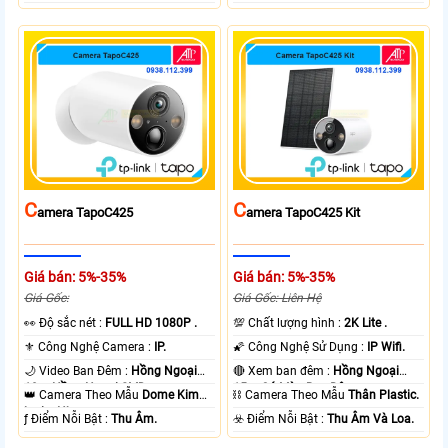
C
C
Amera TapoC425
Amera TapoC425 Kit
Giá bán: 5%-35%
Giá bán: 5%-35%
Giá Gốc:
Giá Gốc: Liên Hệ
️👀 Độ sắc nét :
FULL HD 1080P .
💯 Chất lượng hình :
2K Lite .
⚜️ Công Nghệ Camera :
IP.
🌠 Công Nghệ Sử Dụng :
IP Wifi.
🌙 Video Ban Đêm :
Hồng Ngoại
🔴 Xem ban đêm :
Hồng Ngoại
10m Hồng Ngoại SMD.
15m Có Màu Ban Ðêm.
👑 Camera Theo Mẫu
Dome Kim
⛓ Camera Theo Mẫu
Thân Plastic.
loại + Nhựa.
️ƒ Điểm Nỗi Bật :
Thu Âm.
️☣️ Điểm Nỗi Bật :
Thu Âm Và Loa.