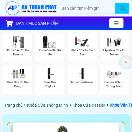
DANH MỤC SẢN PHẨM
Khóa Điện Tử Có
Khóa Cửa Sắt Giá
Khóa Cửa Từ Pin
Lắp Khóa Cửa Từ
Remote
Rẻ
Sạc
Dahua
Khóa Cửa Có Báo
Khóa Cửa
Khóa Cửa Kassler
Camera Wifi Có
Động
Phglock
Chống Trộm
Ezviz
›
›
›
Trang chủ
Khóa Cửa Thông Minh
Khóa Cửa Kassler
Khóa Vân Ta