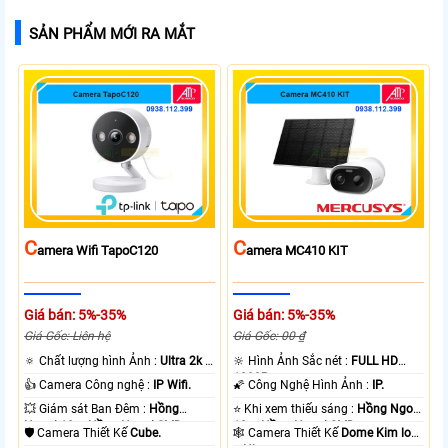
SẢN PHẨM MỚI RA MẮT
C
C
Amera Wifi TapoC120
Amera MC410 KIT
Giá bán: 5%-35%
Giá bán: 5%-35%
Giá Gốc: Liên hệ
Giá Gốc: 00 ₫
🔅 Chất lượng hình Ảnh :
Ultra 2k +
🔆 Hình Ảnh Sắc nét :
FULL HD
.
1080P .
👍 Camera Công nghệ :
IP Wifi.
🌠 Công Nghệ Hình Ảnh :
IP.
💥 Giám sát Ban Đêm :
Hồng
⭐ Khi xem thiếu sáng :
Hồng Ngoại
Ngoại 10m Hồng Ngoại SMD.
10m Hồng Ngoại SMD.
🛡 Camera Thiết Kế
Cube.
🕸️ Camera Thiết Kế
Dome Kim loại