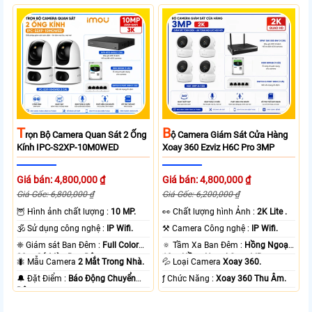
T
B
Rọn Bộ Camera Quan Sát 2 Ống
Ộ Camera Giám Sát Cửa Hàng
Kính IPC-S2XP-10M0WED
Xoay 360 Ezviz H6C Pro 3MP
Giá bán: 4,800,000 ₫
Giá bán: 4,800,000 ₫
Giá Gốc: 6,800,000 ₫
Giá Gốc: 6,200,000 ₫
🦉 Hình ảnh chất lượng :
10 MP.
️👀 Chất lượng hình Ảnh :
2K Lite .
🕉️ Sử dụng công nghệ :
IP Wifi.
⚒ Camera Công nghệ :
IP Wifi.
❈ Giám sát Ban Đêm :
Full Color
🔅 Tầm Xa Ban Đêm :
Hồng Ngoại
20m Có Màu Ban Ðêm.
10m Hồng Ngoại Smart IR.
🐜 Mẫu Camera
2 Mắt Trong Nhà.
💦 Loại Camera
Xoay 360.
️🔔 Đặt Điểm :
Báo Động Chuyển
️ƒ Chức Năng :
Xoay 360 Thu Âm.
Động.