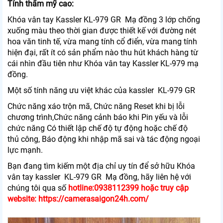
Tính thẩm mỹ cao:
Khóa vân tay
Kassler KL-979 GR
Mạ đồng 3 lớp chống
xuống màu theo thời gian được thiết kế với đường nét
hoa văn tinh tế, vừa mang tính cổ điển, vừa mang tính
hiện đại, rất ít có sản phẩm nào thu hút khách hàng từ
cái nhìn đầu tiên như Khóa vân tay Kassler KL-979 mạ
đồng.
Một số tính năng ưu việt khác của kassler
KL-979 GR
Chức năng xáo trộn mã, Chức năng Reset khi bị lỗi
chương trình,Chức năng cảnh báo khi Pin yếu và lỗi
chức năng Có thiết lập chế độ tự động hoặc chế độ
thủ công, Báo động khi nhập mã sai và tác động ngoại
lực mạnh.
Bạn đang tìm kiếm một địa chỉ uy tín để sở hữu Khóa
vân tay
kassler
KL-979 GR
Mạ đồng, hãy liên hệ với
chúng tôi qua số
hotline:0938112399 hoặc truy cập
website: https://camerasaigon24h.com/