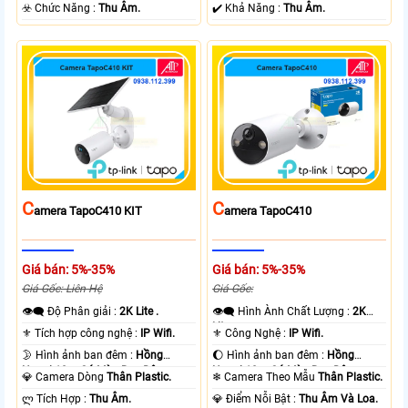
+ Nhựa.
️☣️ Chức Năng :
Thu Âm.
️✔️ Khả Năng :
Thu Âm.
C
C
Amera TapoC410 KIT
Amera TapoC410
Giá bán: 5%-35%
Giá bán: 5%-35%
Giá Gốc: Liên Hệ
Giá Gốc:
👁️‍🗨 Độ Phân giải :
2K Lite .
👁️‍🗨 Hình Ành Chất Lượng :
2K
Lite .
⚜️ Tích hợp công nghệ :
IP Wifi.
⚜️ Công Nghệ :
IP Wifi.
🌛 Hình ảnh ban đêm :
Hồng
🌔 Hình ảnh ban đêm :
Hồng
Ngoại 10m Có Màu Ban Ðêm.
Ngoại 10m Có Màu Ban Ðêm.
💎 Camera Dòng
Thân Plastic.
❄ Camera Theo Mẫu
Thân Plastic.
️ლ Tích Hợp :
Thu Âm.
️💎 Điểm Nỗi Bật :
Thu Âm Và Loa.