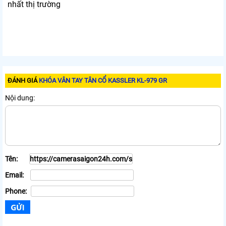
nhất thị trường
ĐÁNH GIÁ
KHÓA VÂN TAY TÂN CỔ KASSLER KL-979 GR
Nội dung:
Tên:
Email:
Phone: