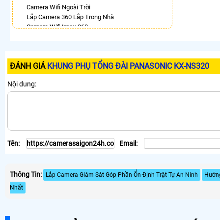
Camera Wifi Ngoài Trời
Lắp Camera 360 Lắp Trong Nhà
Camera Wifi Imou 360
Lắp Camera Chống Trộm 360
Camera Ip 360 Vantech
Lắp Camera 360 Có Chống Trộm
ĐÁNH GIÁ
KHUNG PHỤ TỔNG ĐÀI PANASONIC KX-NS320
Camera Dahua Xoay 360
Camera Wifi Kbvision Xoay 360 Giá Rẻ
Nội dung:
Camera 360 Imou Báo Động
LẮP CAMERA THEO NHU CẦU
Lắp Camera Văn Phòng Giá Rẻ
Lắp Camera Nhà Xưởng Giá Rẻ
Lắp Camera Gia Đình Giá Rẻ
Tên:
Email:
Lắp Camera Kho Hàng Giá Rẻ
Lắp Camera Cửa Hàng Giá Rẻ
Lắp Camera Wifi Giá Rẻ Chính Hãng
Thông Tin:
Lắp Camera Công Trình Giá Rẻ
Lắp Camera Giám Sát Góp Phần Ổn Định Trật Tự An Ninh
Hướng
Camera 360 Giá Rẻ
Nhất