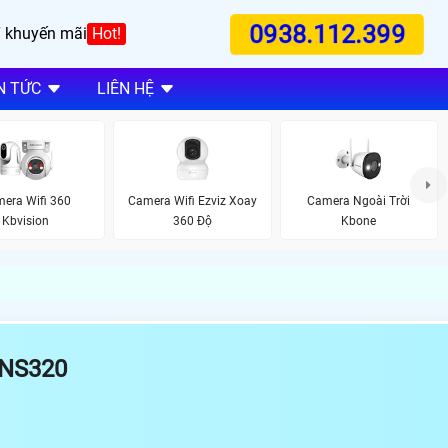
0938.112.399
 khuyến mãi
Hot!
N TỨC
LIÊN HỆ
era Wifi 360
Camera Wifi Ezviz Xoay
Camera Ngoài Trời
Kbvision
360 Độ
Kbone
NS320