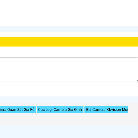
era Quan Sát Giá Rẻ
Các Loại Camera Gia Đình
Giá Camera Kbvision Mới