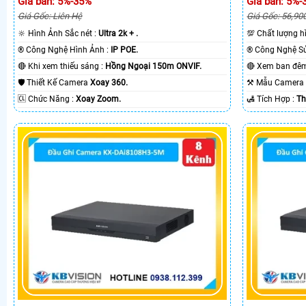
Giá bán: 5%-35%
Giá bán: 5%-
Giá Gốc: Liên Hệ
Giá Gốc: 56,90
🔆 Hình Ảnh Sắc nét :
Ultra 2k + .
💯 Chất lượng 
®️ Công Nghệ Hình Ảnh :
IP POE.
🔴 Khi xem thiếu sáng :
Hồng Ngoại 150m ONVIF.
🛡 Thiết Kế Camera
Xoay 360.
⚒ Mẫu Camer
️🆑 Chức Năng :
Xoay Zoom.
️🛃 Tích Hợp :
Th