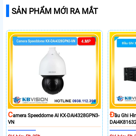
SẢN PHẨM MỚI RA MẮT
C
Đ
Amera Speeddome AI KX-DAi4328GPN3-
Ầu Ghi Hì
VN
DAi4K8163