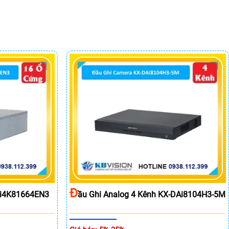
Đ
DAi4K81664EN3
Ầu Ghi Analog 4 Kênh KX-DAi8104H3-5M