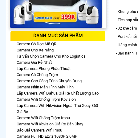
- Khung phụ 
- Tích hợp sẵ
- 02 khe cắm
DANH MỤC SẢN PHẨM
- Port kết nố
Camera Có Đọc Mã QR
- Hàng chính
Camera Cho Xe Nâng
- Bảo hành: 1
Tư Vấn Chọn Camera Cho Kho Logistics
Camera Giá Rẻ Nhất
Lắp Camera Phòng Phẩu Thuật
Camera Có Chống Trộm
Camera Cho Công Trình Chuyên Dụng
Camera Nhìn Màn Hình Máy Tính
Lắp Camera Wifi Dahua Giá Rẻ Chất Lượng Cao
Camera Wifi Chống Trộm Kbvision
Lắp Camera Wifi Hikvision Ngoài Trời Xoay 360
Giá Rẻ
Camera Wifi Chống Trộm Imou
Camera Wifi Kbvision Giá Rẻ Bán Chạy
Báo Giá Camera Wifi Imou
Camera Full HD Ezviz 1080P 2.0MP