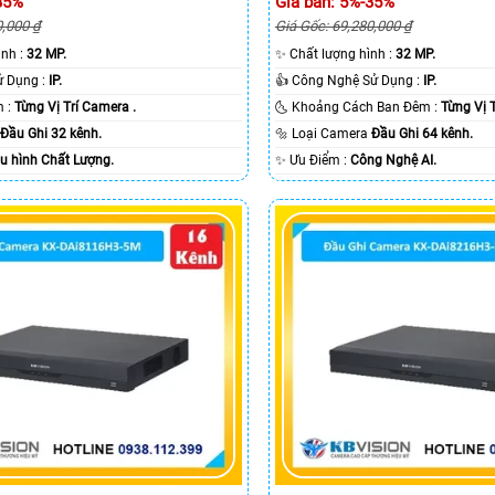
35%
Giá bán: 5%-35%
0,000 ₫
Giá Gốc: 69,280,000 ₫
hình :
32 MP.
✨ Chất lượng hình :
32 MP.
®️ Công Nghệ Sử Dụng :
IP.
👍 Công Nghệ Sử Dụng :
IP.
🔴 Xem ban đêm :
Từng Vị Trí Camera .
🌜 Khoảng Cách Ban Đêm :
Từng Vị 
a
Đầu Ghi 32 kênh.
🔩 Loại Camera
Đầu Ghi 64 kênh.
u hình Chất Lượng.
️✨ Ưu Điểm :
Công Nghệ AI.