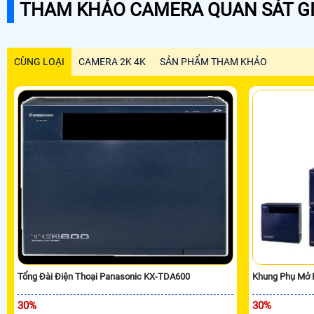
THAM KHẢO CAMERA QUAN SÁT GI
CÙNG LOẠI
CAMERA 2K 4K
SẢN PHẨM THAM KHẢO
Tổng Đài Điện Thoại Panasonic KX-TDA600
Khung Phụ Mở 
30%
30%