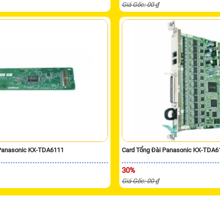
Giá Gốc: 00 ₫
 Panasonic KX-TDA6111
Card Tổng Đài Panasonic KX-TDA6
30%
Giá Gốc: 00 ₫