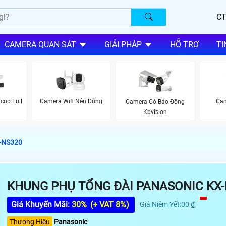
CT
CAMERA QUAN SÁT
GIẢI PHÁP
HỖ TRỢ
TI
cop Full
Camera Wifi Nên Dùng
Cam
Camera Có Báo Động
Kbvision
X-NS320
KHUNG PHỤ TỔNG ĐÀI PANASONIC KX-
Giá Khuyến Mãi:
30%
(+ VAT 8%)
Giá Niêm Yết:00 ₫
Thương Hiệu
Panasonic