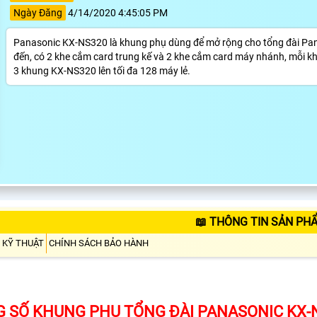
Ngày Đăng
4/14/2020 4:45:05 PM
Panasonic KX-NS320 là khung phụ dùng để mở rộng cho tổng đài Panas
đến, có 2 khe cắm card trung kế và 2 khe cắm card máy nhánh, mỗi 
3 khung KX-NS320 lên tối đa 128 máy lẻ.
📖 THÔNG TIN SẢN PH
 KỸ THUẬT
CHÍNH SÁCH BẢO HÀNH
 SỐ KHUNG PHỤ TỔNG ĐÀI PANASONIC KX-