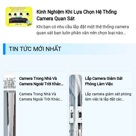
– Số 6 Lê Trọng Tấn, Q. Tân Phú, Tp. HCM vào
chiều ngày 05/11/2016 vừa qua chính...
Kinh Nghiệm Khi Lựa Chọn Hệ Thống
Camera Quan Sát
Khi bạn có nhu cầu lắp đặt một thệ thống camera
quan sát bạn luôn phân vân nên chọn loại nào
thương hiệu nào và sản phẩm nào là phù hợp .
bạn nên đọc bài viết này để giúp ích cho bạn nhiều
TIN TỨC MỚI NHẤT
hơn
Camera Trong Nhà Và
Lắp Camera Giám Sát
Camera Ngoài Trời Khác
Phòng Làm Việc
Nhau Như Thế Nào
Camera Trong Nhà Và
Lắp camera giám sát phòng
Camera Ngoài Trời Khác
làm việc là lắp đặt các
Nhau ở tính năng chống
camera ghi hình ảnh sắc nét
nước và chống bụi của
và âm thanh trong phòng
camera
làm việc với mục đích giám
sát quá trình làm việc của
nhân viên, bảo vệ tài sản,
theo dõi an ninh trong thời
gian thực qua điện thoại