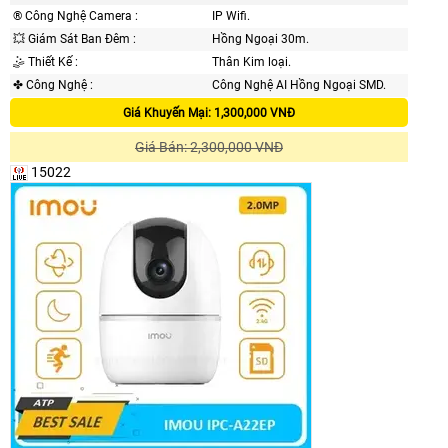
®️ Công Nghệ Camera :
IP Wifi.
💥 Giám Sát Ban Đêm :
Hồng Ngoại 30m.
🤹 Thiết Kế :
Thân Kim loại.
✤ Công Nghệ :
Công Nghệ AI Hồng Ngoại SMD.
Giá Khuyến Mại: 1,300,000 VNĐ
Giá Bán: 2,300,000 VNĐ
15022