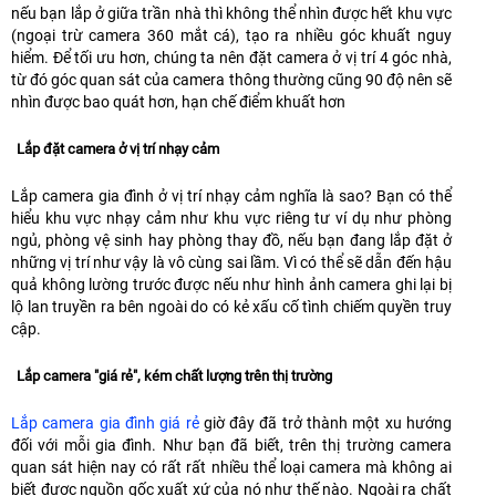
nếu bạn lắp ở giữa trần nhà thì không thể nhìn được hết khu vực
(ngoại trừ camera 360 mắt cá), tạo ra nhiều góc khuất nguy
hiểm. Để tối ưu hơn, chúng ta nên đặt camera ở vị trí 4 góc nhà,
từ đó góc quan sát của camera thông thường cũng 90 độ nên sẽ
nhìn được bao quát hơn, hạn chế điểm khuất hơn
Lắp đặt camera ở vị trí nhạy cảm
Lắp camera gia đình ở vị trí nhạy cảm nghĩa là sao? Bạn có thể
hiểu khu vực nhạy cảm như khu vực riêng tư ví dụ như phòng
ngủ, phòng vệ sinh hay phòng thay đồ, nếu bạn đang lắp đặt ở
những vị trí như vậy là vô cùng sai lầm. Vì có thể sẽ dẫn đến hậu
quả không lường trước được nếu như hình ảnh camera ghi lại bị
lộ lan truyền ra bên ngoài do có kẻ xấu cố tình chiếm quyền truy
cập.
Lắp camera "giá rẻ", kém chất lượng trên thị trường
Lắp camera gia đình giá rẻ
giờ đây đã trở thành một xu hướng
đối với mỗi gia đình. Như bạn đã biết, trên thị trường camera
quan sát hiện nay có rất rất nhiều thể loại camera mà không ai
biết được nguồn gốc xuất xứ của nó như thế nào. Ngoài ra chất