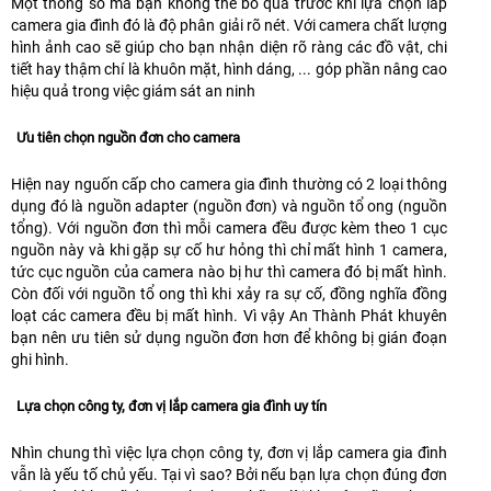
Một thông số mà bạn không thể bỏ qua trước khi lựa chọn lắp
camera gia đình đó là độ phân giải rõ nét. Với camera chất lượng
hình ảnh cao sẽ giúp cho bạn nhận diện rõ ràng các đồ vật, chi
tiết hay thậm chí là khuôn mặt, hình dáng, ... góp phần nâng cao
hiệu quả trong việc giám sát an ninh
Ưu tiên chọn nguồn đơn cho camera
Hiện nay nguốn cấp cho camera gia đình thường có 2 loại thông
dụng đó là nguồn adapter (nguồn đơn) và nguồn tổ ong (nguồn
tổng). Với nguồn đơn thì mỗi camera đều được kèm theo 1 cục
nguồn này và khi gặp sự cố hư hỏng thì chỉ mất hình 1 camera,
tức cục nguồn của camera nào bị hư thì camera đó bị mất hình.
Còn đối với nguồn tổ ong thì khi xảy ra sự cố, đồng nghĩa đồng
loạt các camera đều bị mất hình. Vì vậy An Thành Phát khuyên
bạn nên ưu tiên sử dụng nguồn đơn hơn để không bị gián đoạn
ghi hình.
Lựa chọn công ty, đơn vị lắp camera gia đình uy tín
Nhìn chung thì việc lựa chọn công ty, đơn vị lắp camera gia đình
vẫn là yếu tố chủ yếu. Tại vì sao? Bởi nếu bạn lựa chọn đúng đơn