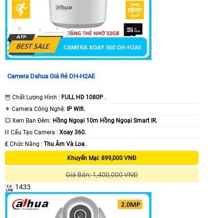
Camera Dahua Giá Rẻ DH-H2AE
🦉 Chất Lượng Hình :
FULL HD 1080P .
⚜️ Camera Công Nghệ:
IP Wifi.
💥 Xem Ban Đêm:
Hồng Ngoại 10m Hồng Ngoại Smart IR.
⛓ Cấu Tạo Camera :
Xoay 360.
️₤ Chức Năng :
Thu Âm Và Loa.
Khuyến Mại: 899,000 VNĐ
Giá Bán: 1,400,000 VNĐ
1433