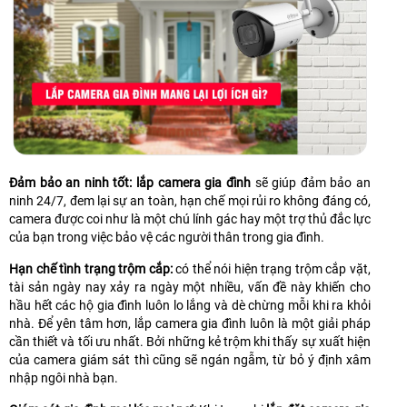
Đảm bảo an ninh tốt: lắp camera gia đình
sẽ giúp đảm bảo an
ninh 24/7, đem lại sự an toàn, hạn chế mọi rủi ro không đáng có,
camera được coi như là một chú lính gác hay một trợ thủ đắc lực
của bạn trong việc bảo vệ các người thân trong gia đình.
Hạn chế tình trạng trộm cắp:
có thể nói hiện trạng trộm cắp vặt,
tài sản ngày nay xảy ra ngày một nhiều, vấn đề này khiến cho
hầu hết các hộ gia đình luôn lo lắng và dè chừng mỗi khi ra khỏi
nhà. Để yên tâm hơn, lắp camera gia đình luôn là một giải pháp
cần thiết và tối ưu nhất. Bởi những kẻ trộm khi thấy sự xuất hiện
của camera giám sát thì cũng sẽ ngán ngẫm, từ bỏ ý định xâm
nhập ngôi nhà bạn.