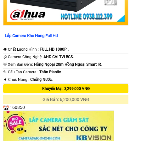
Lắp Camera Kho Hàng Full Hd
👁 Chất Lượng Hình :
FULL HD 1080P .
🕉️ Camera Công Nghệ:
AHD CVI TVI BCS.
💡 Xem Ban Đêm:
Hồng Ngoại 20m Hồng Ngoại Smart IR.
🔩 Cấu Tạo Camera :
Thân Plastic.
️🔈 Chức Năng :
Chống Nước.
Khuyến Mại: 3,299,000 VNĐ
Giá Bán: 6,200,000 VNĐ
160850