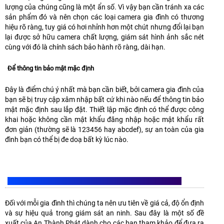
lượng của chúng cũng là một ẩn số. Vì vậy bạn cần tránh xa các
sản phẩm đó và nên chọn các loại camera gia đình có thương
hiệu rõ ràng, tuy giá có hơi nhỉnh hơn một chút nhưng đổi lại bạn
lại được sở hữu camera chất lượng, giám sát hình ảnh sắc nét
cùng với đó là chính sách bảo hành rõ ràng, dài hạn.
Để thông tin bảo mật mặc định
Đây là điểm chú ý nhất mà bạn cần biết, bởi camera gia đình của
bạn sẽ bị truy cập xâm nhập bất cứ khi nào nếu để thông tin bảo
mật mặc định sau lắp đặt. Thiết lập mặc định có thể được công
khai hoặc không cần mật khẩu đăng nhập hoặc mật khẩu rất
đơn giản (thường sẽ là 123456 hay abcdef), sự an toàn của gia
đình bạn có thể bị đe doạ bất kỳ lúc nào.
LỰA CHỌN LẮP CAMERA GIA ĐÌNH LOẠI NÀO PHÙ HỢP
Đối với mỗi gia đình thì chúng ta nên ưu tiên về giá cả, độ ổn định
và sự hiệu quả trong giám sát an ninh. Sau đây là một số đề
xuất của An Thành Phát dành cho các bạn tham khảo để đưa ra