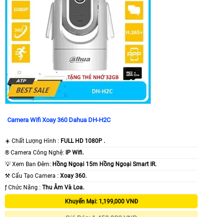
Camera Wifi Xoay 360 Dahua DH-H2C
☀️ Chất Lượng Hình :
FULL HD 1080P .
®️ Camera Công Nghệ:
IP Wifi.
💡 Xem Ban Đêm:
Hồng Ngoại 15m Hồng Ngoại Smart IR.
⚒ Cấu Tạo Camera :
Xoay 360.
️ƒ Chức Năng :
Thu Âm Và Loa.
Khuyến Mại: 1,199,000 VNĐ