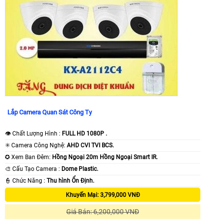
Lắp Camera Quan Sát Công Ty
👁 Chất Lượng Hình :
FULL HD 1080P .
✳️ Camera Công Nghệ:
AHD CVI TVI BCS.
✪ Xem Ban Đêm:
Hồng Ngoại 20m Hồng Ngoại Smart IR.
🎨 Cấu Tạo Camera :
Dome Plastic.
️👮 Chức Năng :
Thu hình Ổn Định.
Khuyến Mại: 3,799,000 VNĐ
Giá Bán: 6,200,000 VNĐ