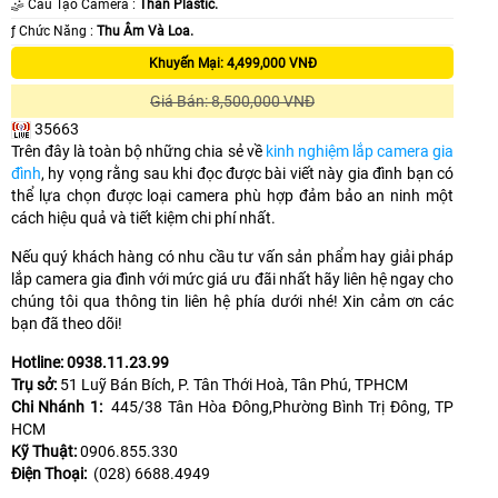
🤹 Cấu Tạo Camera :
Thân Plastic.
️ƒ Chức Năng :
Thu Âm Và Loa.
Khuyến Mại: 4,499,000 VNĐ
Giá Bán: 8,500,000 VNĐ
35663
Trên đây là toàn bộ những chia sẻ về
kinh nghiệm lắp camera gia
đình
, hy vọng rằng sau khi đọc được bài viết này gia đình bạn có
thể lựa chọn được loại camera phù hợp đảm bảo an ninh một
cách hiệu quả và tiết kiệm chi phí nhất.
Nếu quý khách hàng có nhu cầu tư vấn sản phẩm hay giải pháp
lắp camera gia đình với mức giá ưu đãi nhất hãy liên hệ ngay cho
chúng tôi qua thông tin liên hệ phía dưới nhé! Xin cảm ơn các
bạn đã theo dõi!
Hotline: 0938.11.23.99
Trụ sở:
51 Luỹ Bán Bích, P. Tân Thới Hoà, Tân Phú, TPHCM
Chi Nhánh 1:
445/38 Tân Hòa Đông,Phường Bình Trị Đông, TP
HCM
Kỹ Thuật:
0906.855.330
Điện Thoại:
(028) 6688.4949