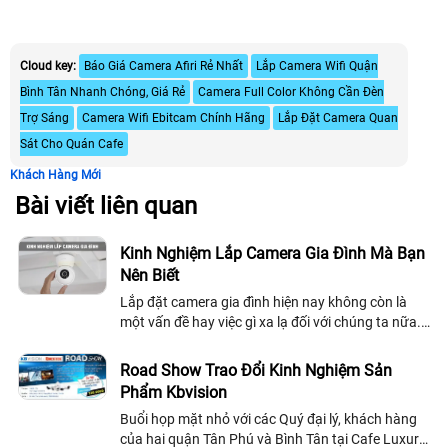
Cloud key:
Báo Giá Camera Afiri Rẻ Nhất
Lắp Camera Wifi Quận
Bình Tân Nhanh Chóng, Giá Rẻ
Camera Full Color Không Cần Đèn
Trợ Sáng
Camera Wifi Ebitcam Chính Hãng
Lắp Đặt Camera Quan
Sát Cho Quán Cafe
Khách Hàng Mới
Bài viết liên quan
Kinh Nghiệm Lắp Camera Gia Đình Mà Bạn
Nên Biết
Lắp đặt camera gia đình hiện nay không còn là
một vấn đề hay việc gì xa lạ đối với chúng ta nữa.
Hầu hết mọi nhà đều trang bị cho mình ít nhất một
chiếc camera quan sát gia đình...
Road Show Trao Đổi Kinh Nghiệm Sản
Phẩm Kbvision
Buổi họp mặt nhỏ với các Quý đại lý, khách hàng
của hai quận Tân Phú và Bình Tân tại Cafe Luxury