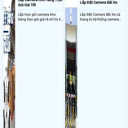
Lắp Đặt Camera Bãi Xe
Gói Giá Tốt
Lắp trọn gói camera kho
Lắp Đặt Camera Bãi Xe Là
hàng trọn gói giá rẻ chỉ từ 4
trang bị hệ thống camera
triệu đồng sở hữu ngày trọn
nhận diện biển số tại khu
bộ gồm 4 camera, 1 đầu ghi
vực cổng của các bãi giữ xe
hình, ổ cứng, switch mang
kết hợp với phần mềm quản
đến giải pháp giám sát kho
lý để ghi nhận lượt xe ra vào
hàng 24/7 ổn định với độ
chụp hình thông tin xe và
sắc nét cao
biển số lưu trực tiếp về máy
tinh trạm để nhân viên tiện
đối soát, tính tiền xe xe ra
khỏi bãi