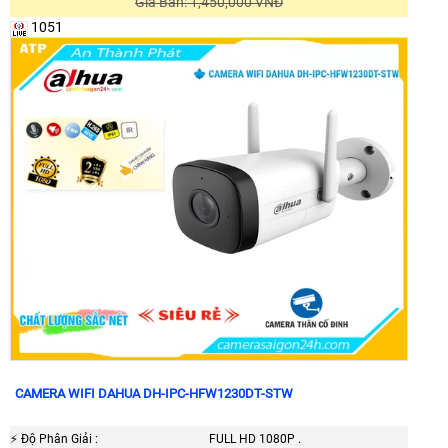
Giá Bán: 1,450,000 VNĐ
1051
CAMERA WIFI DAHUA DH-IPC-HFW1230DT-STW
️⚡ Độ Phân Giải :
FULL HD 1080P .