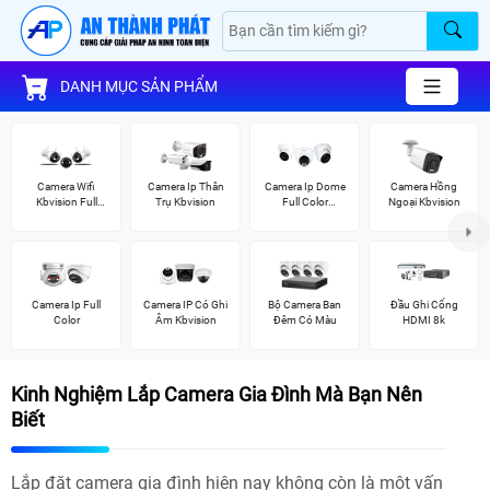
DANH MỤC SẢN PHẨM
Camera Wifi
Camera Ip Thân
Camera Ip Dome
Camera Hồng
Kbvision Full
Trụ Kbvision
Full Color
Ngoại Kbvision
Color
Kbvision
Camera Ip Full
Camera IP Có Ghi
Bộ Camera Ban
Đầu Ghi Cổng
Color
Âm Kbvision
Đêm Có Màu
HDMI 8k
Kinh Nghiệm Lắp Camera Gia Đình Mà Bạn Nên
Biết
Lắp đặt camera gia đình hiện nay không còn là một vấn