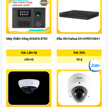
Máy Chấm Công GIGATA 879C
Đầu Ghi Dahua DH-XVR5104H-I
Giá: Liên hệ
Giá: 30%
Liên hệ
00 ₫