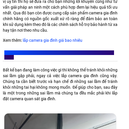
vị uy tín thì họ sẽ đưa ra cho bạn những lời khuyên cũng như tư
vấn giải pháp an ninh một cách phù hợp đem lại hiệu quả tối ưu
nhất. Qua đó bạn còn được cung cấp sản phẩm camera gia đình
chính hãng có nguồn gốc xuất xứ rõ ràng để đảm bảo an toàn
khi sử dụng kèm theo đó là các chính sách hỗ trợ bảo hành từ xa
hay tận nơi theo nhu cầu.
Xem thêm:
lắp camera gia đình giá bao nhiêu
NHỮNG SAI LẦM MÀ BẠN NÊN TRÁNH KHI LẮP CAMERA GIA
ĐÌNH
Bất kể bạn đang làm công việc gì thì không thể tránh khỏi những
sai lầm gặp phải, ngay cả việc lắp camera gia đình cũng vậy.
Chúng ta cần biết trước và hạn chế đi những sai lầm để tránh
khỏi những tai hại không mong muốn. Để giúp cho bạn, sau đây
là một trong những sai lầm mà chúng ta đều mắc phải khi lắp
đặt camera quan sát gia đình.