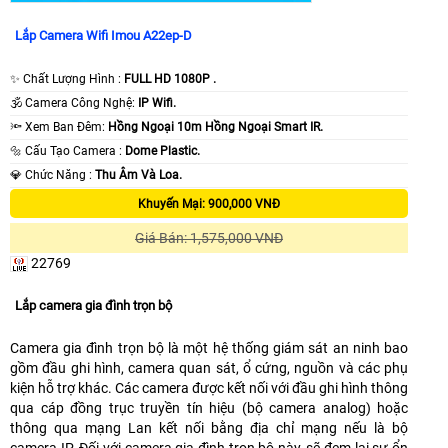
Lắp Camera Wifi Imou A22ep-D
✨ Chất Lượng Hình :
FULL HD 1080P .
🕉️ Camera Công Nghệ:
IP Wifi.
🔦 Xem Ban Đêm:
Hồng Ngoại 10m Hồng Ngoại Smart IR.
🔩 Cấu Tạo Camera :
Dome Plastic.
️💎 Chức Năng :
Thu Âm Và Loa.
Khuyến Mại: 900,000 VNĐ
Giá Bán: 1,575,000 VNĐ
22769
Lắp camera gia đình trọn bộ
Camera gia đình trọn bộ là một hệ thống giám sát an ninh bao
gồm đầu ghi hình, camera quan sát, ổ cứng, nguồn và các phụ
kiện hỗ trợ khác. Các camera được kết nối với đầu ghi hình thông
qua cáp đồng trục truyền tín hiệu (bộ camera analog) hoặc
thông qua mạng Lan kết nối bằng địa chỉ mạng nếu là bộ
camera IP. Đối với camera gia đình trọn bộ này, sẽ đem lại sự ổn