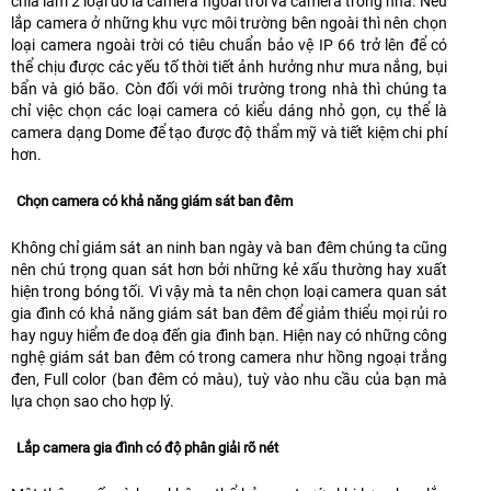
chia làm 2 loại đó là camera ngoài trời và camera trong nhà. Nếu
lắp camera ở những khu vực môi trường bên ngoài thì nên chọn
loại camera ngoài trời có tiêu chuẩn bảo vệ IP 66 trở lên để có
thể chịu được các yếu tố thời tiết ảnh hưởng như mưa nắng, bụi
bẩn và gió bão. Còn đối với môi trường trong nhà thì chúng ta
chỉ việc chọn các loại camera có kiểu dáng nhỏ gọn, cụ thể là
camera dạng Dome để tạo được độ thẩm mỹ và tiết kiệm chi phí
hơn.
Chọn camera có khả năng giám sát ban đêm
Không chỉ giám sát an ninh ban ngày và ban đêm chúng ta cũng
nên chú trọng quan sát hơn bởi những kẻ xấu thường hay xuất
hiện trong bóng tối. Vì vậy mà ta nên chọn loại camera quan sát
gia đình có khả năng giám sát ban đêm để giảm thiểu mọi rủi ro
hay nguy hiểm đe doạ đến gia đình bạn. Hiện nay có những công
nghệ giám sát ban đêm có trong camera như hồng ngoại trắng
đen, Full color (ban đêm có màu), tuỳ vào nhu cầu của bạn mà
lựa chọn sao cho hợp lý.
Lắp camera gia đình có độ phân giải rõ nét