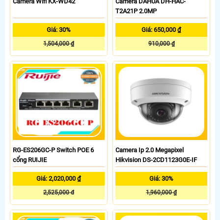
Camera Wifi KX-WD42
Camera DAHUA DH-HAC-
T2A21P 2.0MP
Giá: 30%
Giá: 650,000 ₫
1,504,000 ₫
910,000 ₫
RG-ES206GC-P Switch POE 6
Camera Ip 2.0 Megapixel
cổng RUIJIE
Hikvision DS-2CD1123G0E-IF
Giá: 2,020,000 ₫
Giá: 30%
2,525,000 đ
1,960,000 ₫