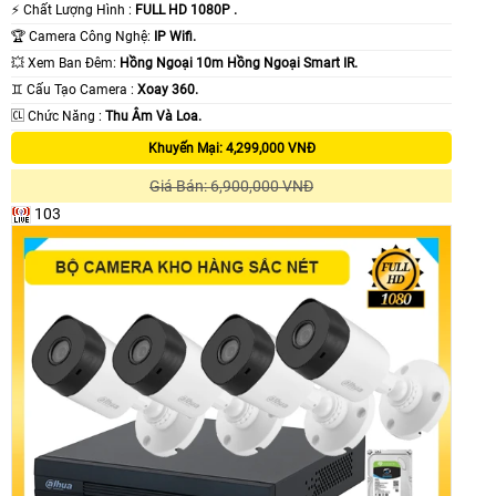
️⚡ Chất Lượng Hình :
FULL HD 1080P .
🏆 Camera Công Nghệ:
IP Wifi.
💥 Xem Ban Đêm:
Hồng Ngoại 10m Hồng Ngoại Smart IR.
♊ Cấu Tạo Camera :
Xoay 360.
️🆑 Chức Năng :
Thu Âm Và Loa.
Khuyến Mại: 4,299,000 VNĐ
Giá Bán: 6,900,000 VNĐ
103