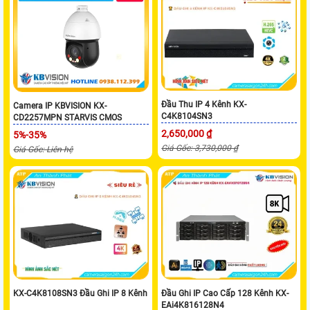
Đầu Thu IP 4 Kênh KX-
Camera IP KBVISION KX-
C4K8104SN3
CD2257MPN STARVIS CMOS
2,650,000 ₫
5%-35%
Giá Gốc: 3,730,000 ₫
Giá Gốc: Liên hệ
KX-C4K8108SN3 Đầu Ghi IP 8 Kênh
Đầu Ghi IP Cao Cấp 128 Kênh KX-
EAi4K816128N4