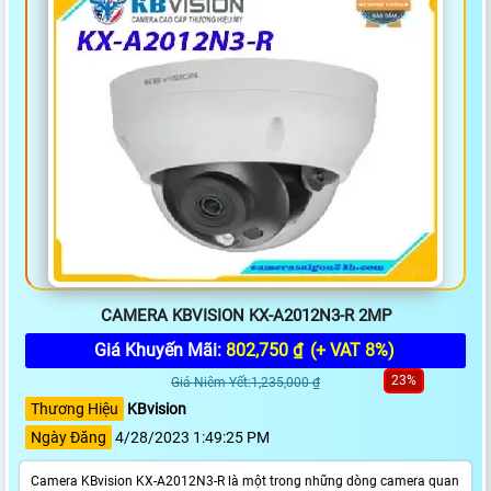
CAMERA KBVISION KX-A2012N3-R 2MP
Giá Khuyến Mãi:
802,750 ₫
(+ VAT 8%)
23%
Giá Niêm Yết:1,235,000 ₫
Thương Hiệu
KBvision
Ngày Đăng
4/28/2023 1:49:25 PM
Camera KBvision KX-A2012N3-R là một trong những dòng camera quan