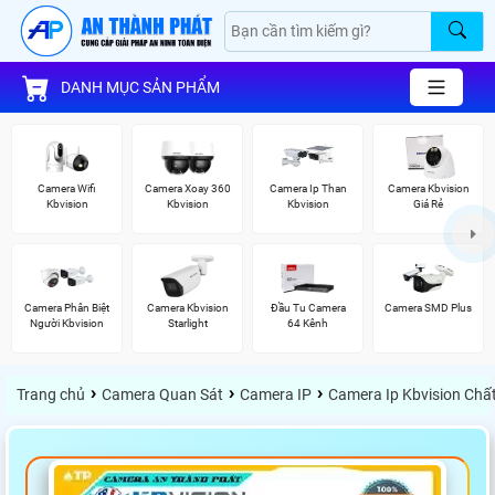
DANH MỤC SẢN PHẨM
Camera Wifi
Camera Xoay 360
Camera Ip Than
Camera Kbvision
Kbvision
Kbvision
Kbvision
Giá Rẻ
Camera Phân Biệt
Camera Kbvision
Đầu Tu Camera
Camera SMD Plus
Người Kbvision
Starlight
64 Kênh
›
›
›
Trang chủ
Camera Quan Sát
Camera IP
Camera Ip Kbvision Chấ