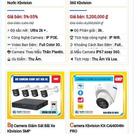
Nước Kbvision
360 Kbvision
Giá bán: 5%-35%
Giá bán: 5,200,000 ₫
Giá Gốc: Liên Hệ
Giá Gốc: 6,200,000 ₫
️⚡ Độ sắc nét :
Ultra 2k + .
👁 Độ Phân giải :
3k .
⚛️ Công Nghệ Camera :
IP POE.
🏆 Tích hợp công nghệ :
IP Wifi.
🔦 Video Ban Đêm :
Full Color 30m
🌛 Khoảng Cách Ban Đêm :
Full
Có Màu Ban Ðêm.
Color 30m Có Màu Ban Ðêm.
🐉️ Camera Theo Mẫu
Thân Plastic.
🕉️ Mẫu Camera
IP67 xoay 360.
️🔮 Ưu Điểm :
Thu Âm.
️🔈 Tích Hợp :
Thu Âm Và Loa.
B
C
Ộ Camera Giám Sát Bãi Xe
Amera Kbvision KX-CAi4004N-
Kbvision 5MP
PRO