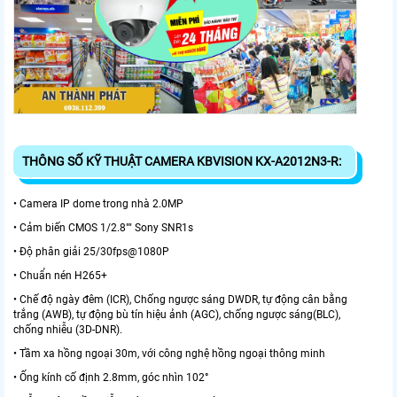
THÔNG SỐ KỸ THUẬT CAMERA KBVISION KX-A2012N3-R:
• Camera IP dome trong nhà 2.0MP
• Cảm biến CMOS 1/2.8"" Sony SNR1s
• Độ phân giải 25/30fps@1080P
• Chuẩn nén H265+
• Chế độ ngày đêm (ICR), Chống ngược sáng DWDR, tự động cân bằng
trắng (AWB), tự động bù tín hiệu ảnh (AGC), chống ngược sáng(BLC),
chống nhiễu (3D-DNR).
• Tầm xa hồng ngoại 30m, với công nghệ hồng ngoại thông minh
• Ống kính cố định 2.8mm, góc nhìn 102°