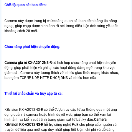
Chế độ quan sát ban đêm:
Camera này được trang bị chức năng quan sát ban đêm bằng tia hồng
ngoại, giúp chụp được hình ảnh rõ nét trong điều kiện ánh sáng yếu đến
khoảng cách 20 mét.
Chức năng phát hiện chuyển động:
Camera giá rẻ KX-A2012N3-R
có tích hợp chức năng phát hiện chuyển
động, giúp phát hiện và ghi lại các hoạt động đáng ngờ trong khu vực
giám sát. Camera này tương thích với nhiều giao thức mạng khác nhau,
bao gồm TCP/IP, UDP, HTTP, DHCP, DNS và nhiều hơn nữa.
Thiết kế chắc chắn và truy cập từ xa:
KBvision KX-A2012N3-R có thể được truy cập từ xa thông qua một ứng
dụng quản lý camera hoặc trình duyệt web, giúp bạn có thể xem lại
hình ảnh và kiểm soát tình trạng giám sát từ bất kỳ đâu.
Camera
KBvision KX-A2012N3-R
hỗ trợ công nghệ PoE cho phép cấp nguồn và
truyền dữ liệu qua một cáp duy nhất giúp tiết kiệm chi phí và dễ dàng