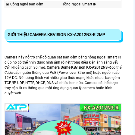
🌄 Công nghệ ban đêm
Hồng Ngoại Smart IR
GIỚI THIỆU CAMERA KBVISION KX-A2012N3-R 2MP
Camera này hỗ trợ chế độ quan sát ban đêm bằng hồng ngoại smart IR
giúp nó có thể nhìn được hình ảnh rõ nét trong điều kiện ánh sáng yếu
đến khoảng cách 30 mét.
Camera Dome KBvision KX-A2012N3-R
có thể
được cấp nguồn thông qua PoE (Power over Ethernet) hoặc nguồn cấp
12V DC. Nó tương thích với nhiều giao thức mạng khác nhau, bao gồm
TCP/IP, UDP, HTTP, DHCP, DNS và nhiều hơn nữa. Camera có thể được
truy cập từ xa thông qua một ứng dụng quản lý camera hoặc trình
duyệt web.