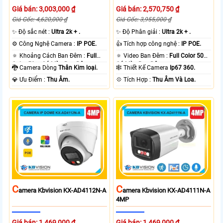
Giá bán: 3,003,000 ₫
Giá bán: 2,570,750 ₫
Giá Gốc: 4,620,000 ₫
Giá Gốc: 3,955,000 ₫
✨ Độ sắc nét :
Ultra 2k + .
✨ Độ Phân giải :
Ultra 2k + .
⚙ Công Nghệ Camera :
IP POE.
👍 Tích hợp công nghệ :
IP POE.
🔅 Khoảng Cách Ban Đêm :
Full
🔅 Video Ban Đêm :
Full Color 50m
Color 50m Có Màu Ban Ðêm.
Có Màu Ban Ðêm.
🐉️ Camera Dòng
Thân Kim loại.
🕸️ Thiết Kế Camera
Ip67 360.
️💎 Ưu Điểm :
Thu Âm.
️💠 Tích Hợp :
Thu Âm Và Loa.
C
C
Amera Kbvision KX-AD4112N-A
Amera Kbvision KX-AD4111N-A
4MP
Giá bán: 1,469,000 ₫
Giá bán: 1,469,000 ₫