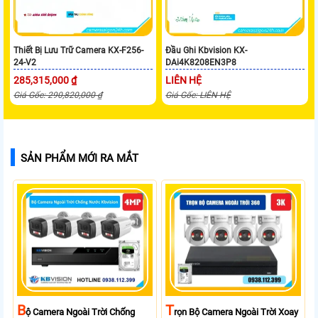
Thiết Bị Lưu Trữ Camera KX-F256-
Đầu Ghi Kbvision KX-
24-V2
DAi4K8208EN3P8
285,315,000 ₫
LIÊN HỆ
Giá Gốc: 290,820,000 ₫
Giá Gốc: LIÊN HỆ
SẢN PHẨM MỚI RA MẮT
B
T
Ộ Camera Ngoài Trời Chống
Rọn Bộ Camera Ngoài Trời Xoay