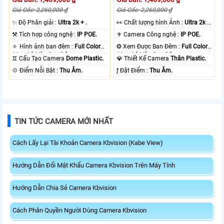
Giá Gốc: 2,260,000 ₫
Giá Gốc: 2,260,000 ₫
✨ Độ Phân giải :
Ultra 2k + .
️👀 Chất lượng hình Ảnh :
Ultra 2k +
.
⚒ Tích hợp công nghệ :
IP POE.
⚜️ Camera Công nghệ :
IP POE.
🔅 Hình ảnh ban đêm :
Full Color
❂ Xem Được Ban Đêm :
Full Color
30m Có Màu Ban Ðêm.
30m Có Màu Ban Ðêm.
♊ Cấu Tạo Camera
Dome Plastic.
💎 Thiết Kế Camera
Thân Plastic.
️💠 Điểm Nỗi Bật :
Thu Âm.
️ƒ Đặt Điểm :
Thu Âm.
TIN TỨC CAMERA MỚI NHẤT
Cách Lấy Lại Tài Khoản Camera Kbvision (Kabe View)
Hướng Dẫn Đổi Mật Khẩu Camera Kbvision Trên Máy Tính
Hướng Dẫn Chia Sẻ Camera Kbvision
Cách Phân Quyền Người Dùng Camera Kbvision