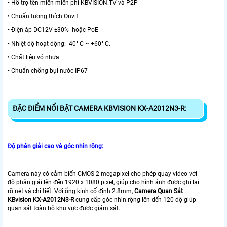
• Hỗ trợ tên miền miễn phí KBVISION.TV và P2P
• Chuẩn tương thích Onvif
• Điện áp DC12V ±30% hoặc PoE
• Nhiệt độ hoạt động: -40° C ~ +60° C.
• Chất liệu vỏ nhựa
• Chuẩn chống bụi nước IP67
ĐẶC ĐIỂM NỔI BẬT CAMERA KBVISION KX-A2012N3-R:
Độ phân giải cao và g
óc nhìn rộng:
Camera này có cảm biến CMOS 2 megapixel cho phép quay video với
độ phân giải lên đến 1920 x 1080 pixel, giúp cho hình ảnh được ghi lại
rõ nét và chi tiết. Với ống kính cố định 2.8mm,
Camera Quan Sát
KBvision KX-A2012N3-R
cung cấp góc nhìn rộng lên đến 120 độ giúp
quan sát toàn bộ khu vực được giám sát.