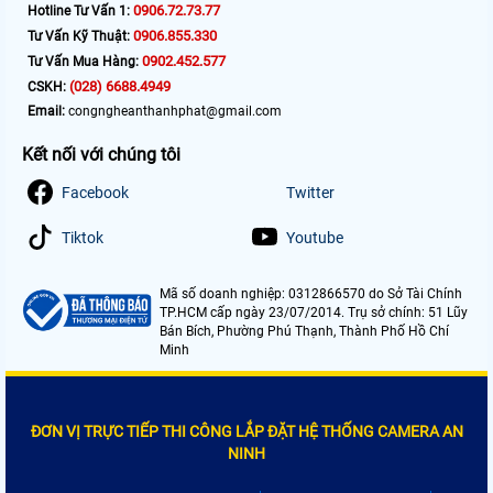
0906.72.73.77
Hotline Tư Vấn 1:
0906.855.330
Tư Vấn Kỹ Thuật:
0902.452.577
Tư Vấn Mua Hàng:
(028) 6688.4949
CSKH:
Email:
congngheanthanhphat@gmail.com
Kết nối với chúng tôi
Facebook
Twitter
Tiktok
Youtube
Mã số doanh nghiệp: 0312866570 do Sở Tài Chính
TP.HCM cấp ngày 23/07/2014. Trụ sở chính: 51 Lũy
Bán Bích, Phường Phú Thạnh, Thành Phố Hồ Chí
Minh
ĐƠN VỊ TRỰC TIẾP THI CÔNG LẮP ĐẶT HỆ THỐNG CAMERA AN
NINH