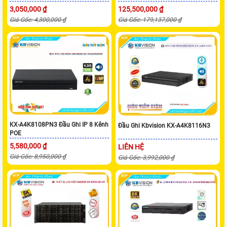
3,050,000 ₫
125,500,000 ₫
Giá Gốc: 4,300,000 ₫
Giá Gốc: 179,137,000 ₫
KX-A4K8108PN3 Đầu Ghi IP 8 Kênh
Đầu Ghi Kbvision KX-A4K8116N3
POE
5,580,000 ₫
LIÊN HỆ
Giá Gốc: 8,950,000 ₫
Giá Gốc: 3,992,000 ₫