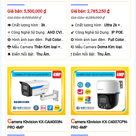
Giá bán: 5,500,000 ₫
Giá bán: 2,785,250 ₫
Giá Gốc: 8,900,000 ₫
Giá Gốc: 4,285,000 ₫
👁 Chất lượng hình :
3k .
☀️ Chất lượng hình :
Ultra 2k + .
✳️ Công Nghệ Sử Dụng :
AHD CVI
🌠 Công Nghệ Sử Dụng :
IP POE.
TVI BCS.
🔴 Hình ảnh ban đêm :
Full Color
✪ Hình ảnh ban đêm :
Full Color
80m Có Màu Ban Ðêm.
30m Có Màu Ban Ðêm.
🐉️ Mẫu Camera
Thân Kim loại +
🎼️ Mẫu Camera
Dome Kim loại.
Nhựa.
️🔔 Điểm Nỗi Bật :
Thu Âm.
️ƒ Điểm Nỗi Bật :
Thu Âm.
C
C
Amera Kbvision KX-CAi4003N-
Amera Kbvision KX-C4007CPN-
PRO 4MP
PRO 4MP