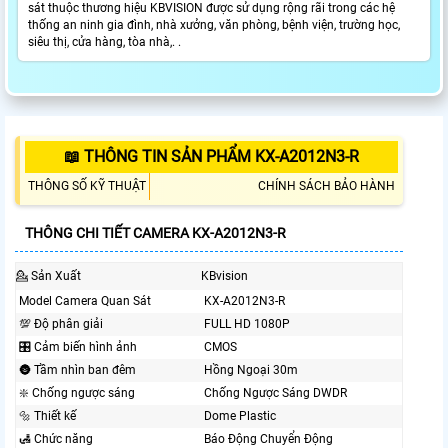
sát thuộc thương hiệu KBVISION được sử dụng rộng rãi trong các hệ
thống an ninh gia đình, nhà xưởng, văn phòng, bệnh viện, trường học,
siêu thị, cửa hàng, tòa nhà,. .
📖 THÔNG TIN SẢN PHẨM KX-A2012N3-R
THÔNG SỐ KỸ THUẬT
CHÍNH SÁCH BẢO HÀNH
THÔNG CHI TIẾT CAMERA KX-A2012N3-R
💁 Sản Xuất
KBvision
Model Camera Quan Sát
KX-A2012N3-R
💯 Độ phân giải
FULL HD 1080P
🎛 Cảm biến hình ảnh
CMOS
🌚 Tầm nhìn ban đêm
Hồng Ngoại 30m
❇️ Chống ngược sáng
Chống Ngược Sáng DWDR
🔩 Thiết kế
Dome Plastic
🛃 Chức năng
Báo Động Chuyển Động