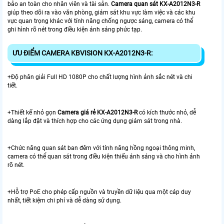
bảo an toàn cho nhân viên và tài sản.
Camera quan sát KX-A2012N3-R
giúp theo dõi ra vào văn phòng, giám sát khu vực làm việc và các khu
vực quan trọng khác với tính năng chống ngược sáng, camera có thể
ghi hình rõ nét trong điều kiện ánh sáng phức tạp.
ƯU ĐIỂM CAMERA KBVISION KX-A2012N3-R:
+Độ phân giải Full HD 1080P cho chất lượng hình ảnh sắc nét và chi
tiết.
+Thiết kế nhỏ gọn
Camera giá rẻ KX-A2012N3-R
có kích thước nhỏ, dễ
dàng lắp đặt và thích hợp cho các ứng dụng giám sát trong nhà.
+Chức năng quan sát ban đêm với tính năng hồng ngoại thông minh,
camera có thể quan sát trong điều kiện thiếu ánh sáng và cho hình ảnh
rõ nét.
+Hỗ trợ PoE cho phép cấp nguồn và truyền dữ liệu qua một cáp duy
nhất, tiết kiệm chi phí và dễ dàng sử dụng.