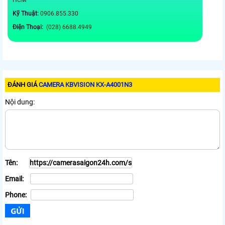
HCM
Kỹ Thuật:
0906.855.330
Điện Thoại:
(028) 6688.4949
ĐÁNH GIÁ
CAMERA KBVISION KX-A4001N3
Nội dung:
Tên:
Email:
Phone: