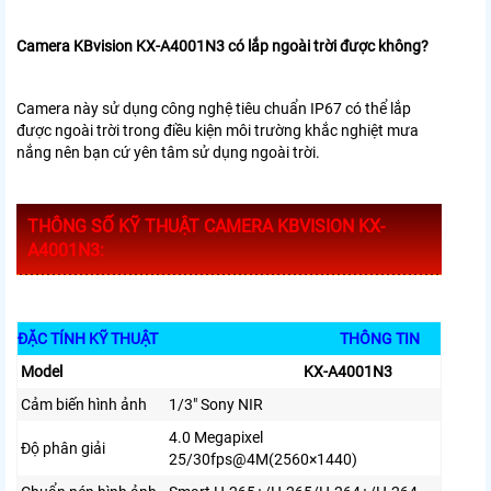
Camera KBvision KX-A4001N3 có lắp ngoài trời được không?
Camera này sử dụng công nghệ tiêu chuẩn IP67 có thể lắp
được ngoài trời trong điều kiện môi trường khắc nghiệt mưa
nắng nên bạn cứ yên tâm sử dụng ngoài trời.
THÔNG SỐ KỸ THUẬT CAMERA KBVISION KX-
A4001N3:
ĐẶC TÍNH KỸ THUẬT
THÔNG TIN
Model
KX-A4001N3
Cảm biến hình ảnh
1/3″ Sony NIR
4.0 Megapixel
Độ phân giải
25/30fps@4M(2560×1440)