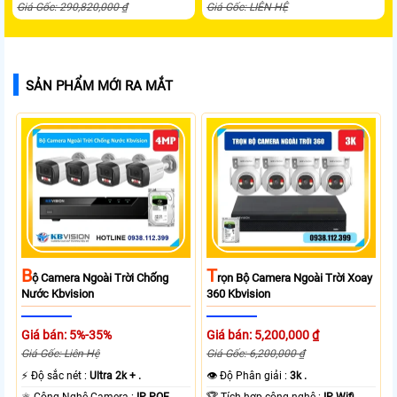
Giá Gốc: 290,820,000 ₫
Giá Gốc: LIÊN HỆ
SẢN PHẨM MỚI RA MẮT
B
T
Ộ Camera Ngoài Trời Chống
Rọn Bộ Camera Ngoài Trời Xoay
Nước Kbvision
360 Kbvision
Giá bán: 5%-35%
Giá bán: 5,200,000 ₫
Giá Gốc: Liên Hệ
Giá Gốc: 6,200,000 ₫
️⚡ Độ sắc nét :
Ultra 2k + .
👁 Độ Phân giải :
3k .