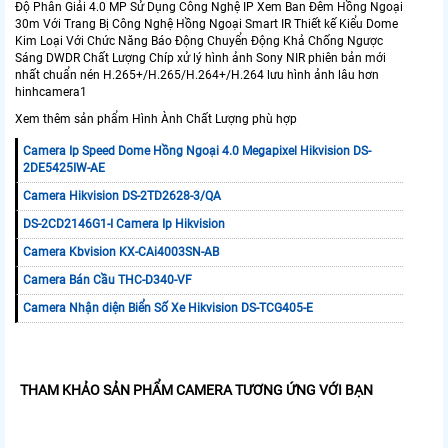
Độ Phân Giải 4.0 MP Sử Dụng Công Nghệ IP Xem Ban Đêm Hồng Ngoại
30m Với Trang Bị Công Nghệ Hồng Ngoại Smart IR Thiết kế Kiểu Dome
Kim Loại Với Chức Năng Báo Động Chuyển Động Khả Chống Ngược
Sáng DWDR Chất Lượng Chíp xử lý hình ảnh Sony NIR phiên bản mới
nhất chuẩn nén H.265+/H.265/H.264+/H.264 lưu hình ảnh lâu hơn
hinhcamera1
Xem thêm sản phẩm Hình Ành Chất Lượng phù hợp
Camera Ip Speed Dome Hồng Ngoại 4.0 Megapixel Hikvision DS-
2DE5425IW-AE
Camera Hikvision DS-2TD2628-3/QA
DS-2CD2146G1-I Camera Ip Hikvision
Camera Kbvision KX-CAi4003SN-AB
Camera Bán Cầu THC-D340-VF
Camera Nhận diện Biển Số Xe Hikvision DS-TCG405-E
THAM KHẢO SẢN PHẨM CAMERA TƯƠNG ỨNG VỚI BẠN