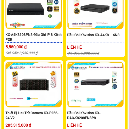
KX-A4K8108PN3 Đầu Ghi IP 8 Kênh
Đầu Ghi Kbvision KX-A4K8116N3
POE
5,580,000 ₫
LIÊN HỆ
Giá Gốc: 8,950,000 ₫
Giá Gốc: 3,992,000 ₫
Thiết Bị Lưu Trữ Camera KX-F256-
Đầu Ghi Kbvision KX-
24-V2
DAi4K8208EN3P8
285,315,000 ₫
LIÊN HỆ