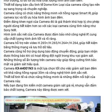
môi trường, từ đó tối ưu hóa chất lượng hình ảnh ban đêm.
Thiết kế dạng bán cầu tinh tế Dome Kim Loại của camera cũng tạo nên
sự sang trọng và chuyên nghiệp.
Camera cũng có chức năng thông minh với hồng ngoại Smart IR, giúp
camera lọc và tối ưu hóa hình ảnh ban đêm.
Điểm đáng khen ngợi của Camera đó là giá thành khá hợp lý, cho phép
người dùng tiết kiệm hơn so với các loại camera cùng tính năng như
Sony NIR.
Hình ảnh sắc nét của Camera được đảm bảo nhờ công nghệ IP, cung
cấp chất lượng hình ảnh tốt và rõ ràng.
Camera hỗ trợ nén video H.265+/H.265/H.264+/H.264, giúp tiết kiệm
băng thông mạng và lưu trữ dữ liệu.
Camera cũng hỗ trợ ứng dụng báo động chuyển động, giúp bạn nhận
được thông báo khi có hoạt động đột ngột trong khu vực giám sát.
Những thông số ấn tượng trên camera này giúp tăng cường tính bảo
mật và giám sát hiệu quả.
Camera
KX-A4001N3
là một lựa chọn tốt cho việc giám sát ban đêm
với khả năng hồng ngoại 30m và công nghệ hình ảnh sắc nét.
Thiết kế tinh tế và chức năng thông minh là những điểm nổi bật của
Camera này.
Nếu bạn đang tìm kiếm một camera giám sát giá rẻ, nhưng vẫn đảm
bảo chất lượng, Camera này đáng được xem xét.