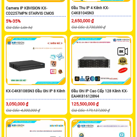
Đầu Thu IP 4 Kênh KX-
Camera IP KBVISION KX-
C4K8104SN3
CD2257MPN STARVIS CMOS
2,650,000 ₫
5%-35%
Giá Gốc: 3,730,000 ₫
Giá Gốc: Liên hệ
KX-C4K8108SN3 Đầu Ghi IP 8 Kênh
Đầu Ghi IP Cao Cấp 128 Kênh KX-
EAi4K816128N4
3,050,000 ₫
125,500,000 ₫
Giá Gốc: 4,300,000 ₫
Giá Gốc: 179,137,000 ₫