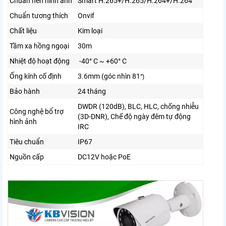
Chuẩn nén hình ảnh
Smart H.265+/H.265/H.264+/H.264
Chuẩn tương thích
Onvif
Chất liệu
Kim loại
Tầm xa hồng ngoại
30m
Nhiệt độ hoạt động
-40° C ~ +60° C
Ống kính cố định
3.6mm (góc nhìn 81
°)
Bảo hành
24 tháng
DWDR (120dB), BLC, HLC, chống nhiễu
Công nghệ bổ trợ
(3D-DNR), Chế độ ngày đêm tự động
hình ảnh
IRC
Tiêu chuẩn
IP67
Nguồn cấp
DC12V hoặc PoE