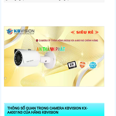
THÔNG SỐ QUAN TRỌNG CAMERA KBVISION KX-
A4001N3 CỦA HÃNG KBVISION