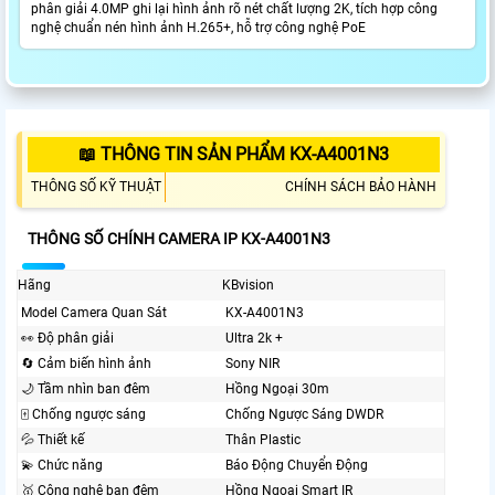
phân giải 4.0MP ghi lại hình ảnh rõ nét chất lượng 2K, tích hợp công
nghệ chuẩn nén hình ảnh H.265+, hỗ trợ công nghệ PoE
📖 THÔNG TIN SẢN PHẨM KX-A4001N3
THÔNG SỐ KỸ THUẬT
CHÍNH SÁCH BẢO HÀNH
THÔNG SỐ CHÍNH CAMERA IP KX-A4001N3
Hãng
KBvision
Model Camera Quan Sát
KX-A4001N3
️👀 Độ phân giải
Ultra 2k +
🔄 Cảm biến hình ảnh
Sony NIR
🌙 Tầm nhìn ban đêm
Hồng Ngoại 30m
🀄 Chống ngược sáng
Chống Ngược Sáng DWDR
💦 Thiết kế
Thân Plastic
💫 Chức năng
Báo Động Chuyển Động
🥇️ Công nghệ ban đêm
Hồng Ngoại Smart IR