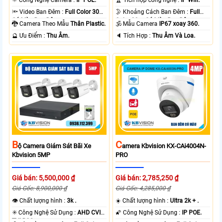
⚛️ Công Nghệ Camera :
IP POE.
🏆 Tích hợp công nghệ :
IP Wifi.
🔦 Video Ban Đêm :
Full Color 30m
🌛 Khoảng Cách Ban Đêm :
Full
Có Màu Ban Ðêm.
Color 30m Có Màu Ban Ðêm.
🐉️ Camera Theo Mẫu
Thân Plastic.
🕉️ Mẫu Camera
IP67 xoay 360.
️🔮 Ưu Điểm :
Thu Âm.
️🔈 Tích Hợp :
Thu Âm Và Loa.
B
C
Ộ Camera Giám Sát Bãi Xe
Amera Kbvision KX-CAi4004N-
Kbvision 5MP
PRO
Giá bán: 5,500,000 ₫
Giá bán: 2,785,250 ₫
Giá Gốc: 8,900,000 ₫
Giá Gốc: 4,285,000 ₫
👁 Chất lượng hình :
3k .
☀️ Chất lượng hình :
Ultra 2k + .
✳️ Công Nghệ Sử Dụng :
AHD CVI
🌠 Công Nghệ Sử Dụng :
IP POE.
TVI BCS.