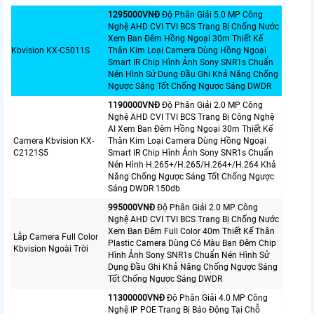
1295000VNÐ
Độ Phân Giải 5.0 MP Công
Nghệ AHD CVI TVI BCS Trang Bị Chống Nước
Xem Ban Đêm Hồng Ngoại 30m Thiết Kế
Kbvision KX-C5011S
Thân Kim Loại Camera Dùng Hồng Ngoại
Smart IR Chip Hình Ảnh Sony SNR1s Chuẩn
Nén Hình Sử Dụng Đầu Ghi Khả Năng Chống
Ngược Sáng Tốt Chống Ngược Sáng DWDR
1190000VNÐ
Độ Phân Giải 2.0 MP Công
Nghệ AHD CVI TVI BCS Trang Bị Công Nghệ
AI Xem Ban Đêm Hồng Ngoại 30m Thiết Kế
Camera Kbvision KX-
Thân Kim Loại Camera Dùng Hồng Ngoại
C2121S5
Smart IR Chip Hình Ảnh Sony SNR1s Chuẩn
Nén Hình H.265+/H.265/H.264+/H.264 Khả
Năng Chống Ngược Sáng Tốt Chống Ngược
Sáng DWDR 150db
995000VNÐ
Độ Phân Giải 2.0 MP Công
Nghệ AHD CVI TVI BCS Trang Bị Chống Nước
Xem Ban Đêm Full Color 40m Thiết Kế Thân
Lắp Camera Full Color
Plastic Camera Dùng Có Màu Ban Đêm Chip
Kbvision Ngoài Trời
Hình Ảnh Sony SNR1s Chuẩn Nén Hình Sử
Dụng Đầu Ghi Khả Năng Chống Ngược Sáng
Tốt Chống Ngược Sáng DWDR
11300000VNÐ
Độ Phân Giải 4.0 MP Công
Nghệ IP POE Trang Bị Báo Động Tại Chỗ