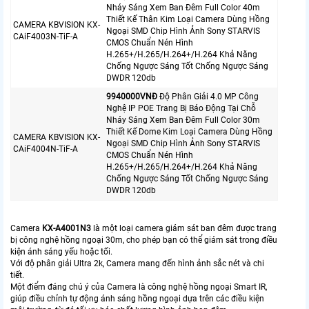
Nháy Sáng Xem Ban Đêm Full Color 40m
Thiết Kế Thân Kim Loại Camera Dùng Hồng
CAMERA KBVISION KX-
Ngoại SMD Chip Hình Ảnh Sony STARVIS
CAiF4003N-TiF-A
CMOS Chuẩn Nén Hình
H.265+/H.265/H.264+/H.264 Khả Năng
Chống Ngược Sáng Tốt Chống Ngược Sáng
DWDR 120db
9940000VNÐ
Độ Phân Giải 4.0 MP Công
Nghệ IP POE Trang Bị Báo Động Tại Chỗ
Nháy Sáng Xem Ban Đêm Full Color 30m
Thiết Kế Dome Kim Loại Camera Dùng Hồng
CAMERA KBVISION KX-
Ngoại SMD Chip Hình Ảnh Sony STARVIS
CAiF4004N-TiF-A
CMOS Chuẩn Nén Hình
H.265+/H.265/H.264+/H.264 Khả Năng
Chống Ngược Sáng Tốt Chống Ngược Sáng
DWDR 120db
Camera
KX-A4001N3
là một loại camera giám sát ban đêm được trang
bị công nghệ hồng ngoại 30m, cho phép bạn có thể giám sát trong điều
kiện ánh sáng yếu hoặc tối.
Với độ phân giải Ultra 2k, Camera mang đến hình ảnh sắc nét và chi
tiết.
Một điểm đáng chú ý của Camera là công nghệ hồng ngoại Smart IR,
giúp điều chỉnh tự động ánh sáng hồng ngoại dựa trên các điều kiện