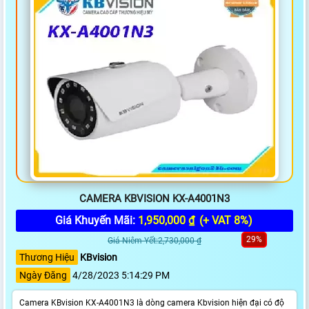
CAMERA KBVISION KX-A4001N3
Giá Khuyến Mãi:
1,950,000 ₫
(+ VAT 8%)
29%
Giá Niêm Yết:2,730,000 ₫
Thương Hiệu
KBvision
Ngày Đăng
4/28/2023 5:14:29 PM
Camera KBvision KX-A4001N3 là dòng camera Kbvision hiện đại có độ