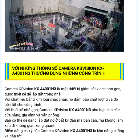
VỚI NHỮNG THÔNG SỐ CAMERA KBVISION KX-
A4001N3 THƯỜNG DỤNG NHỮNG CÔNG TRÌNH
Camera KBvision
KX-A4001N3
là một thiết bị giám sát video nhỏ gọn,
được thiết kế để lắp đặt trong nhà.
Với chất liệu bằng kim loại chắc chắn, nó đảm bảo chất lượng và độ
bền tốt cho công trình.
Với thiết kế nhỏ gọn, Camera KBvision
KX-A4001N3
phù hợp cho các
cửa hàng, gia đình và văn phòng.
Bạn có thể dễ dàng lắp đặt nó ở bất kỳ đâu mà bạn cần, mà không làm
xấu đi không gian xung quanh.
Điểm đáng chú ý của Camera KBvision
KX-A4001N3
là khả năng chống
va đập tốt.