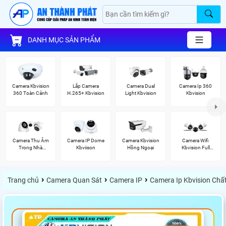
DANH MỤC SẢN PHẨM
Camera Kbvision
Lắp Camera
Camera Dual
Camera Ip 360
360 Toàn Cảnh
H.265+ Kbvision
Light Kbvision
Kbvision
Camera Thu Âm
Camera IP Dome
Camera Kbvision
Camera Wifi
Trong Nhà
Kbviison
Hồng Ngoại
Kbvision Full
Kbvision
Color
›
›
›
Trang chủ
Camera Quan Sát
Camera IP
Camera Ip Kbvision Chấ