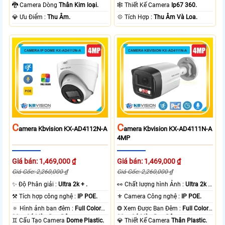
Color 50m Có Màu Ban Ðêm.
Có Màu Ban Ðêm.
🐉️ Camera Dòng
Thân Kim loại.
🕸️ Thiết Kế Camera
Ip67 360.
️💎 Ưu Điểm :
Thu Âm.
️💠 Tích Hợp :
Thu Âm Và Loa.
C
C
Amera Kbvision KX-AD4112N-A
Amera Kbvision KX-AD4111N-A
4MP
Giá bán: 1,469,000 ₫
Giá bán: 1,469,000 ₫
Giá Gốc: 2,260,000 ₫
Giá Gốc: 2,260,000 ₫
✨ Độ Phân giải :
Ultra 2k + .
️👀 Chất lượng hình Ảnh :
Ultra 2k +
.
⚒ Tích hợp công nghệ :
IP POE.
⚜️ Camera Công nghệ :
IP POE.
🔅 Hình ảnh ban đêm :
Full Color
❂ Xem Được Ban Đêm :
Full Color
30m Có Màu Ban Ðêm.
30m Có Màu Ban Ðêm.
♊ Cấu Tạo Camera
Dome Plastic.
💎 Thiết Kế Camera
Thân Plastic.