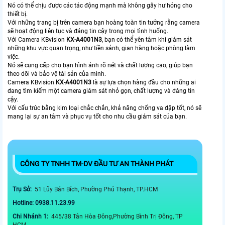
Nó có thể chịu được các tác động mạnh mà không gây hư hỏng cho
thiết bị.
Với những trang bị trên camera bạn hoàng toàn tin tưởng rằng camera
sẽ hoạt động liên tục và đáng tin cậy trong mọi tình huống.
Với Camera KBvision
KX-A4001N3
, bạn có thể yên tâm khi giám sát
những khu vực quan trọng, như tiền sảnh, gian hàng hoặc phòng làm
việc.
Nó sẽ cung cấp cho bạn hình ảnh rõ nét và chất lượng cao, giúp bạn
theo dõi và bảo vệ tài sản của mình.
Camera KBvision
KX-A4001N3
là sự lựa chọn hàng đầu cho những ai
đang tìm kiếm một camera giám sát nhỏ gọn, chất lượng và đáng tin
cậy.
Với cấu trúc bằng kim loại chắc chắn, khả năng chống va đập tốt, nó sẽ
mang lại sự an tâm và phục vụ tốt cho nhu cầu giám sát của bạn.
CÔNG TY TNHH TM-DV ĐẦU TƯ AN THÀNH PHÁT
Trụ Sở:
51 Lũy Bán Bích, Phường Phú Thạnh, TP.HCM
Hotline: 0938.11.23.99
Chi Nhánh 1:
445/38 Tân Hòa Đông,Phường Bình Trị Đông, TP