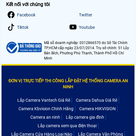
Kết nối với chúng tôi
Facebook
Twitter
Tiktok
Youtube
Mã số doanh nghiệp: 0312866570 do Sở Tài Chính
TP.HCM cấp ngày 23/07/2014. Trụ sở chính: 51 Lũy
Bán Bích, Phường Phú Thạnh, Thành Phố Hồ Chí
Minh
ĐƠN VỊ TRỰC TIẾP THI CÔNG LẮP ĐẶT HỆ THỐNG CAMERA AN
NINH
Lắp Camera Vantech Giá Rẻ
Camera Dahua Giá Rẻ
Camera Kbvision Chính Hãng
Camera HIKVISION
Camera an ninh
Lắp camera gia đình
Lắp camera xem qua điện thoại
Lắp Camera Cửa Hàng Loại Nào
Lắp Camera Văn Phòng