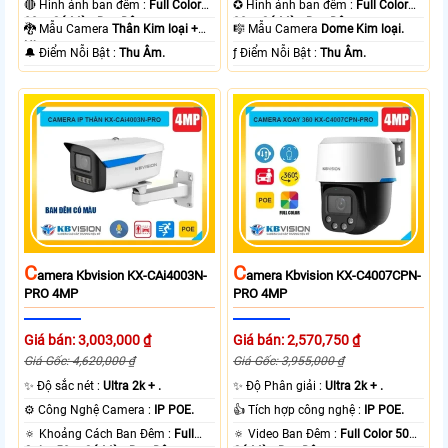
🔴 Hình ảnh ban đêm :
Full Color
✪ Hình ảnh ban đêm :
Full Color
80m Có Màu Ban Ðêm.
30m Có Màu Ban Ðêm.
🐉️ Mẫu Camera
Thân Kim loại +
🎼️ Mẫu Camera
Dome Kim loại.
Nhựa.
️🔔 Điểm Nỗi Bật :
Thu Âm.
️ƒ Điểm Nỗi Bật :
Thu Âm.
C
C
Amera Kbvision KX-CAi4003N-
Amera Kbvision KX-C4007CPN-
PRO 4MP
PRO 4MP
Giá bán: 3,003,000 ₫
Giá bán: 2,570,750 ₫
Giá Gốc: 4,620,000 ₫
Giá Gốc: 3,955,000 ₫
✨ Độ sắc nét :
Ultra 2k + .
✨ Độ Phân giải :
Ultra 2k + .
⚙ Công Nghệ Camera :
IP POE.
👍 Tích hợp công nghệ :
IP POE.
🔅 Khoảng Cách Ban Đêm :
Full
🔅 Video Ban Đêm :
Full Color 50m