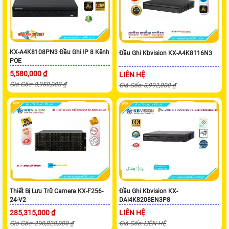
KX-A4K8108PN3 Đầu Ghi IP 8 Kênh
Đầu Ghi Kbvision KX-A4K8116N3
POE
5,580,000 ₫
LIÊN HỆ
Giá Gốc: 8,950,000 ₫
Giá Gốc: 3,992,000 ₫
Thiết Bị Lưu Trữ Camera KX-F256-
Đầu Ghi Kbvision KX-
24-V2
DAi4K8208EN3P8
285,315,000 ₫
LIÊN HỆ
Giá Gốc: 290,820,000 ₫
Giá Gốc: LIÊN HỆ