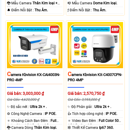
80m Có Màu Ban Ðêm.
30m Có Màu Ban Ðêm.
🐉️ Mẫu Camera
Thân Kim loại +
🎼️ Mẫu Camera
Dome Kim loại.
Nhựa.
️🔔 Điểm Nỗi Bật :
Thu Âm.
️ƒ Điểm Nỗi Bật :
Thu Âm.
C
C
Amera Kbvision KX-CAi4003N-
Amera Kbvision KX-C4007CPN-
PRO 4MP
PRO 4MP
Giá bán: 3,003,000 ₫
Giá bán: 2,570,750 ₫
Giá Gốc: 4,620,000 ₫
Giá Gốc: 3,955,000 ₫
✨ Độ sắc nét :
Ultra 2k + .
✨ Độ Phân giải :
Ultra 2k + .
⚙ Công Nghệ Camera :
IP POE.
👍 Tích hợp công nghệ :
IP POE.
🔅 Khoảng Cách Ban Đêm :
Full
🔅 Video Ban Đêm :
Full Color 50m
Color 50m Có Màu Ban Ðêm.
Có Màu Ban Ðêm.
🐉️ Camera Dòng
Thân Kim loại.
🕸️ Thiết Kế Camera
Ip67 360.