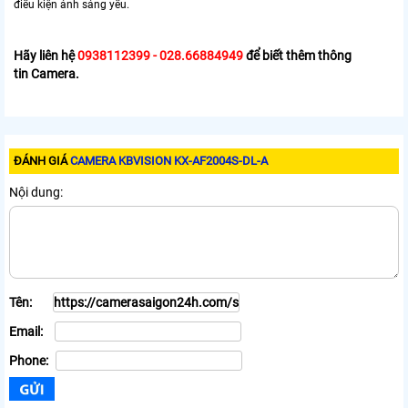
điều kiện ánh sáng yếu.
Hãy liên hệ
0938112399 - 028.66884949
để biết thêm thông
tin Camera.
ĐÁNH GIÁ
CAMERA KBVISION KX-AF2004S-DL-A
Nội dung:
Tên:
Email:
Phone: