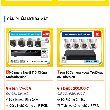
SẢN PHẨM MỚI RA MẮT
B
T
Ộ Camera Ngoài Trời Chống
Rọn Bộ Camera Ngoài Trời Xoay
Nước Kbvision
360 Kbvision
Giá bán: 5%-35%
Giá bán: 5,200,000 ₫
Giá Gốc: Liên Hệ
Giá Gốc: 6,200,000 ₫
️⚡ Độ sắc nét :
Ultra 2k + .
👁 Độ Phân giải :
3k .
⚛️ Công Nghệ Camera :
IP POE.
🏆 Tích hợp công nghệ :
IP Wifi.