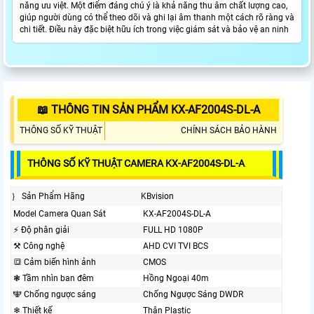
năng ưu việt. Một điểm đáng chú ý là khả năng thu âm chất lượng cao,
giúp người dùng có thể theo dõi và ghi lại âm thanh một cách rõ ràng và
chi tiết. Điều này đặc biệt hữu ích trong việc giám sát và bảo vệ an ninh
📖 THÔNG TIN SẢN PHẨM KX-AF2004S-DL-A
THÔNG SỐ KỸ THUẬT
CHÍNH SÁCH BẢO HÀNH
THÔNG SỐ KỸ THUẬT CAMERA KX-AF2004S-DL-A
｝ Sản Phẩm Hãng
KBvision
Model Camera Quan Sát
KX-AF2004S-DL-A
️⚡ Độ phân giải
FULL HD 1080P
⚒ Công nghệ
AHD CVI TVI BCS
🔳 Cảm biến hình ảnh
CMOS
❃ Tầm nhìn ban đêm
Hồng Ngoại 40m
🕎 Chống ngược sáng
Chống Ngược Sáng DWDR
❄ Thiết kế
Thân Plastic