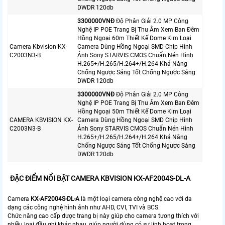
DWDR 120db
3300000VNÐ
Độ Phân Giải 2.0 MP Công
Nghệ IP POE Trang Bị Thu Âm Xem Ban Đêm
Hồng Ngoại 60m Thiết Kế Dome Kim Loại
Camera Kbvision KX-
Camera Dùng Hồng Ngoại SMD Chip Hình
C2003N3-B
Ảnh Sony STARVIS CMOS Chuẩn Nén Hình
H.265+/H.265/H.264+/H.264 Khả Năng
Chống Ngược Sáng Tốt Chống Ngược Sáng
DWDR 120db
3300000VNÐ
Độ Phân Giải 2.0 MP Công
Nghệ IP POE Trang Bị Thu Âm Xem Ban Đêm
Hồng Ngoại 50m Thiết Kế Dome Kim Loại
CAMERA KBVISION KX-
Camera Dùng Hồng Ngoại SMD Chip Hình
C2003N3-B
Ảnh Sony STARVIS CMOS Chuẩn Nén Hình
H.265+/H.265/H.264+/H.264 Khả Năng
Chống Ngược Sáng Tốt Chống Ngược Sáng
DWDR 120db
ĐẶC ĐIỂM NỔI BẬT CAMERA KBVISION KX-AF2004S-DL-A
Camera
KX-AF2004S-DL-A
là một loại camera công nghệ cao với đa
dạng các công nghệ hình ảnh như AHD, CVI, TVI và BCS.
Chức năng cao cấp được trang bị này giúp cho camera tương thích với
nhiều loại đầu ghi khác nhau, giúp người dùng có sự linh hoạt trong