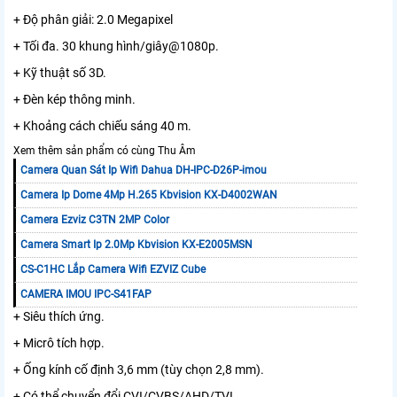
+ Độ phân giải: 2.0 Megapixel
+ Tối đa. 30 khung hình/giây@1080p.
+ Kỹ thuật số 3D.
+ Đèn kép thông minh.
+ Khoảng cách chiếu sáng 40 m.
Xem thêm sản phẩm có cùng Thu Âm
Camera Quan Sát Ip Wifi Dahua DH-IPC-D26P-imou
Camera Ip Dome 4Mp H.265 Kbvision KX-D4002WAN
Camera Ezviz C3TN 2MP Color
Camera Smart Ip 2.0Mp Kbvision KX-E2005MSN
CS-C1HC Lắp Camera Wifi EZVIZ Cube
CAMERA IMOU IPC-S41FAP
+ Siêu thích ứng.
+ Micrô tích hợp.
+ Ống kính cố định 3,6 mm (tùy chọn 2,8 mm).
+ Có thể chuyển đổi CVI/CVBS/AHD/TVI.