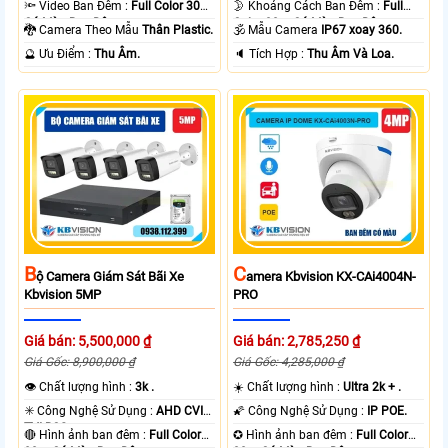
🔦 Video Ban Đêm :
Full Color 30m
🌛 Khoảng Cách Ban Đêm :
Full
Có Màu Ban Ðêm.
Color 30m Có Màu Ban Ðêm.
🐉️ Camera Theo Mẫu
Thân Plastic.
🕉️ Mẫu Camera
IP67 xoay 360.
️🔮 Ưu Điểm :
Thu Âm.
️🔈 Tích Hợp :
Thu Âm Và Loa.
B
C
Ộ Camera Giám Sát Bãi Xe
Amera Kbvision KX-CAi4004N-
Kbvision 5MP
PRO
Giá bán: 5,500,000 ₫
Giá bán: 2,785,250 ₫
Giá Gốc: 8,900,000 ₫
Giá Gốc: 4,285,000 ₫
👁 Chất lượng hình :
3k .
☀️ Chất lượng hình :
Ultra 2k + .
✳️ Công Nghệ Sử Dụng :
AHD CVI
🌠 Công Nghệ Sử Dụng :
IP POE.
TVI BCS.
🔴 Hình ảnh ban đêm :
Full Color
✪ Hình ảnh ban đêm :
Full Color