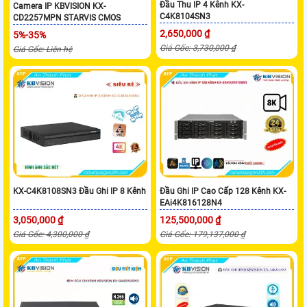
Đầu Thu IP 4 Kênh KX-
Camera IP KBVISION KX-
C4K8104SN3
CD2257MPN STARVIS CMOS
2,650,000 ₫
5%-35%
Giá Gốc: 3,730,000 ₫
Giá Gốc: Liên hệ
KX-C4K8108SN3 Đầu Ghi IP 8 Kênh
Đầu Ghi IP Cao Cấp 128 Kênh KX-
EAi4K816128N4
3,050,000 ₫
125,500,000 ₫
Giá Gốc: 4,300,000 ₫
Giá Gốc: 179,137,000 ₫