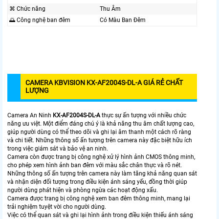
⌘ Chức năng
Thu Âm
🌅 Công nghệ ban đêm
Có Màu Ban Đêm
CAMERA KBVISION KX-AF2004S-DL-A GIÁ RẺ CHẤT
LƯỢNG
Camera An Ninh
KX-AF2004S-DL-A
thực sự ấn tượng với nhiều chức
năng ưu việt. Một điểm đáng chú ý là khả năng thu âm chất lượng cao,
giúp người dùng có thể theo dõi và ghi lại âm thanh một cách rõ ràng
và chi tiết. Những thông số ấn tượng trên camera này đặc biệt hữu ích
trong việc giám sát và bảo vệ an ninh.
Camera còn được trang bị công nghệ xử lý hình ảnh CMOS thông minh,
cho phép xem hình ảnh ban đêm với màu sắc chân thực và rõ nét.
Những thông số ấn tượng trên camera này làm tăng khả năng quan sát
và nhận diện đối tượng trong điều kiện ánh sáng yếu, đồng thời giúp
người dùng phát hiện và phòng ngừa các hoạt động xấu.
Camera được trang bị công nghệ xem ban đêm thông minh, mang lại
trải nghiệm tuyệt vời cho người dùng.
Việc có thể quan sát và ghi lại hình ảnh trong điều kiện thiếu ánh sáng