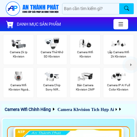
DANH MỤC SẢN PHẨM
Camera 2k Ip
Camera Thẻ Nhớ
Camera Wifi
Lắp Camera Wifi
Kbvision
SD Kbvision
Kbvision
2k Kbvision
Camera Wifi
Camera Chip
Bán Camera
Camera IP AI Full
Kbvision Ngoài
Sony NIR
Kbvision 2MP
Color Kbvision
Trời 360
KBvision
Camera Wifi Chính Hãng
Camera Kbvision Tích Hợp Ai