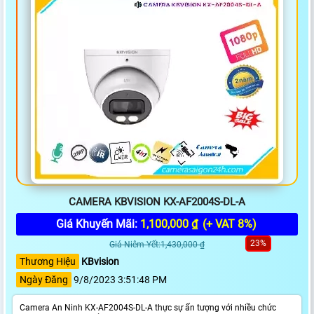
CAMERA KBVISION KX-AF2004S-DL-A
Giá Khuyến Mãi:
1,100,000 ₫
(+ VAT 8%)
23%
Giá Niêm Yết:1,430,000 ₫
Thương Hiệu
KBvision
Ngày Đăng
9/8/2023 3:51:48 PM
Camera An Ninh KX-AF2004S-DL-A thực sự ấn tượng với nhiều chức