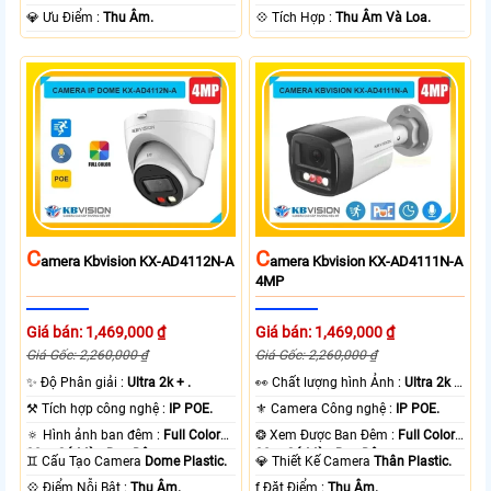
️💎 Ưu Điểm :
Thu Âm.
️💠 Tích Hợp :
Thu Âm Và Loa.
C
C
Amera Kbvision KX-AD4112N-A
Amera Kbvision KX-AD4111N-A
4MP
Giá bán: 1,469,000 ₫
Giá bán: 1,469,000 ₫
Giá Gốc: 2,260,000 ₫
Giá Gốc: 2,260,000 ₫
✨ Độ Phân giải :
Ultra 2k + .
️👀 Chất lượng hình Ảnh :
Ultra 2k +
.
⚒ Tích hợp công nghệ :
IP POE.
⚜️ Camera Công nghệ :
IP POE.
🔅 Hình ảnh ban đêm :
Full Color
❂ Xem Được Ban Đêm :
Full Color
30m Có Màu Ban Ðêm.
30m Có Màu Ban Ðêm.
♊ Cấu Tạo Camera
Dome Plastic.
💎 Thiết Kế Camera
Thân Plastic.
️💠 Điểm Nỗi Bật :
Thu Âm.
️ƒ Đặt Điểm :
Thu Âm.