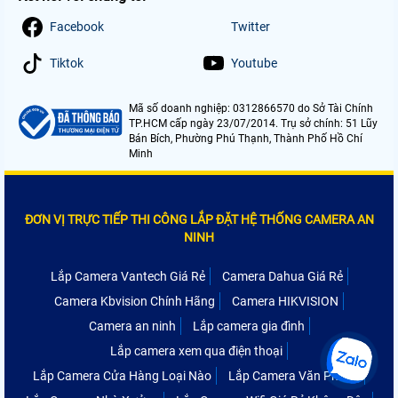
Facebook
Twitter
Tiktok
Youtube
Mã số doanh nghiệp: 0312866570 do Sở Tài Chính
TP.HCM cấp ngày 23/07/2014. Trụ sở chính: 51 Lũy
Bán Bích, Phường Phú Thạnh, Thành Phố Hồ Chí
Minh
ĐƠN VỊ TRỰC TIẾP THI CÔNG LẮP ĐẶT HỆ THỐNG CAMERA AN
NINH
Lắp Camera Vantech Giá Rẻ
Camera Dahua Giá Rẻ
Camera Kbvision Chính Hãng
Camera HIKVISION
Camera an ninh
Lắp camera gia đình
Lắp camera xem qua điện thoại
Lắp Camera Cửa Hàng Loại Nào
Lắp Camera Văn Phòng