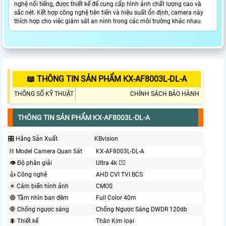
nghệ nổi tiếng, được thiết kế để cung cấp hình ảnh chất lượng cao và
sắc nét. Kết hợp công nghệ tiên tiến và hiệu suất ổn định, camera này
thích hợp cho việc giám sát an ninh trong các môi trường khác nhau.
📖 THÔNG TIN SẢN PHẨM KX-AF8003L-DL-A
THÔNG SỐ KỸ THUẬT
CHÍNH SÁCH BẢO HÀNH
THÔNG TIN SẢN PHẨM KX-AF8003L-DL-A
🎛 Hãng Sản Xuất
KBvision
⛓ Model Camera Quan Sát
KX-AF8003L-DL-A
👁 Độ phân giải
Ultra 4k 👍🏾
👍 Công nghệ
AHD CVI TVI BCS
✴️ Cảm biến hình ảnh
CMOS
🔴 Tầm nhìn ban đêm
Full Color 40m
🛑 Chống ngược sáng
Chống Ngược Sáng DWDR 120db
🐜 Thiết kế
Thân Kim loại