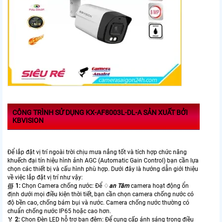
CÔNG TRÌNH SỬ DỤNG KX-AF8003L-DL-A SẢN XUẤT BỞI
KBVISION
Để lắp đặt vị trí ngoài trời chịu mưa nắng tốt và tích hợp chức năng
khuếch đại tín hiệu hình ảnh AGC (Automatic Gain Control) bạn cần lựa
chọn các thiết bị và cấu hình phù hợp. Dưới đây là hướng dẫn giới thiệu
về việc lắp đặt vị trí như vậy:
∰
1:
Chọn Camera chống nước: Để ♢
an Tâm
camera hoạt động ổn
định dưới mọi điều kiện thời tiết, bạn cần chọn camera chống nước có
độ bền cao, chống bám bụi và nước. Camera chống nước thường có
chuẩn chống nước IP65 hoặc cao hơn.
️🏅
2:
Chọn Đèn LED hỗ trợ ban đêm: Để cung cấp ánh sáng trong điều