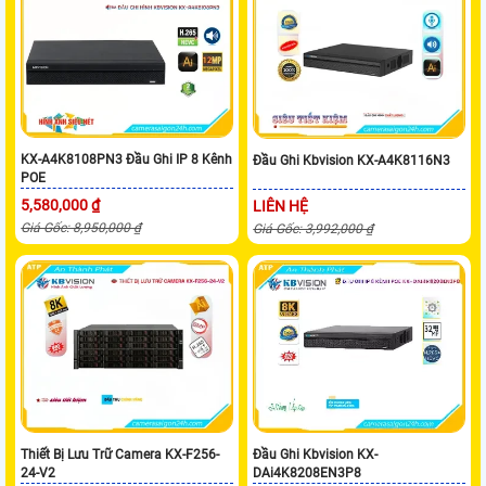
KX-A4K8108PN3 Đầu Ghi IP 8 Kênh
Đầu Ghi Kbvision KX-A4K8116N3
POE
5,580,000 ₫
LIÊN HỆ
Giá Gốc: 8,950,000 ₫
Giá Gốc: 3,992,000 ₫
Thiết Bị Lưu Trữ Camera KX-F256-
Đầu Ghi Kbvision KX-
24-V2
DAi4K8208EN3P8