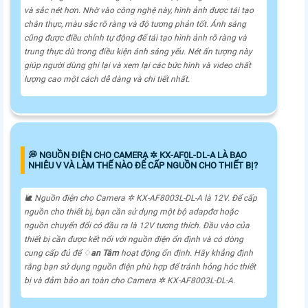
và sắc nét hơn. Nhờ vào công nghệ này, hình ảnh được tái tạo
chân thực, màu sắc rõ ràng và độ tương phản tốt. Ánh sáng
cũng được điều chỉnh tự động để tái tạo hình ảnh rõ ràng và
trung thực dù trong điều kiện ánh sáng yếu. Nét ấn tượng này
giúp người dùng ghi lại và xem lại các bức hình và video chất
lượng cao một cách dễ dàng và chi tiết nhất.
️💭 NGUỒN ĐIỆN CHO CAMERA ✲ KX-AF0L-DL-A LÀ BAO
NHIÊU V VÀ LÀM THẾ NÀO ĐỂ CẤP NGUỒN CHO THIẾT BỊ?
🐌 Nguồn điện cho Camera ✲ KX-AF8003L-DL-A là 12V. Để cấp
nguồn cho thiết bị, bạn cần sử dụng một bộ adapđơ hoặc
nguồn chuyển đổi có đầu ra là 12V tương thích. Đầu vào của
thiết bị cần được kết nối với nguồn điện ổn định và có dòng
cung cấp đủ để ♢
an Tâm
hoạt động ổn định. Hãy
khẳng định
rằng bạn sử dụng nguồn điện phù hợp để tránh hỏng hóc thiết
bị và đảm bảo an toàn cho Camera ✲ KX-AF8003L-DL-A.