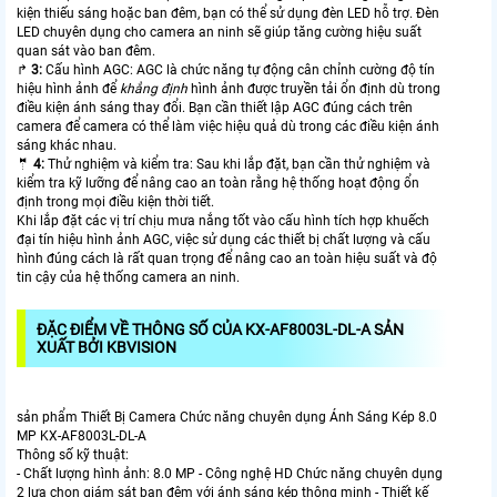
kiện thiếu sáng hoặc ban đêm, bạn có thể sử dụng đèn LED hỗ trợ. Đèn
LED chuyên dụng cho camera an ninh sẽ giúp tăng cường hiệu suất
quan sát vào ban đêm.
️↱
3:
Cấu hình AGC: AGC là chức năng tự động cân chỉnh cường độ tín
hiệu hình ảnh để
khẳng định
hình ảnh được truyền tải ổn định dù trong
điều kiện ánh sáng thay đổi. Bạn cần thiết lập AGC đúng cách trên
camera để camera có thể làm việc hiệu quả dù trong các điều kiện ánh
sáng khác nhau.
🤵
4:
Thử nghiệm và kiểm tra: Sau khi lắp đặt, bạn cần thử nghiệm và
kiểm tra kỹ lưỡng để nâng cao an toàn rằng hệ thống hoạt động ổn
định trong mọi điều kiện thời tiết.
Khi lắp đặt các vị trí chịu mưa nắng tốt vào cấu hình tích hợp khuếch
đại tín hiệu hình ảnh AGC, việc sử dụng các thiết bị chất lượng và cấu
hình đúng cách là rất quan trọng để nâng cao an toàn hiệu suất và độ
tin cậy của hệ thống camera an ninh.
ĐẶC ĐIỂM VỀ THÔNG SỐ CỦA KX-AF8003L-DL-A SẢN
XUẤT BỞI KBVISION
sản phẩm Thiết Bị Camera Chức năng chuyên dụng Ánh Sáng Kép 8.0
MP KX-AF8003L-DL-A
Thông số kỹ thuật:
- Chất lượng hình ảnh: 8.0 MP - Công nghệ HD Chức năng chuyên dụng
2 lựa chọn giám sát ban đêm với ánh sáng kép thông minh - Thiết kế