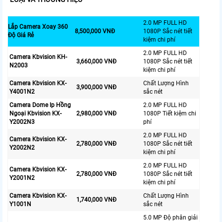
2.0 MP FULL HD
Lắp Camera Xoay 360
8,500,000 VNĐ
1080P Sắc nét tiết
Độ Giá Rẻ
kiệm chi phí
2.0 MP FULL HD
Camera Kbvision KH-
3,660,000 VNĐ
1080P Sắc nét tiết
N2003
kiệm chi phí
Camera Kbvision KX-
Chất Lượng Hình
3,900,000 VNĐ
Y4001N2
sắc nét
Camera Dome Ip Hồng
2.0 MP FULL HD
Ngoại Kbvision KX-
2,980,000 VNĐ
1080P Tiết kiệm chi
Y2002N3
phí
2.0 MP FULL HD
Camera Kbvision KX-
2,780,000 VNĐ
1080P Sắc nét tiết
Y2002N2
kiệm chi phí
2.0 MP FULL HD
Camera Kbvision KX-
2,780,000 VNĐ
1080P Sắc nét tiết
Y2001N2
kiệm chi phí
Camera Kbvision KX-
Chất Lượng Hình
1,740,000 VNĐ
Y1001N
sắc nét
5.0 MP Độ phân giải