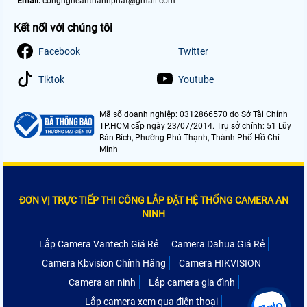
Email:
congngheanthanhphat@gmail.com
Kết nối với chúng tôi
Facebook
Twitter
Tiktok
Youtube
Mã số doanh nghiệp: 0312866570 do Sở Tài Chính
TP.HCM cấp ngày 23/07/2014. Trụ sở chính: 51 Lũy
Bán Bích, Phường Phú Thạnh, Thành Phố Hồ Chí
Minh
ĐƠN VỊ TRỰC TIẾP THI CÔNG LẮP ĐẶT HỆ THỐNG CAMERA AN
NINH
Lắp Camera Vantech Giá Rẻ
Camera Dahua Giá Rẻ
Camera Kbvision Chính Hãng
Camera HIKVISION
Camera an ninh
Lắp camera gia đình
Lắp camera xem qua điện thoại