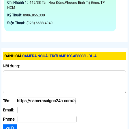
Chi Nhánh 1:
445/38 Tân Hòa Đông,Phường Bình Trị Đông, TP
HCM
Kỹ Thuật:
0906.855.330
Điện Thoại:
(028) 6688.4949
ĐÁNH GIÁ
CAMERA NGOÀI TRỜI 8MP KX-AF8003L-DL-A
Nội dung:
Tên:
Email:
Phone: