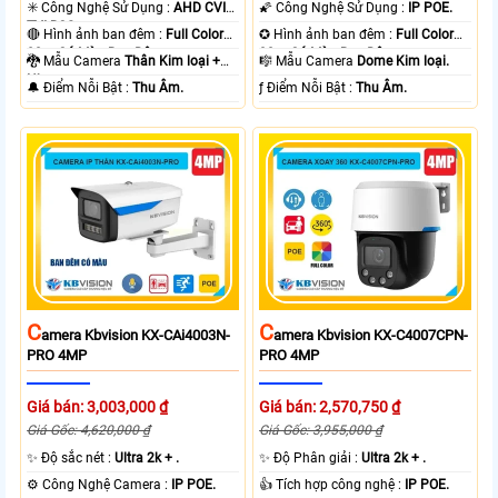
✳️ Công Nghệ Sử Dụng :
AHD CVI
🌠 Công Nghệ Sử Dụng :
IP POE.
TVI BCS.
🔴 Hình ảnh ban đêm :
Full Color
✪ Hình ảnh ban đêm :
Full Color
80m Có Màu Ban Ðêm.
30m Có Màu Ban Ðêm.
🐉️ Mẫu Camera
Thân Kim loại +
🎼️ Mẫu Camera
Dome Kim loại.
Nhựa.
️🔔 Điểm Nỗi Bật :
Thu Âm.
️ƒ Điểm Nỗi Bật :
Thu Âm.
C
C
Amera Kbvision KX-CAi4003N-
Amera Kbvision KX-C4007CPN-
PRO 4MP
PRO 4MP
Giá bán: 3,003,000 ₫
Giá bán: 2,570,750 ₫
Giá Gốc: 4,620,000 ₫
Giá Gốc: 3,955,000 ₫
✨ Độ sắc nét :
Ultra 2k + .
✨ Độ Phân giải :
Ultra 2k + .
⚙ Công Nghệ Camera :
IP POE.
👍 Tích hợp công nghệ :
IP POE.