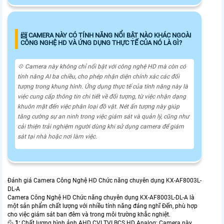
📨 CAMERA NÀY CÓ TÍNH NĂNG NỔI BẬT NÀO KHÁC NGOÀI
CÔNG NGHỆ HD VÀ ỨNG DỤNG THỰC TẾ CỦA NÓ LÀ GÌ?
💠 Camera này không chỉ nổi bật với công nghệ HD mà còn có
tính năng AI ba chiều, cho phép nhận diện chính xác các đối
tượng trong khung hình. Ứng dụng thực tế của tính năng này là
việc cung cấp thông tin chi tiết về đối tượng, từ việc nhận dạng
khuôn mặt đến việc phân loại đồ vật. Nét ấn tượng này giúp
tăng cường sự an ninh trong việc giám sát và quản lý, cũng như
cải thiện trải nghiệm người dùng khi sử dụng camera để giám
sát tại nhà hoặc nơi làm việc.
Đánh giá Camera Công Nghệ HD Chức năng chuyên dụng KX-AF8003L-
DL-A
Camera Công Nghệ HD Chức năng chuyên dụng KX-AF8003L-DL-A là
một sản phẩm chất lượng với nhiều tính năng đáng nghĩ Đến, phù hợp
cho việc giám sát ban đêm và trong môi trường khắc nghiệt.
💦
1:
Chất lượng hình ảnh AHD CVI TVI BCS HD Analog: Camera này