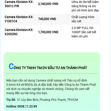
Camera Kbvision KX-
Ultra 4k lite tiết kiệm
2,180,000 VNĐ
5001C.PIR
băng thông và chi
phí với hình ảnh đẹp
Camera Kbvision KX-
Chất Lượng Hình
740,000 VNĐ
Y1001C4
sắc nét
2.0 MP FULL HD
Camera-Kbvision-KX-
1,700,000 VNĐ
1080P Sắc nét tiết
K2002N2
kiệm chi phí
C
ÔNG TY TNHH TM-DV ĐẦU TƯ AN THÀNH PHÁT
Nếu bạn cần sử dụng Camera chất lượng với Tiêu cự cố định
3.6mm KX-AF8003L-DL-A đặc biệt, hãy đến Công ty An Thành Phát
với dịch vụ chuyên nghiệp và nhanh chóng. Chúng tôi cam kết
mang đến sự hài lòng cho bạn.
Trụ Sở:
51 Lũy Bán Bích, Phường Phú Thạnh, TP.HCM
Hotline: 0938.11.23.99