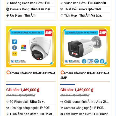
🔅 Khoảng Cách Ban Đêm :
Full
🔅 Video Ban Đêm :
Full Color 50m
Color 50m Có Màu Ban Ðêm.
Có Màu Ban Ðêm.
🐉️ Camera Dòng
Thân Kim loại.
🕸️ Thiết Kế Camera
Ip67 360.
️💎 Ưu Điểm :
Thu Âm.
️💠 Tích Hợp :
Thu Âm Và Loa.
C
C
Amera Kbvision KX-AD4112N-A
Amera Kbvision KX-AD4111N-A
4MP
Giá bán: 1,469,000 ₫
Giá bán: 1,469,000 ₫
Giá Gốc: 2,260,000 ₫
Giá Gốc: 2,260,000 ₫
✨ Độ Phân giải :
Ultra 2k + .
️👀 Chất lượng hình Ảnh :
Ultra 2k +
.
⚒ Tích hợp công nghệ :
IP POE.
⚜️ Camera Công nghệ :
IP POE.
🔅 Hình ảnh ban đêm :
Full Color
❂ Xem Được Ban Đêm :
Full Color