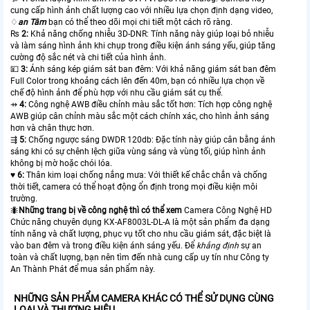
cung cấp hình ảnh chất lượng cao với nhiều lựa chọn định dạng video,
♢
an Tâm
bạn có thể theo dõi mọi chi tiết một cách rõ ràng.
₨
2:
Khả năng chống nhiễu 3D-DNR: Tính năng này giúp loại bỏ nhiễu
và làm sáng hình ảnh khi chụp trong điều kiện ánh sáng yếu, giúp tăng
cường độ sắc nét và chi tiết của hình ảnh.
💴
3:
Ánh sáng kép giám sát ban đêm: Với khả năng giám sát ban đêm
Full Color trong khoảng cách lên đến 40m, bạn có nhiều lựa chọn về
chế độ hình ảnh để phù hợp với nhu cầu giám sát cụ thể.
⇸
4:
Công nghệ AWB điều chỉnh màu sắc tốt hơn: Tích hợp công nghệ
AWB giúp cân chỉnh màu sắc một cách chính xác, cho hình ảnh sáng
hơn và chân thực hơn.
⇶
5:
Chống ngược sáng DWDR 120db: Đặc tính này giúp cân bằng ánh
sáng khi có sự chênh lệch giữa vùng sáng và vùng tối, giúp hình ảnh
không bị mờ hoặc chói lóa.
♥️
6:
Thân kim loại chống nắng mưa: Với thiết kế chắc chắn và chống
thời tiết, camera có thể hoạt động ổn định trong mọi điều kiện môi
trường.
🐜
Những trang bị về công nghệ thì có thể xem
Camera Công Nghệ HD
Chức năng chuyên dụng KX-AF8003L-DL-A là một sản phẩm đa dạng
tính năng và chất lượng, phục vụ tốt cho nhu cầu giám sát, đặc biệt là
vào ban đêm và trong điều kiện ánh sáng yếu. Để
khẳng định
sự an
toàn và chất lượng, bạn nên tìm đến nhà cung cấp uy tín như Công ty
An Thành Phát để mua sản phẩm này.
NHỮNG SẢN PHẨM CAMERA KHÁC CÓ THỂ SỬ DỤNG CÙNG
LOẠI VÀ THƯƠNG HIỆU