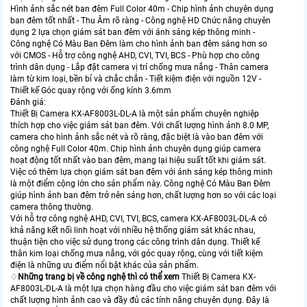
Hình ảnh sắc nét ban đêm Full Color 40m - Chip hình ảnh chuyên dụng
ban đêm tốt nhất - Thu Âm rõ ràng - Công nghệ HD Chức năng chuyên
dụng 2 lựa chọn giám sát ban đêm với ánh sáng kép thông minh -
Công nghệ Có Màu Ban Ðêm làm cho hình ảnh ban đêm sáng hơn so
với CMOS - Hỗ trợ công nghệ AHD, CVI, TVI, BCS - Phù hợp cho công
trình dân dụng - Lắp đặt camera vị trí chống mưa nắng - Thân camera
làm từ kim loại, bền bỉ và chắc chắn - Tiết kiệm điện với nguồn 12V -
Thiết kế Góc quay rộng với ống kính 3.6mm
Đánh giá:
Thiết Bị Camera KX-AF8003L-DL-A là một sản phẩm chuyên nghiệp
thích hợp cho việc giám sát ban đêm. Với chất lượng hình ảnh 8.0 MP,
camera cho hình ảnh sắc nét và rõ ràng, đặc biệt là vào ban đêm với
công nghệ Full Color 40m. Chip hình ảnh chuyên dụng giúp camera
hoạt động tốt nhất vào ban đêm, mang lại hiệu suất tốt khi giám sát.
Việc có thêm lựa chọn giám sát ban đêm với ánh sáng kép thông minh
là một điểm cộng lớn cho sản phẩm này. Công nghệ Có Màu Ban Ðêm
giúp hình ảnh ban đêm trở nên sáng hơn, chất lượng hơn so với các loại
camera thông thường.
Với hỗ trợ công nghệ AHD, CVI, TVI, BCS, camera KX-AF8003L-DL-A có
khả năng kết nối linh hoạt với nhiều hệ thống giám sát khác nhau,
thuận tiện cho việc sử dụng trong các công trình dân dụng. Thiết kế
thân kim loại chống mưa nắng, với góc quay rộng, cùng với tiết kiệm
điện là những ưu điểm nổi bật khác của sản phẩm.
♢
Những trang bị về công nghệ thì có thể xem
Thiết Bị Camera KX-
AF8003L-DL-A là một lựa chọn hàng đầu cho việc giám sát ban đêm với
chất lượng hình ảnh cao và đầy đủ các tính năng chuyên dụng. Đây là