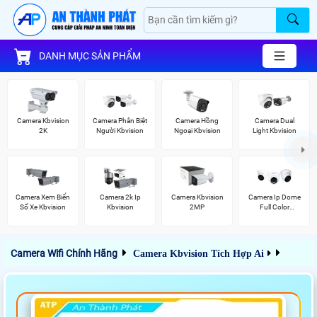
DANH MỤC SẢN PHẨM
Camera Kbvision
Camera Phân Biệt
Camera Hồng
Camera Dual
2K
Người Kbvision
Ngoại Kbvision
Light Kbvision
Camera Xem Biển
Camera 2k Ip
Camera Kbvision
Camera Ip Dome
Số Xe Kbvision
Kbvision
2MP
Full Color
Kbvision
Camera Wifi Chính Hãng
Camera Kbvision Tích Hợp Ai