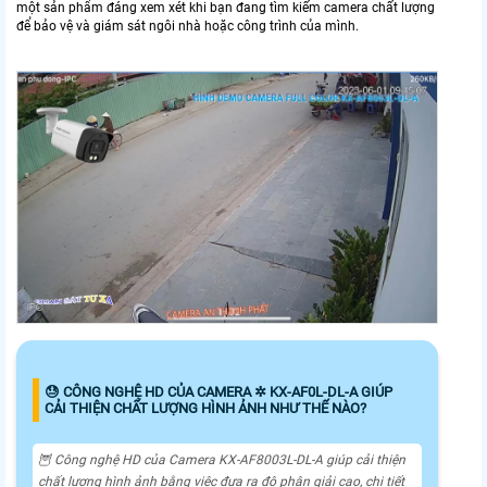
một sản phẩm đáng xem xét khi bạn đang tìm kiếm camera chất lượng
để bảo vệ và giám sát ngôi nhà hoặc công trình của mình.
😓 CÔNG NGHỆ HD CỦA CAMERA ✲ KX-AF0L-DL-A GIÚP
CẢI THIỆN CHẤT LƯỢNG HÌNH ẢNH NHƯ THẾ NÀO?
🦉 Công nghệ HD của Camera KX-AF8003L-DL-A giúp cải thiện
chất lượng hình ảnh bằng việc đưa ra độ phân giải cao, chi tiết