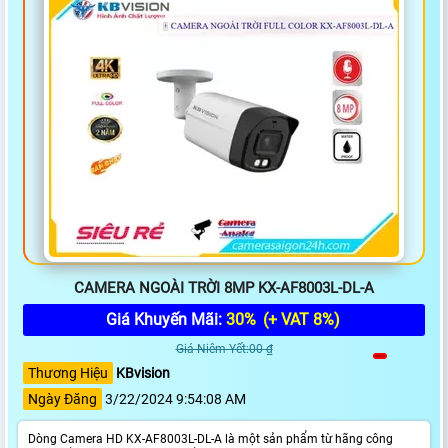
CAMERA NGOÀI TRỜI 8MP KX-AF8003L-DL-A
Giá Khuyến Mãi:
30%
(+ VAT 8%)
Giá Niêm Yết:00 ₫
Thương Hiệu
KBvision
Ngày Đăng
3/22/2024 9:54:08 AM
Dòng Camera HD KX-AF8003L-DL-A là một sản phẩm từ hãng công