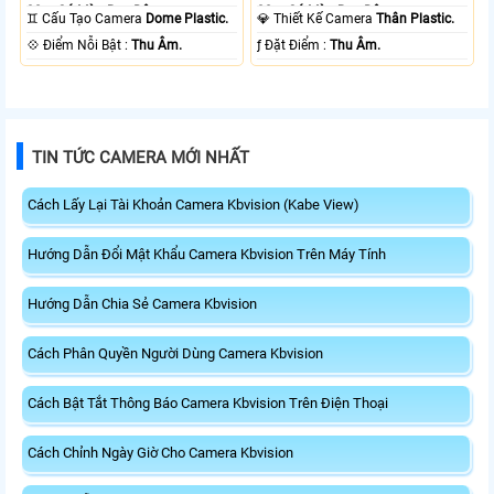
30m Có Màu Ban Ðêm.
30m Có Màu Ban Ðêm.
♊ Cấu Tạo Camera
Dome Plastic.
💎 Thiết Kế Camera
Thân Plastic.
️💠 Điểm Nỗi Bật :
Thu Âm.
️ƒ Đặt Điểm :
Thu Âm.
TIN TỨC CAMERA MỚI NHẤT
Cách Lấy Lại Tài Khoản Camera Kbvision (Kabe View)
Hướng Dẫn Đổi Mật Khẩu Camera Kbvision Trên Máy Tính
Hướng Dẫn Chia Sẻ Camera Kbvision
Cách Phân Quyền Người Dùng Camera Kbvision
Cách Bật Tắt Thông Báo Camera Kbvision Trên Điện Thoại
Cách Chỉnh Ngày Giờ Cho Camera Kbvision