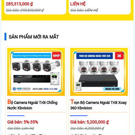
285,315,000 ₫
LIÊN HỆ
Giá Gốc: 290,820,000 ₫
Giá Gốc: LIÊN HỆ
SẢN PHẨM MỚI RA MẮT
B
T
Ộ Camera Ngoài Trời Chống
Rọn Bộ Camera Ngoài Trời Xoay
Nước Kbvision
360 Kbvision
Giá bán: 5%-35%
Giá bán: 5,200,000 ₫
Giá Gốc: Liên Hệ
Giá Gốc: 6,200,000 ₫