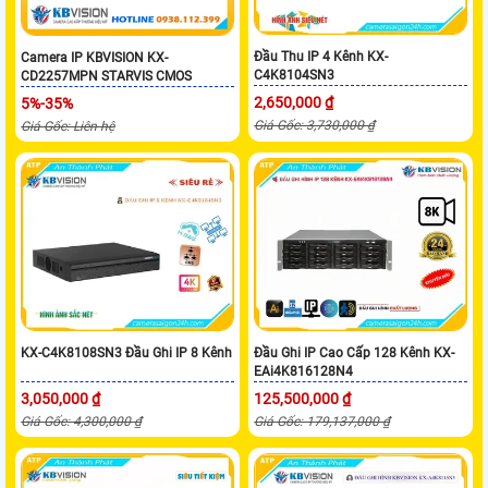
Đầu Thu IP 4 Kênh KX-
Camera IP KBVISION KX-
C4K8104SN3
CD2257MPN STARVIS CMOS
2,650,000 ₫
5%-35%
Giá Gốc: 3,730,000 ₫
Giá Gốc: Liên hệ
KX-C4K8108SN3 Đầu Ghi IP 8 Kênh
Đầu Ghi IP Cao Cấp 128 Kênh KX-
EAi4K816128N4
3,050,000 ₫
125,500,000 ₫
Giá Gốc: 4,300,000 ₫
Giá Gốc: 179,137,000 ₫