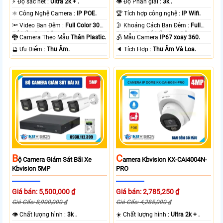
️⚡ Độ sắc nét :
Ultra 2k + .
👁 Độ Phân giải :
3k .
⚛️ Công Nghệ Camera :
IP POE.
🏆 Tích hợp công nghệ :
IP Wifi.
🔦 Video Ban Đêm :
Full Color 30m
🌛 Khoảng Cách Ban Đêm :
Full
Có Màu Ban Ðêm.
Color 30m Có Màu Ban Ðêm.
🐉️ Camera Theo Mẫu
Thân Plastic.
🕉️ Mẫu Camera
IP67 xoay 360.
️🔮 Ưu Điểm :
Thu Âm.
️🔈 Tích Hợp :
Thu Âm Và Loa.
B
C
Ộ Camera Giám Sát Bãi Xe
Amera Kbvision KX-CAi4004N-
Kbvision 5MP
PRO
Giá bán: 5,500,000 ₫
Giá bán: 2,785,250 ₫
Giá Gốc: 8,900,000 ₫
Giá Gốc: 4,285,000 ₫
👁 Chất lượng hình :
3k .
☀️ Chất lượng hình :
Ultra 2k + .