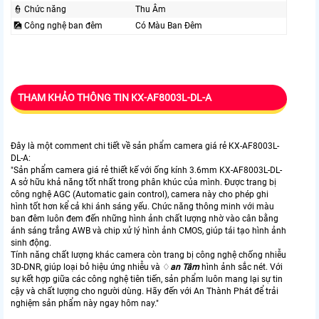
👮 Chức năng
Thu Âm
🎑 Công nghệ ban đêm
Có Màu Ban Ðêm
THAM KHẢO THÔNG TIN KX-AF8003L-DL-A
Đây là một comment chi tiết về sản phẩm camera giá rẻ KX-AF8003L-
DL-A:
"Sản phẩm camera giá rẻ thiết kế với ống kính 3.6mm KX-AF8003L-DL-
A sở hữu khả năng tốt nhất trong phân khúc của mình. Được trang bị
công nghệ AGC (Automatic gain control), camera này cho phép ghi
hình tốt hơn kể cả khi ánh sáng yếu. Chức năng thông minh với màu
ban đêm luôn đem đến những hình ảnh chất lượng nhờ vào cân bằng
ánh sáng trắng AWB và chip xử lý hình ảnh CMOS, giúp tái tạo hình ảnh
sinh động.
Tính năng chất lượng khác camera còn trang bị công nghệ chống nhiễu
3D-DNR, giúp loại bỏ hiệu ứng nhiễu và ♢
an Tâm
hình ảnh sắc nét. Với
sự kết hợp giữa các công nghệ tiên tiến, sản phẩm luôn mang lại sự tin
cậy và chất lượng cho người dùng. Hãy đến với An Thành Phát để trải
nghiệm sản phẩm này ngay hôm nay."