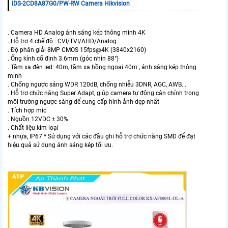
IDS-2CD8A87G0/PW-RW Camera Hikvision
. Camera HD Analog ánh sáng kép thông minh 4K
. Hỗ trợ 4 chế độ : CVI/TVI/AHD/Analog
. Độ phân giải 8MP CMOS 15fps@4K (3840x2160)
. Ống kính cố định 3.6mm (góc nhìn 88°)
. Tầm xa đèn led: 40m, tầm xa hồng ngoại 40m , ánh sáng kép thông
minh
. Chống ngược sáng WDR 120dB, chống nhiễu 3DNR, AGC, AWB...
. Hỗ trợ chức năng Super Adapt, giúp camera tự động cân chỉnh trong
môi trường ngược sáng để cung cấp hình ảnh đẹp nhất
. Tích hợp mic
. Nguồn 12VDC ± 30%
. Chất liệu kim loại
+ nhựa, IP67 * Sử dụng với các đầu ghi hỗ trợ chức năng SMD để đạt
hiệu quả sử dụng ánh sáng kép tối ưu.