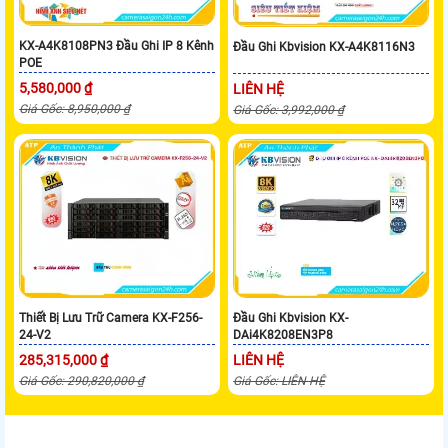
KX-A4K8108PN3 Đầu Ghi IP 8 Kênh
Đầu Ghi Kbvision KX-A4K8116N3
POE
5,580,000 ₫
LIÊN HỆ
Giá Gốc: 8,950,000 ₫
Giá Gốc: 3,992,000 ₫
Thiết Bị Lưu Trữ Camera KX-F256-
Đầu Ghi Kbvision KX-
24-V2
DAi4K8208EN3P8
285,315,000 ₫
LIÊN HỆ
Giá Gốc: 290,820,000 ₫
Giá Gốc: LIÊN HỆ