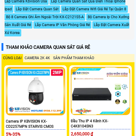
Lắp Camera Kbvision Usa
Lắp Camera Quan Sát Qua Điện Thoại Iphone
Ipad
Lắp Đặt Camera Quan Sát
Lắp Đặt Camera Wifi Giá Rẻ Tại Quận 8
Bộ 8 Camera Ghi Âm Ngoài Trời KX-C2121S5-A
Bộ Camera Ip Cho Xưởng
Sản Xuất Giá Rẻ
Lắp Camera IP Văn Phòng Giá Rẻ
Lắp Đặt Camera Xuất
Xứ Korea
THAM KHẢO CAMERA QUAN SÁT GIÁ RẺ
CÙNG LOẠI
CAMERA 2K 4K
SẢN PHẨM THAM KHẢO
Đầu Thu IP 4 Kênh KX-
Camera IP KBVISION KX-
C4K8104SN3
CD2257MPN STARVIS CMOS
2,650,000 ₫
5%-35%