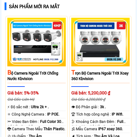
SẢN PHẨM MỚI RA MẮT
B
T
Ộ Camera Ngoài Trời Chống
Rọn Bộ Camera Ngoài Trời Xoay
Nước Kbvision
360 Kbvision
Giá bán: 5%-35%
Giá bán: 5,200,000 ₫
Giá Gốc: Liên Hệ
Giá Gốc: 6,200,000 ₫
️⚡ Độ sắc nét :
Ultra 2k + .
👁 Độ Phân giải :
3k .
⚛️ Công Nghệ Camera :
IP POE.
🏆 Tích hợp công nghệ :
IP Wifi.
🔦 Video Ban Đêm :
Full Color 30m
🌛 Khoảng Cách Ban Đêm :
Full
Có Màu Ban Ðêm.
Color 30m Có Màu Ban Ðêm.
🐉️ Camera Theo Mẫu
Thân Plastic.
🕉️ Mẫu Camera
IP67 xoay 360.
️🔮 Ưu Điểm :
Thu Âm.
️🔈 Tích Hợp :
Thu Âm Và Loa.