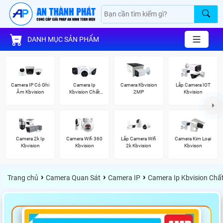
DANH MỤC SẢN PHẨM
Camera IP Có Ghi
Camera Ip
Camera Kbvision
Lắp Camera IOT
Âm Kbvision
Kbvision Chất
2MP
Kbvision
Lượng
Camera 2k Ip
Camera Wifi 360
Lắp Camera Wifi
Camera Kim Loại
Kbvision
Kbvision
2k Kbvision
Kbvison
›
›
›
Trang chủ
Camera Quan Sát
Camera IP
Camera Ip Kbvision Chấ