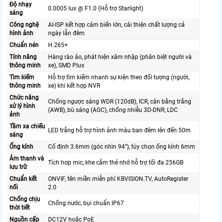
Độ nhạy
0.0005 lux @ F1.0 (Hỗ trợ Starlight)
sáng
Công nghệ
AI-ISP kết hợp cảm biến lớn, cải thiện chất lượng cả
hình ảnh
ngày lẫn đêm
Chuẩn nén
H.265+
Tính năng
Hàng rào ảo, phát hiện xâm nhập (phân biệt người và
thông minh
xe), SMD Plus
Tìm kiếm
Hỗ trợ tìm kiếm nhanh sự kiện theo đối tượng (người,
thông minh
xe) khi kết hợp NVR
Chức năng
Chống ngược sáng WDR (120dB), ICR, cân bằng trắng
xử lý hình
(AWB), bù sáng (AGC), chống nhiễu 3D-DNR, LDC
ảnh
Tầm xa chiếu
LED trắng hỗ trợ hình ảnh màu ban đêm lên đến 50m
sáng
Ống kính
Cố định 3.6mm (góc nhìn 94°), tùy chọn ống kính 6mm
Âm thanh và
Tích hợp mic, khe cắm thẻ nhớ hỗ trợ tối đa 256GB
lưu trữ
Chuẩn kết
ONVIF, tên miền miễn phí KBVISION.TV, AutoRegister
nối
2.0
Chống chịu
Chống nước, bụi chuẩn IP67
thời tiết
Nguồn cấp
DC12V hoặc PoE