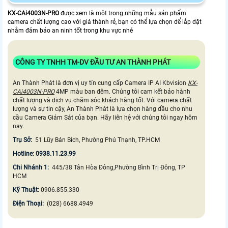
KX-CAi4003N-PRO
được xem là một trong những mẫu sản phẩm
camera chất lượng cao với giá thành rẻ, bạn có thể lựa chọn để lắp đặt
nhằm đảm bảo an ninh tốt trong khu vực nhé
CÔNG TY TNHH TM-DV ĐẦU TƯ AN THÀNH PHÁT
An Thành Phát là đơn vị uy tín cung cấp Camera IP AI Kbvision
KX-
CAi4003N-PRO
4MP màu ban đêm. Chúng tôi cam kết bảo hành
chất lượng và dịch vụ chăm sóc khách hàng tốt. Với camera chất
lượng và sự tin cậy, An Thành Phát là lựa chọn hàng đầu cho nhu
cầu Camera Giám Sát của bạn. Hãy liên hệ với chúng tôi ngay hôm
nay.
Trụ Sở:
51 Lũy Bán Bích, Phường Phú Thạnh, TP.HCM
Hotline: 0938.11.23.99
Chi Nhánh 1:
445/38 Tân Hòa Đông,Phường Bình Trị Đông, TP
HCM
Kỹ Thuật:
0906.855.330
Điện Thoại:
(028) 6688.4949