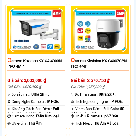
C
C
Amera Kbvision KX-CAi4003N-
Amera Kbvision KX-C4007CPN-
PRO 4MP
PRO 4MP
Giá bán: 3,003,000 ₫
Giá bán: 2,570,750 ₫
Giá Gốc: 4,620,000 ₫
Giá Gốc: 3,955,000 ₫
✨ Độ sắc nét :
Ultra 2k + .
✨ Độ Phân giải :
Ultra 2k + .
⚙ Công Nghệ Camera :
IP POE.
👍 Tích hợp công nghệ :
IP POE.
🔅 Khoảng Cách Ban Đêm :
Full
🔅 Video Ban Đêm :
Full Color 50m
Color 50m Có Màu Ban Ðêm.
Có Màu Ban Ðêm.
🐉️ Camera Dòng
Thân Kim loại.
🕸️ Thiết Kế Camera
Ip67 360.
️💎 Ưu Điểm :
Thu Âm.
️💠 Tích Hợp :
Thu Âm Và Loa.