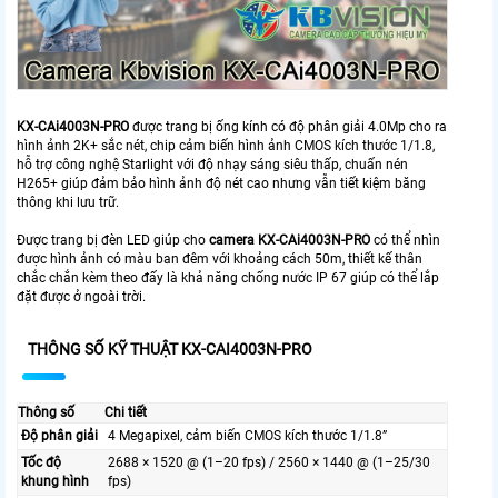
KX-CAi4003N-PRO
được trang bị ống kính có độ phân giải 4.0Mp cho ra
hình ảnh 2K+ sắc nét, chip cảm biến hình ảnh CMOS kích thước 1/1.8,
hỗ trợ công nghệ Starlight với độ nhạy sáng siêu thấp, chuấn nén
H265+ giúp đảm bảo hình ảnh độ nét cao nhưng vẫn tiết kiệm băng
thông khi lưu trữ.
Được trang bị đèn LED giúp cho
camera KX-CAi4003N-PRO
có thể nhìn
được hình ảnh có màu ban đêm với khoảng cách 50m, thiết kế thân
chắc chắn kèm theo đấy là khả năng chống nước IP 67 giúp có thể lắp
đặt được ở ngoài trời.
THÔNG SỐ KỸ THUẬT KX-CAI4003N-PRO
Thông số
Chi tiết
Độ phân giải
4 Megapixel, cảm biến CMOS kích thước 1/1.8”
Tốc độ
2688 × 1520 @ (1–20 fps) / 2560 × 1440 @ (1–25/30
khung hình
fps)