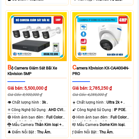
B
C
Ộ Camera Giám Sát Bãi Xe
Amera Kbvision KX-CAi4004N-
Kbvision 5MP
PRO
Giá bán: 5,500,000 ₫
Giá bán: 2,785,250 ₫
Giá Gốc: 8,900,000 ₫
Giá Gốc: 4,285,000 ₫
👁 Chất lượng hình :
3k .
☀️ Chất lượng hình :
Ultra 2k + .
✳️ Công Nghệ Sử Dụng :
AHD CVI
🌠 Công Nghệ Sử Dụng :
IP POE.
TVI BCS.
🔴 Hình ảnh ban đêm :
Full Color
✪ Hình ảnh ban đêm :
Full Color
80m Có Màu Ban Ðêm.
30m Có Màu Ban Ðêm.
🐉️ Mẫu Camera
Thân Kim loại +
🎼️ Mẫu Camera
Dome Kim loại.
Nhựa.
️🔔 Điểm Nỗi Bật :
Thu Âm.
️ƒ Điểm Nỗi Bật :
Thu Âm.