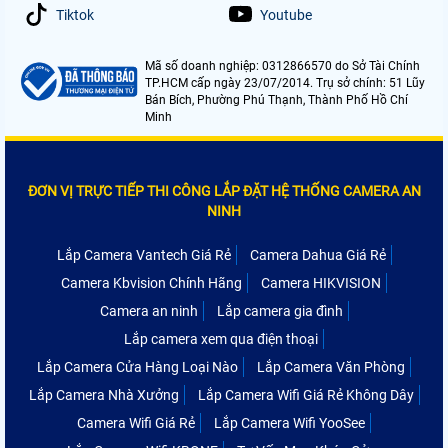
Tiktok
Youtube
Mã số doanh nghiệp: 0312866570 do Sở Tài Chính
TP.HCM cấp ngày 23/07/2014. Trụ sở chính: 51 Lũy
Bán Bích, Phường Phú Thạnh, Thành Phố Hồ Chí
Minh
ĐƠN VỊ TRỰC TIẾP THI CÔNG LẮP ĐẶT HỆ THỐNG CAMERA AN
NINH
Lắp Camera Vantech Giá Rẻ
Camera Dahua Giá Rẻ
Camera Kbvision Chính Hãng
Camera HIKVISION
Camera an ninh
Lắp camera gia đình
Lắp camera xem qua điện thoại
Lắp Camera Cửa Hàng Loại Nào
Lắp Camera Văn Phòng
Lắp Camera Nhà Xưởng
Lắp Camera Wifi Giá Rẻ Không Dây
Camera Wifi Giá Rẻ
Lắp Camera Wifi YooSee