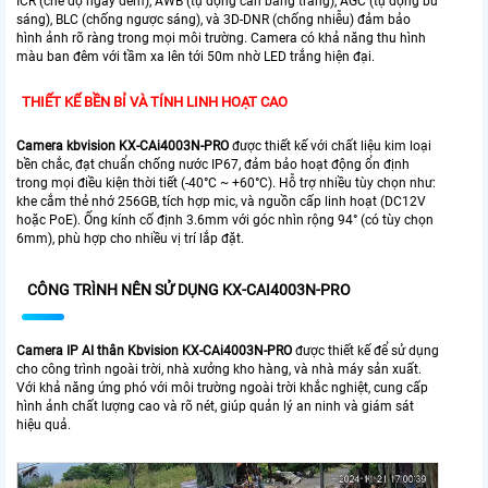
ICR (chế độ ngày đêm), AWB (tự động cân bằng trắng), AGC (tự động bù
sáng), BLC (chống ngược sáng), và 3D-DNR (chống nhiễu) đảm bảo
hình ảnh rõ ràng trong mọi môi trường. Camera có khả năng thu hình
màu ban đêm với tầm xa lên tới 50m nhờ LED trắng hiện đại.
THIẾT KẾ BỀN BỈ VÀ TÍNH LINH HOẠT CAO
Camera kbvision KX-CAi4003N-PRO
được thiết kế với chất liệu kim loại
bền chắc, đạt chuẩn chống nước IP67, đảm bảo hoạt động ổn định
trong mọi điều kiện thời tiết (-40°C ~ +60°C). Hỗ trợ nhiều tùy chọn như:
khe cắm thẻ nhớ 256GB, tích hợp mic, và nguồn cấp linh hoạt (DC12V
hoặc PoE). Ống kính cố định 3.6mm với góc nhìn rộng 94° (có tùy chọn
6mm), phù hợp cho nhiều vị trí lắp đặt.
CÔNG TRÌNH NÊN SỬ DỤNG KX-CAI4003N-PRO
Camera IP AI thân Kbvision KX-CAi4003N-PRO
được thiết kế để sử dụng
cho công trình ngoài trời, nhà xưởng kho hàng, và nhà máy sản xuất.
Với khả năng ứng phó với môi trường ngoài trời khắc nghiệt, cung cấp
hình ảnh chất lượng cao và rõ nét, giúp quản lý an ninh và giám sát
hiệu quả.