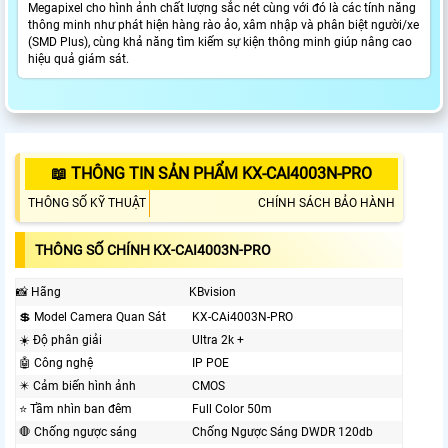
Megapixel cho hình ảnh chất lượng sắc nét cùng với đó là các tính năng
thông minh như phát hiện hàng rào ảo, xâm nhập và phân biệt người/xe
(SMD Plus), cùng khả năng tìm kiếm sự kiện thông minh giúp nâng cao
hiệu quả giám sát.
📖 THÔNG TIN SẢN PHẨM KX-CAI4003N-PRO
THÔNG SỐ KỸ THUẬT
CHÍNH SÁCH BẢO HÀNH
THÔNG SỐ CHÍNH KX-CAI4003N-PRO
📸 Hãng
KBvision
💲 Model Camera Quan Sát
KX-CAi4003N-PRO
☀️ Độ phân giải
Ultra 2k +
🤖️ Công nghệ
IP POE
✴️ Cảm biến hình ảnh
CMOS
⭐ Tầm nhìn ban đêm
Full Color 50m
🛑 Chống ngược sáng
Chống Ngược Sáng DWDR 120db