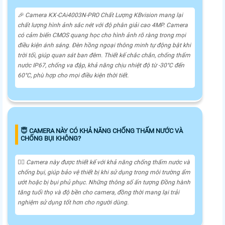
️🎉 Camera KX-CAi4003N-PRO Chất Lượng KBvision mang lại
chất lượng hình ảnh sắc nét với độ phân giải cao 4MP. Camera
có cảm biến CMOS quang học cho hình ảnh rõ ràng trong mọi
điều kiện ánh sáng. Đèn hồng ngoại thông minh tự động bật khi
trời tối, giúp quan sát ban đêm. Thiết kế chắc chắn, chống thấm
nước IP67, chống va đập, khả năng chịu nhiệt độ từ -30°C đến
60°C, phù hợp cho mọi điều kiện thời tiết.
😇 CAMERA NÀY CÓ KHẢ NĂNG CHỐNG THẤM NƯỚC VÀ
CHỐNG BỤI KHÔNG?
❤️‍💋‍ Camera này được thiết kế với khả năng chống thấm nước và
chống bụi, giúp bảo vệ thiết bị khi sử dụng trong môi trường ẩm
ướt hoặc bị bụi phủ phục. Những thông số ấn tượng Đồng hành
tăng tuổi thọ và độ bền cho camera, đồng thời mang lại trải
nghiệm sử dụng tốt hơn cho người dùng.