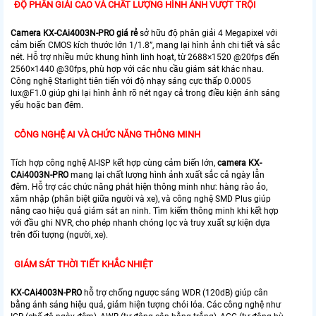
ĐỘ PHÂN GIẢI CAO VÀ CHẤT LƯỢNG HÌNH ẢNH VƯỢT TRỘI
Camera KX-CAi4003N-PRO giá rẻ
sở hữu độ phân giải 4 Megapixel với
cảm biến CMOS kích thước lớn 1/1.8”, mang lại hình ảnh chi tiết và sắc
nét. Hỗ trợ nhiều mức khung hình linh hoạt, từ 2688×1520 @20fps đến
2560×1440 @30fps, phù hợp với các nhu cầu giám sát khác nhau.
Công nghệ Starlight tiên tiến với độ nhạy sáng cực thấp 0.0005
lux@F1.0 giúp ghi lại hình ảnh rõ nét ngay cả trong điều kiện ánh sáng
yếu hoặc ban đêm.
CÔNG NGHỆ AI VÀ CHỨC NĂNG THÔNG MINH
Tích hợp công nghệ AI-ISP kết hợp cùng cảm biến lớn,
camera KX-
CAi4003N-PRO
mang lại chất lượng hình ảnh xuất sắc cả ngày lẫn
đêm. Hỗ trợ các chức năng phát hiện thông minh như: hàng rào ảo,
xâm nhập (phân biệt giữa người và xe), và công nghệ SMD Plus giúp
nâng cao hiệu quả giám sát an ninh. Tìm kiếm thông minh khi kết hợp
với đầu ghi NVR, cho phép nhanh chóng lọc và truy xuất sự kiện dựa
trên đối tượng (người, xe).
GIÁM SÁT THỜI TIẾT KHẮC NHIỆT
KX-CAi4003N-PRO
hỗ trợ
chống ngược sáng WDR (120dB) giúp cân
bằng ánh sáng hiệu quả, giảm hiện tượng chói lóa. Các công nghệ như