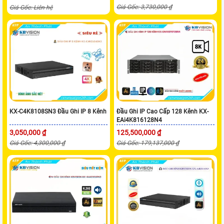
Giá Gốc: 3,730,000 ₫
Giá Gốc: Liên hệ
KX-C4K8108SN3 Đầu Ghi IP 8 Kênh
Đầu Ghi IP Cao Cấp 128 Kênh KX-
EAi4K816128N4
3,050,000 ₫
125,500,000 ₫
Giá Gốc: 4,300,000 ₫
Giá Gốc: 179,137,000 ₫