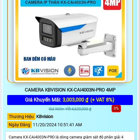
CAMERA KBVISION KX-CAI4003N-PRO 4MP
Giá Khuyến Mãi:
3,003,000 ₫
(+ VAT 8%)
0%
Giá Niêm Yết:4,620,000 ₫
Thương Hiệu
KBvision
Ngày Đăng
11/20/2024 10:51:41 AM
Camera KX-CAi4003N-PRO là dòng camera giám sát độ phân giải 4