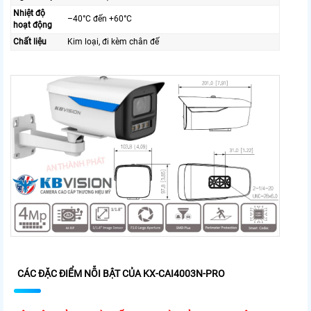
Nhiệt độ
–40°C đến +60°C
hoạt động
Chất liệu
Kim loại, đi kèm chân đế
CÁC ĐẶC ĐIỂM NỖI BẬT CỦA
KX-CAI4003N-PRO