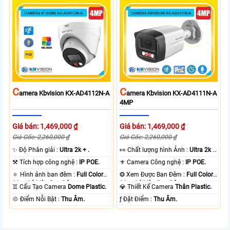
C
C
Amera Kbvision KX-AD4112N-A
Amera Kbvision KX-AD4111N-A
4MP
Giá bán: 1,469,000 ₫
Giá bán: 1,469,000 ₫
Giá Gốc: 2,260,000 ₫
Giá Gốc: 2,260,000 ₫
✨ Độ Phân giải :
Ultra 2k + .
️👀 Chất lượng hình Ảnh :
Ultra 2k +
.
⚒ Tích hợp công nghệ :
IP POE.
⚜️ Camera Công nghệ :
IP POE.
🔅 Hình ảnh ban đêm :
Full Color
❂ Xem Được Ban Đêm :
Full Color
30m Có Màu Ban Ðêm.
30m Có Màu Ban Ðêm.
♊ Cấu Tạo Camera
Dome Plastic.
💎 Thiết Kế Camera
Thân Plastic.
️💠 Điểm Nỗi Bật :
Thu Âm.
️ƒ Đặt Điểm :
Thu Âm.