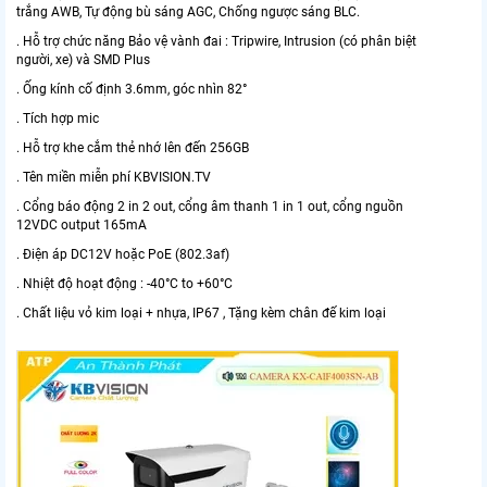
trắng AWB, Tự động bù sáng AGC, Chống ngược sáng BLC.
. Hỗ trợ chức năng Bảo vệ vành đai : Tripwire, Intrusion (có phân biệt
người, xe) và SMD Plus
. Ống kính cố định 3.6mm, góc nhìn 82°
. Tích hợp mic
. Hỗ trợ khe cắm thẻ nhớ lên đến 256GB
. Tên miền miễn phí KBVISION.TV
. Cổng báo động 2 in 2 out, cổng âm thanh 1 in 1 out, cổng nguồn
12VDC output 165mA
. Điện áp DC12V hoặc PoE (802.3af)
. Nhiệt độ hoạt động : -40°C to +60°C
. Chất liệu vỏ kim loại + nhựa, IP67 , Tặng kèm chân đế kim loại