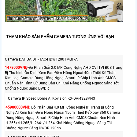
THAM KHẢO SẢN PHẨM CAMERA TƯƠNG ỨNG VỚI BẠN
Camera DAHUA DH-HAC-HDW1200TMQP-A
1478000VNÐ
Độ Phân Giải 2.0 MP Công Nghệ AHD CVI TVI BCS Trang
Bị Thu hình Ổn Định Xem Ban Đêm Hồng Ngoại 40m Thiết Kế Thân
Kim Loại Camera Dùng Hồng Ngoại Smart IR Chip Hình Ảnh CMOS
Chuẩn Nén Hình Sử Dụng Đầu Ghi Khả Năng Chống Ngược Sáng Tốt
Chống Ngược Sáng DWDR
Camera IP Speed Dome AI Kbvision KX-DAi4328PN3
45980000VNÐ
Độ Phân Giải 4.0 MP Công Nghệ IP Trang Bị Công
Nghệ AI Xem Ban Đêm Hồng Ngoại 150m Thiết Kế Xoay 360 Camera
Dùng Hồng Ngoại Smart IR Chip Hình Ảnh CMOS Chuẩn Nén Hình
H.265+/H.265/H.264+/H.264 Khả Năng Chống Ngược Sáng Tốt
Chống Ngược Sáng DWDR 120db