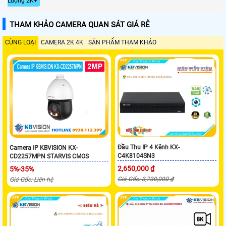
Lượng 2K+
THAM KHẢO CAMERA QUAN SÁT GIÁ RẺ
CÙNG LOẠI
CAMERA 2K 4K
SẢN PHẨM THAM KHẢO
Đầu Thu IP 4 Kênh KX-
Camera IP KBVISION KX-
C4K8104SN3
CD2257MPN STARVIS CMOS
2,650,000 ₫
5%-35%
Giá Gốc: 3,730,000 ₫
Giá Gốc: Liên hệ