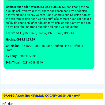
Camera quan sát Kbvision
KX-C
AiF4003SN-AB
, bạn không thể bỏ
qua địa chỉ uy tín và dịch vụ chăm sóc khách hàng tốt nhất hiện
nay với sự đáng tin cậy và chất lượng Camera của Kbvision bạn có
thể yên tâm về tính năng và hiệu suất của camera quan sát này địa
chỉ uy tín không chỉ đảm bảo giá trị và tiện ích của Camera mà còn
hỗ trợ bạn tận tình trong quá trình sử dụng và bảo dưỡng.
Trụ Sở:
51 Lũy Bán Bích, Phường Phú Thạnh, TP.HCM
Hotline: 0938.11.23.99
Chi Nhánh 1:
445/38 Tân Hòa Đông,Phường Bình Trị Đông, TP
HCM
Kỹ Thuật:
0906.855.330
Điện Thoại:
(028) 6688.4949
ĐÁNH GIÁ
CAMERA KBVISION KX-CAIF4003SN-AB 4.0MP
Nội dung: