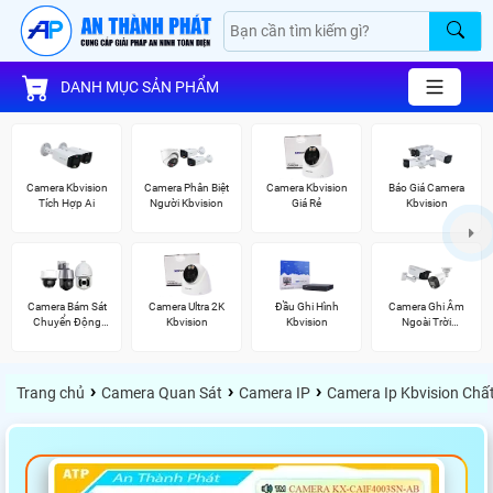
DANH MỤC SẢN PHẨM
Camera Kbvision
Camera Phân Biệt
Camera Kbvision
Báo Giá Camera
Tích Hợp Ai
Người Kbvision
Giá Rẻ
Kbvision
Camera Bám Sát
Camera Ultra 2K
Đầu Ghi Hình
Camera Ghi Âm
Chuyển Động
Kbvision
Kbvision
Ngoài Trời
Kbvision
Kbvision
›
›
›
Trang chủ
Camera Quan Sát
Camera IP
Camera Ip Kbvision Chấ