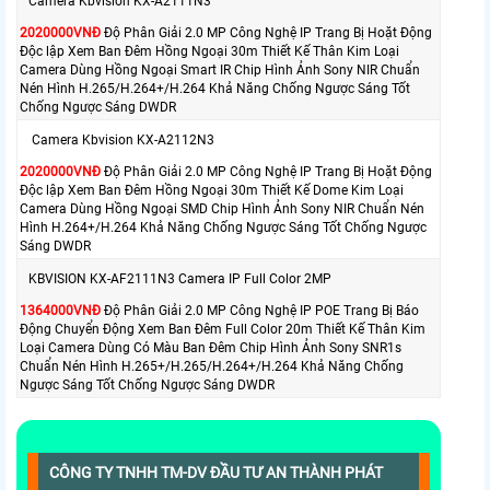
Camera Kbvision KX-A2111N3
2020000VNÐ
Độ Phân Giải 2.0 MP Công Nghệ IP Trang Bị Hoặt Động
Độc lập Xem Ban Đêm Hồng Ngoại 30m Thiết Kế Thân Kim Loại
Camera Dùng Hồng Ngoại Smart IR Chip Hình Ảnh Sony NIR Chuẩn
Nén Hình H.265/H.264+/H.264 Khả Năng Chống Ngược Sáng Tốt
Chống Ngược Sáng DWDR
Camera Kbvision KX-A2112N3
2020000VNÐ
Độ Phân Giải 2.0 MP Công Nghệ IP Trang Bị Hoặt Động
Độc lập Xem Ban Đêm Hồng Ngoại 30m Thiết Kế Dome Kim Loại
Camera Dùng Hồng Ngoại SMD Chip Hình Ảnh Sony NIR Chuẩn Nén
Hình H.264+/H.264 Khả Năng Chống Ngược Sáng Tốt Chống Ngược
Sáng DWDR
KBVISION KX-AF2111N3 Camera IP Full Color 2MP
1364000VNÐ
Độ Phân Giải 2.0 MP Công Nghệ IP POE Trang Bị Báo
Động Chuyển Động Xem Ban Đêm Full Color 20m Thiết Kế Thân Kim
Loại Camera Dùng Có Màu Ban Đêm Chip Hình Ảnh Sony SNR1s
Chuẩn Nén Hình H.265+/H.265/H.264+/H.264 Khả Năng Chống
Ngược Sáng Tốt Chống Ngược Sáng DWDR
CÔNG TY TNHH TM-DV ĐẦU TƯ AN THÀNH PHÁT