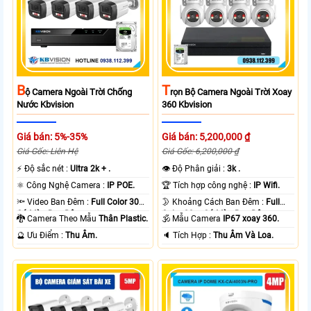
B
T
Ộ Camera Ngoài Trời Chống
Rọn Bộ Camera Ngoài Trời Xoay
Nước Kbvision
360 Kbvision
Giá bán: 5%-35%
Giá bán: 5,200,000 ₫
Giá Gốc: Liên Hệ
Giá Gốc: 6,200,000 ₫
️⚡ Độ sắc nét :
Ultra 2k + .
👁 Độ Phân giải :
3k .
⚛️ Công Nghệ Camera :
IP POE.
🏆 Tích hợp công nghệ :
IP Wifi.
🔦 Video Ban Đêm :
Full Color 30m
🌛 Khoảng Cách Ban Đêm :
Full
Có Màu Ban Ðêm.
Color 30m Có Màu Ban Ðêm.
🐉️ Camera Theo Mẫu
Thân Plastic.
🕉️ Mẫu Camera
IP67 xoay 360.
️🔮 Ưu Điểm :
Thu Âm.
️🔈 Tích Hợp :
Thu Âm Và Loa.