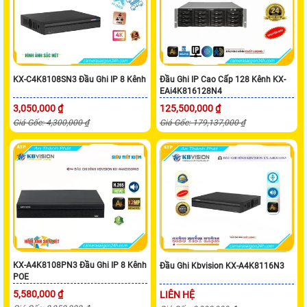
KX-C4K8108SN3 Đầu Ghi IP 8 Kênh
Đầu Ghi IP Cao Cấp 128 Kênh KX-
EAi4K816128N4
3,050,000 ₫
125,500,000 ₫
Giá Gốc: 4,300,000 ₫
Giá Gốc: 179,137,000 ₫
KX-A4K8108PN3 Đầu Ghi IP 8 Kênh
Đầu Ghi Kbvision KX-A4K8116N3
POE
5,580,000 ₫
LIÊN HỆ