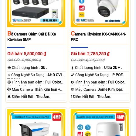
B
C
Ộ Camera Giám Sát Bãi Xe
Amera Kbvision KX-CAi4004N-
Kbvision 5MP
PRO
Giá bán: 5,500,000 ₫
Giá bán: 2,785,250 ₫
Giá Gốc: 8,900,000 ₫
Giá Gốc: 4,285,000 ₫
👁 Chất lượng hình :
3k .
☀️ Chất lượng hình :
Ultra 2k + .
✳️ Công Nghệ Sử Dụng :
AHD CVI
🌠 Công Nghệ Sử Dụng :
IP POE.
TVI BCS.
🔴 Hình ảnh ban đêm :
Full Color
✪ Hình ảnh ban đêm :
Full Color
80m Có Màu Ban Ðêm.
30m Có Màu Ban Ðêm.
🐉️ Mẫu Camera
Thân Kim loại +
🎼️ Mẫu Camera
Dome Kim loại.
Nhựa.
️🔔 Điểm Nỗi Bật :
Thu Âm.
️ƒ Điểm Nỗi Bật :
Thu Âm.