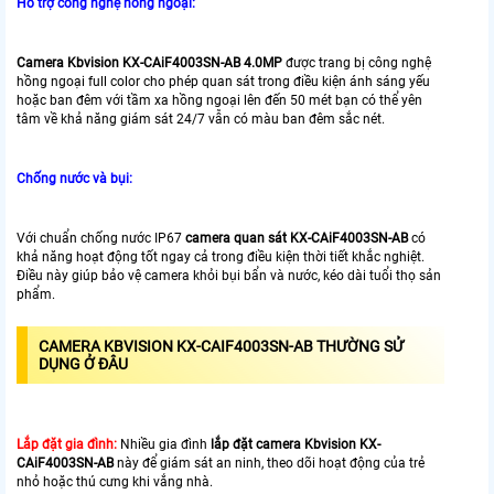
Hỗ trợ công nghệ hồng ngoại:
Camera Kbvision KX-CAiF4003SN-AB 4.0MP
được trang bị công nghệ
hồng ngoại full color cho phép quan sát trong điều kiện ánh sáng yếu
hoặc ban đêm với tầm xa hồng ngoại lên đến 50 mét bạn có thể yên
tâm về khả năng giám sát 24/7 vẫn có màu ban đêm sắc nét.
Chống nước và bụi:
Với chuẩn chống nước IP67
camera quan sát KX-CAiF4003SN-AB
có
khả năng hoạt động tốt ngay cả trong điều kiện thời tiết khắc nghiệt.
Điều này giúp bảo vệ camera khỏi bụi bẩn và nước, kéo dài tuổi thọ sản
phẩm.
CAMERA KBVISION KX-CAIF4003SN-AB THƯỜNG SỬ
DỤNG Ở ĐÂU
Lắp đặt gia đình:
Nhiều gia đình
lắp đặt camera Kbvision KX-
CAiF4003SN-AB
này để giám sát an ninh, theo dõi hoạt động của trẻ
nhỏ hoặc thú cưng khi vắng nhà.