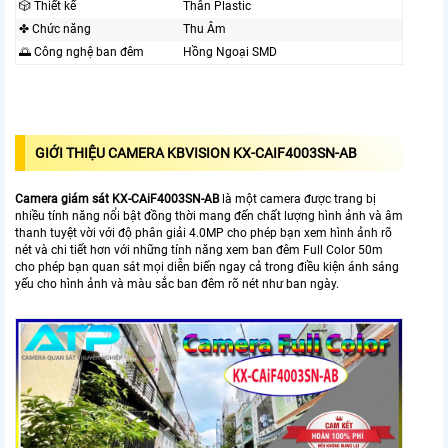
🎲 Thiết kế
Thân Plastic
✤ Chức năng
Thu Âm
🌅 Công nghệ ban đêm
Hồng Ngoại SMD
GIỚI THIỆU CAMERA KBVISION KX-CAIF4003SN-AB
Camera giám sát KX-CAiF4003SN-AB
là một camera được trang bị
nhiều tính năng nổi bật đồng thời mang đến chất lượng hình ảnh và âm
thanh tuyệt vời với độ phân giải 4.0MP cho phép bạn xem hình ảnh rõ
nét và chi tiết hơn với những tính năng xem ban đêm Full Color 50m
cho phép bạn quan sát mọi diễn biến ngay cả trong điều kiện ánh sáng
yếu cho hình ảnh và màu sắc ban đêm rõ nét như ban ngày.