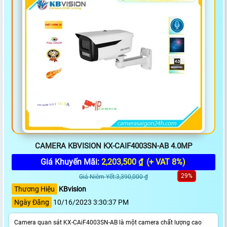
CAMERA KBVISION KX-CAIF4003SN-AB 4.0MP
Giá Khuyến Mãi:
2,203,500 ₫
(+ VAT 8%)
29%
Giá Niêm Yết:3,390,000 ₫
Thương Hiệu
KBvision
Ngày Đăng
10/16/2023 3:30:37 PM
Camera quan sát KX-CAiF4003SN-AB là một camera chất lượng cao