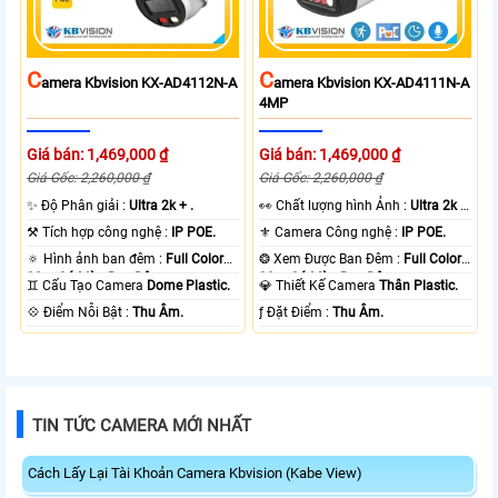
C
C
Amera Kbvision KX-AD4112N-A
Amera Kbvision KX-AD4111N-A
4MP
Giá bán: 1,469,000 ₫
Giá bán: 1,469,000 ₫
Giá Gốc: 2,260,000 ₫
Giá Gốc: 2,260,000 ₫
✨ Độ Phân giải :
Ultra 2k + .
️👀 Chất lượng hình Ảnh :
Ultra 2k +
.
⚒ Tích hợp công nghệ :
IP POE.
⚜️ Camera Công nghệ :
IP POE.
🔅 Hình ảnh ban đêm :
Full Color
❂ Xem Được Ban Đêm :
Full Color
30m Có Màu Ban Ðêm.
30m Có Màu Ban Ðêm.
♊ Cấu Tạo Camera
Dome Plastic.
💎 Thiết Kế Camera
Thân Plastic.
️💠 Điểm Nỗi Bật :
Thu Âm.
️ƒ Đặt Điểm :
Thu Âm.
TIN TỨC CAMERA MỚI NHẤT
Cách Lấy Lại Tài Khoản Camera Kbvision (Kabe View)