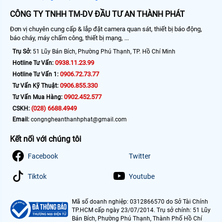
CÔNG TY TNHH TM-DV ĐẦU TƯ AN THÀNH PHÁT
Đơn vị chuyên cung cấp & lắp đặt camera quan sát, thiết bị báo động,
báo cháy, máy chấm công, thiết bị mạng, ...
Trụ Sở:
51 Lũy Bán Bích, Phường Phú Thạnh, TP. Hồ Chí Minh
0938.11.23.99
Hotline Tư Vấn:
0906.72.73.77
Hotline Tư Vấn 1:
0906.855.330
Tư Vấn Kỹ Thuật:
0902.452.577
Tư Vấn Mua Hàng:
(028) 6688.4949
CSKH:
Email:
congngheanthanhphat@gmail.com
Kết nối với chúng tôi
Facebook
Twitter
Tiktok
Youtube
Mã số doanh nghiệp: 0312866570 do Sở Tài Chính
TP.HCM cấp ngày 23/07/2014. Trụ sở chính: 51 Lũy
Bán Bích, Phường Phú Thạnh, Thành Phố Hồ Chí