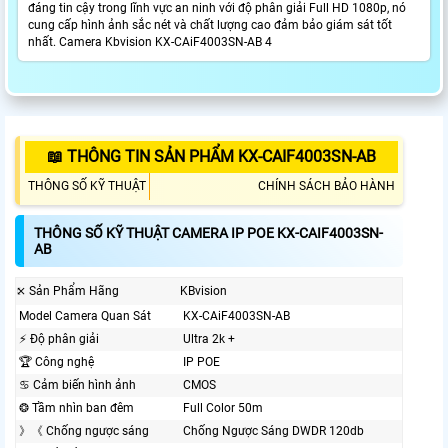
đáng tin cậy trong lĩnh vực an ninh với độ phân giải Full HD 1080p, nó
cung cấp hình ảnh sắc nét và chất lượng cao đảm bảo giám sát tốt
nhất. Camera Kbvision KX-CAiF4003SN-AB 4
📖 THÔNG TIN SẢN PHẨM KX-CAIF4003SN-AB
THÔNG SỐ KỸ THUẬT
CHÍNH SÁCH BẢO HÀNH
THÔNG SỐ KỸ THUẬT CAMERA IP POE KX-CAIF4003SN-
AB
⤪ Sản Phẩm Hãng
KBvision
Model Camera Quan Sát
KX-CAiF4003SN-AB
️⚡ Độ phân giải
Ultra 2k +
🏆 Công nghệ
IP POE
♋ Cảm biến hình ảnh
CMOS
❂ Tầm nhìn ban đêm
Full Color 50m
》《 Chống ngược sáng
Chống Ngược Sáng DWDR 120db