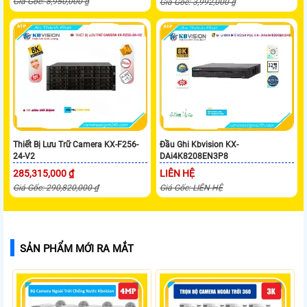
Giá Gốc: 8,950,000 ₫
Giá Gốc: 3,992,000 ₫
Thiết Bị Lưu Trữ Camera KX-F256-
Đầu Ghi Kbvision KX-
24-V2
DAi4K8208EN3P8
285,315,000 ₫
LIÊN HỆ
Giá Gốc: 290,820,000 ₫
Giá Gốc: LIÊN HỆ
SẢN PHẨM MỚI RA MẮT