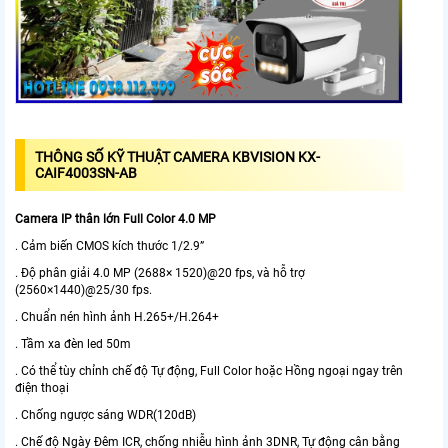
THÔNG SỐ KỸ THUẬT CAMERA KBVISION KX-
CAIF4003SN-AB
Camera IP thân lớn Full Color 4.0 MP
. Cảm biến CMOS kích thước 1/2.9”
. Độ phân giải 4.0 MP (2688× 1520)@20 fps, và hỗ trợ
(2560×1440)@25/30 fps.
. Chuẩn nén hình ảnh H.265+/H.264+
. Tầm xa đèn led 50m
. Có thể tùy chỉnh chế độ Tự động, Full Color hoặc Hồng ngoại ngay trên
điện thoại
. Chống ngược sáng WDR(120dB)
. Chế độ Ngày Đêm ICR, chống nhiễu hình ảnh 3DNR, Tự động cân bằng