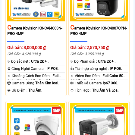
C
C
Amera Kbvision KX-CAi4003N-
Amera Kbvision KX-C4007CPN-
PRO 4MP
PRO 4MP
Giá bán: 3,003,000 ₫
Giá bán: 2,570,750 ₫
Giá Gốc: 4,620,000 ₫
Giá Gốc: 3,955,000 ₫
✨ Độ sắc nét :
Ultra 2k + .
✨ Độ Phân giải :
Ultra 2k + .
⚙ Công Nghệ Camera :
IP POE.
👍 Tích hợp công nghệ :
IP POE.
🔅 Khoảng Cách Ban Đêm :
Full
🔅 Video Ban Đêm :
Full Color 50m
Color 50m Có Màu Ban Ðêm.
Có Màu Ban Ðêm.
🐉️ Camera Dòng
Thân Kim loại.
🕸️ Thiết Kế Camera
Ip67 360.
️💎 Ưu Điểm :
Thu Âm.
️💠 Tích Hợp :
Thu Âm Và Loa.