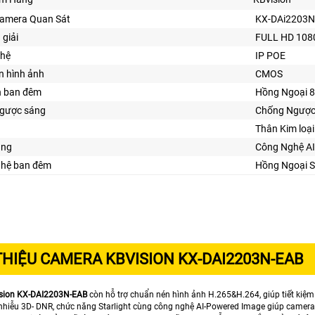
Camera Quan Sát
KX-DAi2203N
 giải
FULL HD 108
hệ
IP POE
n hình ảnh
CMOS
n ban đêm
Hồng Ngoại 
gược sáng
Chống Ngược
Thân Kim loại
ăng
Công Nghệ AI
ghệ ban đêm
Hồng Ngoại S
 THIỆU CAMERA KBVISION KX-DAI2203N-EAB
sion KX-DAI2203N-EAB
còn hỗ trợ chuẩn nén hình ảnh H.265&H.264, giúp tiết kiệ
nhiễu 3D- DNR, chức năng Starlight cùng công nghệ AI-Powered Image giúp camera