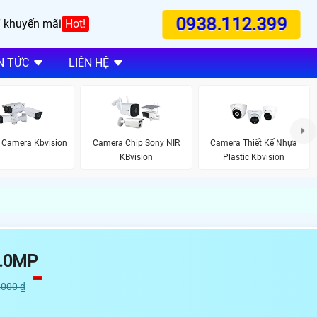
0938.112.399
 khuyến mãi
Hot!
N TỨC
LIÊN HỆ
 Camera Kbvision
Camera Chip Sony NIR
Camera Thiết Kế Nhựa
KBvision
Plastic Kbvision
.0MP
,000 ₫