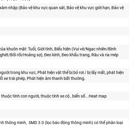
âm nhập (Bảo vệ khu vực quan sát, Bảo vệ khu vực giới hạn, Bảo vệ
 của khuôn mặt: Tuổi, Giới tính, Biểu hiện (Vui vẻ/Ngạc nhiên/Bình
ét/Bối rối/Hoảng sợ), Đeo kính, Đeo khẩu trang, Râu và ria mép
ời trong khu vực, Phát hiện vật thể bị bỏ rơi / bị lấy mất, phát hiện
đỗ xe trái phép, Phát hiện âm thanh bất thường.
 thuộc tính con người, thuộc tính xe cộ , biển số...Heat map
ảnh thông minh, SMD 3.0 (lọc báo động thông minh) có thể phân loại