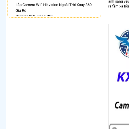
ánh sáng yếu,
Lắp Camera Wifi Hikvision Ngoài Trời Xoay 360
ra tầm xa hồ
Giá Rẻ
Camera 360 Trong Nhà
Bán Camera Hikvision Quay Xoay 360 Độ
Camera 360 Imou Báo Động
Camera Wifi Chính Hãng Kbone Xoay 360
Camera Wifi 360 Kbvision Full Color
Lắp Camera Ip 360 Hikvision
Camera 360 Imou Ngoài Trời
LẮP CAMERA THEO NHU CẦU
Lắp Camera Văn Phòng Giá Rẻ
Lắp Camera Nhà Xưởng Giá Rẻ
Lắp Camera Gia Đình Giá Rẻ
Lắp Camera Kho Hàng Giá Rẻ
Lắp Camera Cửa Hàng Giá Rẻ
Lắp Camera Wifi Giá Rẻ Chính Hãng
Lắp Camera Công Trình Giá Rẻ
Camera 360 Giá Rẻ