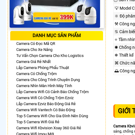
💡 Model 
🔆 Độ phân
⚒ Công ng
♋ Cảm biế
DANH MỤC SẢN PHẨM
⭐ Tầm nhì
Camera Có Đọc Mã QR
✺ Chống n
Camera Cho Xe Nâng
❄ Thiết kế
Tư Vấn Chọn Camera Cho Kho Logistics
Camera Giá Rẻ Nhất
⌘ Chức n
Lắp Camera Phòng Phẩu Thuật
🌅 Công n
Camera Có Chống Trộm
Camera Cho Công Trình Chuyên Dụng
Camera Nhìn Màn Hình Máy Tính
Lắp Camera Wifi Có Cảnh Báo Chống Trộm
Camera Wifi Có Chống Trộm Ezviz
Lắp Camera Ezviz Báo Động Giá Rẻ
GIỚI
Camera Wifi Vantech Có Báo Động
Top 5 Camera Wifi Cho Gia Đình Nên Dùng
Top 5 Camera Wifi Giá Rẻ
Camera Kbvi
Camera Wifi Kbvision Xoay 360 Giá Rẻ
sáng, chống 
Camera Wifi Imou Mới