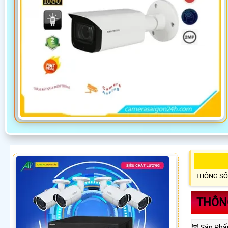
THÔNG SỐ
THÔNG
🦉 Sản Ph