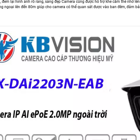
 đem lại hình ảnh rõ ràng, sáng đẹp Camera cũng được hỗ trợ khe cắm thẻ nhớ lên đ
ng ngoại lên đến 80m giúp cho camera có thể quan sát được vào ban đêm, đảm bả