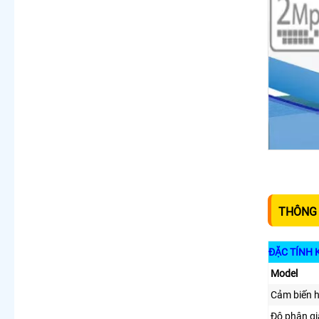
THÔNG 
ĐẶC TÍNH 
Model
Cảm biến 
Độ phân gi