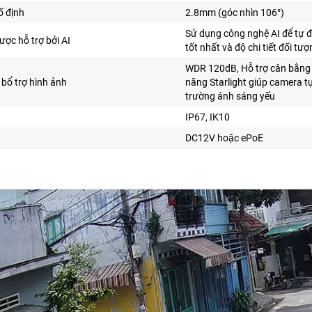
ố định
2.8mm (góc nhìn 106°)
Sử dụng công nghệ AI để tự đ
ược hỗ trợ bởi AI
tốt nhất và độ chi tiết đối tư
WDR 120dB, Hỗ trợ cân bằng 
bổ trợ hình ảnh
năng Starlight giúp camera t
trường ánh sáng yếu
IP67, IK10
DC12V hoặc
ePoE