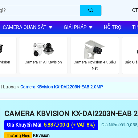
CT
CAMERA QUAN SÁT
GIẢI PHÁP
HỖ TRỢ
TI
vision
Camera IP AI Kbvision
Camera Kbvision 4K Siêu
Báo Giá
Nét
›
ất Lượng
Camera KBvision KX-DAi2203N-EAB 2.0MP
CAMERA KBVISION KX-DAI2203N-EAB 2
Giá Khuyến Mãi:
5,887,700 ₫
(+ VAT 8%)
Giá Niêm Yết:9,058
Thương Hiệu
KBvision