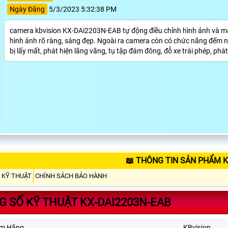
Ngày Đăng
5/3/2023 5:32:38 PM
camera kbvision KX-DAi2203N-EAB tự động điều chỉnh hình ảnh và mà
hình ảnh rõ ràng, sáng đẹp. Ngoài ra camera còn có chức năng đếm ng
bị lấy mất, phát hiện lãng vãng, tụ tập đám đông, đỗ xe trái phép, ph
📖 THÔNG TIN SẢN PHẨM K
 KỸ THUẬT
CHÍNH SÁCH BẢO HÀNH
 SỐ KỸ THUẬT KX-DAI2203N-EAB
ẩm Hãng
KBvision