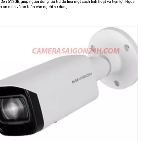
ến 512GB, giúp người dùng lưu trữ dữ liệu một cách linh hoạt và tiện lợi. Ngoài
o an ninh và an toàn cho người sử dụng