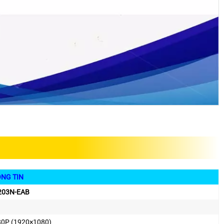
IN
203N-EAB
0P (1920×1080)