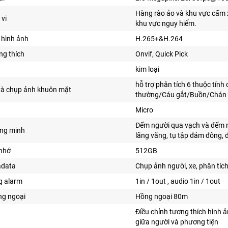
Hàng rào ảo và khu vực cấm x
 vi
khu vực nguy hiểm.
 hình ảnh
H.265+&H.264
ng thích
Onvif,
Quick Pick
kim loại
hỗ trợ phân tích 6 thuộc tính
và chụp ảnh khuôn mặt
thường/Cáu gắt/Buồn/Chán gh
Micro
Đếm người qua vạch và đếm ngư
ông minh
lãng vãng, tụ tập đám đông, 
 nhớ
512GB
adata
Chụp ảnh người, xe, phân tích
g alarm
1in / 1out , audio 1in / 1out
ng ngoại
Hồng ngoại 80m
Điều chỉnh tương thích hình 
giữa người và phương tiện