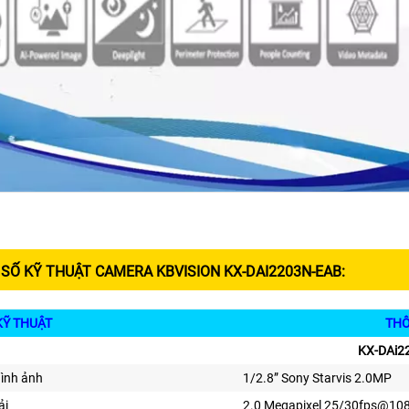
SỐ KỸ THUẬT CAMERA KBVISION KX-DAI2203N-EAB:
KỸ THUẬT
THÔNG T
KX-DAi2
hình ảnh
1/2.8” Sony Starvis 2.0MP
ải
2.0 Megapixel
25/30fps@108