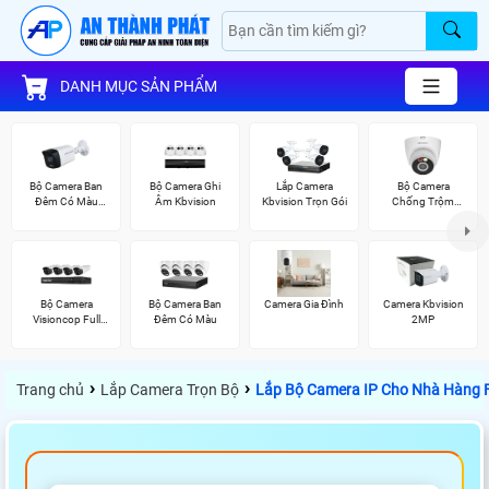
DANH MỤC SẢN PHẨM
Bộ Camera Ban
Bộ Camera Ghi
Lắp Camera
Bộ Camera
Đêm Có Màu
Âm Kbvision
Kbvision Trọn Gói
Chống Trộm
Kbvision
Kbvision
Bộ Camera
Bộ Camera Ban
Camera Gia Đình
Camera Kbvision
Visioncop Full
Đêm Có Màu
2MP
Color
›
›
Trang chủ
Lắp Camera Trọn Bộ
Lắp Bộ Camera IP Cho Nhà Hàng Fu