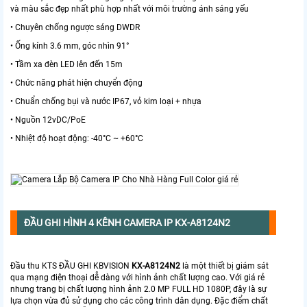
và màu sắc đẹp nhất phù hợp nhất với môi trường ánh sáng yếu
• Chuyên chống ngược sáng DWDR
• Ống kính 3.6 mm, góc nhìn 91°
• Tầm xa đèn LED lên đến 15m
• Chức năng phát hiện chuyển động
• Chuẩn chống bụi và nước IP67, vỏ kim loại + nhựa
• Nguồn 12vDC/PoE
• Nhiệt độ hoạt động: -40°C ~ +60°C
ĐẦU GHI HÌNH 4 KÊNH CAMERA IP
KX-A8124N2
Đầu thu KTS ĐẦU GHI KBVISION
KX-A8124N2
là một thiết bị giám sát
qua mạng điện thoại dễ dàng với hình ảnh chất lượng cao. Với giá rẻ
nhưng trang bị chất lượng hình ảnh 2.0 MP FULL HD 1080P, đây là sự
lựa chọn vừa đủ sử dụng cho các công trình dân dụng. Đặc điểm chất