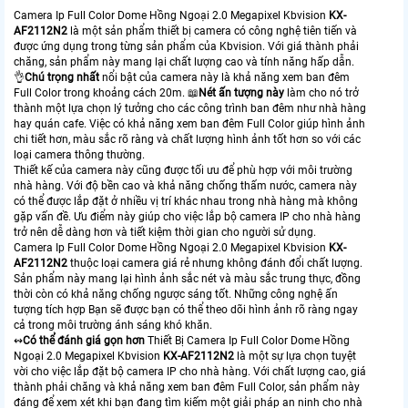
Camera Ip Full Color Dome Hồng Ngoại 2.0 Megapixel Kbvision
KX-
AF2112N2
là một sản phẩm thiết bị camera có công nghệ tiên tiến và
được ứng dụng trong từng sản phẩm của Kbvision. Với giá thành phải
chăng, sản phẩm này mang lại chất lượng cao và tính năng hấp dẫn.
👌
Chú trọng nhất
nổi bật của camera này là khả năng xem ban đêm
Full Color trong khoảng cách 20m. 📖
Nét ấn tượng này
làm cho nó trở
thành một lựa chọn lý tưởng cho các công trình ban đêm như nhà hàng
hay quán cafe. Việc có khả năng xem ban đêm Full Color giúp hình ảnh
chi tiết hơn, màu sắc rõ ràng và chất lượng hình ảnh tốt hơn so với các
loại camera thông thường.
Thiết kế của camera này cũng được tối ưu để phù hợp với môi trường
nhà hàng. Với độ bền cao và khả năng chống thấm nước, camera này
có thể được lắp đặt ở nhiều vị trí khác nhau trong nhà hàng mà không
gặp vấn đề. Ưu điểm này giúp cho việc lắp bộ camera IP cho nhà hàng
trở nên dễ dàng hơn và tiết kiệm thời gian cho người sử dụng.
Camera Ip Full Color Dome Hồng Ngoại 2.0 Megapixel Kbvision
KX-
AF2112N2
thuộc loại camera giá rẻ nhưng không đánh đổi chất lượng.
Sản phẩm này mang lại hình ảnh sắc nét và màu sắc trung thực, đồng
thời còn có khả năng chống ngược sáng tốt. Những công nghệ ấn
tượng tích hợp Bạn sẽ được bạn có thể theo dõi hình ảnh rõ ràng ngay
cả trong môi trường ánh sáng khó khăn.
↭
Có thể đánh giá gọn hơn
Thiết Bị Camera Ip Full Color Dome Hồng
Ngoại 2.0 Megapixel Kbvision
KX-AF2112N2
là một sự lựa chọn tuyệt
vời cho việc lắp đặt bộ camera IP cho nhà hàng. Với chất lượng cao, giá
thành phải chăng và khả năng xem ban đêm Full Color, sản phẩm này
đáng để xem xét khi bạn đang tìm kiếm một giải pháp an ninh cho nhà