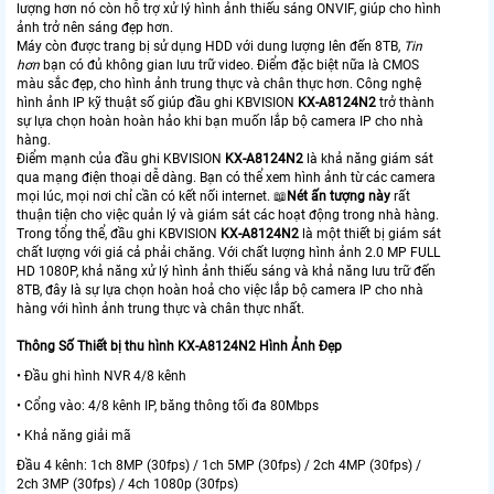
lượng hơn nó còn hỗ trợ xử lý hình ảnh thiếu sáng ONVIF, giúp cho hình
ảnh trở nên sáng đẹp hơn.
Máy còn được trang bị sử dụng HDD với dung lượng lên đến 8TB,
Tin
hơn
bạn có đủ không gian lưu trữ video. Điểm đặc biệt nữa là CMOS
màu sắc đẹp, cho hình ảnh trung thực và chân thực hơn. Công nghệ
hình ảnh IP kỹ thuật số giúp đầu ghi KBVISION
KX-A8124N2
trở thành
sự lựa chọn hoàn hoàn hảo khi bạn muốn lắp bộ camera IP cho nhà
hàng.
Điểm mạnh của đầu ghi KBVISION
KX-A8124N2
là khả năng giám sát
qua mạng điện thoại dễ dàng. Bạn có thể xem hình ảnh từ các camera
mọi lúc, mọi nơi chỉ cần có kết nối internet. 📖
Nét ấn tượng này
rất
thuận tiện cho việc quản lý và giám sát các hoạt động trong nhà hàng.
Trong tổng thể, đầu ghi KBVISION
KX-A8124N2
là một thiết bị giám sát
chất lượng với giá cả phải chăng. Với chất lượng hình ảnh 2.0 MP FULL
HD 1080P, khả năng xử lý hình ảnh thiếu sáng và khả năng lưu trữ đến
8TB, đây là sự lựa chọn hoàn hoả cho việc lắp bộ camera IP cho nhà
hàng với hình ảnh trung thực và chân thực nhất.
Thông Số Thiết bị thu hình KX-A8124N2 Hình Ảnh Đẹp
• Đầu ghi hình NVR 4/8 kênh
• Cổng vào: 4/8 kênh IP, băng thông tối đa 80Mbps
• Khả năng giải mã
Đầu 4 kênh: 1ch 8MP (30fps) / 1ch 5MP (30fps) / 2ch 4MP (30fps) /
2ch 3MP (30fps) / 4ch 1080p (30fps)