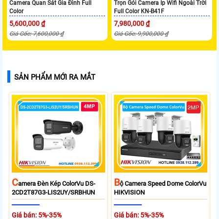
Camera Quan Sát Gia Đình Full
Trọn Gói Camera Ip Wifi Ngoài Trời
Color
Full Color KN-B41F
5,600,000 ₫
7,980,000 ₫
Giá Gốc: 7,600,000 ₫
Giá Gốc: 9,900,000 ₫
SẢN PHẨM MỚI RA MẮT
C
B
Amera Đèn Kép ColorVu DS-
Ộ Camera Speed Dome ColorVu
2CD2T87G3-LIS2UY/SRBHUN
HIKVISION
Giá bán: 5%-35%
Giá bán: 5%-35%