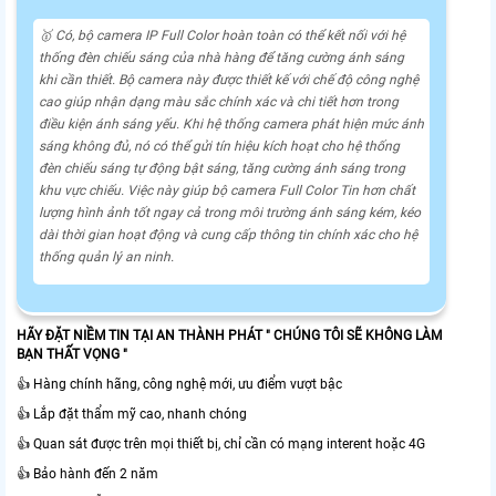
🥇 Có, bộ camera IP Full Color hoàn toàn có thể kết nối với hệ
thống đèn chiếu sáng của nhà hàng để tăng cường ánh sáng
khi cần thiết. Bộ camera này được thiết kế với chế độ công nghệ
cao giúp nhận dạng màu sắc chính xác và chi tiết hơn trong
điều kiện ánh sáng yếu. Khi hệ thống camera phát hiện mức ánh
sáng không đủ, nó có thể gửi tín hiệu kích hoạt cho hệ thống
đèn chiếu sáng tự động bật sáng, tăng cường ánh sáng trong
khu vực chiếu. Việc này giúp bộ camera Full Color
Tin hơn
chất
lượng hình ảnh tốt ngay cả trong môi trường ánh sáng kém, kéo
dài thời gian hoạt động và cung cấp thông tin chính xác cho hệ
thống quản lý an ninh.
HÃY ĐẶT NIỀM TIN TẠI AN THÀNH PHÁT " CHÚNG TÔI SẼ KHÔNG LÀM
BẠN THẤT VỌNG "
👍 Hàng chính hãng, công nghệ mới, ưu điểm vượt bậc
👍 Lắp đặt thẩm mỹ cao, nhanh chóng
👍 Quan sát được trên mọi thiết bị, chỉ cần có mạng interent hoặc 4G
👍 Bảo hành đến 2 năm