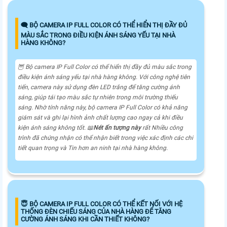
🗨️ BỘ CAMERA IP FULL COLOR CÓ THỂ HIỂN THỊ ĐẦY ĐỦ
MÀU SẮC TRONG ĐIỀU KIỆN ÁNH SÁNG YẾU TẠI NHÀ
HÀNG KHÔNG?
🦉 Bộ camera IP Full Color có thể hiển thị đầy đủ màu sắc trong
điều kiện ánh sáng yếu tại nhà hàng không. Với công nghệ tiên
tiến, camera này sử dụng đèn LED trắng để tăng cường ánh
sáng, giúp tái tạo màu sắc tự nhiên trong môi trường thiếu
sáng. Nhờ tính năng này, bộ camera IP Full Color có khả năng
giám sát và ghi lại hình ảnh chất lượng cao ngay cả khi điều
kiện ánh sáng không tốt. 📖
Nét ấn tượng này
rất Nhiều công
trình đã chứng nhận có thể nhận biết trong việc xác định các chi
tiết quan trọng và
Tin hơn
an ninh tại nhà hàng không.
😇 BỘ CAMERA IP FULL COLOR CÓ THỂ KẾT NỐI VỚI HỆ
THỐNG ĐÈN CHIẾU SÁNG CỦA NHÀ HÀNG ĐỂ TĂNG
CƯỜNG ÁNH SÁNG KHI CẦN THIẾT KHÔNG?