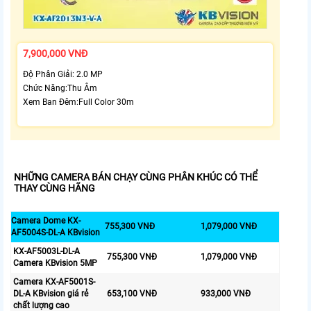
7,900,000 VNĐ
Độ Phân Giải: 2.0 MP
Chức Năng:Thu Âm
Xem Ban Đêm:Full Color 30m
NHỮNG CAMERA BÁN CHẠY CÙNG PHÂN KHÚC CÓ THỂ
THAY CÙNG HÃNG
Camera Dome KX-
755,300 VNĐ
1,079,000 VNĐ
AF5004S-DL-A KBvision
KX-AF5003L-DL-A
755,300 VNĐ
1,079,000 VNĐ
Camera KBvision 5MP
Camera KX-AF5001S-
DL-A KBvision giá rẻ
653,100 VNĐ
933,000 VNĐ
chất lượng cao