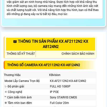
việc giám sát an ninh trong nhà hàng. Được tích hợp với khả năng thu
hình chất lượng cao, bộ camera này mang đến những hình ảnh sắc nét
và chất lượng tuyệt vời. Với khả năng tích hợp thu hình, bạn có thể theo
dõi những gì đang xảy ra từ bất kỳ đâu, mọi lúc
📖 THÔNG TIN SẢN PHẨM KX AF2112N2 KX
A8124N2
THÔNG SỐ KỸ THUẬT
CHÍNH SÁCH BẢO HÀNH
THÔNG SỐ CAMERA KX-AF2112N2-KX-A8124N2
Thương Hiệu
KBvision
Model Lắp Camera Trọn Bộ
KX-AF2112N2-KX-A8124N2
✨ Độ phân giải
FULL HD 1080P
⚛️ Công nghệ
IP POE
™️ Cảm biến hình ảnh
Sony STARVIS CMOS
❈ Tầm nhìn ban đêm
Full Color 20m