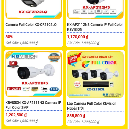
Camera Full Color KX-CF2102LQ
KX-AF2112N3 Camera IP Full Color
KBVISION
30%
1,170,000 ₫
Giá Gốc: 1,550,000 ₫
Giá Gốc: 1,800,000 ₫
KBVISION KX-AF2111N3 Camera IP
Lắp Camera Full Color Kbvision
Full Color 2MP
Ngoài Trời
1,202,500 ₫
838,500 ₫
Giá Gốc: 1,850,000 ₫
Giá Gốc: 1,290,000 ₫