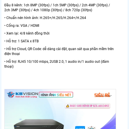
Đầu 8 kênh: 1ch 8MP (30fps) / 1ch 5MP (30fps) / 2ch 4MP (30fps) /
2ch 3MP (30fps) / 4ch 1080p (30fps) / 8ch 720p (30fps)
• Chuẩn nén hình ảnh: H.265+/H.265/H.264+/H.264
• Cổng ra: VGA / HDMI
• Xem lại: 4/8 kênh đồng thời
• Hỗ trợ: 1 SATA x 8TB
• Hỗ trợ Cloud, QR Code: dễ dàng cài đặt, quan sát qua phần mềm trên
điện thoại
• Hỗ trợ: RJ45 10/100 mbps, 2USB 2.0, 1 audio in/1 audio out (đàm
thoại)