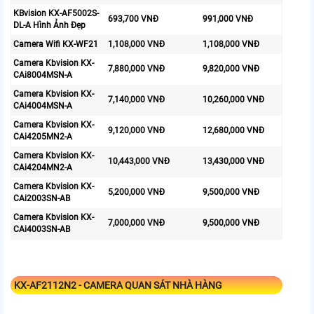
KBvision KX-AF5002S-
693,700 VNĐ
991,000 VNĐ
DL-A Hình Ảnh Đẹp
Camera Wifi KX-WF21
1,108,000 VNĐ
1,108,000 VNĐ
Camera Kbvision KX-
7,880,000 VNĐ
9,820,000 VNĐ
CAi8004MSN-A
Camera Kbvision KX-
7,140,000 VNĐ
10,260,000 VNĐ
CAi4004MSN-A
Camera Kbvision KX-
9,120,000 VNĐ
12,680,000 VNĐ
CAi4205MN2-A
Camera Kbvision KX-
10,443,000 VNĐ
13,430,000 VNĐ
CAi4204MN2-A
Camera Kbvision KX-
5,200,000 VNĐ
9,500,000 VNĐ
CAi2003SN-AB
Camera Kbvision KX-
7,000,000 VNĐ
9,500,000 VNĐ
CAi4003SN-AB
KX-AF2112N2 - CAMERA QUAN SÁT NHÀ HÀNG