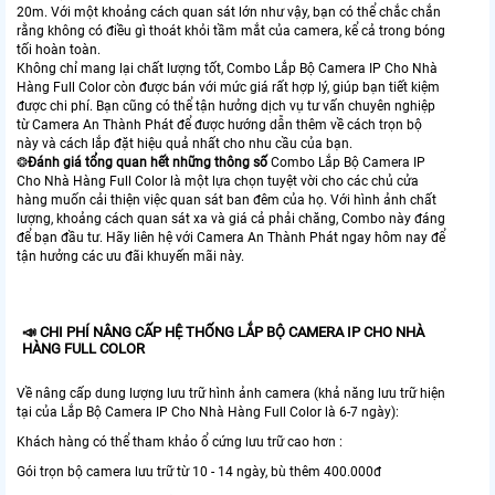
20m. Với một khoảng cách quan sát lớn như vậy, bạn có thể chắc chắn
rằng không có điều gì thoát khỏi tầm mắt của camera, kể cả trong bóng
tối hoàn toàn.
Không chỉ mang lại chất lượng tốt, Combo Lắp Bộ Camera IP Cho Nhà
Hàng Full Color còn được bán với mức giá rất hợp lý, giúp bạn tiết kiệm
được chi phí. Bạn cũng có thể tận hưởng dịch vụ tư vấn chuyên nghiệp
từ Camera An Thành Phát để được hướng dẫn thêm về cách trọn bộ
này và cách lắp đặt hiệu quả nhất cho nhu cầu của bạn.
❂
Đánh giá tổng quan hết những thông số
Combo Lắp Bộ Camera IP
Cho Nhà Hàng Full Color là một lựa chọn tuyệt vời cho các chủ cửa
hàng muốn cải thiện việc quan sát ban đêm của họ. Với hình ảnh chất
lượng, khoảng cách quan sát xa và giá cả phải chăng, Combo này đáng
để bạn đầu tư. Hãy liên hệ với Camera An Thành Phát ngay hôm nay để
tận hưởng các ưu đãi khuyến mãi này.
📣 CHI PHÍ NÂNG CẤP HỆ THỐNG LẮP BỘ CAMERA IP CHO NHÀ
HÀNG FULL COLOR
Về nâng cấp dung lượng lưu trữ hình ảnh camera (khả năng lưu trữ hiện
tại của Lắp Bộ Camera IP Cho Nhà Hàng Full Color là 6-7 ngày):
Khách hàng có thể tham khảo ổ cứng lưu trữ cao hơn :
Gói trọn bộ camera lưu trữ từ 10 - 14 ngày, bù thêm 400.000đ