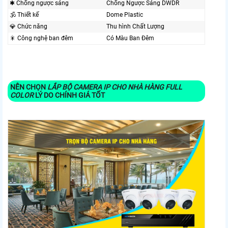
✱ Chống ngược sáng
Chống Ngược Sáng DWDR
🕉️ Thiết kế
Dome Plastic
💎 Chức năng
Thu hình Chất Lượng
🎇 Công nghệ ban đêm
Có Màu Ban Ðêm
NÊN CHỌN
LẮP BỘ CAMERA IP CHO NHÀ HÀNG FULL
COLOR
LÝ DO CHÍNH GIÁ TỐT