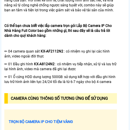
hàng của bạn. Với thiết kế tinh tế, chất lượng hình ảnh sắc nét, và khả
năng xử lý công nghệ chống ngược sáng tuyệt vời, combo này sẽ giúp
bạn an tâm và tiện lợi trong việc giám sát và bảo vệ tài sản của mình.
Có thể bạn chưa biết việc lắp camera trọn gói Lắp Bộ Camera IP Cho
Nhà Hàng Full Color bao gồm những gì, thì sau đây sẽ là câu trả lời
dành cho quý khách hàng:
✏ 04 camera quan sát
KX-AF2112N2
: có nhiệm vụ ghi lại các hình
ảnh, video ngoài đời thực
✏ 01 Đầu ghi hình
KX-A8124N2
: có nhiệm vụ tiếp nhận, xử lý và lưu trữ
lại hình ảnh, video mà camera đã ghi lại được
✏ 01 Ổ cứng HDD dung lượng 500GB: sử dụng kết hợp với đầu ghi hình
lưu trữ hình ảnh liên tực 24/24 tối đa là từ 6-7 ngày cho bộ 4 camera
CAMERA CÙNG THÔNG SỐ TƯƠNG ỨNG ĐỂ SỬ DỤNG
TRỌN BỘ CAMERA IP CHO TIỆM VÀNG