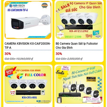
CAMERA KBVISION KX-CAiF2003N-
Bộ Camera Quan Sát Ip Fullcolor
TiF-A
Cho Gia Đình
30%
30%
Giá Gốc: 10,360,000 ₫
Giá Gốc: 2,300,000 ₫