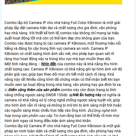
Combo lắp bộ Camera IP cho nhà hàng Full Color KBvision là một giải
pháp lắp đặt camera hiện đại và chất lượng cho gia đình, văn phòng
hay nhà hàng. Với thiết kế tinh tế, combo này không chỉ mang lại hiệu
suất hoạt động tốt mà còn có thể làm đẹp cho không gian của bạn.
Combo này được trang bị các camera IP KBvision, một thương hiệu nổi
tiếng và đáng tin cậy trong lĩnh vực camera an ninh. Camera IP
KBvision có chất lượng hình ảnh sắc nét, cho phép bạn quan sát rõ
ràng mọi hoạt động xảy ra trong khu vực mà bạn muốn theo dõi.
Một tính năng đáng ♢
Nhìn đến
của combo này là khả năng thu hình
chất lượng cao. Camera IP KBvision có khả năng ghi lại hình ảnh với độ
phân giải cao, giúp bạn theo dõi mọi chi tiết một cách rõ ràng. Khả
năng này rất Nhiều công trình đã chứng nhận có thể nhận biết khi bạn
muốn xem lại hoạt động trong nhà hàng, văn phòng hay gia đình từ xa.
💹
Điểm cộng thêm của sản phẩm
combo này còn được trang bị tính
năng chống ngược sáng DWDR 150db. 📖
Nét ấn tượng này
có nghĩa là
camera có khả năng xử lý công nghệ chống ngược sáng tuyệt vời, giúp
cho hình ảnh vẫn rõ ràng và không bị mờ khi bị ánh sáng mặt trời hoặc
các nguồn sáng khác chiếu trực tiếp vào ống kính. ⁂
Cộng nghệ tích
hợp trong sản phẩm cao cấp
Tin hơn
rằng bạn có thể thấy rõ hơn mọi
hình ảnh ngay cả trong điều kiện ánh sáng khó khăn.
Combo lắp bộ Camera IP cho nhà hàng Full Color KBvision là một giải
pháp an ninh toàn diện và chất lượng cho gia đình, văn phòng hay nhà