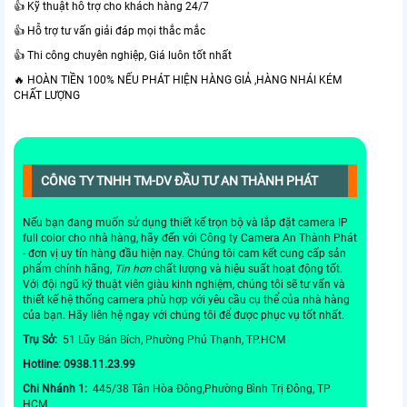
👍 Kỹ thuật hỗ trợ cho khách hàng 24/7
👍 Hỗ trợ tư vấn giải đáp mọi thắc mắc
👍 Thi công chuyên nghiệp, Giá luôn tốt nhất
🔥 HOÀN TIỀN 100% NẾU PHÁT HIỆN HÀNG GIẢ ,HÀNG NHÁI KÉM
CHẤT LƯỢNG
CÔNG TY TNHH TM-DV ĐẦU TƯ AN THÀNH PHÁT
Nếu bạn đang muốn sử dụng thiết kế trọn bộ và lắp đặt camera IP
full color cho nhà hàng, hãy đến với Công ty Camera An Thành Phát
- đơn vị uy tín hàng đầu hiện nay. Chúng tôi cam kết cung cấp sản
phẩm chính hãng,
Tin hơn
chất lượng và hiệu suất hoạt động tốt.
Với đội ngũ kỹ thuật viên giàu kinh nghiệm, chúng tôi sẽ tư vấn và
thiết kế hệ thống camera phù hợp với yêu cầu cụ thể của nhà hàng
của bạn. Hãy liên hệ ngay với chúng tôi để được phục vụ tốt nhất.
Trụ Sở:
51 Lũy Bán Bích, Phường Phú Thạnh, TP.HCM
Hotline: 0938.11.23.99
Chi Nhánh 1:
445/38 Tân Hòa Đông,Phường Bình Trị Đông, TP
HCM