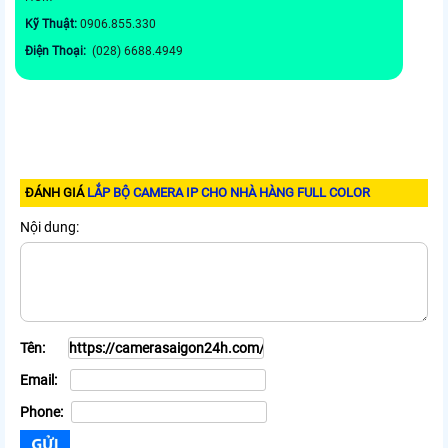
Kỹ Thuật:
0906.855.330
Điện Thoại:
(028) 6688.4949
ĐÁNH GIÁ
LẮP BỘ CAMERA IP CHO NHÀ HÀNG FULL COLOR
Nội dung:
Tên:
Email:
Phone: