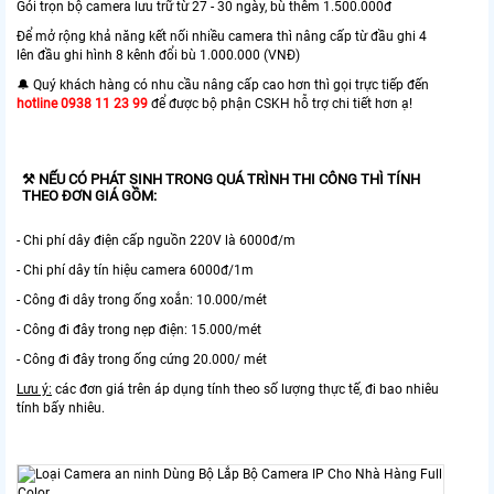
Gói trọn bộ camera lưu trữ từ 27 - 30 ngày, bù thêm 1.500.000đ
Để mở rộng khả năng kết nối nhiều camera thì nâng cấp từ đầu ghi 4
lên đầu ghi hình 8 kênh đổi bù 1.000.000 (VNĐ)
🔔 Quý khách hàng có nhu cầu nâng cấp cao hơn thì gọi trực tiếp đến
hotline 0938 11 23 99
để được bộ phận CSKH hỗ trợ chi tiết hơn ạ!
⚒ NẾU CÓ PHÁT SINH TRONG QUÁ TRÌNH THI CÔNG THÌ TÍNH
THEO ĐƠN GIÁ GỒM:
- Chi phí dây điện cấp nguồn 220V là 6000đ/m
- Chi phí dây tín hiệu camera 6000đ/1m
- Công đi dây trong ống xoắn: 10.000/mét
- Công đi đây trong nẹp điện: 15.000/mét
- Công đi đây trong ống cứng 20.000/ mét
Lưu ý:
các đơn giá trên áp dụng tính theo số lượng thực tế, đi bao nhiêu
tính bấy nhiêu.