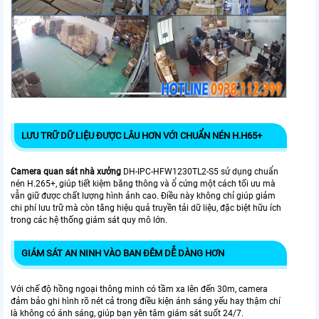
LƯU TRỮ DỮ LIỆU ĐƯỢC LÂU HƠN VỚI CHUẨN NÉN H.H65+
Camera quan sát nhà xưởng
DH-IPC-HFW1230TL2-S5 sử dụng chuẩn
nén H.265+, giúp tiết kiệm băng thông và ổ cứng một cách tối ưu mà
vẫn giữ được chất lượng hình ảnh cao. Điều này không chỉ giúp giảm
chi phí lưu trữ mà còn tăng hiệu quả truyền tải dữ liệu, đặc biệt hữu ích
trong các hệ thống giám sát quy mô lớn.
GIÁM SÁT AN NINH VÀO BAN ĐÊM DỄ DÀNG HƠN
Với chế độ hồng ngoại thông minh có tầm xa lên đến 30m, camera
đảm bảo ghi hình rõ nét cả trong điều kiện ánh sáng yếu hay thậm chí
là không có ánh sáng, giúp bạn yên tâm giám sát suốt 24/7.