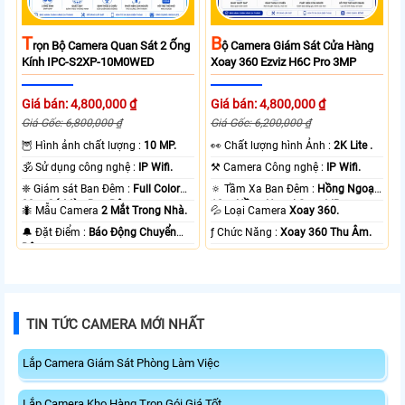
T
B
Rọn Bộ Camera Quan Sát 2 Ống
Ộ Camera Giám Sát Cửa Hàng
Kính IPC-S2XP-10M0WED
Xoay 360 Ezviz H6C Pro 3MP
Giá bán: 4,800,000 ₫
Giá bán: 4,800,000 ₫
Giá Gốc: 6,800,000 ₫
Giá Gốc: 6,200,000 ₫
🦉 Hình ảnh chất lượng :
10 MP.
️👀 Chất lượng hình Ảnh :
2K Lite .
🕉️ Sử dụng công nghệ :
IP Wifi.
⚒ Camera Công nghệ :
IP Wifi.
❈ Giám sát Ban Đêm :
Full Color
🔅 Tầm Xa Ban Đêm :
Hồng Ngoại
20m Có Màu Ban Ðêm.
10m Hồng Ngoại Smart IR.
🐜 Mẫu Camera
2 Mắt Trong Nhà.
💦 Loại Camera
Xoay 360.
️🔔 Đặt Điểm :
Báo Động Chuyển
️ƒ Chức Năng :
Xoay 360 Thu Âm.
Động.
TIN TỨC CAMERA MỚI NHẤT
Lắp Camera Giám Sát Phòng Làm Việc
Lắp Camera Kho Hàng Trọn Gói Giá Tốt