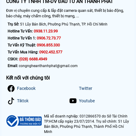
CÔNG TY TNHH TM-DV ĐẦU TƯ AN THÀNH PHÁT
Đơn vị chuyên cung cấp & lắp đặt camera quan sát, thiết bị báo động,
báo cháy, máy chấm công, thiết bị mạng, ...
Trụ Sở:
51 Lũy Bán Bích, Phường Phú Thạnh, TP. Hồ Chí Minh
0938.11.23.99
Hotline Tư Vấn:
0906.72.73.77
Hotline Tư Vấn 1:
0906.855.330
Tư Vấn Kỹ Thuật:
0902.452.577
Tư Vấn Mua Hàng:
(028) 6688.4949
CSKH:
Email:
congngheanthanhphat@gmail.com
Kết nối với chúng tôi
Facebook
Twitter
Tiktok
Youtube
Mã số doanh nghiệp: 0312866570 do Sở Tài Chính
TP.HCM cấp ngày 23/07/2014. Trụ sở chính: 51 Lũy
Bán Bích, Phường Phú Thạnh, Thành Phố Hồ Chí
Minh