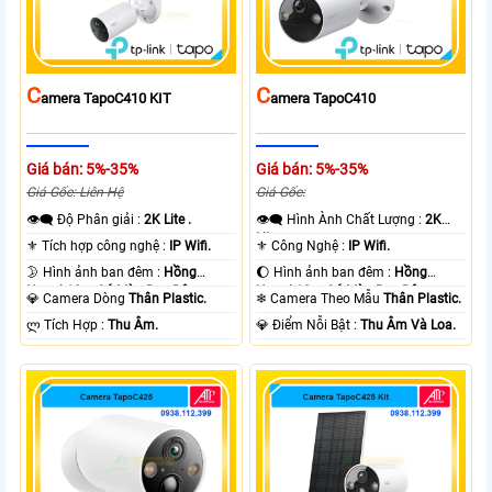
C
C
Amera TapoC410 KIT
Amera TapoC410
Giá bán: 5%-35%
Giá bán: 5%-35%
Giá Gốc: Liên Hệ
Giá Gốc:
👁️‍🗨 Độ Phân giải :
2K Lite .
👁️‍🗨 Hình Ành Chất Lượng :
2K
Lite .
⚜️ Tích hợp công nghệ :
IP Wifi.
⚜️ Công Nghệ :
IP Wifi.
🌛 Hình ảnh ban đêm :
Hồng
🌔 Hình ảnh ban đêm :
Hồng
Ngoại 10m Có Màu Ban Ðêm.
Ngoại 10m Có Màu Ban Ðêm.
💎 Camera Dòng
Thân Plastic.
❄ Camera Theo Mẫu
Thân Plastic.
️ლ Tích Hợp :
Thu Âm.
️💎 Điểm Nỗi Bật :
Thu Âm Và Loa.