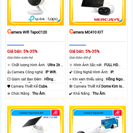
C
C
Amera Wifi TapoC120
Amera MC410 KIT
Giá bán: 5%-35%
Giá bán: 5%-35%
Giá Gốc: Liên hệ
Giá Gốc: 00 ₫
🔅 Chất lượng hình Ảnh :
Ultra 2k +
🔆 Hình Ảnh Sắc nét :
FULL HD
.
1080P .
👍 Camera Công nghệ :
IP Wifi.
🌠 Công Nghệ Hình Ảnh :
IP.
💥 Giám sát Ban Đêm :
Hồng
⭐ Khi xem thiếu sáng :
Hồng Ngoại
Ngoại 10m Hồng Ngoại SMD.
10m Hồng Ngoại SMD.
🛡 Camera Thiết Kế
Cube.
🕸️ Camera Thiết Kế
Dome Kim loại
+ Nhựa.
️☣️ Chức Năng :
Thu Âm.
️✔️ Khả Năng :
Thu Âm.