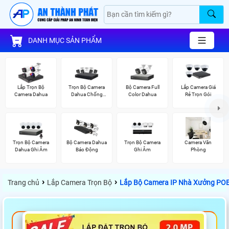
DANH MỤC SẢN PHẨM
Lắp Trọn Bộ
Trọn Bộ Camera
Bộ Camera Full
Lắp Camera Giá
Camera Dahua
Dahua Chống
Color Dahua
Rẻ Trọn Gói
Trộm
Trọn Bộ Camera
Bộ Camera Dahua
Trọn Bộ Camera
Camera Văn
Dahua Ghi Âm
Báo Động
Ghi Âm
Phòng
›
›
Trang chủ
Lắp Camera Trọn Bộ
Lắp Bộ Camera IP Nhà Xưởng POE