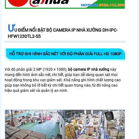
Ư
U ĐIỂM NỔI BẬT BỘ CAMERA IP NHÀ XƯỞNG DH-IPC-
HFW1230TL2-S5
HỖ TRỢ GHI HÌNH SẮC NÉT VỚI ĐỘ PHÂN GIẢI FULL HD 1080P
Với độ phân giải 2 MP (1920 × 1080),
bộ camera IP nhà xưởng
này
mang đến hình ảnh sắc nét, chi tiết, giúp bạn dễ dàng quan sát mọi
hoạt động trong khu vực giám sát. Khả năng ghi hình chất lượng cao
giúp bạn không bỏ lỡ bất kỳ chi tiết quan trọng nào, từ đó nâng cao
hiệu quả giám sát và quản lý an ninh.