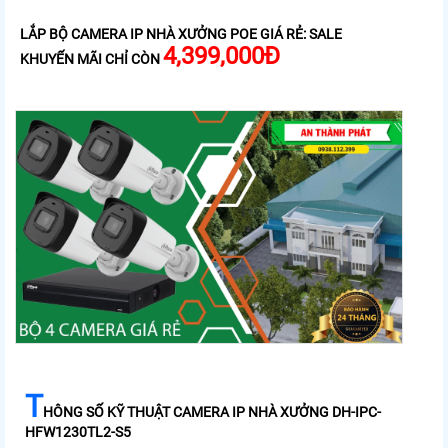
LẮP BỘ CAMERA IP NHÀ XƯỞNG POE GIÁ RẺ:
SALE
4,399,000Đ
KHUYẾN MÃI CHỈ CÒN
T
HÔNG SỐ KỸ THUẬT CAMERA IP NHÀ XƯỞNG DH-IPC-
HFW1230TL2-S5