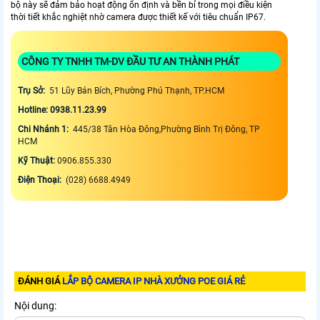
bộ này sẽ đảm bảo hoạt động ổn định và bền bỉ trong mọi điều kiện
thời tiết khắc nghiệt nhờ camera được thiết kế với tiêu chuẩn IP67.
CÔNG TY TNHH TM-DV ĐẦU TƯ AN THÀNH PHÁT
Trụ Sở:
51 Lũy Bán Bích, Phường Phú Thạnh, TP.HCM
Hotline: 0938.11.23.99
Chi Nhánh 1:
445/38 Tân Hòa Đông,Phường Bình Trị Đông, TP
HCM
Kỹ Thuật:
0906.855.330
Điện Thoại:
(028) 6688.4949
ĐÁNH GIÁ
LẮP BỘ CAMERA IP NHÀ XƯỞNG POE GIÁ RẺ
Nội dung: