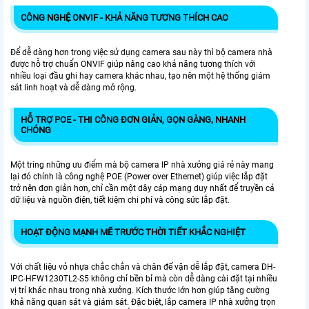
CÔNG NGHỆ ONVIF - KHẢ NĂNG TƯƠNG THÍCH CAO
Để dễ dàng hơn trong việc sử dụng camera sau này thì bộ camera nhà
được hỗ trợ chuẩn ONVIF giúp nâng cao khả năng tương thích với
nhiều loại đầu ghi hay camera khác nhau, tạo nên một hệ thống giám
sát linh hoạt và dễ dàng mở rộng.
HỖ TRỢ POE - THI CÔNG ĐƠN GIẢN, GỌN GÀNG, NHANH
CHÓNG
Một tring những ưu điểm mà bộ camera IP nhà xưởng giá rẻ này mang
lại đó chính là công nghệ POE (Power over Ethernet) giúp việc lắp đặt
trở nên đơn giản hơn, chỉ cần một dây cáp mạng duy nhất để truyền cả
dữ liệu và nguồn điện, tiết kiệm chi phí và công sức lắp đặt.
HOẠT ĐỘNG MẠNH MẼ TRƯỚC THỜI TIẾT KHẮC NGHIỆT
Với chất liệu vỏ nhựa chắc chắn và chân đế vặn dễ lắp đặt, camera DH-
IPC-HFW1230TL2-S5 không chỉ bền bỉ mà còn dễ dàng cài đặt tại nhiều
vị trí khác nhau trong nhà xưởng. Kích thước lớn hơn giúp tăng cường
khả năng quan sát và giám sát. Đặc biệt, lắp camera IP nhà xưởng trọn