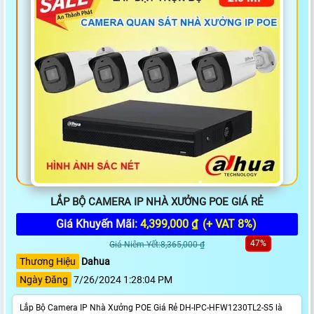
LẮP BỘ CAMERA IP NHÀ XƯỞNG POE GIÁ RẺ
Giá Khuyến Mãi:
4,399,000 ₫
(+ VAT 8%)
47%
Giá Niêm Yết:8,365,000 ₫
Thương Hiệu
Dahua
Ngày Đăng
7/26/2024 1:28:04 PM
Lắp Bộ Camera IP Nhà Xưởng POE Giá Rẻ DH-IPC-HFW1230TL2-S5 là