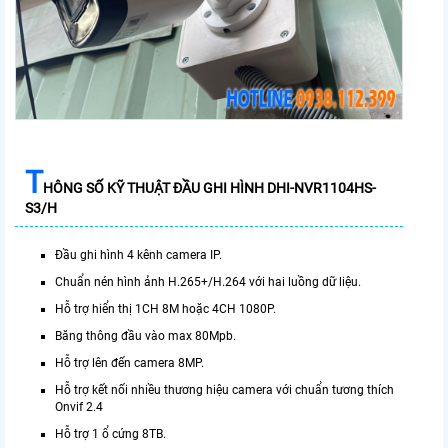
T
HÔNG SỐ KỸ THUẬT ĐẦU GHI HÌNH DHI-NVR1104HS-
S3/H
Đầu ghi hình 4 kênh camera IP.
Chuẩn nén hình ảnh H.265+/H.264 với hai luồng dữ liệu.
Hỗ trợ hiển thị 1CH 8M hoặc 4CH 1080P.
Băng thông đầu vào max 80Mpb.
Hỗ trợ lên đến camera 8MP.
Hỗ trợ kết nối nhiều thương hiệu camera với chuẩn tương thích
Onvif 2.4
Hỗ trợ 1 ổ cứng 8TB.