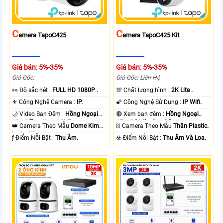
C
C
Amera TapoC425
Amera TapoC425 Kit
Giá bán: 5%-35%
Giá bán: 5%-35%
Giá Gốc:
Giá Gốc: Liên Hệ
️👀 Độ sắc nét :
FULL HD 1080P .
💯 Chất lượng hình :
2K Lite .
⚜️ Công Nghệ Camera :
IP.
🌠 Công Nghệ Sử Dụng :
IP Wifi.
🌙 Video Ban Đêm :
Hồng Ngoại
🔴 Xem ban đêm :
Hồng Ngoại
10m Hồng Ngoại SMD.
15m Có Màu Ban Ðêm.
👑 Camera Theo Mẫu
Dome Kim
⛓ Camera Theo Mẫu
Thân Plastic.
loại + Nhựa.
️ƒ Điểm Nỗi Bật :
Thu Âm.
️☣️ Điểm Nỗi Bật :
Thu Âm Và Loa.