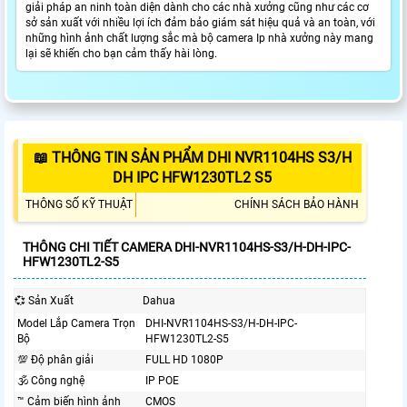
giải pháp an ninh toàn diện dành cho các nhà xưởng cũng như các cơ
sở sản xuất với nhiều lợi ích đảm bảo giám sát hiệu quả và an toàn, với
những hình ảnh chất lượng sắc mà bộ camera Ip nhà xưởng này mang
lại sẽ khiến cho bạn cảm thấy hài lòng.
📖 THÔNG TIN SẢN PHẨM DHI NVR1104HS S3/H
DH IPC HFW1230TL2 S5
THÔNG SỐ KỸ THUẬT
CHÍNH SÁCH BẢO HÀNH
THÔNG CHI TIẾT CAMERA DHI-NVR1104HS-S3/H-DH-IPC-
HFW1230TL2-S5
💞 Sản Xuất
Dahua
Model Lắp Camera Trọn
DHI-NVR1104HS-S3/H-DH-IPC-
Bộ
HFW1230TL2-S5
💯 Độ phân giải
FULL HD 1080P
🕉️ Công nghệ
IP POE
™️ Cảm biến hình ảnh
CMOS