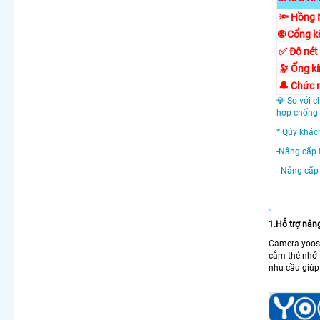
🔦 Hồng 
🌐 Cổng k
✅ Độ nét
🔭 Ống k
🔔 Chức 
💎 So với c
hợp chống
* Qúy khác
-Nâng cấp 
- Nâng cấp
1.Hỗ trợ nân
Camera yoosee
cắm thẻ nhớ 
nhu cầu giúp