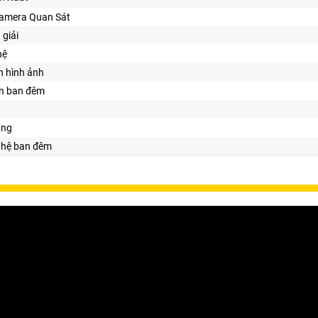
amera Quan Sát
 giải
hệ
n hình ảnh
ìn ban đêm
ăng
ghệ ban đêm