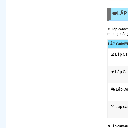
❤️LẮP 
🔖 Lắp camer
mua tại Công
LẮP CAMER
⛱ Lắp Ca
💰 Lắp Ca
🌦️ Lắp C
️🏅 Lắp c
🏴 lắp camer