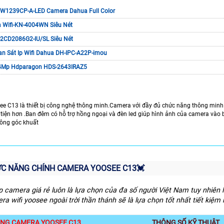
1239CP-A-LED Camera Dahua Full Color
 Wifi-KN-4004WN Siêu Nét
2CD2086G2-IU/SL Siêu Nét
n Sát Ip Wifi Dahua DH-IPC-A22P-imou
 4Mp Hdparagon HDS-2643IRAZ5
e C13 là thiết bị công nghệ thông minh.Camera với đầy đủ chức năng thông minh 
tiện hơn .Ban đêm có hỗ trợ hồng ngoại và đèn led giúp hình ảnh của camera vào b
hông góc khuất
C NĂNG CHÍNH CAMERA YOOSEE C13💓
ắp camera giá rẻ luôn là lựa chọn của đa số người Việt Nam tuy nhiên 
a wifi yoosee ngoài trời thần thánh sẽ là lựa chọn tốt nhất tiết kiệm 
NG CAMERA YOOSEE C13
THÔNG SỐ KỸ THUẬT