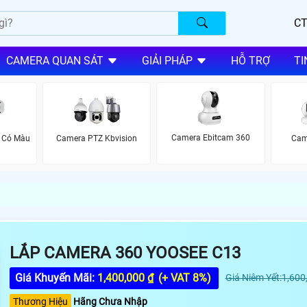
CT
CAMERA QUAN SÁT
GIẢI PHÁP
HỖ TRỢ
TI
Camera Ebitcam 360
 Có Màu
Camera PTZ Kbvision
Cam
LẮP CAMERA 360 YOOSEE C13
Giá Khuyến Mãi:
1,400,000 ₫
(+ VAT 8%)
Giá Niêm Yết:1,600
Thương Hiệu
Hãng Chưa Nhập