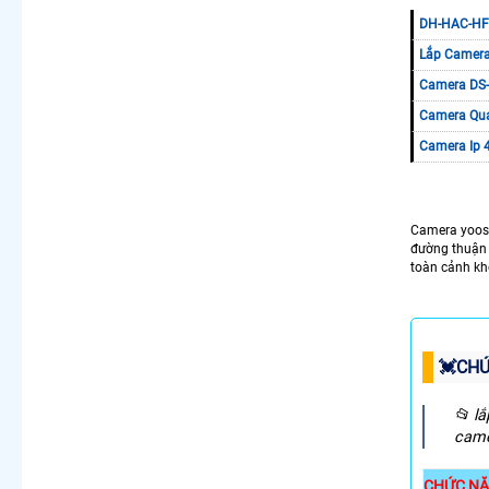
DH-HAC-HFW
Lắp Camera
Camera DS-
Camera Qua
Camera Ip
Camera yoose
đường thuận 
toàn cảnh k
💓CHỨ
📂 l
camer
CHỨC NĂ