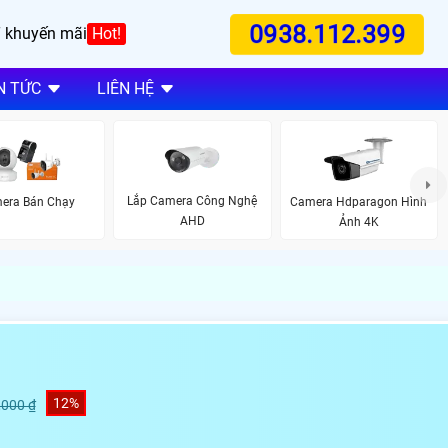
0938.112.399
 khuyến mãi
Hot!
N TỨC
LIÊN HỆ
Lắp Camera Công Nghệ
era Bán Chạy
Camera Hdparagon Hình
AHD
Ảnh 4K
12%
,000 ₫