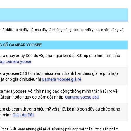
 2 chiều to rõ đầy đủ, sau đây là những dòng camera wifi yoosee nên dùng và
G SỐ CAMEAR YOOSEE
ra quay xoay 360 độ.Độ phân giải lên đến 3.0mp cho hình ảnh sắc
ắp camera yoose
ra yoosee C13 tích hợp miccro âm thanh hai chiều giá rẻ phù hợp
đặt cho gia đình,siêu thị
Camera Yoosee giá rẻ
camera yoosee với tính năng báo động thông minh tránh rũi ro về
tài sản hoặc nguy cơ trộm đột nhập
Camera yoose 360
ra ebit cam thương hiệu mỹ với thiết kế nhỏ gọn đầy đủ chức năng
g minh
Giá Lắp Đặt
hức tại Việt Nam nhưng giá rẻ và sử dụng phù hợp với chất lượng sản phẩm