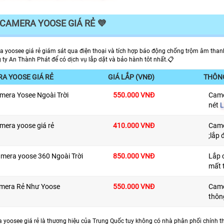
CAMERA YOOSE GIÁ RẺ 💜️
a yoosee giá rẻ giám sát qua điện thoại và tích hợp báo động chống trộm âm thanh
 ty An Thành Phát để có dịch vụ lắp dặt và bảo hành tôt nhất.📋
A YOOSE GIÁ RẺ
GIÁ LẮP (VNĐ)
THÔN
mera Yosee Ngoài Trời
550.000 VNĐ
Came
nét
L
mera yoose giá rẻ
410.000 VNĐ
Came
;lắp 
amera yoose 360 Ngoài Trời
850.000 VNĐ
Lắp 
mất 
amera Rẻ Như Yoose
550.000 VNĐ
Came
thôn
a yoosee giá rẻ là thương hiệu của Trung Quốc tuy không có nhà phân phối chính t