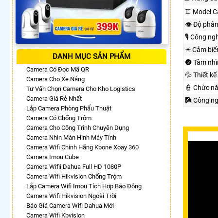
♊ Model C
👁 Độ phân
🎙 Công ng
✴️ Cảm biế
DANH MỤC SẢN PHẨM
🌚 Tầm nh
Camera Có Đọc Mã QR
💦 Thiết kế
Camera Cho Xe Nâng
👮 Chức n
Tư Vấn Chọn Camera Cho Kho Logistics
Camera Giá Rẻ Nhất
🎑 Công n
Lắp Camera Phòng Phẩu Thuật
Camera Có Chống Trộm
Camera Cho Công Trình Chuyên Dụng
Camera Nhìn Màn Hình Máy Tính
Camera Wifi Chính Hãng Kbone Xoay 360
Camera Imou Cube
Camera Wifii Dahua Full HD 1080P
Camera Wifi Hikvision Chống Trộm
Lắp Camera Wifi Imou Tích Hợp Báo Động
Camera Wifi Hikvision Ngoài Trời
Báo Giá Camera Wifi Dahua Mới
Camera Wifi Kbvision