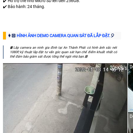
✔️ Hỗ trợ thẻ nhớ Micro SD lên đến 256GB.
✔️ Bảo hành: 24 tháng.
👩🏻
HÌNH ẢNH DEMO CAMERA QUAN SÁT ĐÃ LẮP ĐẶT.️
🎈
📙Lắp camera an ninh gia đình tại An Thành Phát có hình ảnh sắc nét
1080P, kỹ thuật lắp đặt tư vấn góc quan sát hạn chế điểm khuất nhất có
thể đảm bảo giám sát được tổng thể ngôi nhà bạn.📘