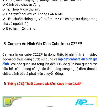
✔️ Cảnh báo chuyển động
✔️ Tích hợp Micro thu âm.
✔️ Hỗ trợ kết nối Wifi và 1 cổng LAN RJ45.
✔️ Tiêu chuẩn chống bụi và nước: IP66 (thích hợp sử dụng trong
nhà và ngoài trời).
✔️ Bảo hành: 24 tháng.
3. Camera An Ninh Gia Đình Cube Imou C22EP
Camera Imou cube C22EP là dòng thiết bị ghi hình ảnh video
ngoài đời thực đáng được sử dụng và
l
ắp đặt camera an ninh gia
đình
.
Với góc quan sát rộng lên đến 112 độ giúp bao quát được
hầu hết căn phòng cùng các tính năng công nghệ đàm thoại 2
chiều, cảnh báo & phát hiện chuyển động.
📝
Thông Số Kỹ Thuật Camera Gia Đình Cube Imou C22EP