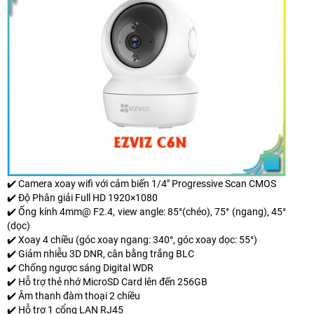
✔️ Camera xoay wifi với cảm biến 1/4" Progressive Scan CMOS
✔️ Độ Phân giải Full HD 1920×1080
✔️ Ống kính 4mm@ F2.4, view angle: 85°(chéo), 75° (ngang), 45°
(dọc)
✔️ Xoay 4 chiều (góc xoay ngang: 340°, góc xoay dọc: 55°)
✔️ Giảm nhiễu 3D DNR, cân bằng trắng BLC
✔️ Chống ngược sáng Digital WDR
✔️ Hỗ trợ thẻ nhớ MicroSD Card lên đến 256GB
✔️ Âm thanh đàm thoại 2 chiều
✔️ Hỗ trợ 1 cổng LAN RJ45