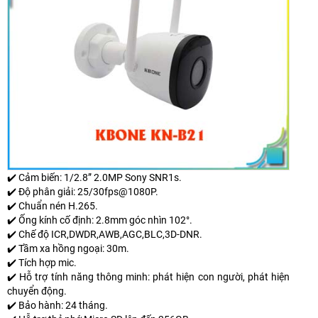
✔️ Cảm biến: 1/2.8” 2.0MP Sony SNR1s.
✔️ Độ phân giải: 25/30fps@1080P.
✔️ Chuẩn nén H.265.
✔️ Ống kính cố định: 2.8mm góc nhìn 102°.
✔️ Chế độ ICR,DWDR,AWB,AGC,BLC,3D-DNR.
✔️ Tầm xa hồng ngoại: 30m.
✔️ Tích hợp mic.
✔️ Hỗ trợ tính năng thông minh: phát hiện con người, phát hiện
chuyển động.
✔️ Bảo hành: 24 tháng.