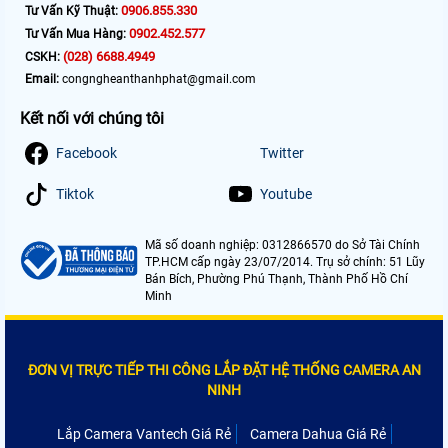
0906.855.330
Tư Vấn Kỹ Thuật:
0902.452.577
Tư Vấn Mua Hàng:
(028) 6688.4949
CSKH:
Email:
congngheanthanhphat@gmail.com
Kết nối với chúng tôi
Facebook
Twitter
Tiktok
Youtube
Mã số doanh nghiệp: 0312866570 do Sở Tài Chính
TP.HCM cấp ngày 23/07/2014. Trụ sở chính: 51 Lũy
Bán Bích, Phường Phú Thạnh, Thành Phố Hồ Chí
Minh
ĐƠN VỊ TRỰC TIẾP THI CÔNG LẮP ĐẶT HỆ THỐNG CAMERA AN
NINH
Lắp Camera Vantech Giá Rẻ
Camera Dahua Giá Rẻ