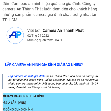
đêm đảm bảo an ninh hiệu quả cho gia đình. Công ty
camera An Thành Phát luôn đem đến cho khách hàng
những sản phẩm camera gia đình chất lượng nhất tại
TP. HCM
Viết bởi:
Camera An Thành Phát
02 Thg 04 2022
Mức độ quan tâm: 58491
LẮP CAMERA AN NINH GIA ĐÌNH GIÁ BAO NHIÊU?
Lắp camera an ninh gia đình
tại An Thành Phát luôn luôn có những ưu
đãi tốt nhất cho khách hàng. Chỉ từ 1.000.000 VNĐ bạn đã có thể sở hữu
chiếc camera thông minh chất lượng bao công lắp, bảo hành từ 12- 24
tháng đem đến sự tiện lợi cho khách hàng.
📷CAMERA AN NINH GIA ĐÌNH
💰GIÁ LẮP (VNĐ)
⚙CÔNG DỤNG CHÍNH