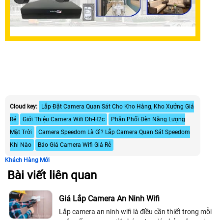
Cloud key:
Lắp Đặt Camera Quan Sát Cho Kho Hàng, Kho Xưởng Giá
Rẻ
Giới Thiệu Camera Wifi Dh-H2c
Phân Phối Đèn Năng Lượng
Mặt Trời
Camera Speedom Là Gì? Lắp Camera Quan Sát Speedom
Khi Nào
Báo Giá Camera Wifi Giá Rẻ
Khách Hàng Mới
Bài viết liên quan
Giá Lắp Camera An Ninh Wifi
Lắp camera an ninh wifi là điều cần thiết trong mỗi