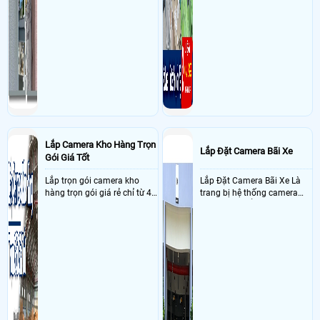
Lắp Camera Kho Hàng Trọn
Lắp Đặt Camera Bãi Xe
Gói Giá Tốt
Lắp trọn gói camera kho
Lắp Đặt Camera Bãi Xe Là
hàng trọn gói giá rẻ chỉ từ 4
trang bị hệ thống camera
triệu đồng sở hữu ngày trọn
nhận diện biển số tại khu
bộ gồm 4 camera, 1 đầu ghi
vực cổng của các bãi giữ xe
hình, ổ cứng, switch mang
kết hợp với phần mềm quản
đến giải pháp giám sát kho
lý để ghi nhận lượt xe ra vào
hàng 24/7 ổn định với độ
chụp hình thông tin xe và
sắc nét cao
biển số lưu trực tiếp về máy
tinh trạm để nhân viên tiện
đối soát, tính tiền xe xe ra
khỏi bãi