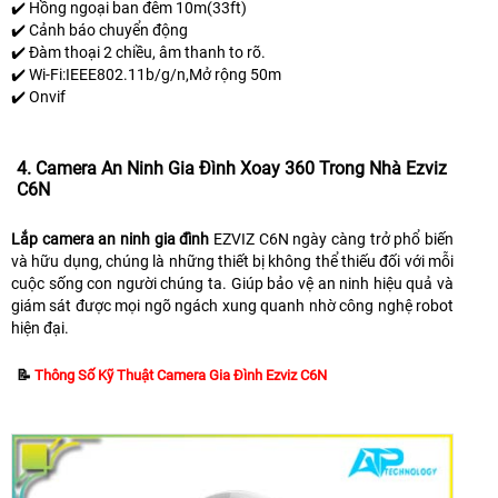
✔️ Hồng ngoại ban đêm 10m(33ft)
✔️ Cảnh báo chuyển động
✔️ Đàm thoại 2 chiều, âm thanh to rõ.
✔️ Wi-Fi:IEEE802.11b/g/n,Mở rộng 50m
✔️ Onvif
4. Camera An Ninh Gia Đình Xoay 360 Trong Nhà Ezviz
C6N
Lắp camera an ninh gia đình
EZVIZ C6N ngày càng trở phổ biến
và hữu dụng, chúng là những thiết bị không thể thiếu đối với mỗi
cuộc sống con người chúng ta. Giúp bảo vệ an ninh hiệu quả và
giám sát được mọi ngõ ngách xung quanh nhờ công nghệ robot
hiện đại.
📝
Thông Số Kỹ Thuật Camera Gia Đình Ezviz C6N