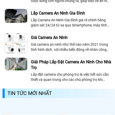
cuộc sống con người chúng ta, giúp bảo vệ an ninh
hiệu quả. Bạn không cần lo lắng mỗi khi vắng nhà
bởi camera an ninh wifi chính là trợ thủ đắc lực
Lắp Camera An Ninh Gia Đình
bảo vệ ngôi nhà của bạn
Lắp Camera An Ninh Gia Đình giá rẻ chính hãng
giám sát 24/24 từ xa qua Smartphone, máy tính
cả ngày lẫn đêm đảm bảo an ninh hiệu quả cho gia
đình
Giá Camera An Ninh
Giá camera an ninh như thế nào năm 2021 trong
tình hình dịch. với nhiều biến động về nhân công
sản xuất biến động về vật liệu sản xuất cũng như
Logistics (Vận Chuyển) gặp rất nhiều khó khăn
Giải Pháp Lắp Đặt Camera An Ninh Cho Nhà
giữa các quốc gia cũng như các khu vực trong
Trọ
nước
Lắp đặt camera cho phòng trọ là việc hết sức cần
thiết và quan trọng cho các chủ phòng trọ khi
không thường xuyên có mặt tại nơi cho thuê trọ.
Phòng trọ là khu vực có nhiều người...
TIN TỨC MỚI NHẤT