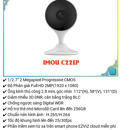
✔️ 1/2.7” 2 Megapixel Progressive CMOS
✔️ Độ Phân giải Full HD 2MP(1920 x 1080)
✔️ Ống kính thủ công 2.8 mm, góc nhìn :112°(H), 58°(V), 131°(D)
✔️ Giảm nhiễu 3D DNR, cân bằng trắng BLC
✔️ Chống ngược sáng Digital WDR
✔️ Hỗ trợ thẻ nhớ MicroSD Card lên đến 256GB
✔️ Chuẩn nén hình ảnh : H.265/H.264
✔️ Tốc độ khung hình lên đến 25/30fps
✔️ Phần mềm xem từ xa trên smart phone EZVIZ cloud miễn phí