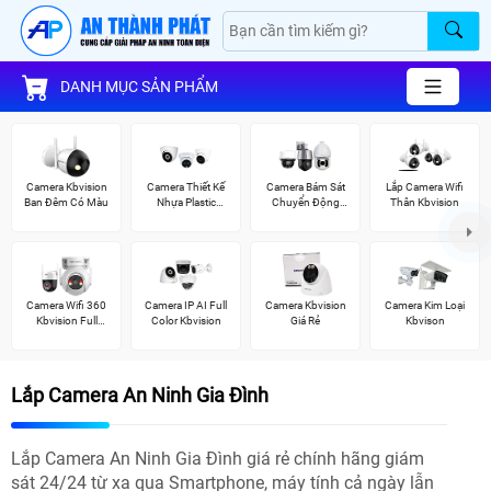
DANH MỤC SẢN PHẨM
Camera Kbvision
Camera Thiết Kế
Camera Bám Sát
Lắp Camera Wifi
Ban Đêm Có Màu
Nhựa Plastic
Chuyển Động
Thân Kbvision
Kbvision
Kbvision
Camera Wifi 360
Camera IP AI Full
Camera Kbvision
Camera Kim Loại
Kbvision Full
Color Kbvision
Giá Rẻ
Kbvison
Color
Lắp Camera An Ninh Gia Đình
Lắp Camera An Ninh Gia Đình giá rẻ chính hãng giám
sát 24/24 từ xa qua Smartphone, máy tính cả ngày lẫn