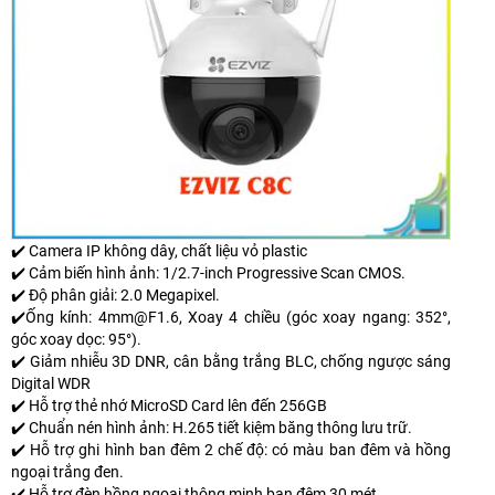
✔️ Camera IP không dây, chất liệu vỏ plastic
✔️ Cảm biến hình ảnh: 1/2.7-inch Progressive Scan CMOS.
✔️ Độ phân giải: 2.0 Megapixel.
✔️Ống kính: 4mm@F1.6, Xoay 4 chiều (góc xoay ngang: 352°,
góc xoay dọc: 95°).
✔️ Giảm nhiễu 3D DNR, cân bằng trắng BLC, chống ngược sáng
Digital WDR
✔️ Hỗ trợ thẻ nhớ MicroSD Card lên đến 256GB
✔️ Chuẩn nén hình ảnh: H.265 tiết kiệm băng thông lưu trữ.
✔️ Hỗ trợ ghi hình ban đêm 2 chế độ: có màu ban đêm và hồng
ngoại trắng đen.
✔️ Hỗ trợ đèn hồng ngoại thông minh ban đêm 30 mét.