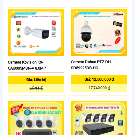
Camera Dahua PTZ DH-
Camera Kbvision KX-
SD59225DB-HC
CAi8005MSN-A 8.0MP
Giá: 12,500,000 ₫
Giá: Liên hệ
17,740,000 ₫
LIÊN HỆ