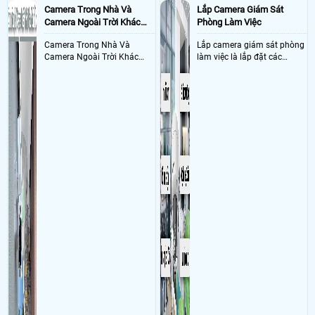
Camera Trong Nhà Và
Lắp Camera Giám Sát
Camera Ngoài Trời Khác
Phòng Làm Việc
Nhau Như Thế Nào
Camera Trong Nhà Và
Lắp camera giám sát phòng
Camera Ngoài Trời Khác
làm việc là lắp đặt các
Nhau ở tính năng chống
camera ghi hình ảnh sắc nét
nước và chống bụi của
và âm thanh trong phòng
camera
làm việc với mục đích giám
sát quá trình làm việc của
nhân viên, bảo vệ tài sản,
theo dõi an ninh trong thời
gian thực qua điện thoại
hoặc máy tính từ xa