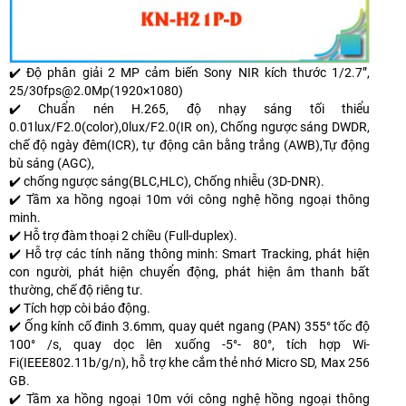
✔️ Độ phân giải 2 MP cảm biến Sony NIR kích thước 1/2.7”,
25/30fps@2.0Mp(1920×1080)
✔️ Chuẩn nén H.265, độ nhạy sáng tối thiểu
0.01lux/F2.0(color),0lux/F2.0(IR on), Chống ngược sáng DWDR,
chế độ ngày đêm(ICR), tự động cân bằng trắng (AWB),Tự động
bù sáng (AGC),
✔️ chống ngược sáng(BLC,HLC), Chống nhiễu (3D-DNR).
✔️ Tầm xa hồng ngoại 10m với công nghệ hồng ngoại thông
minh.
✔️ Hỗ trợ đàm thoại 2 chiều (Full-duplex).
✔️ Hỗ trợ các tính năng thông minh: Smart Tracking, phát hiện
con người, phát hiện chuyển động, phát hiện âm thanh bất
thường, chế độ riêng tư.
✔️ Tích hợp còi báo động.
✔️ Ống kính cố đinh 3.6mm, quay quét ngang (PAN) 355° tốc độ
100° /s, quay dọc lên xuống -5°- 80°, tích hợp Wi-
Fi(IEEE802.11b/g/n), hỗ trợ khe cắm thẻ nhớ Micro SD, Max 256
GB.
✔️ Tầm xa hồng ngoại 10m với công nghệ hồng ngoại thông