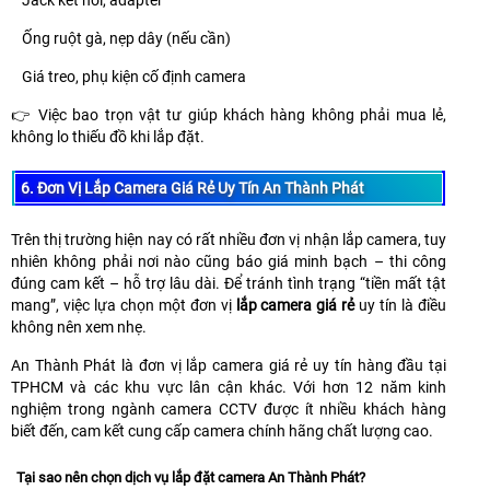
Jack kết nối, adapter
Ống ruột gà, nẹp dây (nếu cần)
Giá treo, phụ kiện cố định camera
👉 Việc bao trọn vật tư giúp khách hàng không phải mua lẻ,
không lo thiếu đồ khi lắp đặt.
6. Đơn Vị Lắp Camera Giá Rẻ Uy Tín An Thành Phát
Trên thị trường hiện nay có rất nhiều đơn vị nhận lắp camera, tuy
nhiên không phải nơi nào cũng báo giá minh bạch – thi công
đúng cam kết – hỗ trợ lâu dài. Để tránh tình trạng “tiền mất tật
mang”, việc lựa chọn một đơn vị
lắp camera giá rẻ
uy tín là điều
không nên xem nhẹ.
An Thành Phát là đơn vị lắp camera giá rẻ uy tín hàng đầu tại
TPHCM và các khu vực lân cận khác. Với hơn 12 năm kinh
nghiệm trong ngành camera CCTV được ít nhiều khách hàng
biết đến, cam kết cung cấp camera chính hãng chất lượng cao.
Tại sao nên chọn dịch vụ lắp đặt camera An Thành Phát?