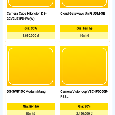
Camera Cube Hikvision DS-
Cloud Gateways UniFi UDM-SE
2CV2U21FD-IW(W)
Giá: 30%
Giá: liên hệ
1,630,000 ₫
liên hệ
DS-3WR15X Modum Mạng
Camera Visioncop VSC-IP0050R-
PSSL
Giá: liên hệ
Giá: 30%
liên hệ
2,450,000 ₫