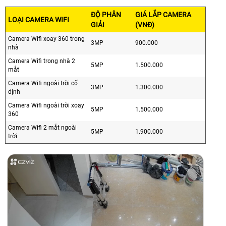
ĐỘ PHÂN
GIÁ LẮP CAMERA
LOẠI CAMERA WIFI
GIẢI
(VNĐ)
Camera Wifi xoay 360 trong
3MP
900.000
nhà
Camera Wifi trong nhà 2
5MP
1.500.000
mắt
Camera Wifi ngoài trời cố
3MP
1.300.000
định
Camera Wifi ngoài trời xoay
5MP
1.500.000
360
Camera Wifi 2 mắt ngoài
5MP
1.900.000
trời