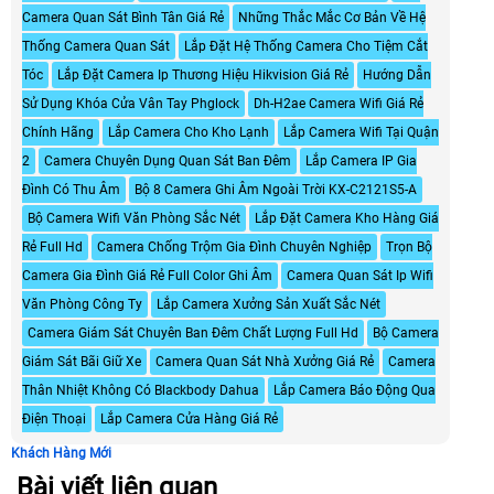
Camera Quan Sát Bình Tân Giá Rẻ
Những Thắc Mắc Cơ Bản Về Hệ
Thống Camera Quan Sát
Lắp Đặt Hệ Thống Camera Cho Tiệm Cắt
Tóc
Lắp Đặt Camera Ip Thương Hiệu Hikvision Giá Rẻ
Hướng Dẫn
Sử Dụng Khóa Cửa Vân Tay Phglock
Dh-H2ae Camera Wifi Giá Rẻ
Chính Hãng
Lắp Camera Cho Kho Lạnh
Lắp Camera Wifi Tại Quận
2
Camera Chuyên Dụng Quan Sát Ban Đêm
Lắp Camera IP Gia
Đình Có Thu Âm
Bộ 8 Camera Ghi Âm Ngoài Trời KX-C2121S5-A
Bộ Camera Wifi Văn Phòng Sắc Nét
Lắp Đặt Camera Kho Hàng Giá
Rẻ Full Hd
Camera Chống Trộm Gia Đình Chuyên Nghiệp
Trọn Bộ
Camera Gia Đình Giá Rẻ Full Color Ghi Âm
Camera Quan Sát Ip Wifi
Văn Phòng Công Ty
Lắp Camera Xưởng Sản Xuất Sắc Nét
Camera Giám Sát Chuyên Ban Đêm Chất Lượng Full Hd
Bộ Camera
Giám Sát Bãi Giữ Xe
Camera Quan Sát Nhà Xưởng Giá Rẻ
Camera
Thân Nhiệt Không Có Blackbody Dahua
Lắp Camera Báo Động Qua
Điện Thoại
Lắp Camera Cửa Hàng Giá Rẻ
Khách Hàng Mới
Bài viết liên quan