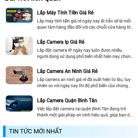
Lắp Máy Tính Tiền Giá Rẻ
Lắp máy tính tiền giá rẻ ngày nay ắt hẵn sẽ là mối
quan tâm hàng đầu đối với các chuỗi cửa hàng lớn
nhỏ, quán cafe, quán trà sữa, nhà hàng quán ăn
hay trung tâm thương mại siêu thị, . .
Lắp Camera Ip Giá Rẻ
Lắp đặt camera IP ngày nay luôn được nhiều
người dùng sử dụng phổ biến nhất hiện nay, chúng
cung cấp các giải pháp an ninh chuyên nghiệp tối
ưu. Vậy lắp camera IP giá rẻ bao nhiêu?
Lắp Camera An Ninh Giá Rẻ
Lắp camera an ninh giá rẻ đã xuất hiện từ lâu, tuy
nhiên so với ngày nay thì độ phổ biến của chúng
được rộng rãi hơn, giá thành rẻ hơn rất nhiều mà
công nghệ tích trong camera...
Lắp Camera Quận Bình Tân
Việc lắp đặt camera tại quận Bình Tân đang trở
thành một giải pháp an ninh hiệu quả, giúp bạn dễ
kiểm soát và bảo vệ tài sản, gia đình tốt hơn. Với
sự phát triển của công nghệ hiện đại, hệ thống
TIN TỨC MỚI NHẤT
camera không chỉ hỗ trợ giám sát mà còn đóng vai