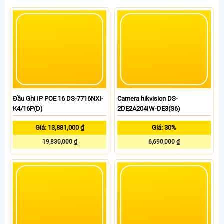
tinh trạm để nhân viên tiện
đối soát, tính tiền xe xe ra
khỏi bãi
Đầu Ghi IP POE 16 DS-7716NXI-
Camera hikvision DS-
K4/16P(D)
2DE2A204IW-DE3(S6)
Giá: 13,881,000 ₫
Giá: 30%
19,830,000 ₫
6,690,000 ₫