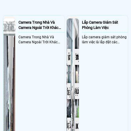
trò quan trọng trong việc ngăn chặn tội phạm
Camera Trong Nhà Và
Lắp Camera Giám Sát
Camera Ngoài Trời Khác
Phòng Làm Việc
Nhau Như Thế Nào
Camera Trong Nhà Và
Lắp camera giám sát phòng
Camera Ngoài Trời Khác
làm việc là lắp đặt các
Nhau ở tính năng chống
camera ghi hình ảnh sắc nét
nước và chống bụi của
và âm thanh trong phòng
camera
làm việc với mục đích giám
sát quá trình làm việc của
nhân viên, bảo vệ tài sản,
theo dõi an ninh trong thời
gian thực qua điện thoại
hoặc máy tính từ xa