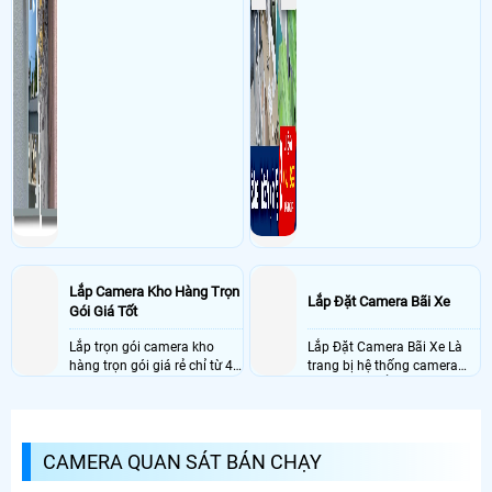
Lắp Camera Kho Hàng Trọn
Lắp Đặt Camera Bãi Xe
Gói Giá Tốt
Lắp trọn gói camera kho
Lắp Đặt Camera Bãi Xe Là
hàng trọn gói giá rẻ chỉ từ 4
trang bị hệ thống camera
triệu đồng sở hữu ngày trọn
nhận diện biển số tại khu
bộ gồm 4 camera, 1 đầu ghi
vực cổng của các bãi giữ xe
hình, ổ cứng, switch mang
kết hợp với phần mềm quản
đến giải pháp giám sát kho
lý để ghi nhận lượt xe ra vào
CAMERA QUAN SÁT BÁN CHẠY
hàng 24/7 ổn định với độ
chụp hình thông tin xe và
sắc nét cao
biển số lưu trực tiếp về máy