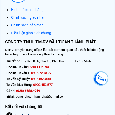
Hình thức mua hàng
Chính sách giao nhận
Chính sách bảo mật
Điều kiện giao dịch chung
CÔNG TY TNHH TM-DV ĐẦU TƯ AN THÀNH PHÁT
Đơn vị chuyên cung cấp & lắp đặt camera quan sát, thiết bị báo động,
báo cháy, máy chấm công, thiết bị mạng, ...
Trụ Sở:
51 Lũy Bán Bích, Phường Phú Thạnh, TP. Hồ Chí Minh
0938.11.23.99
Hotline Tư Vấn:
0906.72.73.77
Hotline Tư Vấn 1:
0906.855.330
Tư Vấn Kỹ Thuật:
0902.452.577
Tư Vấn Mua Hàng:
(028) 6688.4949
CSKH:
Email:
congngheanthanhphat@gmail.com
Kết nối với chúng tôi