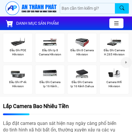
DANH MỤC SẢN PHẨM
Đầu Ghi POE
Đầu Ghi Ip 8
Đầu Ghi 8 Camera
Đầu Ghi Camera
Hikvision
Camera Hikvision
Hikvision
H.265 Hikvision
Đầu Ghi IP 4k
Đầu Ghi Camera
Đầu Ghi Camera
Camera Wifi
Hikvision
Ip 16 Kênh
Ip 16 Kênh Dahua
Hikvision
Hikvision
Lắp Camera Bao Nhiêu Tiền
Lắp đặt camera quan sát hiện nay ngày càng phổ biến
do tình hình xã hội bất ổn, thường xuyên xảy ra các vụ