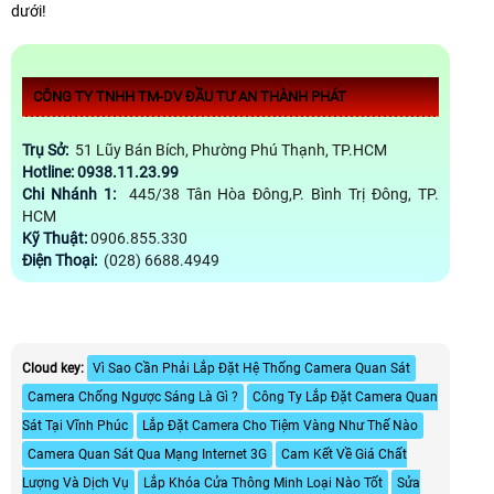
dưới!
CÔNG TY TNHH TM-DV ĐẦU TƯ AN THÀNH PHÁT
Trụ Sở:
51 Lũy Bán Bích, Phường Phú Thạnh, TP.HCM
Hotline: 0938.11.23.99
Chi Nhánh 1:
445/38 Tân Hòa Đông,P. Bình Trị Đông, TP.
HCM
Kỹ Thuật:
0906.855.330
Điện Thoại:
(028) 6688.4949
Cloud key:
Vì Sao Cần Phải Lắp Đặt Hệ Thống Camera Quan Sát
Camera Chống Ngược Sáng Là Gì ?
Công Ty Lắp Đặt Camera Quan
Sát Tại Vĩnh Phúc
Lắp Đặt Camera Cho Tiệm Vàng Như Thế Nào
Camera Quan Sát Qua Mạng Internet 3G
Cam Kết Về Giá Chất
Lượng Và Dịch Vụ
Lắp Khóa Cửa Thông Minh Loại Nào Tốt
Sửa